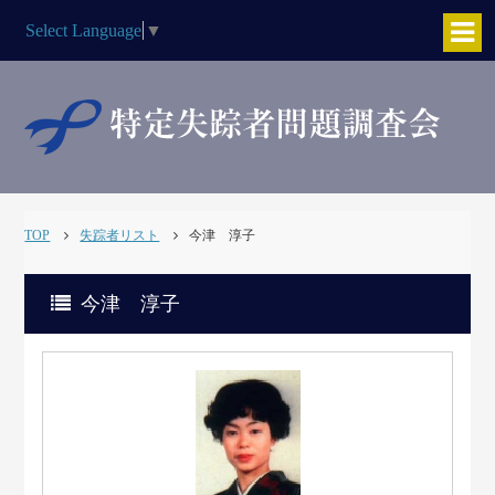
Select Language
▼
TOP
失踪者リスト
今津 淳子
今津 淳子