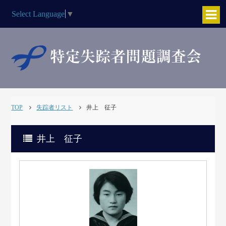
Select Language
▼
TOP
失踪者リスト
井上 征子
井上 征子