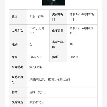
失踪年月
昭和37(1962)年12月
氏名
井上 征子
日
6日
いのうえ せ
昭和19(1944)年1月
ふりがな
生年月日
いこ
11日
当時の年
性別
女
18
齢
身長
146センチ
体重
50キロ
公開時期
第2次公開
当時の身
洋裁師見習い､夜間は洋裁に通学
分
特徴
色白、無口。
失踪場所
東京都北区