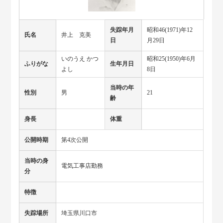
失踪年月
昭和46(1971)年12
氏名
井上 克美
日
月29日
いのうえ かつ
昭和25(1950)年6月
ふりがな
生年月日
よし
8日
当時の年
性別
男
21
齢
身長
体重
公開時期
第4次公開
当時の身
電気工事店勤務
分
特徴
失踪場所
埼玉県川口市