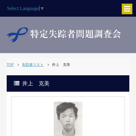
Select Language
▼
TOP
失踪者リスト
井上 克美
井上 克美