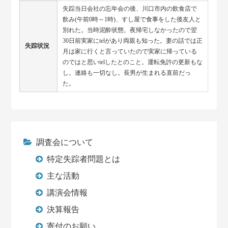
失踪当日会社の忘年会の後、川口市内の飲食店で
飲み(午前0時～1時)、すし屋で食事をした後友人と
別れた。当時泥酔状態。夜帰宅しなかったので翌
30日前実家にtelがあり両親も知った。妻の話では正
失踪状況
月は家に行くと言っていたので実家に帰っている
のではと思いtelしたとのこと。運転免許の更新もな
し。連絡も一切なし。長男が生まれる直前だっ
た。
調査会について
特定失踪者問題とは
主な活動
講演会情報
決算報告
寄付のお願い