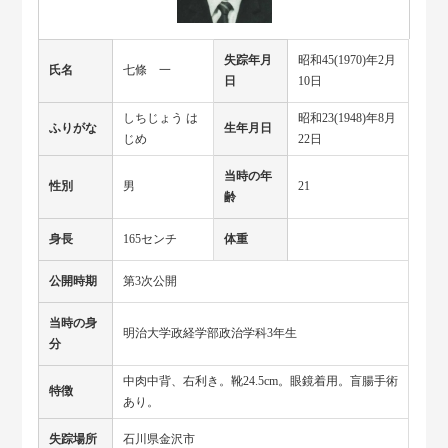
失踪年月
昭和45(1970)年2月
氏名
七條 一
日
10日
しちじょう は
昭和23(1948)年8月
ふりがな
生年月日
じめ
22日
当時の年
性別
男
21
齢
身長
165センチ
体重
公開時期
第3次公開
当時の身
明治大学政経学部政治学科3年生
分
中肉中背、右利き。靴24.5cm。眼鏡着用。盲腸手術
特徴
あり。
失踪場所
石川県金沢市