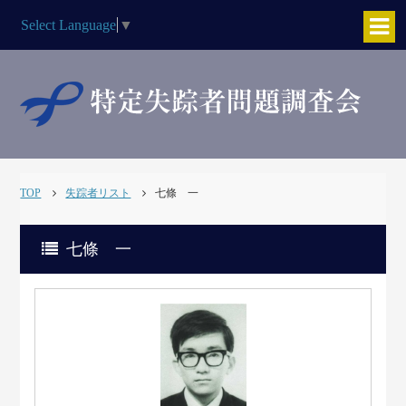
Select Language
▼
TOP
失踪者リスト
七條 一
七條 一