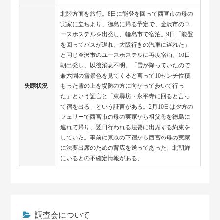
北陸方面を旅行。8日に能登を回って西宮市の母の
実家に立ちより、徳島に帰る予定で、金沢市のユ
ースホステルを出発し、輪島市で宿泊。9日「能登
を回ってバスが遅れ、大阪行きの汽車に遅れた」
と同じ金沢市のユースホステルに再度宿泊。10日
朝出発し、以後消息不明。「雪が降っていたので
兼六園の雪景色を見てくると言って10センチ位積
失踪状況
もった雪の上を堤防の方に向かって歩いて行っ
た」という証言と「東尋坊・永平寺に回ると言っ
て宿を出る」という証言がある。2月10日は夕方の
フェリーで西宮市の母の実家から祖父母を徳島に
連れて帰り、翌日行われる法要に出席する約束を
していた。事前に東京の下宿から西宮の母の実家
に法要出席のための背広を送ってあった。北朝鮮
にいるとの不確定情報がある。
調査会について