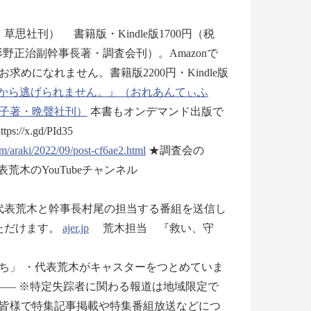
社刊） 書籍版・Kindle版1700円（税
野正治副幹事長著・調査会刊）。Amazonで
になれません。書籍版2200円・Kindle版
ベントから逃げられません。』（おれあんてぃふ
子著・晩聲社刊）
本書もオンデマンド出版で
/x.gd/PId35
om/araki/2022/09/post-cf6ae2.html
★調査会の
荒木のYouTubeチャンネル
では代表荒木と幹事長村尾の担当する番組を送信し
ただけます。
ajer.jp
荒木担当 『救い、守
ち」 ・代表荒木がキャスターをつとめていま
―― ※特定失踪者に関わる報道は地域限定で
皆様で特集記事掲載や特集番組放送などにつ