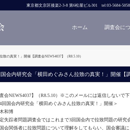
東京都文京区後楽2-3-8 第6松屋ビル301 tel:03-5684-5058 fa
ホーム
調査会に
の真実！」開催【調査会NEWS4037】（R8.5.10）
回国会内研究会「横田めぐみさん拉致の真実！」開催【調査会NE
査会NEWS4037】（R8.5.10）※このメールには返信しないで
4回国会内研究会「横田めぐみさん拉致の真実！」開催＞
木和博
失踪者問題調査会ではこれまで3回国会内で拉致問題の研究
国会関係者に拉致問題について理解をしてもらい、国会審議に