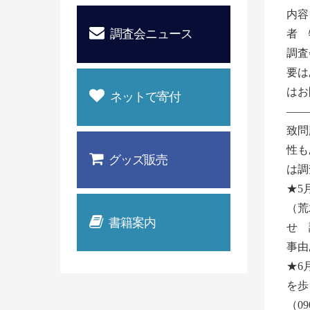
内容
調査会ニュース
者 
調査
要は
はお
ネットで寄付
——
致問
性も
グッズ販売
は調
★5
（荒
書籍案内
せ 
事由
★6
を歩き
（0