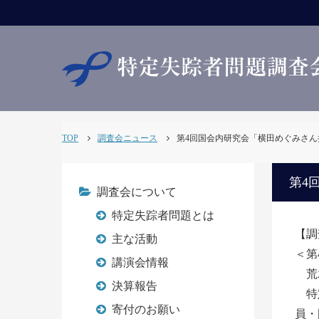
TOP
調査会ニュース
第4回国会内研究会「横田めぐみさん拉致
第4
調査会について
特定失踪者問題とは
【調
主な活動
＜第
講演会情報
荒
決算報告
特定
寄付のお願い
員・