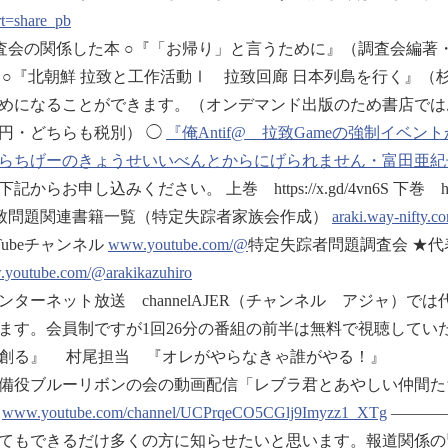
rt=share_pb
査会の関係した本 ○『「お帰り」と言うために』（調査会編著・草思
 ○『北朝鮮 拉致と工作活動Ⅰ 拉致回廊 日本列島を行く』（杉
めになることができます。（オンデマンド出版のため書店ではお求め
00円・どちらも税別） ◯
『俺Antif@ 拉致Gameの強制イ
らちげーのきょうせいいべんとからにげられません・富田亜紀
記からお申し込みください。 上巻 https://x.gd/4vn6S 下巻 https:/
致問題関連書籍一覧（特定失踪者家族会作成）
araki.way-nifty.c
uTubeチャンネル
www.youtube.com/@
特定失踪者問題調査会 ★代表
youtube.com/@arakikazuhiro
ンターネット放送 channelAJER（チャンネル アジャ）
ます。会員制ですが1回26分の番組の前半は無料で視聴してい
創る』 村尾担当 『オレがやらなきゃ誰がやる！』
備役ブルーリボンの会の動画配信「レブラ君とあやしい仲間た
。
www.youtube.com/channel/UCPrqeCO5CGlj9Imyzz1_XTg
―――
てもできるだけ多くの方に知らせたいと思います。報道関係の