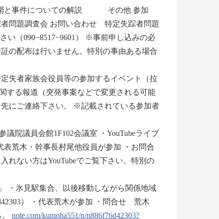
」公開と事件についての解説 その他 参加
者問題調査会 お問い合わせ 特定失踪者問題
い（090−8517−9601） ※事前申し込みの必
行証の配布は行いません。特別の事由ある場合
特定失者家族会役員等の参加するイベント（拉
関する報道（突発事案などで変更される可能
先にご連絡下さい。 ※記載されている参加者
院議員会館1F102会議室 ・YouTubeライブ
代表荒木・幹事長村尾他役員が参加 ・お問合
れない方はYouTubeでご覧下さい。特別の
探訪」 ・氷見駅集合、以後移動しながら関係地域
886f76d42303） ・代表荒木が参加 ・問合せ 荒木
ら。
note.com/kumoha551/n/n886f76d42303?