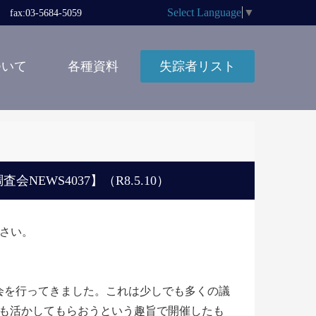
Select Language
▼
x:03-5684-5059
ついて
各種資料
失踪者リスト
WS4037】（R8.5.10）
下さい。
会を行ってきました。これは少しでも多くの議
も活かしてもらおうという趣旨で開催したも