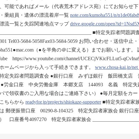
能であればメール（代表荒木アドレス宛）にてお知らせ下さい。 ///////////////////////
・乗組員・遺体の漂流着岸一覧
note.com/kumoha551/n/n1de0fabd
漂流一覧と失踪関連地点マップ
drive.google.com/open?id=1Ns
______________________________________ ■特定失踪者
301 Tel03-5684-5058Fax03-5684-5059 お問い合わ
oha551●mac.com（●を半角の＠に変える）までお願いします。 調査会ホ
Tube https://www.youtube.com/channel/UCECjVKicFL
ホームページから入って手続きできます。
www.chosa-kai.jp/net
特定失踪者問題調査会 ●銀行口座 みずほ銀行 飯田橋支店 普
 ●労金口座 中央労働金庫 本郷支店 144093 名義 特定
パで領収書のご入用な場合はご連絡下さい） ●毎月定額をカ
こちらから
readyfor.jp/projects/shiokaze-supporter
■特定失踪者家
は 郵便振替口座 00290-8-104325 特定失踪者家族会 銀
 口座番号4097270 特定失踪者家族会 ________________________