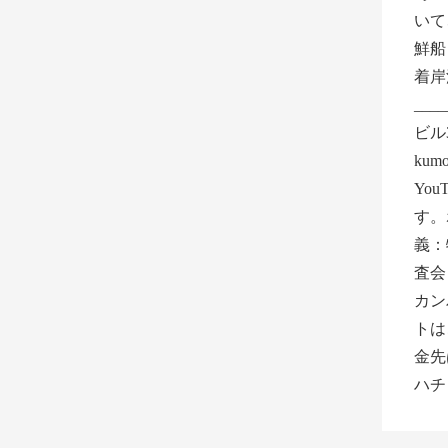
いて、可
鮮船
着岸
___
ビル
kum
You
す。
義：
査会
カン
トは
金先
ハチ）