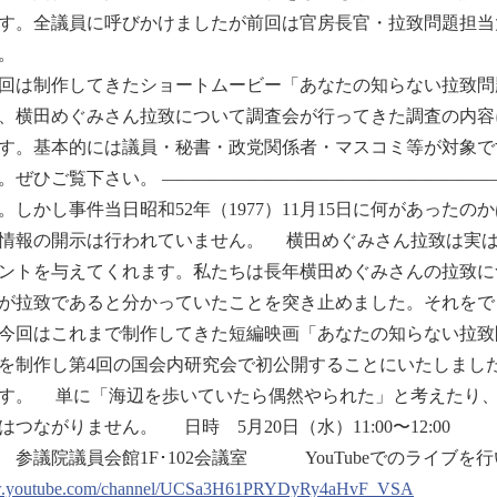
す。全議員に呼びかけましたが前回は官房長官・拉致問題担当
。
は制作してきたショートムービー「あなたの知らない拉致問題」
、横田めぐみさん拉致について調査会が行ってきた調査の内容
す。基本的には議員・秘書・政党関係者・マスコミ等が対象ですが
。ぜひご覧下さい。 ——————————————————
。しかし事件当日昭和52年（1977）11月15日に何があった
情報の開示は行われていません。 横田めぐみさん拉致は実
ントを与えてくれます。私たちは長年横田めぐみさんの拉致に
が拉致であると分かっていたことを突き止めました。それをで
今回はこれまで制作してきた短編映画「あなたの知らない拉致問題
を制作し第4回の国会内研究会で初公開することにいたしまし
す。 単に「海辺を歩いていたら偶然やられた」と考えたり
はつながりません。 日時 5月20日（水）11:00〜12:00
 参議院議員会館1F･102会議室 YouTubeでのライ
youtube.com/channel/UCSa3H61PRYDyRy4aHvF_VSA