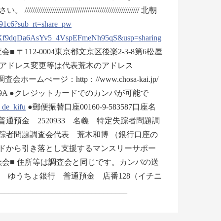
/////////////////////////////////// 北朝
91c6?sub_rt=share_pw
d5Xf9dqDa6AsYv5_4VspEFmeNh95qS&usp=sharing
問題調査会■ 〒112-0004東京都文京区後楽2-3-8第6松屋
せ・送信中止・アドレス変更等は代表荒木のアドレス
ームぺージ：http：//www.chosa-kai.jp/
Lut5-qCvIna9A ●クレジットカードでのカンパが可能で
_de_kifu
●郵便振替口座00160-9-583587口座名
通預金 2520933 名義 特定失踪者問題調
失踪者問題調査会代表 荒木和博 （銀行口座の
ードから引き落とし支援するマンスリーサポー
族会■ 住所等は調査会と同じです。カンパの送
行口座 ゆうちょ銀行 普通預金 店番128（イチニ
___________________________