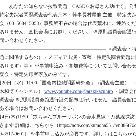
 「あなたの知らない拉致問題 CASE 6 お母さん助けて
特定失踪者問題調査会代表荒木・幹事長村尾他 主催 特定失踪
会（03−5684−5058）事務所不在の場合は代表荒木にご連絡くださ
ありません。直接会場にお越しください。 ※原則議員会館通
問い合わせください。
—————————————————————— ＜調査会・
題に関係するもの）・メディア出演・寄稿・特定失踪者問題に
あります）等＞ ※事前申込み・参加費等については問い合わせ
査会・特定失踪者家族のみです。
月20日（水）11:00「国会内拉致問題研究会」（調査会主催） ・参議
木和博チャンネル）
www.youtube.com/@arakikazuhiro
・調査会
調査会 ※原則議員会館通行証の配布は行いません。議員会館に入
ある場合はお問い合わせください。
月4日(木)11:50「鉄ちゃんブルーリボンの会氷見線・万葉線
ます 詳細はこちらから（https://note.com/kumoha551/n/n
90-8517-9601） ※事前申し込みが必要です。詳しくはこちらか