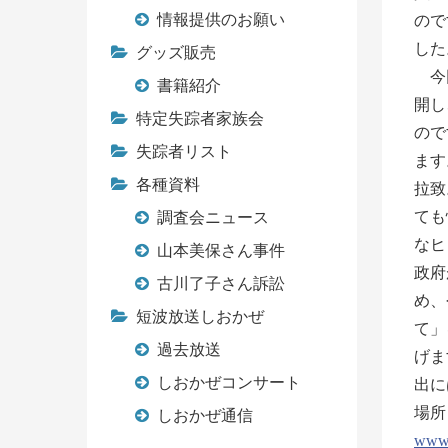
情報提供のお願い
ので
した
グッズ販売
今回
書籍紹介
開し
特定失踪者家族会
ので
失踪者リスト
ます
各種資料
拉致
ても
調査会ニュース
なヒ
山本美保さん事件
政府
古川了子さん訴訟
め、
短波放送しおかぜ
て」
過去放送
げま
しおかぜコンサート
出に
場所
しおかぜ通信
www.