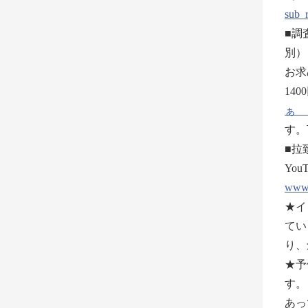
sub_
■調
別）
お求
14
ぁ 
す。下
■拉
Yo
www.
★イ
てい
り、
★予
す
あっ