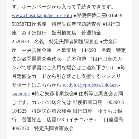
す。ホームページから入って手続きできます。
www.chosa-kai.jp/net_de_kifu
●郵便振替口座00160-9-
583587口座名義：特定失踪者問題調査会 ●銀行口
座 みずほ銀行 飯田橋支店 普通預金
2520933 名義 特定失踪者問題調査会 ●労金口
座 中央労働金庫 本郷支店 144093 名義 特定
失踪者問題調査会代表 荒木和博 （銀行口座のカ
ンパで領収書のご入用な場合はご連絡下さい） ●毎
月定額をカードから引き落とし支援するマンスリー
サポートはこちらから
readyfor.jp/projects/shiokaze-
supporter
■特定失踪者家族会■ 住所等は調査会と同
じです。カンパの送金先は 郵便振替口座 00290-8-
104325 特定失踪者家族会 銀行口座 ゆうちょ銀
行 普通預金 店番128（イチニハチ） 口座番号
4097270 特定失踪者家族会
___________________________________________________