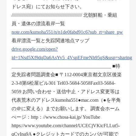
ドレス宛）にてお知らせ下さい。
////////////////////////////////////////////////////////// 北朝鮮船・乗組
員・遺体の漂流着岸一覧
note.com/kumoha551/n/n1de0fabd91c6?sub_rt=share_pw
着岸漂流一覧と失踪関連地点マップ
drive.google.com/open?
id=1Nsd5Xf9dqDa6AsYv5_4VspEFmeNh95qS&usp=sharing
_________________________________________ ■特
定失踪者問題調査会■ 〒112-0004東京都文京区後楽
2-3-8第6松屋ビル301 Tel03-5684-5058Fax03-5684-
5059 お問い合わせ・送信中止・アドレス変更等は
代表荒木のアドレスkumoha551●mac.com（●を半角
の＠に変える）までお願いします。 調査会ホーム
ぺージ：http：//www.chosa-kai.jp/ YouTube
https://www.youtube.com/channel/UCECjVKicFLLut5-
qCvIna9A ●クレジットカードでのカンパが可能で