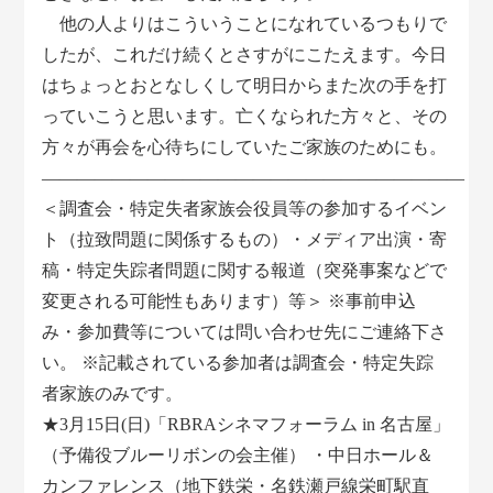
他の人よりはこういうことになれているつもりで
したが、これだけ続くとさすがにこたえます。今日
はちょっとおとなしくして明日からまた次の手を打
っていこうと思います。亡くなられた方々と、その
方々が再会を心待ちにしていたご家族のためにも。
————————————————————————
＜調査会・特定失者家族会役員等の参加するイベン
ト（拉致問題に関係するもの）・メディア出演・寄
稿・特定失踪者問題に関する報道（突発事案などで
変更される可能性もあります）等＞ ※事前申込
み・参加費等については問い合わせ先にご連絡下さ
い。 ※記載されている参加者は調査会・特定失踪
者家族のみです。
★3月15日(日)「RBRAシネマフォーラム in 名古屋」
（予備役ブルーリボンの会主催） ・中日ホール＆
カンファレンス（地下鉄栄・名鉄瀬戸線栄町駅直