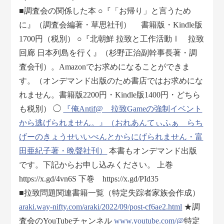
■調査会の関係した本 ○『「お帰り」と言うため
に』（調査会編著・草思社刊） 書籍版・Kindle版
1700円（税別） ○『北朝鮮 拉致と工作活動Ⅰ 拉致
回廊 日本列島を行く』（杉野正治副幹事長著・調
査会刊）。Amazonでお求めになることができま
す。（オンデマンド出版のため書店ではお求めにな
れません。書籍版2200円・Kindle版1400円・どちら
も税別） ◯
『俺Antif@ 拉致Gameの強制イベント
から逃げられません。』（おれあんてぃふぁ らち
げーのきょうせいいべんとからにげられません・富
田亜紀子著・晩聲社刊）
本書もオンデマンド出版
です。下記からお申し込みください。 上巻
https://x.gd/4vn6S 下巻 https://x.gd/PId35
■拉致問題関連書籍一覧（特定失踪者家族会作成）
araki.way-nifty.com/araki/2022/09/post-cf6ae2.html
★調
査会のYouTubeチャンネル
www.youtube.com/@
特定