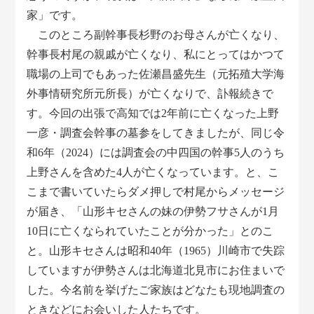
家」です。
このところ副幹事長杉野のお母さんが亡くなり、
幹事長村尾の親戚が亡くなり、私にとってはかつて
職場の上司でもあった佐瀬昌盛先生（元拓殖大学海
外事情研究所元所長）が亡くなりで、訃報続きで
す。今回の出張で高知では2年前に亡くなった上野
一彦・調査会幹事の墓参をしてきましたが、同じ令
和6年（2024）には調査会の中四国の幹事5人のうち
上野さんを含めた4人が亡くなっています。と、こ
こまで書いていたらダメ押しで村尾からメッセージ
が届き、「山形キセさんの妹の伊勢フサさんが1月
10日に亡くなられていたことが分かった」とのこ
と。山形キセさんは昭和40年（1965）川崎市で失踪
していますが伊勢さんは北海道北見市にお住まいで
した。今名前を挙げたご家族はどなたも現地調査の
ときなどにお会いした人たちです。