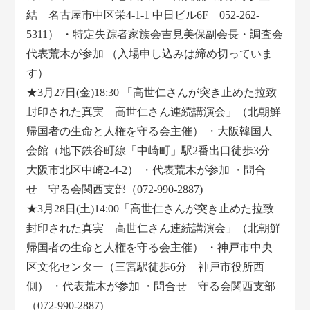
結 名古屋市中区栄4-1-1 中日ビル6F 052-262-
5311） ・特定失踪者家族会吉見美保副会長・調査会
代表荒木が参加 （入場申し込みは締め切っていま
す）
★3月27日(金)18:30 「高世仁さんが突き止めた拉致
封印された真実 高世仁さん連続講演会」（北朝鮮
帰国者の生命と人権を守る会主催） ・大阪韓国人
会館（地下鉄谷町線「中崎町」駅2番出口徒歩3分
大阪市北区中崎2-4-2） ・代表荒木が参加 ・問合
せ 守る会関西支部（072-990-2887)
★3月28日(土)14:00「高世仁さんが突き止めた拉致
封印された真実 高世仁さん連続講演会」（北朝鮮
帰国者の生命と人権を守る会主催） ・神戸市中央
区文化センター（三宮駅徒歩6分 神戸市役所西
側） ・代表荒木が参加 ・問合せ 守る会関西支部
（072-990-2887)