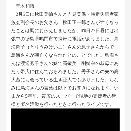
荒木和博
2月5日に秋田美輪さんと吉見美保・特定失踪者家
族会副会長のお父さん、秋田正一郎さんが亡くなっ
たことは既にお伝えしましたが、昨日27日昼には出
張中の徳島県鳴門市で携帯に電話がありました。鳥
海冏子（とりうみけいこ）さんの息子さんからで、
鳥海さんが朝亡くなられたとのことでした。鳥海さ
んは渡辺秀子さんの妹で高敬美・剛姉弟の叔母にあ
たり帯広に住んでおられました。秀子さんの夫の高
大基にも会っている生き証人でもありました。ちな
みに鳥海さんの言葉は以下でお聞きになれます。い
まから5年前、帯広のスーパーで現地の支援者の皆
様と署名活動を行ったときに行ったライブです。