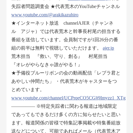
失踪者問題調査会 ★代表荒木のYouTubeチャンネル
www.youtube.com/@arakikazuhiro
★インターネット放送 channelAJER（チャンネ
ル アジャ）では代表荒木と幹事長村尾の担当する
番組を送信しています。会員制ですが1回26分の番
組の前半は無料で視聴していただけます。
ajer.jp
荒木担当 『救い、守り、創る』 村尾担当
『オレがやらなきゃ誰がやる！』
★予備役ブルーリボンの会の動画配信「レブラ君と
あやしい仲間たち」 ・代表荒木がキャスターをつ
とめています。
www.youtube.com/channel/UCPrqeCO5CGlj9Imyzz1_XTg
――――― ※特定失踪者に関わる報道は地域限定
であってもできるだけ多くの方に知らせたいと思い
ます。報道関係の皆様で特集記事掲載や特集番組放
送などについて、可能であればメール（代表荒木ア