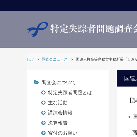
TOP
調査会ニュース
国連人権高等弁務官事務所長「しおかぜ」
国連
調査会について
特定失踪者問題とは
【調
主な活動
講演会情報
＜
決算報告
荒
寄付のお願い