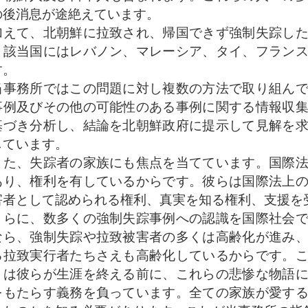
の後消息が途絶えています。
えて、北朝鮮に拉致され、帰国できず強制失踪した
。該当国にはレバノン、マレーシア、タイ、フラン
す。
事務所ではこの問題に対し複数の方法で取り組んで
事例及びその他の可能性のある事例に関する情報収
基づき分析し、結論を北朝鮮政府に提示して見解を
しています。
た、失踪者の家族にも焦点を当てています。国際法
あり、権利を有しているからです。彼らは国際法上
害者として認められる権利、真実を知る権利、支援を
らに、数多くの強制失踪事例への認識を国際社会で
なら、強制失踪や拉致被害者の多くは高齢化が進み
る拉致実行者たちさえも高齢化しているからです。
々は彼らが生涯を終える前に、これらの悲惨な物語
をもたらす義務を負っています。全ての家族が愛す