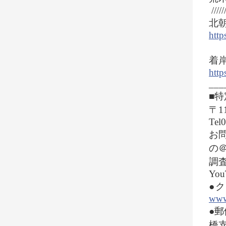
//////
北
htt
着
htt
___
■
〒1
Tel
お問
の
調査
You
●
www.
●郵
橋