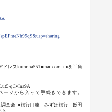
_pw
4VspEFmeNh95qS&usp=sharing
umoha551●mac.com（●を半角
Lut5-qCvIna9A
ページから入って手続きできます。
問題調査会
●銀行口座 みずほ銀行 飯田
調査会