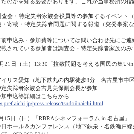
きたのかを知る必要があります。これが当事務所の指
———————————————————————
調査会・特定失者家族会役員等の参加するイベント
演・寄稿・特定失踪者問題に関する報道（突発事案
事前申込み・参加費等については問い合わせ先にご連
記載されている参加者は調査会・特定失踪者家族のみ
2月21日（土）13:30「拉致問題を考える国民の集
）
アイリス愛知（地下鉄丸の内駅徒歩8分 名古屋市中区丸の
特定失踪者家族会吉見美保副会長が参加
参加申込等詳細はこちらから
pref.aichi.jp/press-release/tsudoiinaichi.html
月15日（日）「RBRAシネマフォーラム in 名古
中日ホール＆カンファレンス（地下鉄栄・名鉄瀬戸線栄町