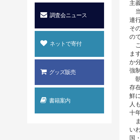
主
当
調査会ニュース
連
そ
の
ネットで寄付
こ
ま
か
強
グッズ販売
朝
存
鮮
書籍案内
人
十
ま
い
国