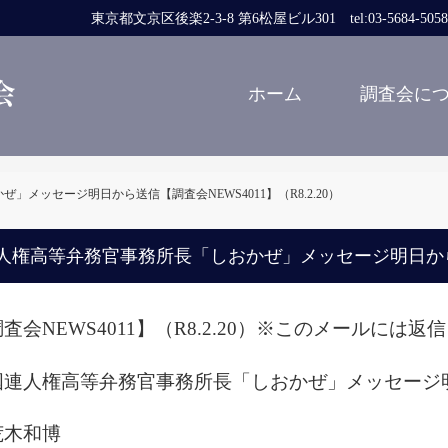
東京都文京区後楽2-3-8 第6松屋ビル301 tel:03-5684-5058 fa
ホーム
調査会に
メッセージ明日から送信【調査会NEWS4011】（R8.2.20）
人権高等弁務官事務所長「しおかぜ」メッセージ明日から送信【
査会NEWS4011】（R8.2.20）※このメールには
国連人権高等弁務官事務所長「しおかぜ」メッセージ
木和博