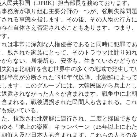
義人民共和国（DPRK）担当部長を務めております。
事務所が取り組む主要分野の一つが、強制失踪問題
行される事態を指します。その後、その人物の行方
の存在自体さえ否定されることもあります。つまり
です。
れは非常に深刻な人権侵害であると同時に犯罪であ
す。残された家族にとって、そのトラウマは計り知
分からない。居場所も、安否も、生きているかどう
制失踪は北朝鮮を含む世界中の多くの地域で発生して
鮮半島が分断された1940年代以降、北朝鮮によっ
在します。このグループには、大韓民国から兵士と
に返還されなかった人々が含まれます。戦争中に北
も含まれる。戦後誘拐された民間人も含まれる。こ
年も続いている。
た、拉致され北朝鮮に連行され、二度と帰国できな
わゆる「地上の楽園」キャンペーン（25年以上にわ
・朝鮮人及び日本人も含まれます。これらの人々の