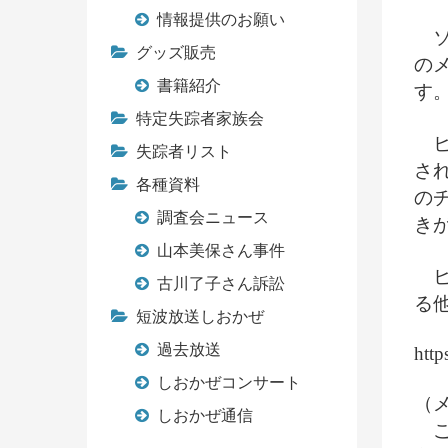
情報提供のお願い
ソ
グッズ販売
の
書籍紹介
す
特定失踪者家族会
ヒ
失踪者リスト
さ
各種資料
の
調査会ニュース
き
山本美保さん事件
ヒ
古川了子さん訴訟
る
短波放送しおかぜ
過去放送
htt
しおかぜコンサート
（
しおかぜ通信
こ