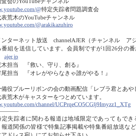
査会のYouTubeチャンネル
.youtube.com/@
特定失踪者問題調査会
表荒木のYouTubeチャンネル
.youtube.com/@arakikazuhiro
ンターネット放送 channelAJER（チャンネル
る番組を送信しています。会員制ですが1回26分の
。
ajer.jp
木担当 『救い、守り、創る』
尾担当 『オレがやらなきゃ誰がやる！』
予備役ブルーリボンの会の動画配信「レブラ君とあや
代表荒木がキャスターをつとめています。
.youtube.com/channel/UCPrqeCO5CGlj9Imyzz1_XTg
――――
特定失踪者に関わる報道は地域限定であってもでき
。報道関係の皆様で特集記事掲載や特集番組放送な
木アドレス宛）にてお知らせ下さい。