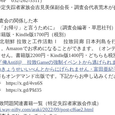
6F 052-262-5311）
特定失踪者家族会吉見美保副会長・調査会代表荒木が
調査会の関係した本
『「お帰り」と言うために』（調査会編著・草思社刊
版・Kindle版1700円（税別）
『北朝鮮 拉致と工作活動Ⅰ 拉致回廊 日本列島
）。Amazonでお求めになることができます。（オ
せん。書籍版2200円・Kindle版1400円・どちらも税
『俺Antif@ 拉致Gameの強制イベントから逃げ
のきょうせいいべんとからにげられません・富田亜紀
書もオンデマンド出版です。下記からお申し込みくだ
https://x.gd/4vn6S
https://x.gd/PId35
拉致問題関連書籍一覧（特定失踪者家族会作成）
i.way-nifty.com/araki/2022/09/post-cf6ae2.html