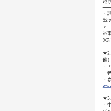
起
—
＜
出
＞
※
※
★
催
・
・
・
www.
★3
・