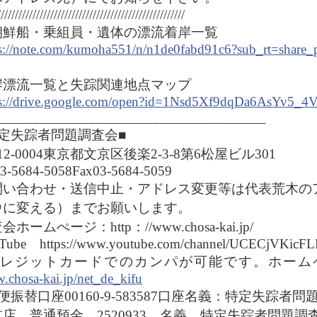
////////////////////////////////////////////////////
朝鮮船・乗組員・遺体の漂流着岸一覧
ps://note.com/kumoha551/n/n1de0fabd91c6?sub_rt=share
岸漂流一覧と失踪関連地点マップ
ps://drive.google.com/open?id=1Nsd5Xf9dqDa6AsYv5_
______________________________________
特定失踪者問題調査会■
12-0004東京都文京区後楽2-3-8第6松屋ビル301
03-5684-5058Fax03-5684-5059
い合わせ・送信中止・アドレス変更等は代表荒木のアドレスk
＠に変える）までお願いします。
会ホームぺージ：http：//www.chosa-kai.jp/
Tube https://www.youtube.com/channel/UCECjVKicFL
クレジットカードでのカンパが可能です。ホーム
chosa-kai.jp/net_de_kifu
便振替口座00160-9-583587口座名義：特定失踪者
支店 普通預金 2520933 名義 特定失踪者問題