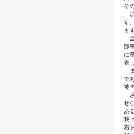
そ
加
す
ま
当
踪
に
表
ま
で
被
さ
ぜ
あ
我
着