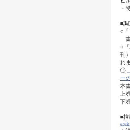
ビル
・
■
○
書籍
○
刊
れま
◯
ー
本
上巻 
下巻 
■
arak