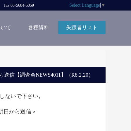
Select Language
▼
x:03-5684-5059
ついて
各種資料
失踪者リスト
調査会NEWS4011】（R8.2.20）
返信しないで下さい。
明日から送信＞