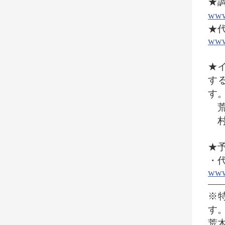
★調
www
★代
www
★イ
す
す
荒
村
★
・
www
―
※
す
荒