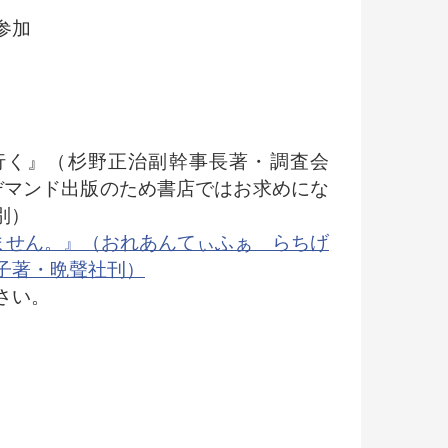
参加
）
を行く』（杉野正治副幹事長著・調査会
ンデマンド出版のため書店ではお求めにな
別）
られません。』（おれあんてぃふぁ らちげ
子著・晩聲社刊）
さい。