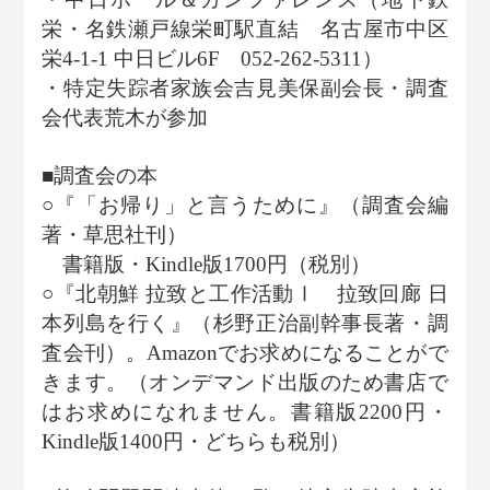
栄・名鉄瀬戸線栄町駅直結 名古屋市中区
栄4-1-1 中日ビル6F 052-262-5311）
・特定失踪者家族会吉見美保副会長・調査
会代表荒木が参加
■調査会の本
○『「お帰り」と言うために』（調査会編
著・草思社刊）
書籍版・Kindle版1700円（税別）
○『北朝鮮 拉致と工作活動Ⅰ 拉致回廊 日
本列島を行く』（杉野正治副幹事長著・調
査会刊）。Amazonでお求めになることがで
きます。（オンデマンド出版のため書店で
はお求めになれません。書籍版2200円・
Kindle版1400円・どちらも税別）