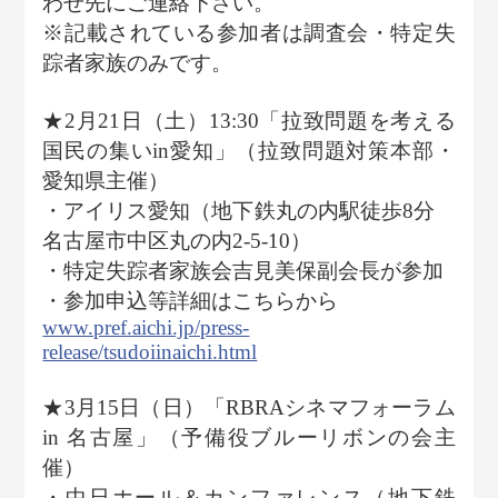
わせ先にご連絡下さい。
※記載されている参加者は調査会・特定失
踪者家族のみです。
★2月21日（土）13:30「拉致問題を考える
国民の集いin愛知」（拉致問題対策本部・
愛知県主催）
・アイリス愛知（地下鉄丸の内駅徒歩8分
名古屋市中区丸の内2-5-10）
・特定失踪者家族会吉見美保副会長が参加
・参加申込等詳細はこちらから
www.pref.aichi.jp/press-
release/tsudoiinaichi.html
★3月15日（日）「RBRAシネマフォーラム
in 名古屋」（予備役ブルーリボンの会主
催）
・中日ホール＆カンファレンス（地下鉄