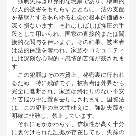
強制失踪は世界的な現象であり、壊滅的
な人的被害をもたらすとともに、法の支配
を基盤とするあらゆる社会の根本的価値を
深く損ないます。それはしばしば抑圧の手
段として用いられ、国家の直接的または間
接的な関与を伴います。その結果、被害者
は法的保護を奪われ、家族やコミュニティ
には深刻な心理的・感情的苦痛が残されま
す。
この犯罪はその本質上、秘密裏に行われ
るため、特に残酷です。被害者は外界から
完全に遮断され、家族は終わりのない不安
と苦悩の中に置き去りにされます。国際法
は、この犯罪の重大性ゆえに、強制失踪を
明確に非難し、禁止しています。
それにもかかわらず、信頼性が高く十分
に裏付けられた証拠が存在しても、失踪の