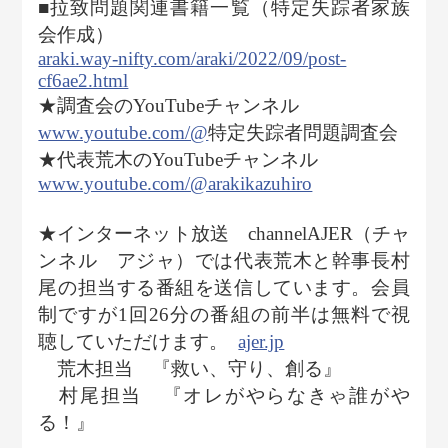
■拉致問題関連書籍一覧（特定失踪者家族
会作成）
araki.way-nifty.com/araki/2022/09/post-
cf6ae2.html
★調査会のYouTubeチャンネル
www.youtube.com/@
特定失踪者問題調査会
★代表荒木のYouTubeチャンネル
www.youtube.com/@arakikazuhiro
★インターネット放送 channelAJER（チャ
ンネル アジャ）では代表荒木と幹事長村
尾の担当する番組を送信しています。会員
制ですが1回26分の番組の前半は無料で視
聴していただけます。
ajer.jp
荒木担当 『救い、守り、創る』
村尾担当 『オレがやらなきゃ誰がや
る！』