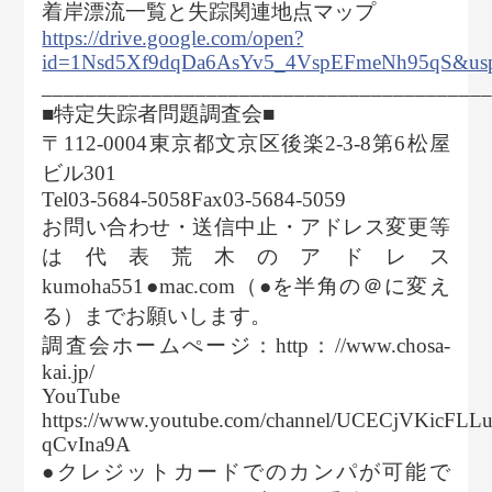
着岸漂流一覧と失踪関連地点マップ
https://drive.google.com/open?
id=1Nsd5Xf9dqDa6AsYv5_4VspEFmeNh95qS&usp
________________________________________
■特定失踪者問題調査会■
〒112-0004東京都文京区後楽2-3-8第6松屋
ビル301
Tel03-5684-5058Fax03-5684-5059
お問い合わせ・送信中止・アドレス変更等
は代表荒木のアドレス
kumoha551●mac.com（●を半角の＠に変え
る）までお願いします。
調査会ホームぺージ：http：//www.chosa-
kai.jp/
YouTube
https://www.youtube.com/channel/UCECjVKicFLLu
qCvIna9A
●クレジットカードでのカンパが可能で