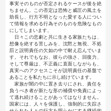
事実そのものが否定されるケースが後を絶
ちません。この否定は恐怖と威圧の風土を
助長し、行方不明となった愛する人につい
て情報を求める行為そのものを危険なもの
にしてしまいます。
日々この悲劇と共に生きる家族たちは、
想像を絶する苦しみを、沈黙と無視、不処
罰と説明責任の欠如の中で耐え忍んでいま
す。それでもなお、彼らの強さ、回復力、
そして尊厳は、不正義に直面しながらも、
真実へのアクセスこそが説明責任の基盤で
あることを私たちに示し続けています。
家族が闇の中に置き去りにされ、責任を
負うべき者が新たな形の補償や免責によっ
て逃れ続けることがあってはなりません。
国家には、人々を保護し、強制的に失踪さ
せられた人々の行方を明らかにする継続的