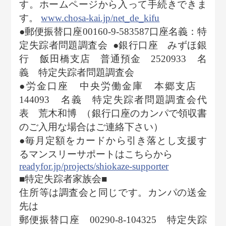
す。ホームページから入って手続きできま
す。
www.chosa-kai.jp/net_de_kifu
●郵便振替口座00160-9-583587口座名義：特
定失踪者問題調査会
●銀行口座 みずほ銀
行 飯田橋支店 普通預金 2520933 名
義 特定失踪者問題調査会
●労金口座 中央労働金庫 本郷支店
144093 名義 特定失踪者問題調査会代
表 荒木和博
（銀行口座のカンパで領収書
のご入用な場合はご連絡下さい）
●毎月定額をカードから引き落とし支援す
るマンスリーサポートはこちらから
readyfor.jp/projects/shiokaze-supporter
■特定失踪者家族会■
住所等は調査会と同じです。カンパの送金
先は
郵便振替口座 00290-8-104325 特定失踪