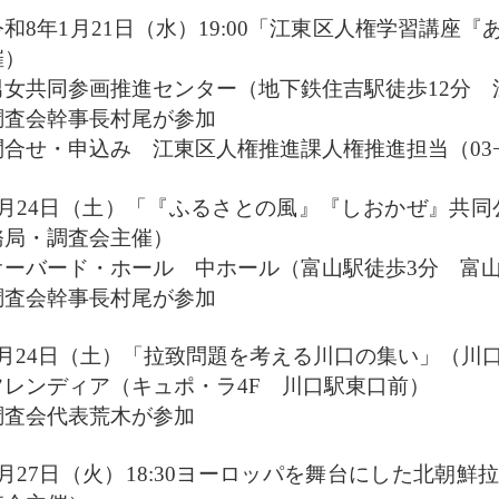
令和8年1月21日（水）19:00「江東区人権学習講
催）
男女共同参画推進センター（地下鉄住吉駅徒歩12分 江
調査会幹事長村尾が参加
合せ・申込み 江東区人権推進課人権推進担当（03−36
1月24日（土）「『ふるさとの風』『しおかぜ』共同公
務局・調査会主催）
オーバード・ホール 中ホール（富山駅徒歩3分 富山市
調査会幹事長村尾が参加
1月24日（土）「拉致問題を考える川口の集い」（川
フレンディア（キュポ・ラ4F 川口駅東口前）
調査会代表荒木が参加
1月27日（火）18:30ヨーロッパを舞台にした北朝