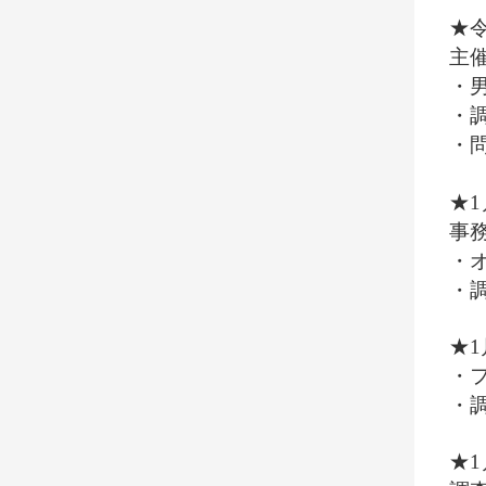
★
主
・
・
・問
★
事
・
・
★
・
・
★