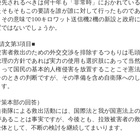
優先されるべきは何十年も「非常時」におかれてい
たそもそもこの要請を誰が誰に対して行ったもので
。その意味で100キロワット送信機2機の新設と政府
置ではないでしょうか。
請文第3項目■
害者救出のための外交交渉を排除するつもりは毛頭
総理の方針であれば実力の使用も選択肢にあって当
とって国民の基本的人権侵害を放置することこそ憲
そのときの判断ですが、その準備を含め自衛隊への
ます。
対策本部の回答）
衛隊による救出活動には、国際法と我が国憲法上の
があることは事実ですが、今後とも、拉致被害者の
全体として、不断の検討を継続してまいります。