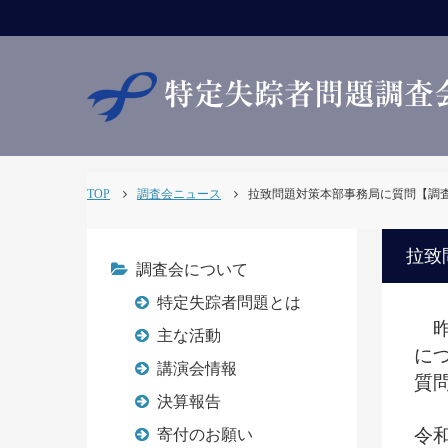
TOP
調査会ニュース
拉致問題対策本部事務局に質問【調査会NE
拉致
調査会について
特定失踪者問題とは
昨
主な活動
に
講演会情報
質
決算報告
令和
寄付のお願い