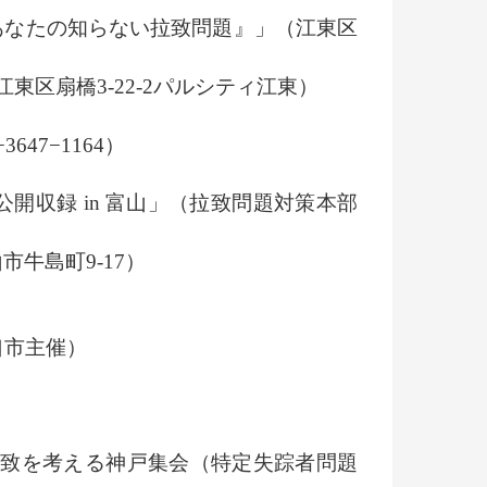
座『あなたの知らない拉致問題』」（江東区
東区扇橋3-22-2パルシティ江東）
47−1164）
開収録 in 富山」（拉致問題対策本部
牛島町9-17）
口市主催）
鮮拉致を考える神戸集会（特定失踪者問題