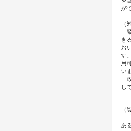
を
が
（
緊
き
お
す
用
い
政
し
（
「
あ