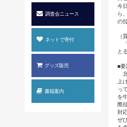
今
ら
調査会ニュース
の
（
ネットで寄付
「
と
グッズ販売
■要
北
上
っ
書籍案内
を
際
対
ぜ