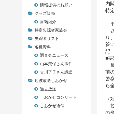
内
情報提供のお願い
特
グッズ販売
書籍紹介
平
さ
特定失踪者家族会
り
失踪者リスト
答
各種資料
記
調査会ニュース
■要
山本美保さん事件
長
前
古川了子さん訴訟
警
短波放送しおかぜ
ら
過去放送
しおかぜコンサート
（
拉
しおかぜ通信
の