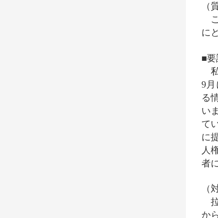
（
こ
に
■要
私
9
る
い
て
に
人
者
（
拉
か