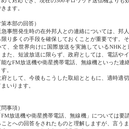
含めて対応でき、現在の300キロワット送信機よりも
できます。
対策本部の回答）
急事態発生時の在外邦人との連絡については、邦人
る限り多くの手段を確保しておくことが重要です。
いて、全世界向けに国際放送を実施しているNHK
。また、短波放送に限らず、政府としては、電話や
可能なFM放送機や衛星携帯電話、無線機といった連
ます。
府として、今後もこうした取組とともに、適時適切
てまいります。
質問事項）
FM放送機や衛星携帯電話、無線機」については要
ることへの回答をされたものと理解しますが、言う