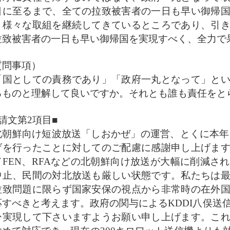
日に至るまで、全ての拉致被害者の一日も早い御帰
、様々な取組を継続してきているところであり、引
拉致被害者の一日も早い御帰国を実現すべく、全力で
質問事項）
国としての責務であり」「政府一丸となって」とい
るものと理解して良いですか。それとも誰も責任をと
請文第2項目■
朝鮮向け短波放送「しおかぜ」の運営、とくに本年
げを行ったことに対してのご配慮に感謝申し上げま
てFEN、RFAなどの北朝鮮向け放送が大幅に削減さ
中止、民間の対北放送も厳しい状態です。私たちは
拉致問題に限らず国家安保の視点から非常時の在外
応すべきと考えます。政府の関与によるKDDI八俣送信
ひ実現して下さいますようお願い申し上げます。こ