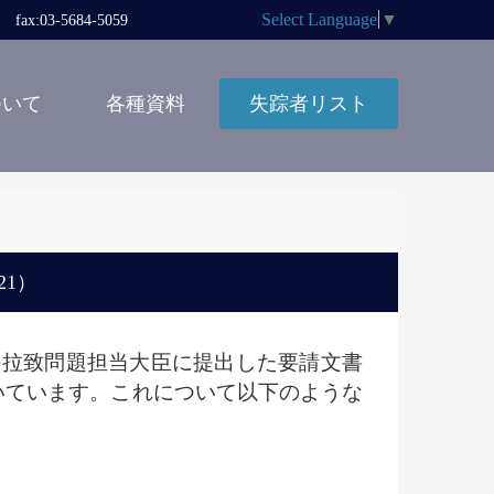
Select Language
▼
x:03-5684-5059
ついて
各種資料
失踪者リスト
21）
兼拉致問題担当大臣に提出した要請文書
いています。これについて以下のような