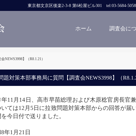
東京都文京区後楽2-3-8 第6松屋ビル301 tel:03-5684-5058 fa
ホーム
調査会に
WS3998】（R8.1.21）
問題対策本部事務局に質問【調査会NEWS3998】（R8.1.
年11月14日、高市早苗総理および木原稔官房長官
ついては12月5日に拉致問題対策本部からの回答が届
問を今日付で送りました。
8年1月21日