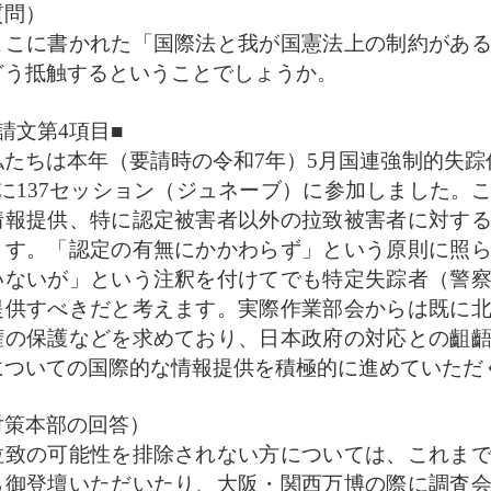
質問）
こに書かれた「国際法と我が国憲法上の制約がある
どう抵触するということでしょうか。
請文第4項目■
たちは本年（要請時の令和7年）5月国連強制的失踪作
月に137セッション（ジュネーブ）に参加しました。
情報提供、特に認定被害者以外の拉致被害者に対す
ます。「認定の有無にかかわらず」という原則に照
いないが」という注釈を付けてでも特定失踪者（警
提供すべきだと考えます。実際作業部会からは既に
権の保護などを求めており、日本政府の対応との齟
についての国際的な情報提供を積極的に進めていただ
対策本部の回答）
致の可能性を排除されない方については、これまで
ら御登壇いただいたり、大阪・関西万博の際に調査