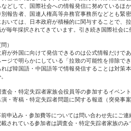
るなどして、国際社会への情報発信に努めているほ
特別報告者、国連人権高等弁務官事務所などとも緊
においては、日本政府が積極的に関与することで、
議が毎年採択されてきています。引き続き国際社会に
質問）
府が外国に向けて発信できるのは公式情報だけであ
ページで明らかにしている「拉致の可能性を排除で
あれば韓国語・中国語等で情報発信することは対策
か。
調査会・特定失踪者家族会役員等の参加するイベン
出演・寄稿・特定失踪者問題に関する報道（突発事
＞
事前申込み・参加費等については問い合わせ先にご連
記載されている参加者は調査会・特定失踪者家族のみ