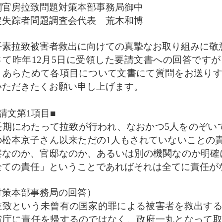
閣官房拉致問題対策本部事務局御中
定失踪者問題調査会代表 荒木和博
素拉致被害者救出に向けての真摯なお取り組みに敬
て昨年12月5日に受領した要請文書への回答です
、あらためて各項目について文書にて質問をお送り
いただきたくお願い申し上げます。
請文第1項目■
期にわたって拉致が行われ、なおかつ5人をのぞいて
の松本京子さん以来ただの1人もされていないことの
察なのか、官邸なのか、あるいは別の機関なのか明確
全ての責任」ということであればそれは全てに責任が
対策本部事務局の回答）
致という未曾有の国家的罪による被害者を救出する
省庁に責任を帰するのではなく、政府一丸となって