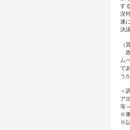
す
況
連
決
（
政
ム
で
う
＜
ア
等
※
※