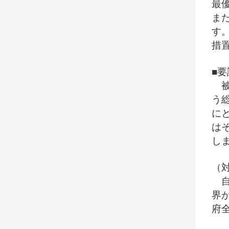
最
ま
す
措
■要
被
う
に
は
し
（
自
界
府