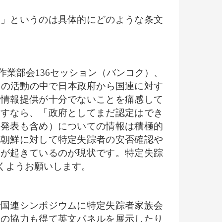
」というのは具体的にどのような条文
業部会136セッション（バンコク）、
この活動の中で日本政府から国連に対す
る情報提供が十分でないことを痛感して
らすなら、「政府としてまだ認定はでき
察発表も含め）についての情報は積極的
北朝鮮に対して特定失踪者の安否確認や
齬が起きているのが現状です。特定失踪
くようお願いします。
国連シンポジウムに特定失踪者家族会
会の協力も得て英文パネルを展示したり