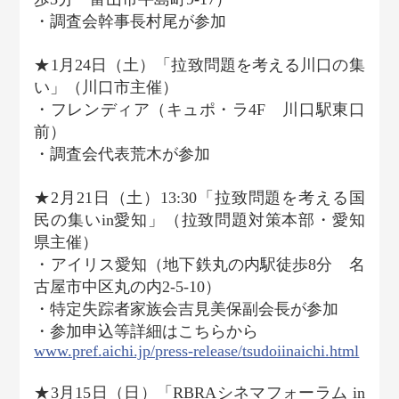
・調査会幹事長村尾が参加
★1月24日（土）「拉致問題を考える川口の集
い」（川口市主催）
・フレンディア（キュポ・ラ4F 川口駅東口
前）
・調査会代表荒木が参加
★2月21日（土）13:30「拉致問題を考える国
民の集いin愛知」（拉致問題対策本部・愛知
県主催）
・アイリス愛知（地下鉄丸の内駅徒歩8分 名
古屋市中区丸の内2-5-10）
・特定失踪者家族会吉見美保副会長が参加
・参加申込等詳細はこちらから
www.pref.aichi.jp/press-release/tsudoiinaichi.html
★3月15日（日）「RBRAシネマフォーラム in