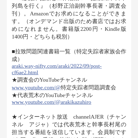
列島を行く』（杉野正治副幹事長著・調査会
刊）。Amazonでお求めになることができま
す。（オンデマンド出版のため書店ではお求
めになれません。書籍版2200円・Kindle版
1400円・どちらも税別）
■拉致問題関連書籍一覧（特定失踪者家族会作
成）
araki.way-nifty.com/araki/2022/09/post-
cf6ae2.html
★調査会のYouTubeチャンネル
www.youtube.com/@
特定失踪者問題調査会
★代表荒木のYouTubeチャンネル
www.youtube.com/@arakikazuhiro
★インターネット放送 channelAJER（チャン
ネル アジャ）では代表荒木と幹事長村尾の
担当する番組を送信しています。会員制です