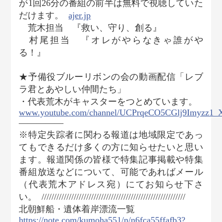
が1回26分の番組の前半は無料で視聴していた
だけます。
ajer.jp
荒木担当 『救い、守り、創る』
村尾担当 『オレがやらなきゃ誰がや
る！』
★予備役ブルーリボンの会の動画配信「レブ
ラ君とあやしい仲間たち」
・代表荒木がキャスターをつとめています。
www.youtube.com/channel/UCPrqeCO5CGlj9Imyzz1_
―――――
※特定失踪者に関わる報道は地域限定であっ
てもできるだけ多くの方に知らせたいと思い
ます。報道関係の皆様で特集記事掲載や特集
番組放送などについて、可能であればメール
（代表荒木アドレス宛）にてお知らせ下さ
い。
//////////////////////////////////////////////////////////
北朝鮮船・遺体着岸漂流一覧
https://note.com/kumoha551/n/n6fca55ffafb3?