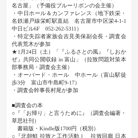
名古屋」（予備役ブルーリボンの会主催）
・中日ホール＆カンファレンス（地下鉄栄・
名鉄瀬戸線栄町駅直結 名古屋市中区栄4-1-1
中日ビル6F 052-262-5311）
・特定失踪者家族会吉見美保副会長・調査会
代表荒木が参加
★1月24日（土）「『ふるさとの風』『しおか
ぜ』共同公開収録 in 富山」（拉致問題対策本
部事務局・調査会主催）
・オーバード・ホール 中ホール（富山駅徒
歩3分 富山市牛島町9-17）
・調査会幹事長村尾が参加
■調査会の本
○『「お帰り」と言うために』（調査会編著・
草思社刊）
書籍版・Kindle版1700円（税別）
○『北朝鮮 拉致と工作活動Ⅰ 拉致回廊 日本