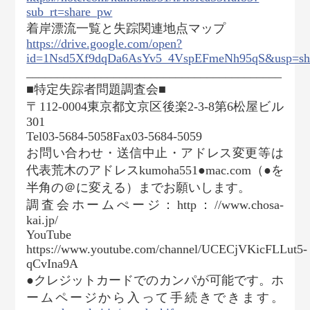
sub_rt=share_pw
着岸漂流一覧と失踪関連地点マップ
https://drive.google.com/open?
id=1Nsd5Xf9dqDa6AsYv5_4VspEFmeNh95qS&usp=sh
_________________________________________
■特定失踪者問題調査会■
〒112-0004東京都文京区後楽2-3-8第6松屋ビル
301
Tel03-5684-5058Fax03-5684-5059
お問い合わせ・送信中止・アドレス変更等は
代表荒木のアドレスkumoha551●mac.com（●を
半角の＠に変える）までお願いします。
調査会ホームぺージ：http：//www.chosa-
kai.jp/
YouTube
https://www.youtube.com/channel/UCECjVKicFLLut5-
qCvIna9A
●クレジットカードでのカンパが可能です。ホ
ームページから入って手続きできます。