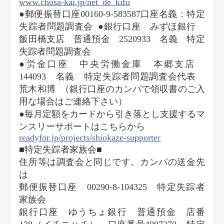
www.chosa-kai.jp/net_de_kifu
●郵便振替口座00160-9-583587口座名義：特定
失踪者問題調査会
●銀行口座 みずほ銀行
飯田橋支店 普通預金 2520933 名義 特定
失踪者問題調査会
●労金口座 中央労働金庫 本郷支店
144093 名義 特定失踪者問題調査会代表
荒木和博
（銀行口座のカンパで領収書のご入
用な場合はご連絡下さい）
●毎月定額をカードから引き落とし支援するマ
ンスリーサポートはこちらから
readyfor.jp/projects/shiokaze-supporter
■特定失踪者家族会■
住所等は調査会と同じです。カンパの送金先
は
郵便振替口座 00290-8-104325 特定失踪者
家族会
銀行口座 ゆうちょ銀行 普通預金 店番