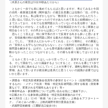
（木原さんの発言は55分30秒あたりから）
ともかく一歩でも前に進めてもらえばと思いますが、考えてみると今回
の自民・維新連立政権（閣外協力）の連立合意書には拉致の「拉」の字も
入っていません。私は恥ずかしながら「数項目くらいのものなんだろう」
と思い込んで読んでいなかったのですがあらためて見ると結構細かいこと
まで入っており、それでも拉致問題が入っていないのを見る限り「ああ、
やる気がないのかな」とも思えます。一方拉致認定されているご家族とは
明日会うそうで、その早さからは逆にパフォーマンスの匂いも感じます。
恐らくこう言えば、特に保守系の方々で反発する向きも多いと思います
が、安倍政権の時の拉致問題に関する最大の失敗は「安倍さんに任せたこ
と」でした。「安倍さんだからやってくれる」という期待と、その裏返し
の「安倍さんを守らなければならない」という批判封じが結果的には「拉
致問題を解決する」はずの、しかも歴代最長の政権で、拉致問題が1ミリも
動かなかったことにつながりました。その過ちを繰り返してはいけませ
ん。
ともかく言うべきことはしっかり言っていく、反対することは反対す
る、そして国会でしっかり議論するようにすること、それらを通じて1歩で
も2歩でも前に進めるようにしていくことが大事です。過剰な期待も失望も
禁物、あえて言いますが政治家は道具だと思うくらいの認識が必要ではな
いかと思います。
―――――――――――――――――――――――-
＜調査会・特定失踪者家族会役員等の参加するイベント（拉致問題に関係
するもの）・メディア出演・寄稿・特定失踪者問題に関する報道（突発事
案などで、変更される可能性もあります）等＞
※事前申込み・参加費等については問い合わせ先にご連絡下さい。
※記載されている参加者は調査会・特定失踪者家族のみです。
★11月8日（土）12:45「映画『めぐみへの誓い』上映会＆アフタートー
ク」（｢めぐみへの誓い」上映武蔵野市実行委員会主催）
・武蔵野芸術劇場（三鷹駅北口徒歩1分）