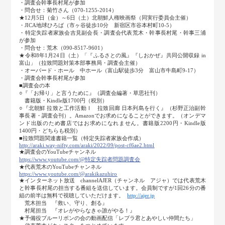
・調査会幹事長村尾が参加
・問合せ：菊竹さん（070-1255-2014）
★12月5日（金）～6日（土）北朝鮮人権映画祭（同実行委員会主催）
・JICA地球ひろば（市ヶ谷徒歩10分 新宿区市谷本村町10-5）
・特定失踪者家族会吉見副会長・調査会代表荒木・幹事長村尾・幹事三浦
が参加
・問合せ：荒木（090-8517-9601）
★令和8年1月24日（土）「『ふるさとの風』『しおかぜ』共同公開収録 in
富山」（拉致問題対策本部事務局・調査会主催）
・オーバード・ホール 中ホール（富山駅徒歩3分 富山市牛島町9-17）
・調査会幹事長村尾が参加
■調査会の本
○『「お帰り」と言うために』（調査会編著・草思社刊）
書籍版・Kindle版1700円（税別）
○『北朝鮮 拉致と工作活動Ⅰ 拉致回廊 日本列島を行く』（杉野正治副幹
事長著・調査会刊）。Amazonでお求めになることができます。（オンデマ
ンド出版のため書店ではお求めになれません。書籍版2200円・Kindle版
1400円・どちらも税別）
■拉致問題関連書籍一覧（特定失踪者家族会作成）
http://araki.way-nifty.com/araki/2022/09/post-cf6ae2.html
★調査会のYouTubeチャンネル
https:
//www.youtube.com/@特定失踪者問題調査会
★代表荒木のYouTubeチャンネル
https:
//www.youtube.com/@arakikazuhiro
★インターネット放送 channelAJER（チャンネル アジャ）では代表荒木
と幹事長村尾の担当する番組を送信しています。会員制ですが1回26分の番
組の前半は無料で視聴していただけます。
http://ajer.jp
荒木担当 『救い、守り、創る』
村尾担当 『オレがやらなきゃ誰がやる！』
★予備役ブルーリボンの会の動画配信「レブラ君とあやしい仲間たち」