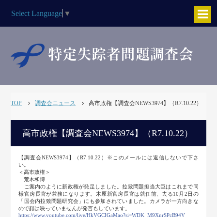
Select Language
▼
TOP
調査会ニュース
高市政権【調査会NEWS3974】（R7.10.22）
高市政権【調査会NEWS3974】（R7.10.22）
【調査会NEWS3974】（R7.10.22）※このメールには返信しないで下さ
い。
＜高市政権＞
荒木和博
ご案内のように新政権が発足しました。拉致問題担当大臣はこれまで同
様官房長官が兼務になります。木原新官房長官は就任前、去る10月2日の
「国会内拉致問題研究会」にも参加されていました。カメラが一方向きな
ので顔は映っていませんが発言もしています。
https://www.youtube.com/live/HkVGCIGaMao?si=WDK_M9XnrSPcB94V