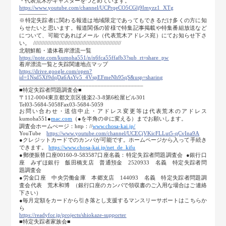
・代表荒木がキャスターをつとめています。
https://www.youtube.com/channel/UCPrqeCO5CGlj9Imyzz1_XTg
―――――
※特定失踪者に関わる報道は地域限定であってもできるだけ多くの方に知
らせたいと思います。報道関係の皆様で特集記事掲載や特集番組放送など
について、可能であればメール（代表荒木アドレス宛）にてお知らせ下さ
い。 //////////////////////////////////////////////////////////
北朝鮮船・遺体着岸漂流一覧
https://note.com/kumoha551/n/n6fca55ffafb3?sub_rt=share_pw
着岸漂流一覧と失踪関連地点マップ
https://drive.google.com/open?
id=1Nsd5Xf9dqDa6AsYv5_4VspEFmeNh95qS&usp=sharing
_________________________________________
■特定失踪者問題調査会■
〒112-0004東京都文京区後楽2-3-8第6松屋ビル301
Tel03-5684-5058Fax03-5684-5059
お問い合わせ・送信中止・アドレス変更等は代表荒木のアドレス
kumoha551●
mac.com
（●を半角の＠に変える）までお願いします。
調査会ホームぺージ：http：//
www.chosa-kai.jp/
YouTube
https://www.youtube.com/channel/UCECjVKicFLLut5-qCvIna9A
●クレジットカードでのカンパが可能です。ホームページから入って手続き
できます。
https://www.chosa-kai.jp/net_de_kifu
●郵便振替口座00160-9-583587口座名義：特定失踪者問題調査会 ●銀行口
座 みずほ銀行 飯田橋支店 普通預金 2520933 名義 特定失踪者問
題調査会
●労金口座 中央労働金庫 本郷支店 144093 名義 特定失踪者問題調
査会代表 荒木和博 （銀行口座のカンパで領収書のご入用な場合はご連絡
下さい）
●毎月定額をカードから引き落とし支援するマンスリーサポートはこちらか
ら
https://readyfor.jp/projects/shiokaze-supporter
■特定失踪者家族会■