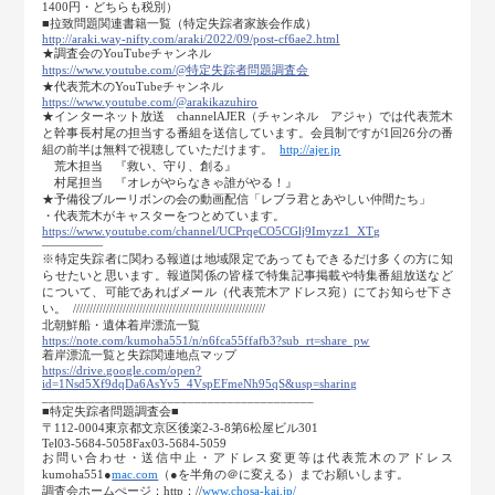
1400円・どちらも税別）
■拉致問題関連書籍一覧（特定失踪者家族会作成）
http://araki.way-nifty.com/araki/2022/09/post-cf6ae2.html
★調査会のYouTubeチャンネル
https:
//www.youtube.com/@特定失踪者問題調査会
★代表荒木のYouTubeチャンネル
https:
//www.youtube.com/@arakikazuhiro
★インターネット放送 channelAJER（チャンネル アジャ）では代表荒木
と幹事長村尾の担当する番組を送信しています。会員制ですが1回26分の番
組の前半は無料で視聴していただけます。
http://ajer.jp
荒木担当 『救い、守り、創る』
村尾担当 『オレがやらなきゃ誰がやる！』
★予備役ブルーリボンの会の動画配信「レブラ君とあやしい仲間たち」
・代表荒木がキャスターをつとめています。
https://www.youtube.com/channel/UCPrqeCO5CGlj9Imyzz1_XTg
―――――
※特定失踪者に関わる報道は地域限定であってもできるだけ多くの方に知
らせたいと思います。報道関係の皆様で特集記事掲載や特集番組放送など
について、可能であればメール（代表荒木アドレス宛）にてお知らせ下さ
い。 //////////////////////////////////////////////////////////
北朝鮮船・遺体着岸漂流一覧
https://note.com/kumoha551/n/n6fca55ffafb3?sub_rt=share_pw
着岸漂流一覧と失踪関連地点マップ
https://drive.google.com/open?
id=1Nsd5Xf9dqDa6AsYv5_4VspEFmeNh95qS&usp=sharing
_________________________________________
■特定失踪者問題調査会■
〒112-0004東京都文京区後楽2-3-8第6松屋ビル301
Tel03-5684-5058Fax03-5684-5059
お問い合わせ・送信中止・アドレス変更等は代表荒木のアドレス
kumoha551●
mac.com
（●を半角の＠に変える）までお願いします。
調査会ホームぺージ：http：//
www.chosa-kai.jp/