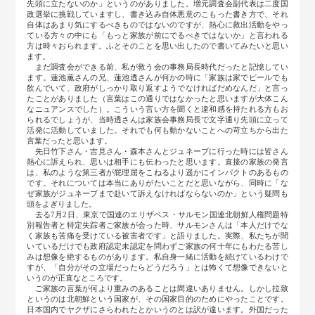
先頭に立たないのか」というのがありました。増元調査会副代表は二度国
政選挙に挑戦していますし、書き込み自体悪意のこもった書き方で、それ
自体はあまり気にするべきものではないのですが、熱心に救出活動をやっ
ている方々の中にも「もっと家族が前にでるべきではないか」と言われる
方は時々おられます。ふとそのことを思い出したので書いてみたいと思い
ます。
まだ調査会ができる前、私が救う会の事務局長時代だったと記憶してい
ます。蓮池薫さんの兄、蓮池透さんが何かの時に「家族は家でビールでも
飲んでいて、政府がしっかり取り返すようでなければだめなんだ」と言っ
たことがありました（言葉はこの通りではなかったと思いますが大体こん
なニュアンスでした）。こういう言い方を聞くと違和感を持たれる方もお
られるでしょうが、当時透さんは家族会事務局長で文字通り先頭に立って
活発に活動していました。それでも何も動かないことへの苛立ちから出た
言葉だったと思います。
先日竹下さん・吉見さん・森本さんとジュネーブに行った時には皆さん
熱心に訴えられ、思いは相手にも伝わったと思います。直接の家族の発言
は、私のような第三者が屁理屈をこねるより遥かにインパクトのあるもの
です。それについては本当にありがたいことだと思いながら、同時に「な
ぜ家族がジュネーブまで赴いて訴えなければならないのか」という疑問も
頭をよぎりました。
去る7月2日、東京で国連のエリザベス・サルモン国連北朝鮮人権問題特
別報告者と特定失踪者ご家族が会った時、サルモンさんは「本人だけでな
く家族も苦痛を受けている被害者です」と語りました。実際、私たちが聞
いているだけでも政府認定未認定を問わずご家族の何十年にもわたる苦し
みは想像を絶するものがあります。私自身一緒に活動を続けているわけで
すが、「自分がその立場だったらどうだろう」とは怖くて想像できないと
いうのが正直なところです。
ご家族の言葉が何より重みのあることは間違いありません。しかし拉致
というのは北朝鮮という国家が、その国家目的のためにやったことです。
日本国内でヤクザにさらわれたとかいうのとは訳が違います。外国だった