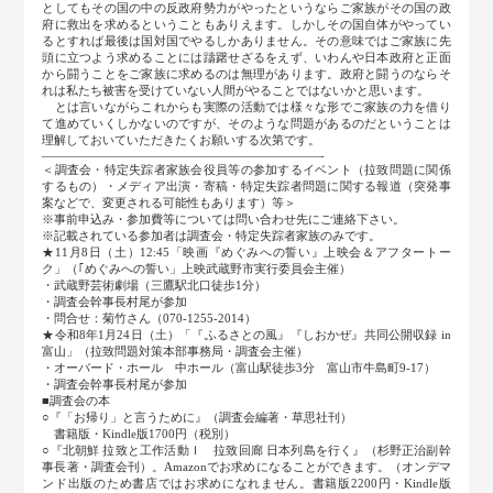
としてもその国の中の反政府勢力がやったというならご家族がその国の政
府に救出を求めるということもありえます。しかしその国自体がやってい
るとすれば最後は国対国でやるしかありません。その意味ではご家族に先
頭に立つよう求めることには躊躇せざるをえず、いわんや日本政府と正面
から闘うことをご家族に求めるのは無理があります。政府と闘うのならそ
れは私たち被害を受けていない人間がやることではないかと思います。
とは言いながらこれからも実際の活動では様々な形でご家族の力を借り
て進めていくしかないのですが、そのような問題があるのだということは
理解しておいていただきたくお願いする次第です。
―――――――――――――――――――――――-
＜調査会・特定失踪者家族会役員等の参加するイベント（拉致問題に関係
するもの）・メディア出演・寄稿・特定失踪者問題に関する報道（突発事
案などで、変更される可能性もあります）等＞
※事前申込み・参加費等については問い合わせ先にご連絡下さい。
※記載されている参加者は調査会・特定失踪者家族のみです。
★11月8日（土）12:45「映画『めぐみへの誓い』上映会＆アフタートー
ク」（｢めぐみへの誓い」上映武蔵野市実行委員会主催）
・武蔵野芸術劇場（三鷹駅北口徒歩1分）
・調査会幹事長村尾が参加
・問合せ：菊竹さん（070-1255-2014）
★令和8年1月24日（土）「『ふるさとの風』『しおかぜ』共同公開収録 in
富山」（拉致問題対策本部事務局・調査会主催）
・オーバード・ホール 中ホール（富山駅徒歩3分 富山市牛島町9-17）
・調査会幹事長村尾が参加
■調査会の本
○『「お帰り」と言うために』（調査会編著・草思社刊）
書籍版・Kindle版1700円（税別）
○『北朝鮮 拉致と工作活動Ⅰ 拉致回廊 日本列島を行く』（杉野正治副幹
事長著・調査会刊）。Amazonでお求めになることができます。（オンデマ
ンド出版のため書店ではお求めになれません。書籍版2200円・Kindle版