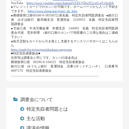
YouTube
https://www.youtube.com/channel/UCECjVKicFLLut5-qCvIna9A
●クレジットカードでのカンパが可能です。ホームページから入って手続き
できます。
https://www.chosa-kai.jp/net_de_kifu
●郵便振替口座00160-9-583587口座名義：特定失踪者問題調査会 ●銀行口
座 みずほ銀行 飯田橋支店 普通預金 2520933 名義 特定失踪者問
題調査会
●労金口座 中央労働金庫 本郷支店 144093 名義 特定失踪者問題調
査会代表 荒木和博 （銀行口座のカンパで領収書のご入用な場合はご連絡
下さい）
●毎月定額をカードから引き落とし支援するマンスリーサポートはこちらか
ら
https://readyfor.jp/projects/shiokaze-supporter
■特定失踪者家族会■
住所等は調査会と同じです。カンパの送金先は
郵便振替口座 00290-8-104325 特定失踪者家族会
銀行口座 ゆうちょ銀行 普通預金 店番128（イチニハチ） 口座番号
4097270 特定失踪者家族会
___________________________________________________
調査会について
特定失踪者問題とは
主な活動
講演会情報