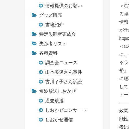
情報提供のお願い
＜C
る複
グッズ販売
情報
書籍紹介
が仕
特定失踪者家族会
http
失踪者リスト
＜C
各種資料
に、
るラ
調査会ニュース
裕」
山本美保さん事件
に聴
古川了子さん訴訟
して
短波放送しおかぜ
トーリ
過去放送
――
しおかぜコンサート
致問
能性
しおかぜ通信
者は