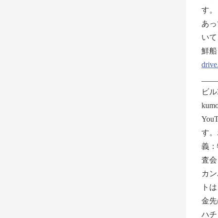
す
あっ
いて、可
鮮船
driv
___
ビル
kum
You
す。
義：
査会
カン
トは
金先
ハチ）