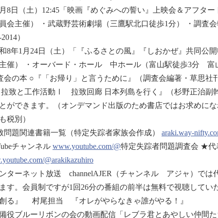
1月8日（土）12:45「映画『めぐみへの誓い』上映会＆アフ
員会主催） ・武蔵野芸術劇場（三鷹駅北口徒歩1分） ・調査会幹
-2014）
和8年1月24日（土）「『ふるさとの風』『しおかぜ』共同公開
主催） ・オーバード・ホール 中ホール（富山駅徒歩3分 富山
査会の本 ○『「お帰り」と言うために』（調査会編著・草思社刊） 
 拉致と工作活動Ⅰ 拉致回廊 日本列島を行く』（杉野正治副幹
とができます。（オンデマンド出版のため書店ではお求めになれません
も税別）
致問題関連書籍一覧（特定失踪者家族会作成）
araki.way-nifty.c
uTubeチャンネル
www.youtube.com/@
特定失踪者問題調査会 ★代表
youtube.com/@arakikazuhiro
ンターネット放送 channelAJER（チャンネル アジャ）
ます。会員制ですが1回26分の番組の前半は無料で視聴してい
創る』 村尾担当 『オレがやらなきゃ誰がやる！』
備役ブルーリボンの会の動画配信「レブラ君とあやしい仲間た