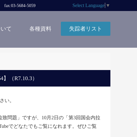
Select Language
▼
x:03-5684-5059
ついて
各種資料
失踪者リスト
（R7.10.3）
下さい。
致問題」ですが、10月2日の「第3回国会内拉
uTubeでどなたでもご覧になれます。ぜひご覧