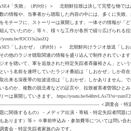
ASE4「失敗」（約9分）＞ 北朝鮮拉致は決して完璧な物で
数の情報や、当事者から聴取した内容の中には、多くに失敗、未
をモチーフに、ストーリーは展開します。一体その情報が「ど
組んでいたのか」等々、様々な工作が各所で繰り広げられる拉
s://youtu.be/fOCO3s2aoZQ
ASE5「しおかぜ」（約8分）＞ 北朝鮮向けラジオ放送「し
その他のラジオ聴取関連の情報を盛り込んで制作されています。
ジオを聴いて、軍を追放された特定失踪者斉藤裕さん」という情
という名前を連呼していたラジオ番組は「しおかぜ」しか存在
取出来る深夜帯の短波送信は「しおかぜ」しかありません。で
いるのか、複数の脱北者などの証言や、拉致被害者曽我ひとみ
ーは展開していきます。 https://youtu.be/64lhtvLAs7I?si=zumT
―――――――――――――――――――――- ＜調査会・
題に関係するもの）・メディア出演・寄稿・特定失踪者問題に
もあります）等＞ ※事前申込み・参加費等については問い合わ
調査会・特定失踪者家族のみです。