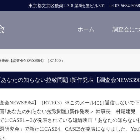
東京都文京区後楽2-3-8 第6松屋ビル301 tel:03-5684-5058 fa
ホーム
調査会に
【調査会NEWS3964】（R7.10.3）
｢あなたの知らない拉致問題｣新作発表【調査会NEWS3964】
査会NEWS3964】（R7.10.3）※このメールには返信しないで
画｢あなたの知らない拉致問題｣新作発表＞ 幹事長 村尾建兒
にCASE1～3が発表されている短編映画「あなたの知らない拉
題研究会」で新たにCASE4、CASE5が発表になりました。Yo
い。