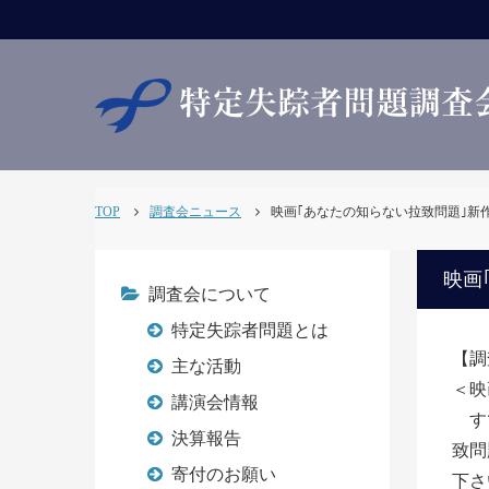
TOP
調査会ニュース
映画｢あなたの知らない拉致問題｣新作発表
映画
調査会について
特定失踪者問題とは
【調
主な活動
＜映
講演会情報
すで
決算報告
致問
寄付のお願い
下さ