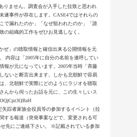
はありません。調査会が入手した拉致と思われ
遂事件が存在します。CASE4ではそれらの
こで漏れたのか」「なぜ狙われたのか」「誰
致の組織的工作をぜひお見逃しなく。
おかぜ」の聴取情報と確信出来る公開情報を元
 内容は「2005年に自分の名前を連呼してい
報が元になっています。2005年当時「斉藤
しないと断言出来ます。しかも北朝鮮で容易
は、北朝鮮で実際にどのようにラジオを聴取
さんから伺ったお話を元に、この生々しいス
2OQjCpz3QBaH
特定失踪者家族会役員等の参加するイベント（拉
関する報道（突発事案などで、変更される可
せ先にご連絡下さい。 ※記載されている参加