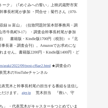
タートーク」（｢めぐみへの誓い」上映武蔵野市実
事長村尾が参加 ・問合せ：菊竹さん（070-
収録 in 富山」（拉致問題対策本部事務局・調
市牛島町9-17） ・調査会幹事長村尾が参加
書籍版・Kindle版1700円（税別） ○『北
事長著・調査会刊）。Amazonでお求めにな
。書籍版2200円・Kindle版1400円・ど
om/araki/2022/09/post-cf6ae2.html
★調査会の
荒木のYouTubeチャンネル
では代表荒木と幹事長村尾の担当する番組を送信し
ただけます。
ajer.jp
荒木担当 『救い、守
ち」 ・代表荒木がキャスターをつとめていま