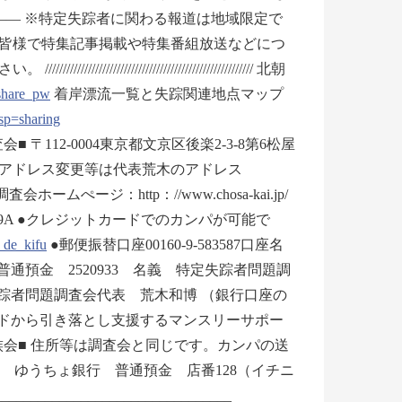
―― ※特定失踪者に関わる報道は地域限定で
皆様で特集記事掲載や特集番組放送などにつ
/////////////////////////////////// 北朝
share_pw
着岸漂流一覧と失踪関連地点マップ
p=sharing
問題調査会■ 〒112-0004東京都文京区後楽2-3-8第6松屋
せ・送信中止・アドレス変更等は代表荒木のアドレス
ームぺージ：http：//www.chosa-kai.jp/
Lut5-qCvIna9A ●クレジットカードでのカンパが可能で
_de_kifu
●郵便振替口座00160-9-583587口座名
通預金 2520933 名義 特定失踪者問題調
失踪者問題調査会代表 荒木和博 （銀行口座の
ードから引き落とし支援するマンスリーサポー
族会■ 住所等は調査会と同じです。カンパの送
行口座 ゆうちょ銀行 普通預金 店番128（イチニ
___________________________