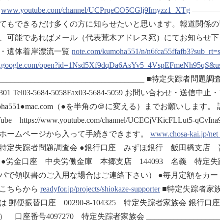
。
www.youtube.com/channel/UCPrqeCO5CGlj9Imyzz1_XTg
―――
てもできるだけ多くの方に知らせたいと思います。報道関係の
能であればメール（代表荒木アドレス宛）にてお知らせ下さい。 ///////////////////////
・遺体着岸漂流一覧
note.com/kumoha551/n/n6fca55ffafb3?sub_rt=
e.google.com/open?id=1Nsd5Xf9dqDa6AsYv5_4VspEFmeNh95qS&us
______________________________________ ■特定失踪者
301 Tel03-5684-5058Fax03-5684-5059 お問い合わ
oha551●mac.com（●を半角の＠に変える）までお願いします。 調査会ホ
Tube https://www.youtube.com/channel/UCECjVKicFL
ホームページから入って手続きできます。
www.chosa-kai.jp/net
特定失踪者問題調査会 ●銀行口座 みずほ銀行 飯田橋支店 普
 ●労金口座 中央労働金庫 本郷支店 144093 名義 特定
パで領収書のご入用な場合はご連絡下さい） ●毎月定額をカ
こちらから
readyfor.jp/projects/shiokaze-supporter
■特定失踪者家
は 郵便振替口座 00290-8-104325 特定失踪者家族会 銀
 口座番号4097270 特定失踪者家族会 ________________________