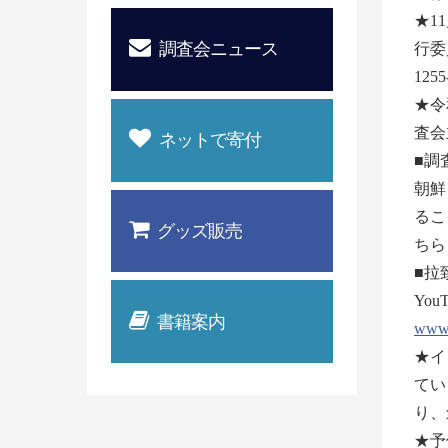
★1
調査会ニュース
行委
1255
★令
査会
ネットで寄付
■調
朝鮮
るこ
グッズ販売
ちら
■拉
Yo
書籍案内
www.
★イ
てい
り、
★予