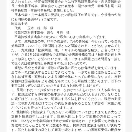
加されました。特定失踪者家族会からは竹下珠路事務局長・吉見美保副会
長・生島馨子幹事、調査会からは代表荒木・副代表増元・幹事長村尾・副
幹事長杉野・常任幹事松村が参加しました。
玉木代表・川合本部長に要請した内容は以下の通りです。今後他の各党
にも同様の要請を行う予定です。
国民民主党
代表 玉木 雄一郎 様
拉致問題対策本部長 川合 孝典 様
平素拉致被害者救出のためのご尽力に心より御礼申し上げます。
さて、政局混迷の中、昨年の総選挙、7月の参院選、今行われている自民
党総裁選においても拉致問題はほとんど議論されることがありませんでし
た。一方政府は「拉致問題、核、ミサイルの包括的な解決」と言っていま
すが、さる9月29日国連総会で北朝鮮の金善慶外務次官は「核開発計画を決
して放棄しない」と述べています。核・ミサイル問題と拉致問題を一括し
て扱うのは被害者救出を先送りするだけのものです。
事態の風化と被害者・家族の高齢化に私たちは危機感を覚えています。
全てを一気に解決することはできなくても、一歩でも前に進めることがで
きれば被害者・家族はもとより国民全体にとっての希望になります。与野
党伯仲は国会審議をより濃密なものにしうる可能性に繋がります。以下の
要望に対しぜひご対応いただきますようお願い申し上げます。
1、長期にわたって拉致が行われ、なおかつ5人をのぞいて1人も救出でき
ず、拉致認定すら19年前の松本京子さん以来ただの1人もされていないこと
の責任はどこにあるのか、明確にする立法を行ってください。現行の支援
法・北朝鮮人権法だけではその責任を誰も取ることなく被害者・家族が死
んでいくのを待つだけになっています。ｚ
2、北朝鮮向け短波放送「しおかぜ」の運営についてはこれまでも多大なご
支援を頂感謝申し上げます。現在米国はトランプ政権の方針によって
FEN、RFAなどの北朝鮮向け放送が大幅に削減され、また韓国でも政府は左
翼政権になったことで対北放送を中止、民間の対北放送も厳しい状態で
す。私たちは最後の砦として頑張り続けますが、この際国家安保の視点か