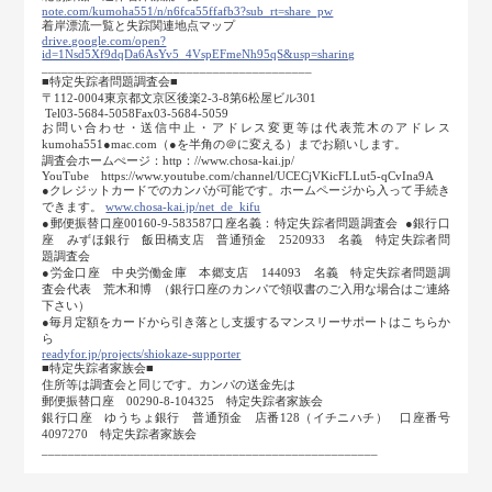
note.com/kumoha551/n/n6fca55ffafb3?sub_rt=share_pw
着岸漂流一覧と失踪関連地点マップ
drive.google.com/open?
id=1Nsd5Xf9dqDa6AsYv5_4VspEFmeNh95qS&usp=sharing
_________________________________________
■特定失踪者問題調査会■
〒112-0004東京都文京区後楽2-3-8第6松屋ビル301
Tel03-5684-5058Fax03-5684-5059
お問い合わせ・送信中止・アドレス変更等は代表荒木のアドレス
kumoha551●mac.com（●を半角の＠に変える）までお願いします。
調査会ホームぺージ：http：//www.chosa-kai.jp/
YouTube https://www.youtube.com/channel/UCECjVKicFLLut5-qCvIna9A
●クレジットカードでのカンパが可能です。ホームページから入って手続き
できます。
www.chosa-kai.jp/net_de_kifu
●郵便振替口座00160-9-583587口座名義：特定失踪者問題調査会 ●銀行口
座 みずほ銀行 飯田橋支店 普通預金 2520933 名義 特定失踪者問
題調査会
●労金口座 中央労働金庫 本郷支店 144093 名義 特定失踪者問題調
査会代表 荒木和博 （銀行口座のカンパで領収書のご入用な場合はご連絡
下さい）
●毎月定額をカードから引き落とし支援するマンスリーサポートはこちらか
ら
readyfor.jp/projects/shiokaze-supporter
■特定失踪者家族会■
住所等は調査会と同じです。カンパの送金先は
郵便振替口座 00290-8-104325 特定失踪者家族会
銀行口座 ゆうちょ銀行 普通預金 店番128（イチニハチ） 口座番号
4097270 特定失踪者家族会
___________________________________________________