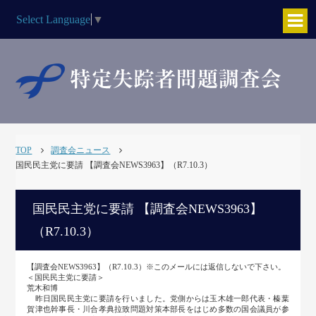
Select Language
▼
TOP
調査会ニュース
国民民主党に要請 【調査会NEWS3963】（R7.10.3）
国民民主党に要請 【調査会NEWS3963】
（R7.10.3）
【調査会NEWS3963】（R7.10.3）※このメールには返信しないで下さい。
＜国民民主党に要請＞
荒木和博
昨日国民民主党に要請を行いました。党側からは玉木雄一郎代表・榛葉
賀津也幹事長・川合孝典拉致問題対策本部長をはじめ多数の国会議員が参