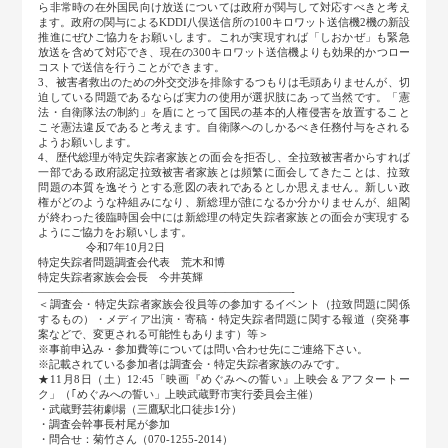
ら非常時の在外国民向け放送については政府が関与して対応すべきと考え
ます。政府の関与によるKDDI八俣送信所の100キロワット送信機2機の新設
推進にぜひご協力をお願いします。これが実現すれば「しおかぜ」も緊急
放送を含めて対応でき、現在の300キロワット送信機よりも効果的かつロー
コストで送信を行うことができます。
3、被害者救出のための外交交渉を排除するつもりは毛頭ありませんが、切
迫している問題であるならば実力の使用が選択肢にあって当然です。「憲
法・自衛隊法の制約」を盾にとって国民の基本的人権侵害を放置すること
こそ憲法違反であると考えます。自衛隊へのしかるべき任務付与をされる
ようお願いします。
4、歴代総理が特定失踪者家族との面会を拒否し、全拉致被害者からすれば
一部である政府認定拉致被害者家族とは頻繁に面会してきたことは、拉致
問題の本質を逸そうとする意図の表れであるとしか思えません。新しい政
権がどのような枠組みになり、新総理が誰になるか分かりませんが、組閣
が終わった後臨時国会中には新総理の特定失踪者家族との面会が実現する
ようにご協力をお願いします。
令和7年10月2日
特定失踪者問題調査会代表 荒木和博
特定失踪者家族会会長 今井英輝
―――――――――――――――――――――――-
＜調査会・特定失踪者家族会役員等の参加するイベント（拉致問題に関係
するもの）・メディア出演・寄稿・特定失踪者問題に関する報道（突発事
案などで、変更される可能性もあります）等＞
※事前申込み・参加費等については問い合わせ先にご連絡下さい。
※記載されている参加者は調査会・特定失踪者家族のみです。
★11月8日（土）12:45「映画『めぐみへの誓い』上映会＆アフタートー
ク」（｢めぐみへの誓い」上映武蔵野市実行委員会主催）
・武蔵野芸術劇場（三鷹駅北口徒歩1分）
・調査会幹事長村尾が参加
・問合せ：菊竹さん（070-1255-2014）