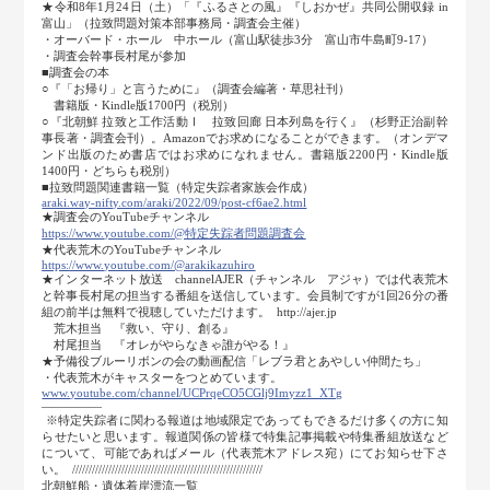
★令和8年1月24日（土）「『ふるさとの風』『しおかぜ』共同公開収録 in
富山」（拉致問題対策本部事務局・調査会主催）
・オーバード・ホール 中ホール（富山駅徒歩3分 富山市牛島町9-17）
・調査会幹事長村尾が参加
■調査会の本
○『「お帰り」と言うために』（調査会編著・草思社刊）
書籍版・Kindle版1700円（税別）
○『北朝鮮 拉致と工作活動Ⅰ 拉致回廊 日本列島を行く』（杉野正治副幹
事長著・調査会刊）。Amazonでお求めになることができます。（オンデマ
ンド出版のため書店ではお求めになれません。書籍版2200円・Kindle版
1400円・どちらも税別）
■拉致問題関連書籍一覧（特定失踪者家族会作成）
araki.way-nifty.com/araki/2022/09/post-cf6ae2.html
★調査会のYouTubeチャンネル
https:
//www.youtube.com/@特定失踪者問題調査会
★代表荒木のYouTubeチャンネル
https:
//www.youtube.com/@arakikazuhiro
★インターネット放送 channelAJER（チャンネル アジャ）では代表荒木
と幹事長村尾の担当する番組を送信しています。会員制ですが1回26分の番
組の前半は無料で視聴していただけます。 http://ajer.jp
荒木担当 『救い、守り、創る』
村尾担当 『オレがやらなきゃ誰がやる！』
★予備役ブルーリボンの会の動画配信「レブラ君とあやしい仲間たち」
・代表荒木がキャスターをつとめています。
www.youtube.com/channel/UCPrqeCO5CGlj9Imyzz1_XTg
―――――
※特定失踪者に関わる報道は地域限定であってもできるだけ多くの方に知
らせたいと思います。報道関係の皆様で特集記事掲載や特集番組放送など
について、可能であればメール（代表荒木アドレス宛）にてお知らせ下さ
い。 //////////////////////////////////////////////////////////
北朝鮮船・遺体着岸漂流一覧