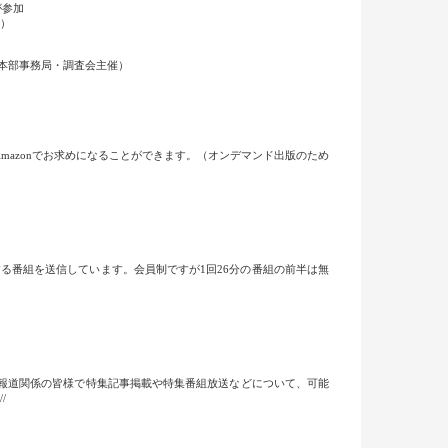
が参加
ル）
策本部事務局・調査会主催）
mazonでお求めになることができます。（オンデマンド出版のため
当する番組を送信しています。会員制ですが1回26分の番組の前半は無
報道関係の皆様で特集記事掲載や特集番組放送などについて、可能
//