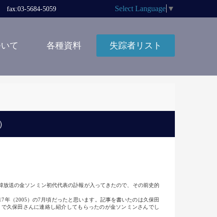
Select Language
▼
x:03-5684-5059
ついて
各種資料
失踪者リスト
2）
韓放送の金ソンミン初代代表の訃報が入ってきたので、その前史的
年（2005）の7月頃だったと思います。記事を書いたのは久保田
とで久保田さんに連絡し紹介してもらったのが金ソンミンさんでし