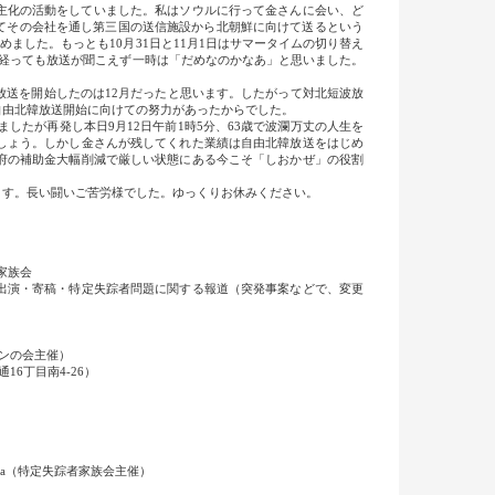
鮮民主化の活動をしていました。私はソウルに行って金さんに会い、ど
してその会社を通し第三国の送信施設から北朝鮮に向けて送るという
めました。もっとも10月31日と11月1日はサマータイムの切り替え
で経っても放送が聞こえず一時は「だめなのかなあ」と思いました。
送を開始したのは12月だったと思います。したがって対北短波放
自由北韓放送開始に向けての努力があったからでした。
したが再発し本日9月12日午前1時5分、63歳で波瀾万丈の人生を
しょう。しかし金さんが残してくれた業績は自由北韓放送をはじめ
府の補助金大幅削減で厳しい状態にある今こそ「しおかぜ」の役割
す。長い闘いご苦労様でした。ゆっくりお休みください。
家族会
出演・寄稿・特定失踪者問題に関する報道（突発事案などで、変更
ボンの会主催）
6丁目南4-26）
in Geneva（特定失踪者家族会主催）