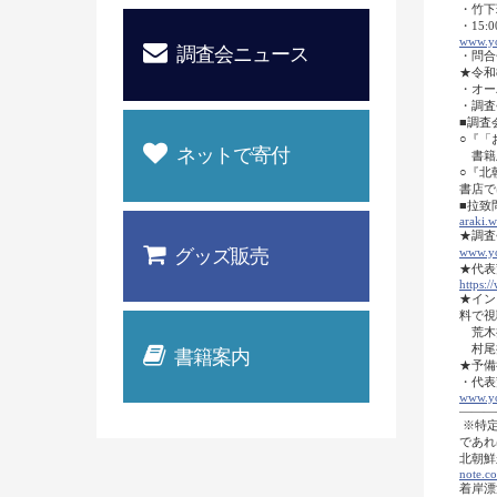
・竹下
・15
www.yo
調査会ニュース
・問合
★令和
・オー
・調査
■調査
○『「
ネットで寄付
書籍版
○『北
書店で
■拉致
araki.w
★調査
グッズ販売
www.y
★代表
https:
/
★イン
料で視聴
荒木
村尾
書籍案内
★予備
・代表
www.y
―――
※特定
であればメー
北朝鮮
note.c
着岸漂