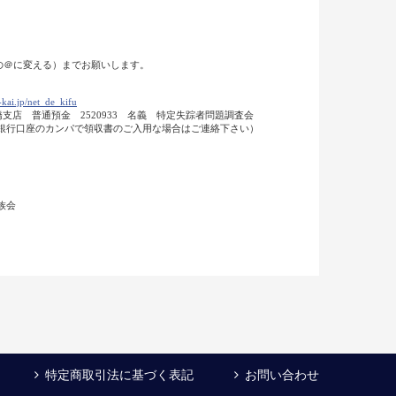
半角の＠に変える）までお願いします。
kai.jp/net_de_kifu
田橋支店 普通預金 2520933 名義 特定失踪者問題調査会
 （銀行口座のカンパで領収書のご入用な場合はご連絡下さい）
族会
特定商取引法に基づく表記
お問い合わせ