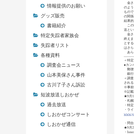
金さん
情報提供のお願い
のよう
もので
グッズ販売
の関係
結果的
書籍紹介
この時
送とい
金さん
特定失踪者家族会
終えま
とする
失踪者リスト
はさら
あらた
各種資料
―――
＜特定
調査会ニュース
●カン
郵便振
銀行口
山本美保さん事件
＜調査
される
古川了子さん訴訟
※事前
※記載
短波放送しおかぜ
★9月
・札幌
過去放送
・特定
・ライ
しおかぜコンサート
www.y
（調
・問合せ
しおかぜ通信
★9月23
・Inter