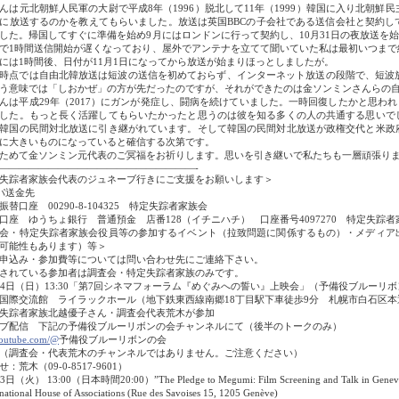
は元北朝鮮人民軍の大尉で平成8年（1996）脱北して11年（1999）韓国に入り北朝
に放送するのかを教えてもらいました。放送は英国BBCの子会社である送信会社と契約
した。帰国してすぐに準備を始め9月にはロンドンに行って契約し、10月31日の夜放送を始
で1時間送信開始が遅くなっており、屋外でアンテナを立てて聞いていた私は最初いつま
には1時間後、日付が11月1日になってから放送が始まりほっとしましたが。
点では自由北韓放送は短波の送信を初めておらず、インターネット放送の段階で、短波放
う意味では「しおかぜ」の方が先だったのですが、それができたのは金ソンミンさんらの
は平成29年（2017）にガンが発症し、闘病を続けていました。一時回復したかと思われま
した。もっと長く活躍してもらいたかったと思うのは彼を知る多くの人の共通する思いで
韓国の民間対北放送に引き継がれています。そして韓国の民間対北放送が政権交代と米政
に大きいものになっていると確信する次第です。
めて金ソンミン元代表のご冥福をお祈りします。思いを引き継いで私たちも一層頑張りま
――――――――――――――――――――-
失踪者家族会代表のジュネーブ行きにご支援をお願いします＞
パ送金先
替口座 00290-8-104325 特定失踪者家族会
座 ゆうちょ銀行 普通預金 店番128（イチニハチ） 口座番号4097270 特定失踪者
会・特定失踪者家族会役員等の参加するイベント（拉致問題に関係するもの）・メディア
可能性もあります）等＞
申込み・参加費等については問い合わせ先にご連絡下さい。
されている参加者は調査会・特定失踪者家族のみです。
14日（日）13:30「第7回シネマフォーラム『めぐみへの誓い』上映会」（予備役ブルーリ
国際交流館 ライラックホール（地下鉄東西線南郷18丁目駅下車徒歩9分 札幌市白石区本通1
失踪者家族北越優子さん・調査会代表荒木が参加
ブ配信 下記の予備役ブルーリボンの会チャンネルにて（後半のトークのみ）
outube.com/@
予備役ブルーリボンの会
査会・代表荒木のチャンネルではありません。ご注意ください）
：荒木（09-0-8517-9601）
日（火） 13:00（日本時間20:00）”The Pledge to Megumi: Film Screening and Talk 
national House of Associations (Rue des Savoises 15, 1205 Genève)