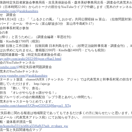
珠路特定失踪者家族会事務局長・吉見美保副会長・森本美砂事務局次長・調査会代表荒木
:00（日本時間22:00）からのトークの部分をYouTubeライブで中継します（荒木のチャンネ
utube.com/@arakikazuhiro
せ 調査会
8年1月24日（土）「『ふるさとの風』『しおかぜ』共同公開収録 in 富山」（拉致問題対
バード・ホール 中ホール（富山駅徒歩3分 富山市牛島町9-17）
会幹事長村尾が参加
会の本
お帰り」と言うために』（調査会編著・草思社刊）
・Kindle版1700円（税別）
朝鮮 拉致と工作活動Ⅰ 拉致回廊 日本列島を行く』（杉野正治副幹事長著・調査会刊）。A
はお求めになれません。書籍版2200円・Kindle版1400円・どちらも税別）
問題関連書籍一覧（特定失踪者家族会作成）
ay-nifty.com/araki/2022/09/post-cf6ae2.html
会のYouTubeチャンネル
outube.com/@
特定失踪者問題調査会
荒木のYouTubeチャンネル
/www.youtube.com/@arakikazuhiro
ターネット放送 channelAJER（チャンネル アジャ）では代表荒木と幹事長村尾の担
していただけます。 http://ajer.jp
担当 『救い、守り、創る』
担当 『オレがやらなきゃ誰がやる！』
役ブルーリボンの会の動画配信「レブラ君とあやしい仲間たち」
荒木がキャスターをつとめています。
outube.com/channel/UCPrqeCO5CGlj9Imyzz1_XTg
――
失踪者に関わる報道は地域限定であってもできるだけ多くの方に知らせたいと思います。
ル（代表荒木アドレス宛）にてお知らせ下さい。 ////////////////////////////////////////////////////////
船・遺体着岸漂流一覧
om/kumoha551/n/n6fca55ffafb3?sub_rt=share_pw
流一覧と失踪関連地点マップ