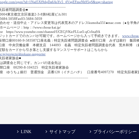
.google.com/open?id=1Nsd5Xf9dqDa6AsYv5_4VspEFmeNh95qS&usp=sharing
____________________________________
失踪者問題調査会■
-0004東京都文京区後楽2-3-8第6松屋ビル301
5684-5058Fax03-5684-5059
合わせ・送信中止・アドレス変更等は代表荒木のアドレスkumoha551●mac.com（●を
ムぺージ：http：//www.chosa-kai.jp/
e https://www.youtube.com/channel/UCECjVKicFLLut5-qCvIna9A
ジットカードでのカンパが可能です。ホームページから入って手続きできます。
www.chosa-
振替口座00160-9-583587口座名義：特定失踪者問題調査会 ●銀行口座 みずほ銀行 飯
口座 中央労働金庫 本郷支店 144093 名義 特定失踪者問題調査会代表 荒木和博
定額をカードから引き落とし支援するマンスリーサポートはこちらから
r.jp/projects/shiokaze-supporter
失踪者家族会■
は調査会と同じです。カンパの送金先は
替口座 00290-8-104325 特定失踪者家族会
座 ゆうちょ銀行 普通預金 店番128（イチニハチ） 口座番号4097270 特定失踪者家
________________________________________________
LINK
サイトマップ
プライバシーポリシー