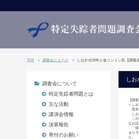
TOP
調査会ニュース
しおかぜ20年と金ソンミン氏【調査会NEW
しお
調査会について
特定失踪者問題とは
【調査
主な活動
＜しお
荒木
講演会情報
しおか
この間
なお話
決算報告
「韓国
るり子
寄付のお願い
た。