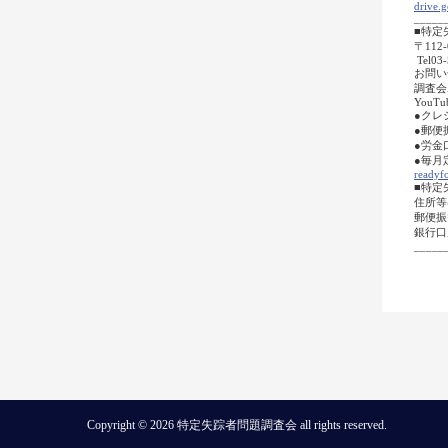
drive
_____
■特定
〒112
Tel03-
お問い
調査会ホー
YouTub
●クレ
●郵便
●労金
●毎月
readyfo
■特定
住所等
郵便振
銀行口
_____
Copyright © 2026 特定失踪者問題調査会 all rights reserved.