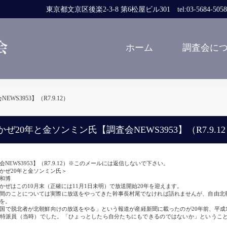
東京都文京区後楽2-3-8 第6松屋ビル301 tel:03-5684-5058 fa
ホーム
調査会に
S3953】（R7.9.12）
かぜ20年と金ソンミン氏【調査会NEWS3953】（R7.9.1
会NEWS3953】（R7.9.12）※このメールには返信しないで下さい。
かぜ20年と金ソンミン氏＞
和博
ぜはこの10月末（正確には11月1日未明）で放送開始20年を迎えます。
のことについては実際に放送をやってきた幹事長村尾でなければ語れませんが、自由北
を。
で脱北者が北朝鮮向けの放送をやる」という報道が産経新聞に載ったのが20年前、平成17
特派員（当時）でした。「ひょっとしたら自分たちにもできるのではないか」というこ