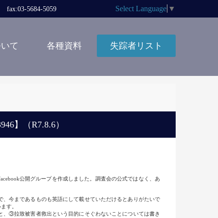
Select Language
▼
x:03-5684-5059
ついて
各種資料
失踪者リスト
】（R7.8.6）
ebook公開グループを作成しました。調査会の公式ではなく、あ
で、今まであるものも英語にして載せていただけるとありがたいで
います。
と、③拉致被害者救出という目的にそぐわないことについては書き