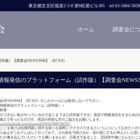
東京都文京区後楽2-3-8 第6松屋ビル301 tel:03-5684-5058 fa
ホーム
調査会に
）【調査会NEWS3946】（R7.8.6）
情報発信のプラットフォーム（試作版）【調査会NEWS3946
会NEWS3946】（R7.8.6）※このメールには返信しないで下さい。
情報発信のプラットフォーム（試作版）＞
和博
できない私がやっているのであくまでまだ試作版ですが、英語で情報発信をするためのfac
個人で作ったものです。英語の得意な方のご協力をお願いします。
//www.facebook.com/groups/4239107899749357/
こを覗けば拉致問題に関する様々な資料にアクセスできるというふうにしておきたいの
りあえずこれでしばらくやってみて、その具合で続けるか、別の形にするか考えたいと思
が書き込んでいただいても構いませんが、①英文であること、②誹謗中傷にならないこ