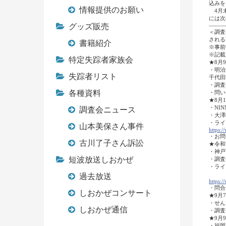
込みを
情報提供のお願い
4月末
には次
グッズ販売
―――
＜調査
される
書籍紹介
※事前
※記載
特定失踪者家族会
★8月
・明治
失踪者リスト
千代田
・調査
各種資料
・問い
★8月
・NI
調査会ニュース
・大澤
・ライ
山本美保さん事件
https:
/
・お問
古川了子さん訴訟
★令和
・神戸
短波放送しおかぜ
・調査
・ライ
（調
過去放送
https:
/
・問合
しおかぜコンサート
★9月
・せん
しおかぜ通信
・調査
★9月
・福岡