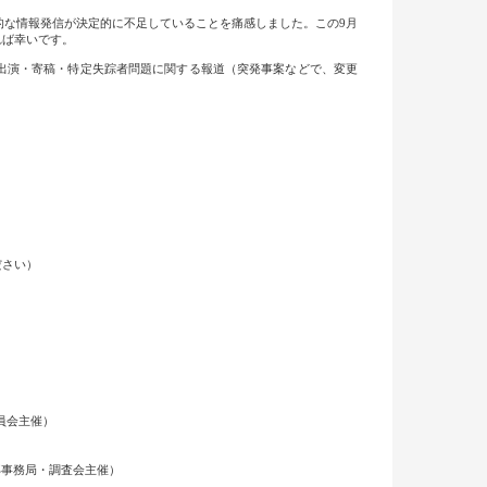
的な情報発信が決定的に不足していることを痛感しました。この9月
れば幸いです。
出演・寄稿・特定失踪者問題に関する報道（突発事案などで、変更
ださい）
員会主催）
本部事務局・調査会主催）