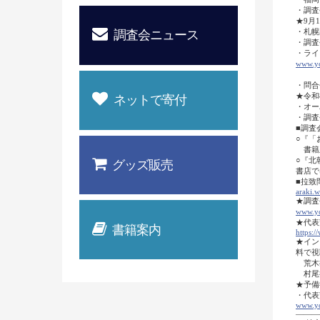
・調査
★9月
・札幌
調査会ニュース
・調査
・ライ
www.y
（調
・問合せ
★令和
ネットで寄付
・オー
・調査
■調査
○『「
書籍版
○『北
グッズ販売
書店で
■拉致
araki.w
★調査
www.y
★代表
書籍案内
https:
/
★イン
料で視聴
荒木
村尾
★予備
・代表
www.y
―――