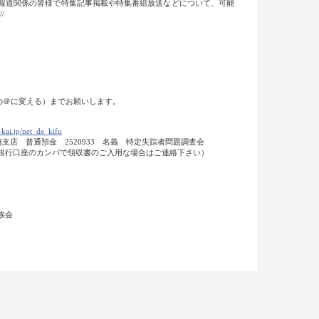
報道関係の皆様で特集記事掲載や特集番組放送などについて、可能
//
半角の＠に変える）までお願いします。
kai.jp/net_de_kifu
田橋支店 普通預金 2520933 名義 特定失踪者問題調査会
 （銀行口座のカンパで領収書のご入用な場合はご連絡下さい）
族会