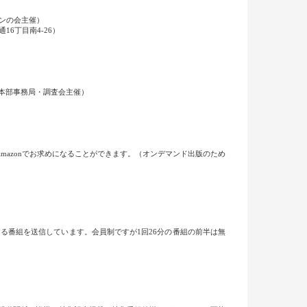
ボンの会主催）
6丁目南4-26）
策本部事務局・調査会主催）
mazonでお求めになることができます。（オンデマンド出版のため
当する番組を送信しています。会員制ですが1回26分の番組の前半は無