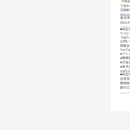
※特定
であればメー
北朝鮮
note.c
着岸漂
drive
_____
■特定
〒112
Tel03-
お問い
調査会ホー
YouTub
●クレ
●郵便
●労金
●毎月
readyfo
■特定
住所等
郵便振
銀行口
_____