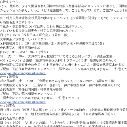
お控えください。
から5月始め、タイで開催された国連の強制的失踪作業部会のセッションに参加し、国際
のセッションがあり、しっかりと情報発信をしていこうと思っています。ご協力いただけ
――――――――――――――――――――-
会・特定失踪者家族会役員等の参加するイベント（拉致問題に関係するもの）・メディア
可能性もあります）等＞
申込み・参加費等については問い合わせ先にご連絡下さい。
されている参加者は調査会・特定失踪者家族のみです。
9日（土）15:00「残留日本人研究会」（同会主催）
大学御茶ノ水校舎・リバティタワー
区神田駿河台1-1（JR・地下鉄御茶ノ水・新御茶ノ水・神保町下車徒歩5分）
会代表荒木・幹事三浦が参加
合わせ 090－8517－9601（荒木）
19日（火）13:30～「大澤孝司さん拉致について考える公開ライブ」（調査会主催）
NNO3（ニーノ3）会議室 （
新潟市中央区天神1-1 プラーカ3 B1F
新潟駅南口向かい）
昭一特定失踪者家族会前会長・中村三奈子さんの母中村クニさん・調査会代表荒木が参加
ブ配信 下記代表荒木のチャンネルにて（調査会のチャンネルではありません。ご注意く
/www.youtube.com/@arakikazuhiro
合せ：調査会
7年8月30日（土）18:30～「金田龍光さんを放っておいて良いのか」（調査会主催）
市中央区文化センター（三宮駅南口徒歩6分・神戸市役所西隣 神戸市中央区東町115）
会代表荒木・常任顧問岡田・幹事島尾が参加
ブ配信 下記の荒木和博チャンネルにて
査会のチャンネルではありません。ご注意ください）
/www.youtube.com/@arakikazuhiro
せ：調査会
7日（日）13:30「映画『鳥よ翼をかして』上映とトークin仙台」（北朝鮮人権映画祭実行委
だいメディアテーク（地下鉄南北線勾当台公園駅徒歩7分・仙台市青葉区春日町2-1）
会代表荒木が参加
9日（火）14:00「『ふるさとの風』『しおかぜ』共同公開収録 in 福岡」（拉致問題対策
市立中央市民センター（地下鉄空港線赤坂駅徒歩5分 福岡市中央区赤坂2-5-8）