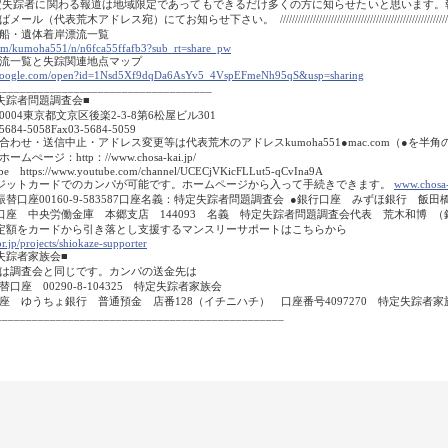
失踪者に関わる報道は地域限定であってもできるだけ多くの方に知らせたいと思います。
ル（代表荒木アドレス宛）にてお知らせ下さい。 ////////////////////////////////////////////////////////
船・遺体着岸漂流一覧
om/kumoha551/n/n6fca55ffafb3?sub_rt=share_pw
流一覧と失踪関連地点マップ
.google.com/open?id=1Nsd5Xf9dqDa6AsYv5_4VspEFmeNh95qS&usp=sharing
____________________________________
失踪者問題調査会■
-0004東京都文京区後楽2-3-8第6松屋ビル301
5684-5058Fax03-5684-5059
合わせ・送信中止・アドレス変更等は代表荒木のアドレスkumoha551●mac.com（●を
ムぺージ：http：//www.chosa-kai.jp/
e https://www.youtube.com/channel/UCECjVKicFLLut5-qCvIna9A
ジットカードでのカンパが可能です。ホームページから入って手続きできます。
www.chosa-
振替口座00160-9-583587口座名義：特定失踪者問題調査会 ●銀行口座 みずほ銀行 飯
口座 中央労働金庫 本郷支店 144093 名義 特定失踪者問題調査会代表 荒木和博
定額をカードから引き落とし支援するマンスリーサポートはこちらから
r.jp/projects/shiokaze-supporter
失踪者家族会■
は調査会と同じです。カンパの送金先は
替口座 00290-8-104325 特定失踪者家族会
座 ゆうちょ銀行 普通預金 店番128（イチニハチ） 口座番号4097270 特定失踪者家
________________________________________________