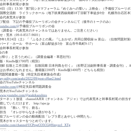
会幹事長村尾が参加
14日（日）13:30「第7回シネマフォーラム『めぐみへの誓い』上映会」（予備役ブルーリ
国際交流館 ライラックホール（地下鉄東西線南郷18丁目駅下車徒歩9分 札幌市白石区本通1
会代表荒木が参加
ブ配信 下記の予備役ブルーリボンの会チャンネルにて（後半のトークのみ）
outube.com/@
予備役ブルーリボンの会
査会・代表荒木のチャンネルではありません。ご注意ください）
：荒木（09-0-8517-9601）
8年1月24日（土）「『ふるさとの風』『しおかぜ』共同公開収録 in 富山」（拉致問題対
バード・ホール 中ホール（富山駅徒歩3分 富山市牛島町9-17）
会幹事長村尾が参加
会の本
お帰り」と言うために』（調査会編著・草思社刊）
・Kindle版1700円（税別）
朝鮮 拉致と工作活動Ⅰ 拉致回廊 日本列島を行く』（杉野正治副幹事長著・調査会刊）。A
はお求めになれません。書籍版2200円・Kindle版1400円・どちらも税別）
問題関連書籍一覧（特定失踪者家族会作成）
ay-nifty.com/araki/2022/09/post-cf6ae2.html
会のYouTubeチャンネル
outube.com/@
特定失踪者問題調査会
荒木のYouTubeチャンネル
/www.youtube.com/@arakikazuhiro
ターネット放送 channelAJER（チャンネル アジャ）では代表荒木と幹事長村尾の担
していただけます。 http://ajer.jp
担当 『救い、守り、創る』
担当 『オレがやらなきゃ誰がやる！』
役ブルーリボンの会の動画配信「レブラ君とあやしい仲間たち」
荒木がキャスターをつとめています。
outube.com/channel/UCPrqeCO5CGlj9Imyzz1_XTg
――