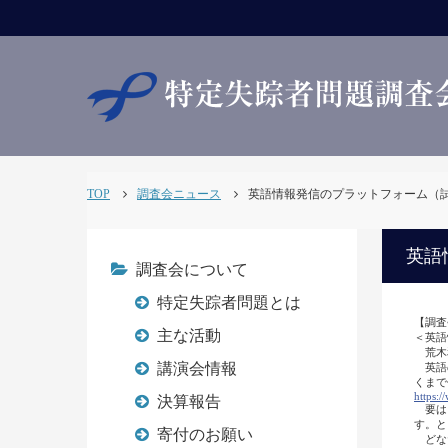
TOP
調査会ニュース
英語情報発信のプラットフォーム（試作版
英語
調査会について
特定失踪者問題とは
【調査
主な活動
＜英語
荒木
講演会情報
英語の
くまで
https:
決算報告
要はこ
す。と
寄付のお願い
どなた