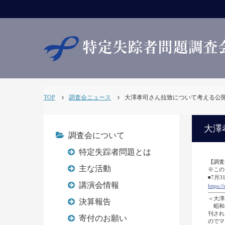
TOP
調査会ニュース
大澤孝司さん拉致について考える公開ライブ
大澤
調査会について
特定失踪者問題とは
【調査会
主な活動
※この
◾️
7月
講演会情報
https:/
―――
＜大澤
決算報告
昭和4
刊され
寄付のお願い
のでマ