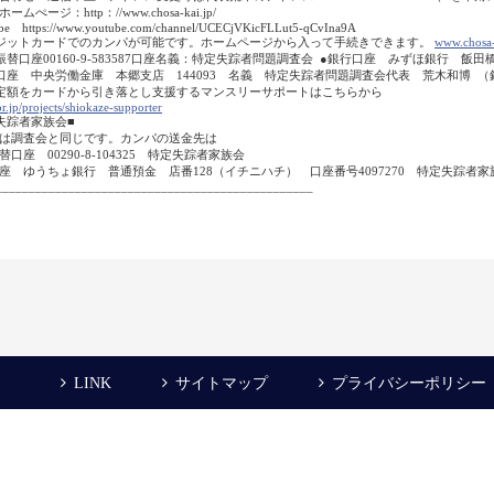
ムぺージ：http：//www.chosa-kai.jp/
e https://www.youtube.com/channel/UCECjVKicFLLut5-qCvIna9A
ジットカードでのカンパが可能です。ホームページから入って手続きできます。
www.chosa-
振替口座00160-9-583587口座名義：特定失踪者問題調査会 ●銀行口座 みずほ銀行 飯
口座 中央労働金庫 本郷支店 144093 名義 特定失踪者問題調査会代表 荒木和博
定額をカードから引き落とし支援するマンスリーサポートはこちらから
r.jp/projects/shiokaze-supporter
失踪者家族会■
は調査会と同じです。カンパの送金先は
替口座 00290-8-104325 特定失踪者家族会
座 ゆうちょ銀行 普通預金 店番128（イチニハチ） 口座番号4097270 特定失踪者家
________________________________________________
LINK
サイトマップ
プライバシーポリシー