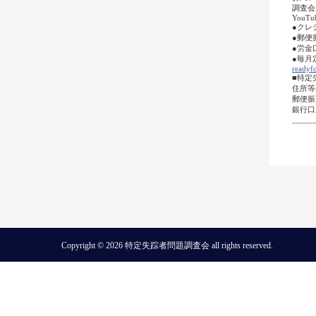
調査会ホー
YouTub
●クレ
●郵便
●労金
●毎月
readyfo
■特定
住所等
郵便振
銀行口
_____
Copyright © 2026 特定失踪者問題調査会 all rights reserved.