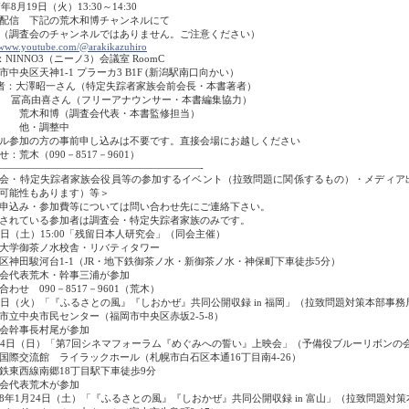
年8月19日（火）13:30～14:30
配信 下記の荒木和博チャンネルにて
査会のチャンネルではありません。ご注意ください）
/www.youtube.com/@arakikazuhiro
：NINNO3（ニーノ3）会議室 RoomC
市中央区天神1-1 プラーカ3 B1F (
新潟駅南口向かい）
者：大澤昭一さん（特定失踪者家族会前会長・本書著者）
冨高由喜さん（フリーアナウンサー・本書編集協力）
和博（調査会代表・本書監修担当）
・調整中
ル参加の方の事前申し込みは不要です。直接会場にお越しください
：荒木（090－8517－9601）
――――――――――――――――――――-
会・特定失踪者家族会役員等の参加するイベント（拉致問題に関係するもの）・メディア
可能性もあります）等＞
申込み・参加費等については問い合わせ先にご連絡下さい。
されている参加者は調査会・特定失踪者家族のみです。
9日（土）15:00「残留日本人研究会」（同会主催）
大学御茶ノ水校舎・リバティタワー
区神田駿河台1-1（JR・地下鉄御茶ノ水・新御茶ノ水・神保町下車徒歩5分）
会代表荒木・幹事三浦が参加
合わせ 090－8517－9601（荒木）
9日（火）「『ふるさとの風』『しおかぜ』共同公開収録 in 福岡」（拉致問題対策本部事
市立中央市民センター（福岡市中央区赤坂2-5-8）
会幹事長村尾が参加
14日（日）「第7回シネマフォーラム『めぐみへの誓い』上映会」（予備役ブルーリボンの
国際交流館 ライラックホール（札幌市白石区本通16丁目南4-26）
東西線南郷18丁目駅下車徒歩9分
会代表荒木が参加
8年1月24日（土）「『ふるさとの風』『しおかぜ』共同公開収録 in 富山」（拉致問題対