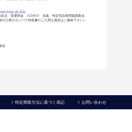
kai.jp/net_de_kifu
田橋支店 普通預金 2520933 名義 特定失踪者問題調査会
 （銀行口座のカンパで領収書のご入用な場合はご連絡下さい）
族会
特定商取引法に基づく表記
お問い合わせ