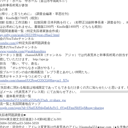
バード・ホール 中ホール（富山市牛島町9-17）
会幹事長村尾が参加
会の本
お帰り」と言うために』（調査会編著・草思社刊）
・Kindle版1700円（税別）
朝鮮 拉致と工作活動Ⅰ 拉致回廊 日本列島を行く』（杉野正治副幹事長著・調査会刊）。A
はお求めになれません。書籍版2200円・Kindle版1400円・どちらも税別）
問題関連書籍一覧（特定失踪者家族会作成）
ay-nifty.com/araki/2022/09/post-cf6ae2.html
会のYouTubeチャンネル
outube.com/@
特定失踪者問題調査会
荒木のYouTubeチャンネル
/www.youtube.com/@arakikazuhiro
ターネット放送 channelAJER（チャンネル アジャ）では代表荒木と幹事長村尾の担
していただけます。 http://ajer.jp
担当 『救い、守り、創る』
担当 『オレがやらなきゃ誰がやる！』
役ブルーリボンの会の動画配信「レブラ君とあやしい仲間たち」
荒木がキャスターをつとめています。
outube.com/channel/UCPrqeCO5CGlj9Imyzz1_XTg
――
失踪者に関わる報道は地域限定であってもできるだけ多くの方に知らせたいと思います。
ル（代表荒木アドレス宛）にてお知らせ下さい。 ////////////////////////////////////////////////////////
船・遺体着岸漂流一覧
om/kumoha551/n/n6fca55ffafb3?sub_rt=share_pw
流一覧と失踪関連地点マップ
.google.com/open?id=1Nsd5Xf9dqDa6AsYv5_4VspEFmeNh95qS&usp=sharing
____________________________________
失踪者問題調査会■
-0004東京都文京区後楽2-3-8第6松屋ビル301
5684-5058Fax03-5684-5059
合わせ・送信中止・アドレス変更等は代表荒木のアドレスkumoha551●mac.com（●を