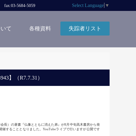
Select Language
▼
x:03-5684-5059
ついて
各種資料
失踪者リスト
】（R7.7.31）
前会長）の著書『仏像とともに消えた弟』が8月中旬高木書房から発
することとなりました。YouTubeライブで行いますが公開です