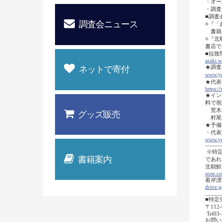
・オー
・調査
■調査
調査会ニュース
○『「
書籍版
○『北
書店で
■拉致
araki.w
★調査
ネットで寄付
www.y
★代表
https:
/
★イン
料で視聴
荒木
グッズ販売
村尾
★予備
・代表
www.y
―――
※特定
書籍案内
であればメー
北朝鮮
note.c
着岸漂
drive
_____
■特定
〒112
Tel03-
お問い