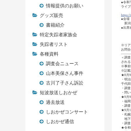
●令和7
情報提供のお願い
ライブ
（調
グッズ販売
https:
/
●会場
新潟
書籍紹介
●出席
特定失踪者家族会
荒木
他
失踪者リスト
※リア
お問合せ
各種資料
―――
＜調査
される
調査会ニュース
※事前
※記載
山本美保さん事件
★8月
・明治
古川了子さん訴訟
千代田
・調査
短波放送しおかぜ
・問い
★9月
・福岡
過去放送
・調査
★9月
しおかぜコンサート
・札幌
地下鉄
しおかぜ通信
・調査
★令和