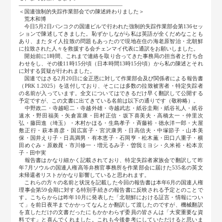
―――――――――――――――――――
＜国連強制的失踪作業部会での陳述終わりました＞
荒木和博
今日5月2日バンコクの国連ビルで行われた強制的失踪作業部会第136セッ
ションで陳述してきました。恥ずかしながら私は英語が全くだめなことも
あり、またタイ人拉致の問題もあったので現地在住の海老原智治・北朝鮮
に拉致された人々を救援する会チェンマイ代表に通訳をお願いしました。
開始前に1時間、これまで連絡を取り合ってきた事務局の担当者と打ち合
わせをし、その後11時15分頃（日本時間13時15分頃）から私の陳述とそれ
に対する質疑が行われました。
国連ではさる2月20日に金正恩に対して作業部会及び関係者による報告書
（PRK 1.2025）を送付しており、そこには多数の拉致被害者・特定失踪者
の名前が入っています。全文についてはできるだけ早く翻訳して公開する
予定ですが、この文書に出てきている名前は以下の通りです（敬称略）。
中野政二・寺越昭二・寺越外雄・寺越武志・紙谷圭剛・紙谷礼人・紙谷
速水・野田福美・矢倉富康・田村正信・坂下喜美夫・高橋太一・仲里次
弘・藤田進（埼玉）・木村かほる・生島孝子・斉藤裕・徳永洋一郎・大屋
敷正行・萩本喜彦・国広富子・宮沢康男・日高信夫・中塚節子・山本美
保・国井えり子・日高満男・有本恵子・石岡亨・松木薫・田口八重子・横
田めぐみ・原敕晁・市川修一・増元るみ子・曽我ミヨシ・久米裕・松本京
子・田中実
報告書はかなり細かく記載されており、特定失踪者家族会で翻訳して昨
年7月ソウルの国連人権高等弁務官事務所を作業部会に届けた535名の英文
未帰還者リストがかなり影響していると思われます。
これらの方々の名前と状況を記載した今回の報告書は本年6月の国連人権
理事会第59会期に対する特別手続きの報告書に反映される予定とのことで
す。こちらからは昨年10月に発表した「北朝鮮における証言・情報につい
て」を前日夜半までかかってなんとか翻訳して渡したのですが、機械翻訳
を直しただけの文書だったにもかかわらず委員の皆さんは「大変重要な資
料です」と喜んでくれました。これも今後参考にしていただけると思いま