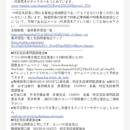
・代表荒木がキャスターをつとめています。
www.youtube.com/channel/UCPrqeCO5CGlj9Imyzz1_XTg
―――――
※特定失踪者に関わる報道は地域限定であってもできるだけ多くの方に知
らせたいと思います。報道関係の皆様で特集記事掲載や特集番組放送など
について、可能であればメール（代表荒木アドレス宛）にてお知らせ下さ
い。 //////////////////////////////////////////////////////////
北朝鮮船・遺体着岸漂流一覧
note.com/kumoha551/n/n6fca55ffafb3?sub_rt=share_pw
着岸漂流一覧と失踪関連地点マップ
drive.google.com/open?
id=1Nsd5Xf9dqDa6AsYv5_4VspEFmeNh95qS&usp=sharing
_________________________________________
■特定失踪者問題調査会■
〒112-0004東京都文京区後楽2-3-8第6松屋ビル301
Tel03-5684-5058Fax03-5684-5059
調査会ホームぺージ：http：//www.chosa-kai.jp/
YouTube https://www.youtube.com/channel/UCECjVKicFLLut5-qCvIna9A
●クレジットカードでのカンパが可能です。ホームページから入って手続き
できます。
www.chosa-kai.jp/net_de_kifu
●郵便振替口座00160-9-583587口座名義：特定失踪者問題調査会 ●銀行口
座 みずほ銀行 飯田橋支店 普通預金 2520933 名義 特定失踪者問
題調査会
●労金口座 中央労働金庫 本郷支店 144093 名義 特定失踪者問題調
査会代表 荒木和博 （銀行口座のカンパで領収書のご入用な場合はご連絡
下さい）
●毎月定額をカードから引き落とし支援するマンスリーサポートはこちらか
ら
readyfor.jp/projects/shiokaze-supporter
■特定失踪者家族会■
住所等は調査会と同じです。カンパの送金先は
郵便振替口座 00290-8-104325 特定失踪者家族会