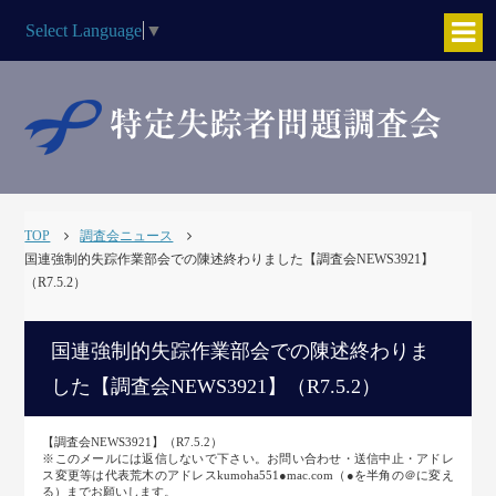
Select Language
▼
TOP
調査会ニュース
国連強制的失踪作業部会での陳述終わりました【調査会NEWS3921】
（R7.5.2）
国連強制的失踪作業部会での陳述終わりま
した【調査会NEWS3921】（R7.5.2）
【調査会NEWS3921】（R7.5.2）
※このメールには返信しないで下さい。お問い合わせ・送信中止・アドレ
ス変更等は代表荒木のアドレスkumoha551●mac.com（●を半角の＠に変え
る）までお願いします。