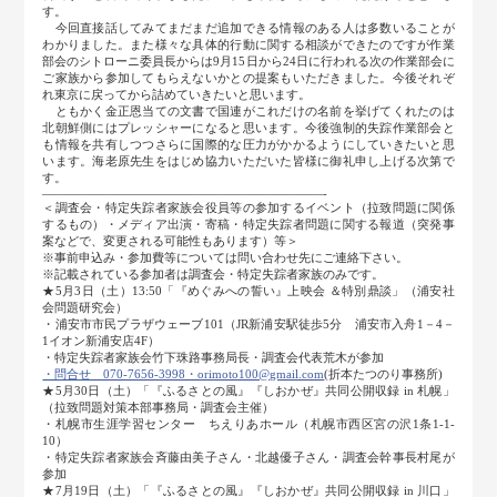
す。
今回直接話してみてまだまだ追加できる情報のある人は多数いることが
わかりました。また様々な具体的行動に関する相談ができたのですが作業
部会のシトローニ委員長からは9月15日から24日に行われる次の作業部会に
ご家族から参加してもらえないかとの提案もいただきました。今後それぞ
れ東京に戻ってから詰めていきたいと思います。
ともかく金正恩当ての文書で国連がこれだけの名前を挙げてくれたのは
北朝鮮側にはプレッシャーになると思います。今後強制的失踪作業部会と
も情報を共有しつつさらに国際的な圧力がかかるようにしていきたいと思
います。海老原先生をはじめ協力いただいた皆様に御礼申し上げる次第で
す。
―――――――――――――――――――――――-
＜調査会・特定失踪者家族会役員等の参加するイベント（拉致問題に関係
するもの）・メディア出演・寄稿・特定失踪者問題に関する報道（突発事
案などで、変更される可能性もあります）等＞
※事前申込み・参加費等については問い合わせ先にご連絡下さい。
※記載されている参加者は調査会・特定失踪者家族のみです。
★5月3日（土）13:50「『めぐみへの誓い』上映会 ＆特別鼎談」（浦安社
会問題研究会）
・浦安市市民プラザウェーブ101（JR新浦安駅徒歩5分 浦安市入舟1－4－
1イオン新浦安店4F）
・特定失踪者家族会竹下珠路事務局長・調査会代表荒木が参加
・問合せ 070-7656-3998・orimoto100@gmail.com
(折本たつのり事務所)
★5月30日（土）「『ふるさとの風』『しおかぜ』共同公開収録 in 札幌」
（拉致問題対策本部事務局・調査会主催）
・札幌市生涯学習センター ちえりあホール（札幌市西区宮の沢1条1-1-
10）
・特定失踪者家族会斉藤由美子さん・北越優子さん・調査会幹事長村尾が
参加
★7月19日（土）「『ふるさとの風』『しおかぜ』共同公開収録 in 川口」