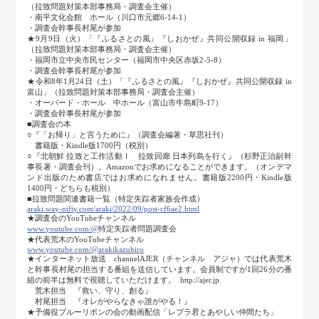
（拉致問題対策本部事務局・調査会主催）
・南平文化会館 ホール（川口市元郷6-14-1）
・調査会幹事長村尾が参加
★9月9日（火）「『ふるさとの風』『しおかぜ』共同公開収録 in 福岡」
（拉致問題対策本部事務局・調査会主催）
・福岡市立中央市民センター（福岡市中央区赤坂2-5-8）
・調査会幹事長村尾が参加
★令和8年1月24日（土）「『ふるさとの風』『しおかぜ』共同公開収録 in
富山」（拉致問題対策本部事務局・調査会主催）
・オーバード・ホール 中ホール（富山市牛島町9-17）
・調査会幹事長村尾が参加
■調査会の本
○『「お帰り」と言うために』（調査会編著・草思社刊）
書籍版・Kindle版1700円（税別）
○『北朝鮮 拉致と工作活動Ⅰ 拉致回廊 日本列島を行く』（杉野正治副幹
事長著・調査会刊）。Amazonでお求めになることができます。（オンデマ
ンド出版のため書店ではお求めになれません。書籍版2200円・Kindle版
1400円・どちらも税別）
■拉致問題関連書籍一覧（特定失踪者家族会作成）
araki.way-nifty.com/araki/2022/09/post-cf6ae2.html
★調査会のYouTubeチャンネル
www.youtube.com/@
特定失踪者問題調査会
★代表荒木のYouTubeチャンネル
www.youtube.com/@arakikazuhiro
★インターネット放送 channelAJER（チャンネル アジャ）では代表荒木
と幹事長村尾の担当する番組を送信しています。会員制ですが1回26分の番
組の前半は無料で視聴していただけます。 http://ajer.jp
荒木担当 『救い、守り、創る』
村尾担当 『オレがやらなきゃ誰がやる！』
★予備役ブルーリボンの会の動画配信「レブラ君とあやしい仲間たち」