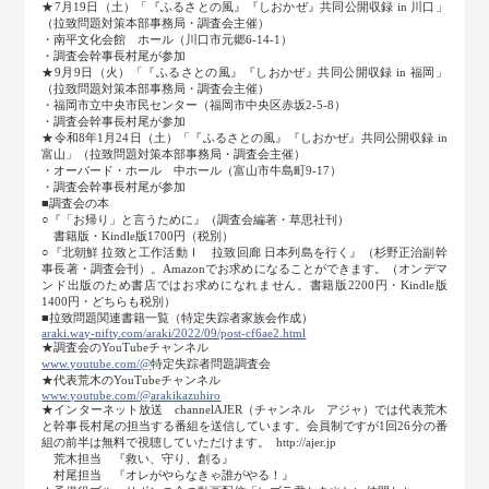
★7月19日（土）「『ふるさとの風』『しおかぜ』共同公開収録 in 川口」
（拉致問題対策本部事務局・調査会主催）
・南平文化会館 ホール（川口市元郷6-14-1）
・調査会幹事長村尾が参加
★9月9日（火）「『ふるさとの風』『しおかぜ』共同公開収録 in 福岡」
（拉致問題対策本部事務局・調査会主催）
・福岡市立中央市民センター（福岡市中央区赤坂2-5-8）
・調査会幹事長村尾が参加
★令和8年1月24日（土）「『ふるさとの風』『しおかぜ』共同公開収録 in
富山」（拉致問題対策本部事務局・調査会主催）
・オーバード・ホール 中ホール（富山市牛島町9-17）
・調査会幹事長村尾が参加
■調査会の本
○『「お帰り」と言うために』（調査会編著・草思社刊）
書籍版・Kindle版1700円（税別）
○『北朝鮮 拉致と工作活動Ⅰ 拉致回廊 日本列島を行く』（杉野正治副幹
事長著・調査会刊）。Amazonでお求めになることができます。（オンデマ
ンド出版のため書店ではお求めになれません。書籍版2200円・Kindle版
1400円・どちらも税別）
■拉致問題関連書籍一覧（特定失踪者家族会作成）
araki.way-nifty.com/araki/2022/09/post-cf6ae2.html
★調査会のYouTubeチャンネル
www.youtube.com/@
特定失踪者問題調査会
★代表荒木のYouTubeチャンネル
www.youtube.com/@arakikazuhiro
★インターネット放送 channelAJER（チャンネル アジャ）では代表荒木
と幹事長村尾の担当する番組を送信しています。会員制ですが1回26分の番
組の前半は無料で視聴していただけます。 http://ajer.jp
荒木担当 『救い、守り、創る』
村尾担当 『オレがやらなきゃ誰がやる！』