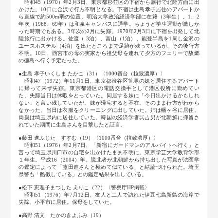
昭和45（1970）年2月3日、東京都杉並区の下宿から旅行で北陸方面に出
かけた。10日に金沢で行方不明となる。下宿は生島孝子居住のアパートか
ら直線で約500m弱の位置。明治大学政治経済学部に在籍（3年生）。1、2
年次（1968、69年）は和泉キャンパスに通学。ちょうど学生運動が激しか
った時期でもある。3年次の2月に失踪。1970年2月3日に下宿を出発して北
陸旅行に出かける。佐渡（ 3泊）、富山（1泊）、能登半島を1周し金沢の
ユースホステル（4泊）を出たところまで足跡が残っているが、その後行方
不明。10日、西宮市の母の実家から祖父母を連れて夕方のフェリーで故郷
の徳島へ行く予定だった。
●生島 孝子いくしま たかこ（31）〈1000番台（拉致濃厚）〉
昭和47（1972）年11月1日、東京都渋谷区笹塚の妹と居住するアパート
に帰って来ず失踪。東京都港区の電話交換手として港区役所に勤めてい
た。失踪当日は休暇をとっていた。同居する妹に「今日出かけるかもしれ
ない」と言い残していたが、妹が帰宅すると不在。そのまま行方がわから
なかった。当日は衣服をクリーニングに出していた。姉は幡ヶ谷に居住。
両親は埼玉県内に居住していた。韓国の経済学者呉吉男が北朝鮮に抑留さ
れていた期間に生島さんを目撃したと証言。
●藤田 進ふじた すすむ（19）〈1000番台（拉致濃厚）〉
昭和51（1976）年2月7日、「新宿にガードマンのアルバイトへ行く」と
言って埼玉県川口市の自宅を出かけたまま不明に。東京学芸大学教育学部
１年生。平成16（2004）年、脱北者が北朝鮮から持ち出した写真が法医学
の鑑定によって「藤田進さんと極めて似ている」と結論づけられた。埼玉
県警も「酷似している」との鑑定結果を出している。
●松下 恵理子まつした えりこ（22）〈警察庁HP掲載〉
昭和51（1976）年7月12日、友人と二人で訪れた伊豆七島新島の海岸で
失踪。小平市に居住。保母をしていた。
●高野 清文 たかのきよふみ（19）