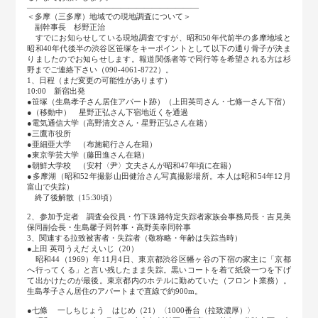
――――――――――――――――――――――
＜多摩（三多摩）地域での現地調査について＞
副幹事長 杉野正治
すでにお知らせしている現地調査ですが、昭和50年代前半の多摩地域と
昭和40年代後半の渋谷区笹塚をキーポイントとして以下の通り骨子が決ま
りましたのでお知らせします。報道関係者等で同行等を希望される方は杉
野までご連絡下さい（090-4061-8722）。
1、日程（まだ変更の可能性があります）
10:00 新宿出発
●笹塚（生島孝子さん居住アパート跡）（上田英司さん・七條一さん下宿）
●（移動中） 星野正弘さん下宿地近くを通過
●電気通信大学（高野清文さん・星野正弘さん在籍）
●三鷹市役所
●亜細亜大学 （布施範行さん在籍）
●東京学芸大学（藤田進さん在籍）
●朝鮮大学校 （安村〈尹〉文夫さんが昭和47年頃に在籍）
●多摩湖（昭和52年撮影山田健治さん写真撮影場所。本人は昭和54年12月
富山で失踪）
終了後解散（15:30頃）
2、参加予定者 調査会役員・竹下珠路特定失踪者家族会事務局長・吉見美
保同副会長・生島馨子同幹事・高野美幸同幹事
3、関連する拉致被害者・失踪者（敬称略・年齢は失踪当時）
●上田 英司うえだ えいじ（20）
昭和44（1969）年11月4日、東京都渋谷区幡ヶ谷の下宿の家主に「京都
へ行ってくる」と言い残したまま失踪。黒いコートを着て紙袋一つを下げ
て出かけたのが最後。東京都内のホテルに勤めていた（フロント業務）。
生島孝子さん居住のアパートまで直線で約900m。
●七條 一しちじょう はじめ（21）〈1000番台（拉致濃厚）〉