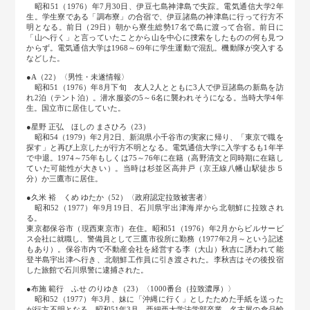
昭和51（1976）年7月30日、伊豆七島神津島で失踪。電気通信大学2年
生。学生寮である「調布寮」の合宿で、伊豆諸島の神津島に行って行方不
明となる。前日（29日）朝から寮生総勢17名で島に渡って合宿。前日に
「山へ行く」と言っていたことから山を中心に捜索をしたものの何も見つ
からず。電気通信大学は1968～69年に学生運動で混乱。機動隊が突入する
などした。
●A（22）〈男性・未遂情報〉
昭和51（1976）年8月下旬 友人2人とともに3人で伊豆諸島の新島を訪
れ2泊（テント泊）。潜水服姿の5～6名に襲われそうになる。当時大学4年
生。国立市に居住していた。
●星野 正弘 ほしの まさひろ（23）
昭和54（1979）年2月2日、新潟県小千谷市の実家に帰り、「東京で職を
探す」と再び上京したが行方不明となる。電気通信大学に入学するも1年半
で中退。1974～75年もしくは75～76年に在籍（高野清文と同時期に在籍し
ていた可能性が大きい）。当時は杉並区高井戸（京王線八幡山駅徒歩５
分）か三鷹市に居住。
●久米 裕 くめ ゆたか（52）〈政府認定拉致被害者〉
昭和52（1977）年9月19日、石川県宇出津海岸から北朝鮮に拉致され
る。
東京都保谷市（現西東京市）在住。昭和51（1976）年2月からビルサービ
ス会社に就職し、警備員として三鷹市役所に勤務（1977年2月～という記述
もあり）。保谷市内で不動産会社を経営する李（大山）秋吉に誘われて能
登半島宇出津へ行き、北朝鮮工作員に引き渡された。李秋吉はその後投宿
した旅館で石川県警に逮捕された。
●布施 範行 ふせ のりゆき（23）〈1000番台（拉致濃厚）〉
昭和52（1977）年3月、妹に「沖縄に行く」としたためた手紙を送った
が行方不明となる。昭和51年3月、亜細亜大学法学部卒業。名古屋の食品輸