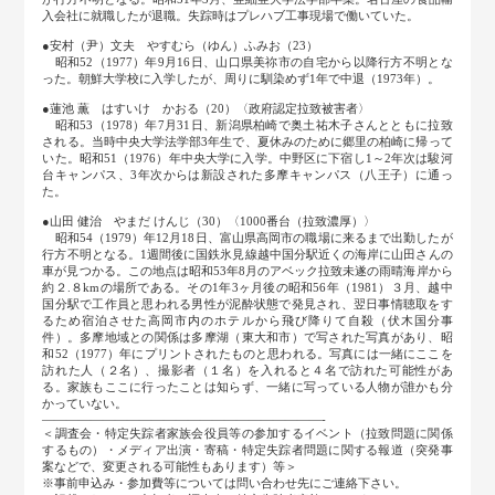
入会社に就職したが退職。失踪時はプレハブ工事現場で働いていた。
●安村（尹）文夫 やすむら（ゆん）ふみお（23）
昭和52（1977）年9月16日、山口県美祢市の自宅から以降行方不明とな
った。朝鮮大学校に入学したが、周りに馴染めず1年で中退（1973年）。
●蓮池 薫 はすいけ かおる（20）〈政府認定拉致被害者〉
昭和53（1978）年7月31日、新潟県柏崎で奥土祐木子さんとともに拉致
される。当時中央大学法学部3年生で、夏休みのために郷里の柏崎に帰って
いた。昭和51（1976）年中央大学に入学。中野区に下宿し1～2年次は駿河
台キャンパス、3年次からは新設された多摩キャンパス（八王子）に通っ
た。
●山田 健治 やまだ けんじ（30）〈1000番台（拉致濃厚）〉
昭和54（1979）年12月18日、富山県高岡市の職場に来るまで出勤したが
行方不明となる。1週間後に国鉄氷見線越中国分駅近くの海岸に山田さんの
車が見つかる。この地点は昭和53年8月のアベック拉致未遂の雨晴海岸から
約２.８kmの場所である。その1年3ヶ月後の昭和56年（1981）３月、越中
国分駅で工作員と思われる男性が泥酔状態で発見され、翌日事情聴取をす
るため宿泊させた高岡市内のホテルから飛び降りて自殺（伏木国分事
件）。多摩地域との関係は多摩湖（東大和市）で写された写真があり、昭
和52（1977）年にプリントされたものと思われる。写真には一緒にここを
訪れた人（２名）、撮影者（１名）を入れると４名で訪れた可能性があ
る。家族もここに行ったことは知らず、一緒に写っている人物が誰かも分
かっていない。
―――――――――――――――――――――――-
＜調査会・特定失踪者家族会役員等の参加するイベント（拉致問題に関係
するもの）・メディア出演・寄稿・特定失踪者問題に関する報道（突発事
案などで、変更される可能性もあります）等＞
※事前申込み・参加費等については問い合わせ先にご連絡下さい。