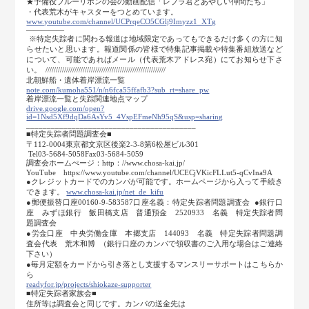
★予備役ブルーリボンの会の動画配信「レブラ君とあやしい仲間たち」
・代表荒木がキャスターをつとめています。
www.youtube.com/channel/UCPrqeCO5CGlj9Imyzz1_XTg
―――――
※特定失踪者に関わる報道は地域限定であってもできるだけ多くの方に知
らせたいと思います。報道関係の皆様で特集記事掲載や特集番組放送など
について、可能であればメール（代表荒木アドレス宛）にてお知らせ下さ
い。 //////////////////////////////////////////////////////////
北朝鮮船・遺体着岸漂流一覧
note.com/kumoha551/n/n6fca55ffafb3?sub_rt=share_pw
着岸漂流一覧と失踪関連地点マップ
drive.google.com/open?
id=1Nsd5Xf9dqDa6AsYv5_4VspEFmeNh95qS&usp=sharing
_________________________________________
■特定失踪者問題調査会■
〒112-0004東京都文京区後楽2-3-8第6松屋ビル301
Tel03-5684-5058Fax03-5684-5059
調査会ホームぺージ：http：//www.chosa-kai.jp/
YouTube https://www.youtube.com/channel/UCECjVKicFLLut5-qCvIna9A
●クレジットカードでのカンパが可能です。ホームページから入って手続き
できます。
www.chosa-kai.jp/net_de_kifu
●郵便振替口座00160-9-583587口座名義：特定失踪者問題調査会 ●銀行口
座 みずほ銀行 飯田橋支店 普通預金 2520933 名義 特定失踪者問
題調査会
●労金口座 中央労働金庫 本郷支店 144093 名義 特定失踪者問題調
査会代表 荒木和博 （銀行口座のカンパで領収書のご入用な場合はご連絡
下さい）
●毎月定額をカードから引き落とし支援するマンスリーサポートはこちらか
ら
readyfor.jp/projects/shiokaze-supporter
■特定失踪者家族会■
住所等は調査会と同じです。カンパの送金先は