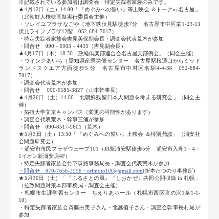
※記載されている参加者は調査会・特定失踪者家族のみです。
★4月12日（土）14:00「『めぐみへの誓い』等上映会 ＆トークin 名古屋」
（北朝鮮人権映画祭実行委員会主催）
・ソレイユプラザなごや（地下鉄伏見駅徒歩7分 名古屋市中区栄1-23-13
伏見ライフプラザ12階 052-684-7017）
・特定失踪者家族会吉見美保副会長・調査会代表荒木が参加
・問合せ 090－9903－4435（吉見副会長）
★4月17日（木）18:30「政経倶楽部連合会名古屋支部例会」（同会主催）
・ウインクあいち（愛知県産業労働センター 名古屋駅桜通口からミッド
ランドスクエア方面徒歩5 分 名古屋市中村区名駅4-4-38 052-684-
7017）
・調査会代表荒木が参加
・問合せ 090-9185-3827（山本幹事長）
★4月26日（土）14:00「北朝鮮残留日本人問題を考える研究会」（同会主
催）
・拓殖大学文京キャンパス（変更の可能性があります）
・調査会代表荒木・幹事三浦が参加
・問合せ 090-8517-9601（荒木）
★5月3日（土）13:50「『めぐみへの誓い』上映会 ＆特別鼎談」（浦安社
会問題研究会）
・浦安市市民プラザウェーブ101（JR新浦安駅徒歩5分 浦安市入舟1－4－
1イオン新浦安店4F）
・特定失踪者家族会竹下珠路事務局長・調査会代表荒木が参加
・問合せ 070-7656-3998・orimoto100@gmail.com
(折本たつのり事務所)
★5月30日（土）「『ふるさとの風』『しおかぜ』共同公開収録 in 札幌」
（拉致問題対策本部事務局・調査会主催）
・札幌市生涯学習センター ちえりあホール（札幌市西区宮の沢1条1-1-
10）
・特定失踪者家族会斉藤由美子さん・北越優子さん・調査会幹事長村尾が
参加