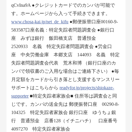
qCvIna9A ●クレジットカードでのカンパが可能で
す。ホームページから入って手続きできます。
www.chosa-kai.jp/net_de_kifu
●郵便振替口座00160-9-
583587口座名義：特定失踪者問題調査会 ●銀行口
座 みずほ銀行 飯田橋支店 普通預金
2520933 名義 特定失踪者問題調査会 ●労金口
座 中央労働金庫 本郷支店 144093 名義 特定
失踪者問題調査会代表 荒木和博 （銀行口座のカ
ンパで領収書のご入用な場合はご連絡下さい） ●毎
月定額をカードから引き落とし支援するマンスリー
サポートはこちらから
readyfor.jp/projects/shiokaze-
supporter
■特定失踪者家族会■ 住所等は調査会と同
じです。カンパの送金先は 郵便振替口座 00290-8-
104325 特定失踪者家族会 銀行口座 ゆうちょ銀
行 普通預金 店番128（イチニハチ） 口座番号
4097270 特定失踪者家族会