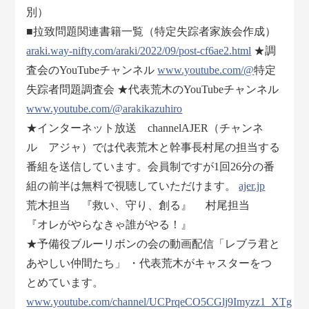
別）
■拉致問題関連書籍一覧（特定失踪者家族会作成）
araki.way-nifty.com/araki/2022/09/post-cf6ae2.html
★調
査会のYouTubeチャンネル
www.youtube.com/@
特定
失踪者問題調査会 ★代表荒木のYouTubeチャンネル
www.youtube.com/@arakikazuhiro
★インターネット放送 channelAJER（チャンネ
ル アジャ）では代表荒木と幹事長村尾の担当する
番組を送信しています。会員制ですが1回26分の番
組の前半は無料で視聴していただけます。
ajer.jp
荒木担当 『救い、守り、創る』 村尾担当
『オレがやらなきゃ誰がやる！』
★予備役ブルーリボンの会の動画配信「レブラ君と
あやしい仲間たち」 ・代表荒木がキャスターをつ
とめています。
www.youtube.com/channel/UCPrqeCO5CGlj9Imyzz1_XTg