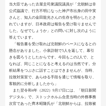
当大臣であった古屋圭司衆議院議員が「北朝鮮は非
公式協議で、行方不明になった神戸市出身の田中実
さんと、知人の金田龍光さんの生存を明かしたとさ
れていますが、日本政府は報告を受け取りませんで
した。なぜでしょうか」との問いに対し次のように
答えています。
「報告書を受け取れば北朝鮮のペースになるとの
懸念がありました。小泉訪朝で5人を返して、幕引
きを図ろうとしたからです。今回もこの2人で、と
なれば、同じことになると考えるのは当然です。分
析結果をつぶさに話すことはできませんが、当時、
拉致対策室で、あらゆる手段を通じて情報を取り、
客観的に分析しましたから」
また翌令和4年（2022）9月17日には、「朝日新聞
デジタル」で、ストックホルム合意当時の外務事務
次官であった齊木昭隆氏が「北朝鮮からは、拉致被