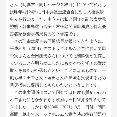
さん（写真右・同12ページ２段目）について私たち
は昨年4月24日に日本弁護士連合会に対し人権救済
申立を行いました。申立人は私と調査会副代表増元
照明・幹事島尾百合子・常任顧問岡田和典と特定失
踪者家族会事務局長の竹下珠路です。
その理由は度々共同通信等が報じてきたように、
平成26年（2014）のストックホルム合意において田
中実さんと金田龍光さんについて北朝鮮側が生存し
ていることを明らかにしたにもかかわらずその受け
取りを政府が拒否したということによるもので、一
刻も早く田中さん・金田さんの帰国を実現するため
関係機関に要請してもらいたいということです。
この事実関係について国会では何度も質疑が行わ
れてきたにもかかわらず政府は一切答弁を拒否して
きました。しかし令和3年（2021）8月11日付「朝日
新聞」紙上でストックホルム合意当時の拉致問題担