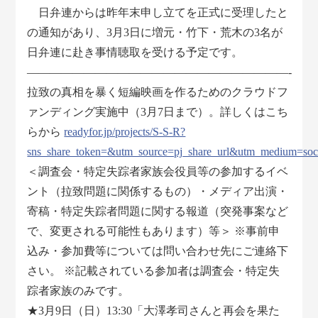
日弁連からは昨年末申し立てを正式に受理したと
の通知があり、3月3日に増元・竹下・荒木の3名が
日弁連に赴き事情聴取を受ける予定です。
―――――――――――――――――――――――-
拉致の真相を暴く短編映画を作るためのクラウドフ
ァンディング実施中（3月7日まで）。詳しくはこち
らから
readyfor.jp/projects/S-S-R?
sns_share_token=&utm_source=pj_share_url&utm_medium=soc
＜調査会・特定失踪者家族会役員等の参加するイベ
ント（拉致問題に関係するもの）・メディア出演・
寄稿・特定失踪者問題に関する報道（突発事案など
で、変更される可能性もあります）等＞ ※事前申
込み・参加費等については問い合わせ先にご連絡下
さい。 ※記載されている参加者は調査会・特定失
踪者家族のみです。
★3月9日（日）13:30「大澤孝司さんと再会を果た