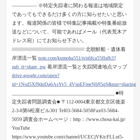
――――― ※特定失踪者に関わる報道は地域限定
であってもできるだけ多くの方に知らせたいと思い
ます。報道関係の皆様で特集記事掲載や特集番組放
送などについて、可能であればメール（代表荒木ア
ドレス宛）にてお知らせ下さい。
////////////////////////////////////////////////////////// 北朝鮮船・遺体着
岸漂流一覧
note.com/kumoha551/n/n6fca55ffafb3?
sub_rt=share_pw
着岸漂流一覧と失踪関連地点マップ
drive.google.com/open?
id=1Nsd5Xf9dqDa6AsYv5_4VspEFmeNh95qS&usp=sharing
_________________________________________ ■特
定失踪者問題調査会■ 〒112-0004東京都文京区後楽
2-3-8第6松屋ビル301 Tel03-5684-5058Fax03-5684-
5059 調査会ホームぺージ：http：//www.chosa-kai.jp/
YouTube
https://www.youtube.com/channel/UCECjVKicFLLut5-