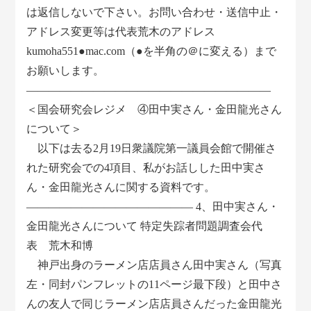
は返信しないで下さい。お問い合わせ・送信中止・
アドレス変更等は代表荒木のアドレス
kumoha551●mac.com（●を半角の＠に変える）まで
お願いします。
――――――――――――――――――――――
＜国会研究会レジメ ④田中実さん・金田龍光さん
について＞
以下は去る2月19日衆議院第一議員会館で開催さ
れた研究会での4項目、私がお話しした田中実さ
ん・金田龍光さんに関する資料です。
――――――――――――――― 4、田中実さん・
金田龍光さんについて 特定失踪者問題調査会代
表 荒木和博
神戸出身のラーメン店店員さん田中実さん（写真
左・同封パンフレットの11ページ最下段）と田中さ
んの友人で同じラーメン店店員さんだった金田龍光