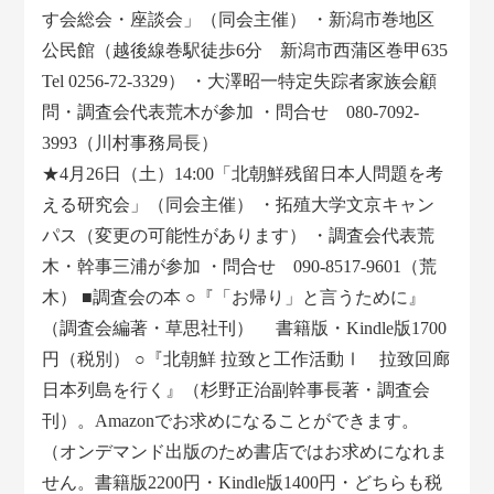
す会総会・座談会」（同会主催） ・新潟市巻地区
公民館（越後線巻駅徒歩6分 新潟市西蒲区巻甲635
Tel 0256-72-3329） ・大澤昭一特定失踪者家族会顧
問・調査会代表荒木が参加 ・問合せ 080-7092-
3993（川村事務局長）
★4月26日（土）14:00「北朝鮮残留日本人問題を考
える研究会」（同会主催） ・拓殖大学文京キャン
パス（変更の可能性があります） ・調査会代表荒
木・幹事三浦が参加 ・問合せ 090-8517-9601（荒
木） ■調査会の本 ○『「お帰り」と言うために』
（調査会編著・草思社刊） 書籍版・Kindle版1700
円（税別） ○『北朝鮮 拉致と工作活動Ⅰ 拉致回廊
日本列島を行く』（杉野正治副幹事長著・調査会
刊）。Amazonでお求めになることができます。
（オンデマンド出版のため書店ではお求めになれま
せん。書籍版2200円・Kindle版1400円・どちらも税