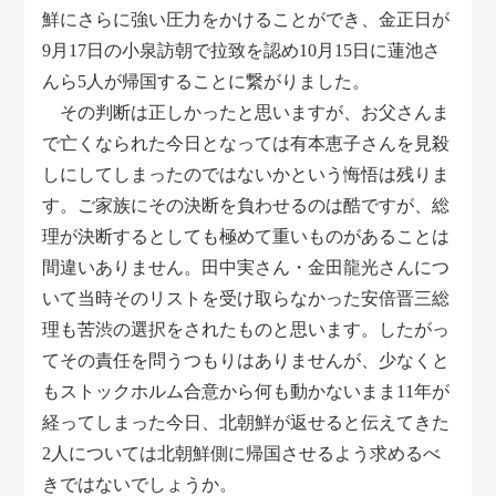
鮮にさらに強い圧力をかけることができ、金正日が
9月17日の小泉訪朝で拉致を認め10月15日に蓮池さ
んら5人が帰国することに繋がりました。
その判断は正しかったと思いますが、お父さんま
で亡くなられた今日となっては有本恵子さんを見殺
しにしてしまったのではないかという悔悟は残りま
す。ご家族にその決断を負わせるのは酷ですが、総
理が決断するとしても極めて重いものがあることは
間違いありません。田中実さん・金田龍光さんにつ
いて当時そのリストを受け取らなかった安倍晋三総
理も苦渋の選択をされたものと思います。したがっ
てその責任を問うつもりはありませんが、少なくと
もストックホルム合意から何も動かないまま11年が
経ってしまった今日、北朝鮮が返せると伝えてきた
2人については北朝鮮側に帰国させるよう求めるべ
きではないでしょうか。