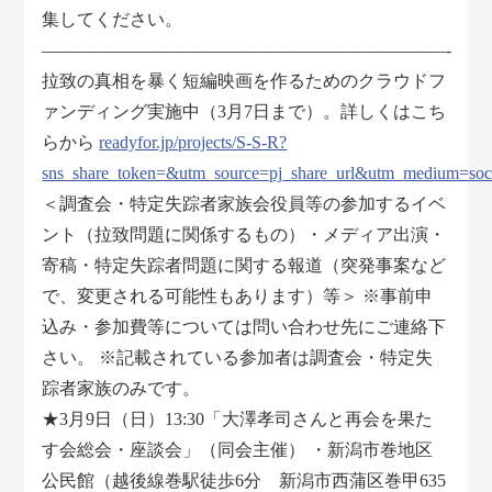
集してください。
―――――――――――――――――――――――-
拉致の真相を暴く短編映画を作るためのクラウドフ
ァンディング実施中（3月7日まで）。詳しくはこち
らから
readyfor.jp/projects/S-S-R?
sns_share_token=&utm_source=pj_share_url&utm_medium=soc
＜調査会・特定失踪者家族会役員等の参加するイベ
ント（拉致問題に関係するもの）・メディア出演・
寄稿・特定失踪者問題に関する報道（突発事案など
で、変更される可能性もあります）等＞ ※事前申
込み・参加費等については問い合わせ先にご連絡下
さい。 ※記載されている参加者は調査会・特定失
踪者家族のみです。
★3月9日（日）13:30「大澤孝司さんと再会を果た
す会総会・座談会」（同会主催） ・新潟市巻地区
公民館（越後線巻駅徒歩6分 新潟市西蒲区巻甲635