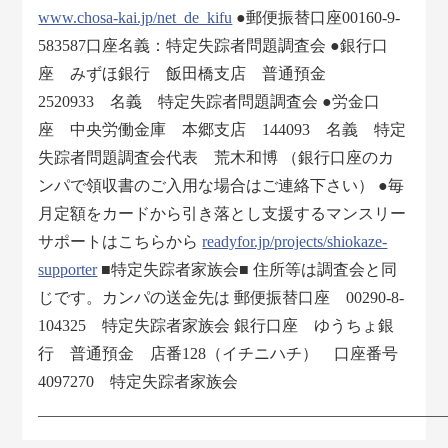
www.chosa-kai.jp/net_de_kifu
●郵便振替口座00160-9-
583587口座名義：特定失踪者問題調査会 ●銀行口
座 みずほ銀行 飯田橋支店 普通預金
2520933 名義 特定失踪者問題調査会 ●労金口
座 中央労働金庫 本郷支店 144093 名義 特定
失踪者問題調査会代表 荒木和博 （銀行口座のカ
ンパで領収書のご入用な場合はご連絡下さい） ●毎
月定額をカードから引き落とし支援するマンスリー
サポートはこちらから
readyfor.jp/projects/shiokaze-
supporter
■特定失踪者家族会■ 住所等は調査会と同
じです。カンパの送金先は 郵便振替口座 00290-8-
104325 特定失踪者家族会 銀行口座 ゆうちょ銀
行 普通預金 店番128（イチニハチ） 口座番号
4097270 特定失踪者家族会
___________________________________________________