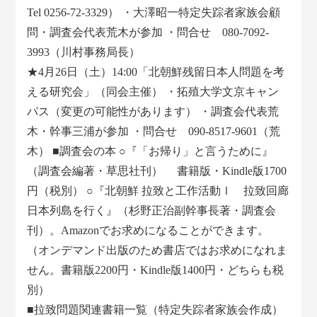
Tel 0256-72-3329） ・大澤昭一特定失踪者家族会顧
問・調査会代表荒木が参加 ・問合せ 080-7092-
3993（川村事務局長）
★4月26日（土）14:00「北朝鮮残留日本人問題を考
える研究会」（同会主催） ・拓殖大学文京キャン
パス（変更の可能性があります） ・調査会代表荒
木・幹事三浦が参加 ・問合せ 090-8517-9601（荒
木） ■調査会の本 ○『「お帰り」と言うために』
（調査会編著・草思社刊） 書籍版・Kindle版1700
円（税別） ○『北朝鮮 拉致と工作活動Ⅰ 拉致回廊
日本列島を行く』（杉野正治副幹事長著・調査会
刊）。Amazonでお求めになることができます。
（オンデマンド出版のため書店ではお求めになれま
せん。書籍版2200円・Kindle版1400円・どちらも税
別）
■拉致問題関連書籍一覧（特定失踪者家族会作成）