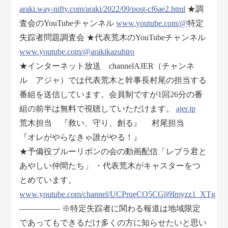
araki.way-nifty.com/araki/2022/09/post-cf6ae2.html
★調
査会のYouTubeチャンネル
www.youtube.com/@
特定
失踪者問題調査会 ★代表荒木のYouTubeチャンネル
www.youtube.com/@arakikazuhiro
★インターネット放送 channelAJER（チャンネ
ル アジャ）では代表荒木と幹事長村尾の担当する
番組を送信しています。会員制ですが1回26分の番
組の前半は無料で視聴していただけます。
ajer.jp
荒木担当 『救い、守り、創る』 村尾担当
『オレがやらなきゃ誰がやる！』
★予備役ブルーリボンの会の動画配信「レブラ君と
あやしい仲間たち」 ・代表荒木がキャスターをつ
とめています。
www.youtube.com/channel/UCPrqeCO5CGlj9Imyzz1_XTg
――――― ※特定失踪者に関わる報道は地域限定
であってもできるだけ多くの方に知らせたいと思い