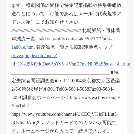
ます。報道関係の皆様で特集記事掲載や特集番組放
送などについて、可能であればメール（代表荒木ア
ドレス宛）にてお知らせ下さい。
////////////////////////////////////////////////////////// 北朝鮮船・遺体着
岸漂流一覧
araki.way-nifty.com/araki/2021/12/post-
1a801e.html
着岸漂流一覧と失踪関連地点マップ
drive.google.com/open?
id=1Nsd5Xf9dqDa6AsYv5_4VspEFmeNh95qS&usp=sharing
_________________________________________ ■特
定失踪者問題調査会■ 〒112-0004東京都文京区後楽
2-3-8第6松屋ビル301 Tel03-5684-5058Fax03-5684-
5059 調査会ホームぺージ：http：//www.chosa-kai.jp/
YouTube
https://www.youtube.com/channel/UCECjVKicFLLut5-
qCvIna9A ●クレジットカードでのカンパが可能で
す。ホームページから入って手続きできます。