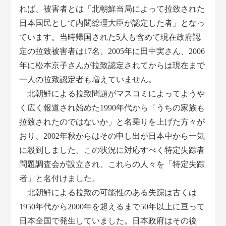
れば、被害者とは「北朝鮮当局によって拉致された
日本国民として内閣総理大臣が認定した者」となっ
ています。当時帰国された5人も含めて現在政府認
定の拉致被害者は17名、2005年に田中実さん、2006
年に松本京子さんが拉致認定されてからは現在まで
一人の拉致認定者も増えていません。
北朝鮮による拉致問題がマスコミによってようや
く広く報道され始めた1990年代から「うちの家族も
拉致されたのではないか」と名乗りを上げた方々が
おり、2002年秋からはその申し出が日本中から一気
に殺到しました。この状況に対応すべく特定失踪者
問題調査会が設立され、これらの人々を「特定失踪
者」と名付けました。
北朝鮮による拉致の可能性のある失踪は古くは
1950年代から2000年を超えるまで50年以上に亘って
日本全国で発生していました。日本政府はその後