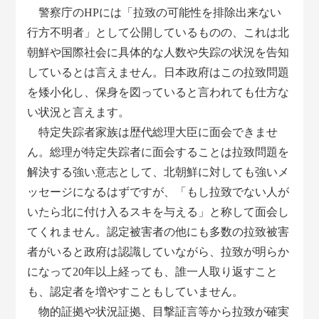
警察庁のHPには「拉致の可能性を排除出来ない
行方不明者」として公開しているものの、これは北
朝鮮や国際社会に具体的な人数や失踪の状況を告知
しているとは言えません。日本政府はこの拉致問題
を矮小化し、保身を図っていると言われても仕方な
い状況と言えます。
特定失踪者家族は歴代総理大臣に面会できませ
ん。総理が特定失踪者に面会することは拉致問題を
解決する強い意志として、北朝鮮に対しても強いメ
ッセージになるはずですが、「もし拉致でない人が
いたら北に付け入るスキを与える」と称して面会し
てくれません。認定被害者の他にも多数の拉致被害
者がいると政府は認識していながら、拉致が明らか
になって20年以上経っても、誰一人取り返すこと
も、認定者を増やすこともしていません。
物的証拠や状況証拠、目撃証言等から拉致が確実