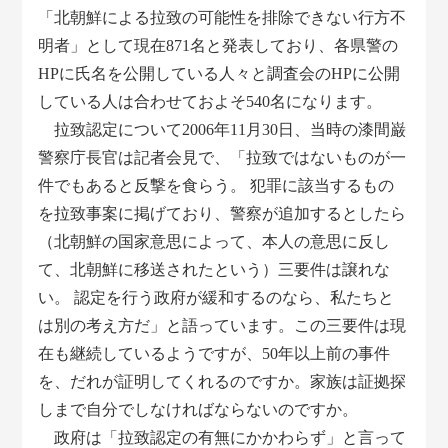
「北朝鮮による拉致の可能性を排除できない行方不
明者」として現在871名と発表しており、各県警の
HPに氏名を公開している人々と調査会のHPに公開
している人は合わせておよそ540名になります。
拉致認定について2006年11月30日、当時の漆間巌
警察庁長官は記者会見で、「拉致ではないものが一
件でもあると反撃を食らう。 犯罪に該当するもの
を拉致事案に掲げており、警察が追加するとしたら
（北朝鮮の国家意思によって、本人の意思に反し
て、北朝鮮に移送されたという）三要件は譲れな
い。 認定を行う政府が緩和するのなら、私たちと
は別の考え方だ」と語っています。この三要件は現
在も継続しているようですが、50年以上前の事件
を、だれが証明してくれるのですか。家族は証拠探
しまで自分でしなければならないのですか。
政府は「拉致認定の有無にかかわらず」と言って