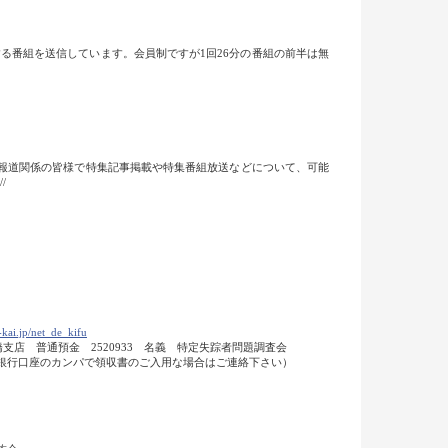
当する番組を送信しています。会員制ですが1回26分の番組の前半は無
報道関係の皆様で特集記事掲載や特集番組放送などについて、可能
//
kai.jp/net_de_kifu
田橋支店 普通預金 2520933 名義 特定失踪者問題調査会
 （銀行口座のカンパで領収書のご入用な場合はご連絡下さい）