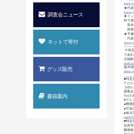
www.y
★代表
www.yo
調査会ニュース
★イン
料で視聴
荒木
村尾
★予備
・代表
ネットで寄付
www.y
―――
※特定
であればメー
北朝鮮
araki.
着岸漂
グッズ販売
drive
_____
■特定
〒112
Tel03-
調査会ホー
書籍案内
YouTub
●クレ
●郵便
●労金
●毎月
readyfo
■特定
住所等
郵便振