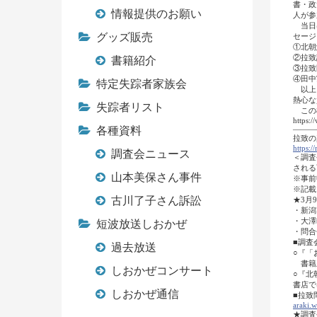
書・政
情報提供のお願い
人が参
当日は
グッズ販売
セージ
①北朝
②拉致
書籍紹介
③拉致
④田中
特定失踪者家族会
以上に
熱心な
失踪者リスト
この模
https:
各種資料
―――
拉致の
https:
調査会ニュース
＜調査
される
山本美保さん事件
※事前
※記載
古川了子さん訴訟
★3月
・新潟
・大澤
短波放送しおかぜ
・問合せ
■調査
過去放送
○『「
書籍版
しおかぜコンサート
○『北
書店で
しおかぜ通信
■拉致
araki.w
★調査