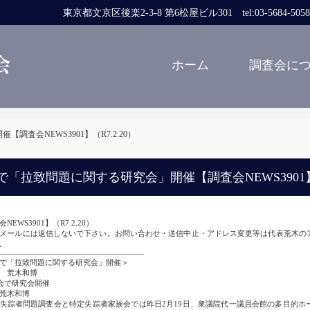
東京都文京区後楽2-3-8 第6松屋ビル301 tel:03-5684-5058 fa
ホーム
調査会に
査会NEWS3901】（R7.2.20）
で「拉致問題に関する研究会」開催【調査会NEWS3901】（
NEWS3901】（R7.2.20）
メールには返信しないで下さい。お問い合わせ・送信中止・アドレス変更等は代表荒木のアドレスk
。
―――――――――――――――――――
で「拉致問題に関する研究会」開催＞
木和博
会で研究会開催
木和博
踪者問題調査会と特定失踪者家族会では昨日2月19日、衆議院代一議員会館の多目的ホ