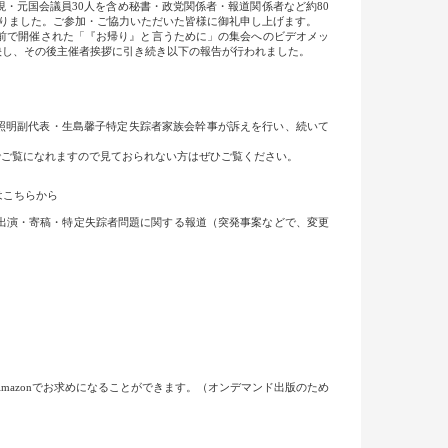
・元国会議員30人を含め秘書・政党関係者・報道関係者など約80
なりました。ご参加・ご協力いただいた皆様に御礼申し上げます。
前で開催された「『お帰り』と言うために」の集会へのビデオメッ
映し、その後主催者挨拶に引き続き以下の報告が行われました。
照明副代表・生島馨子特定失踪者家族会幹事が訴えを行い、続いて
でご覧になれますので見ておられない方はぜひご覧ください。
はこちらから
出演・寄稿・特定失踪者問題に関する報道（突発事案などで、変更
mazonでお求めになることができます。（オンデマンド出版のため