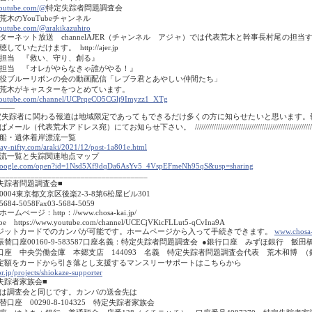
outube.com/@
特定失踪者問題調査会
荒木のYouTubeチャンネル
utube.com/@arakikazuhiro
ターネット放送 channelAJER（チャンネル アジャ）では代表荒木と幹事長村尾の担
していただけます。 http://ajer.jp
担当 『救い、守り、創る』
担当 『オレがやらなきゃ誰がやる！』
役ブルーリボンの会の動画配信「レブラ君とあやしい仲間たち」
荒木がキャスターをつとめています。
outube.com/channel/UCPrqeCO5CGlj9Imyzz1_XTg
――
失踪者に関わる報道は地域限定であってもできるだけ多くの方に知らせたいと思います。
ル（代表荒木アドレス宛）にてお知らせ下さい。 ////////////////////////////////////////////////////////
船・遺体着岸漂流一覧
way-nifty.com/araki/2021/12/post-1a801e.html
流一覧と失踪関連地点マップ
.google.com/open?id=1Nsd5Xf9dqDa6AsYv5_4VspEFmeNh95qS&usp=sharing
____________________________________
失踪者問題調査会■
-0004東京都文京区後楽2-3-8第6松屋ビル301
5684-5058Fax03-5684-5059
ムぺージ：http：//www.chosa-kai.jp/
e https://www.youtube.com/channel/UCECjVKicFLLut5-qCvIna9A
ジットカードでのカンパが可能です。ホームページから入って手続きできます。
www.chosa-
振替口座00160-9-583587口座名義：特定失踪者問題調査会 ●銀行口座 みずほ銀行 飯
口座 中央労働金庫 本郷支店 144093 名義 特定失踪者問題調査会代表 荒木和博
定額をカードから引き落とし支援するマンスリーサポートはこちらから
r.jp/projects/shiokaze-supporter
失踪者家族会■
は調査会と同じです。カンパの送金先は
替口座 00290-8-104325 特定失踪者家族会