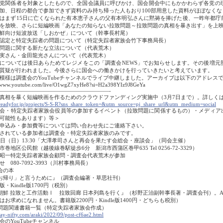
党関係者を対象としたもので、全国会議員に呼びかけ、国会開会中にもかかわらず各党の現
加、日程の都合で参加できず資料のみ持ち帰った人もおり100部用意した資料がほぼなく
まず15日に亡くなられた有本恵子さんの父有本明弘さんに黙祷を捧げた後、一昨年都庁
を放映、さらに短編映画「あなたの知らない拉致問題～拉致問題の真相を暴き出す」を上
鮮向け短波放送「しおかぜ」について（幹事長村尾）
認定と特定失踪者の問題について（特定失踪者家族会竹下事務局長）
問題に関する新たな立法について（代表荒木）
実さん・金田龍光さんについて（代表荒木）
ついては後日あらためてレジメをこの「調査会NEWS」でお知らせします。その後増元
質疑が行われました。今後さらに国会への働きかけを行っていきたいと考えています。
様は調査会のYouTubeチャンネルでライブ中継しました。アーカイブは以下のアドレス
//www.youtube.com/live/O1wgZ7xyHe8?si=H2a398YIz9J8GeYa
――――――――――――――――――――-
真相を暴く短編映画を作るためのクラウドファンディング実施中（3月7日まで）。詳しく
//readyfor.jp/projects/S-S-R?sns_share_token=&utm_source=pj_share_url&utm_medium=social
会・特定失踪者家族会役員等の参加するイベント（拉致問題に関係するもの）・メディア
可能性もあります）等＞
申込み・参加費等については問い合わせ先にご連絡下さい。
されている参加者は調査会・特定失踪者家族のみです。
9日（日）13:30「大澤孝司さんと再会を果たす会総会・座談会」（同会主催）
市巻地区公民館（越後線巻駅徒歩6分 新潟市西蒲区巻甲635 Tel 0256-72-3329）
昭一特定失踪者家族会顧問・調査会代表荒木が参加
 080-7092-3993（川村事務局長）
会の本
お帰り」と言うために』（調査会編著・草思社刊）
・Kindle版1700円（税別）
朝鮮 拉致と工作活動Ⅰ 拉致回廊 日本列島を行く』（杉野正治副幹事長著・調査会刊）。A
はお求めになれません。書籍版2200円・Kindle版1400円・どちらも税別）
問題関連書籍一覧（特定失踪者家族会作成）
ay-nifty.com/araki/2022/09/post-cf6ae2.html
会のYouTubeチャンネル