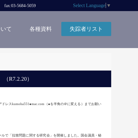
Select Language
▼
x:03-5684-5059
ついて
各種資料
失踪者リスト
R7.2.20）
umoha551●mac.com（●を半角の＠に変える）までお願い
ールで「拉致問題に関する研究会」を開催しました。国会議員・秘