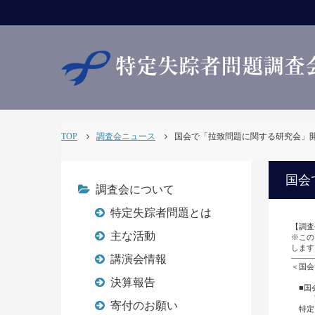
TOP
調査会ニュース
国会で「拉致問題に関する研究会」開催【調
国会
調査会について
特定失踪者問題とは
【調査会
主な活動
※この
します
講演会情報
―――
＜国会
荒
決算報告
■国
荒
寄付のお願い
特定失