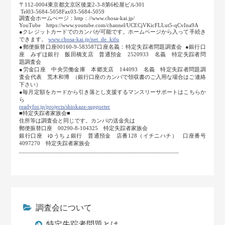
〒112-0004東京都文京区後楽2-3-8第6松屋ビル301
Tel03-5684-5058Fax03-5684-5059
調査会ホームぺージ：http：//www.chosa-kai.jp/
YouTube https://www.youtube.com/channel/UCECjVKicFLLut5-qCvIna9A
●クレジットカードでのカンパが可能です。ホームページから入って手続き
できます。
www.chosa-kai.jp/net_de_kifu
●郵便振替口座00160-9-583587口座名義：特定失踪者問題調査会 ●銀行口
座 みずほ銀行 飯田橋支店 普通預金 2520933 名義 特定失踪者問
題調査会
●労金口座 中央労働金庫 本郷支店 144093 名義 特定失踪者問題調
査会代表 荒木和博 （銀行口座のカンパで領収書のご入用な場合はご連絡
下さい）
●毎月定額をカードから引き落とし支援するマンスリーサポートはこちらか
ら
readyfor.jp/projects/shiokaze-supporter
■特定失踪者家族会■
住所等は調査会と同じです。カンパの送金先は
郵便振替口座 00290-8-104325 特定失踪者家族会
銀行口座 ゆうちょ銀行 普通預金 店番128（イチニハチ） 口座番号
4097270 特定失踪者家族会
_____________________________________________________
調査会について
特定失踪者問題とは