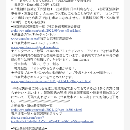
○『「お帰り」と言うために』（調査会編著・草思社刊）
書籍版・Kindle版1700円（税別）
○『北朝鮮 拉致と工作活動Ⅰ 拉致回廊 日本列島を行く』（杉野正治副幹
事長著・調査会刊）。Amazonでお求めになることができます。（オンデマ
ンド出版のため書店ではお求めになれません。書籍版2200円・Kindle版
1400円・どちらも税別）
■拉致問題関連書籍一覧（特定失踪者家族会作成）
araki.way-nifty.com/araki/2022/09/post-cf6ae2.html
★調査会のYouTubeチャンネル
www.youtube.com/@
特定失踪者問題調査会
★代表荒木のYouTubeチャンネル
www.youtube.com/@arakikazuhiro
★インターネット放送 channelAJER（チャンネル アジャ）では代表荒木
と幹事長村尾の担当する番組を送信しています。会員制ですが1回26分の番
組の前半は無料で視聴していただけます。 http://ajer.jp
荒木担当 『救い、守り、創る』
村尾担当 『オレがやらなきゃ誰がやる！』
★予備役ブルーリボンの会の動画配信「レブラ君とあやしい仲間たち」
・代表荒木がキャスターをつとめています。
www.youtube.com/channel/UCPrqeCO5CGlj9Imyzz1_XTg
―――――
※特定失踪者に関わる報道は地域限定であってもできるだけ多くの方に知
らせたいと思います。報道関係の皆様で特集記事掲載や特集番組放送など
について、可能であればメール（代表荒木アドレス宛）にてお知らせ下さ
い。 //////////////////////////////////////////////////////////
北朝鮮船・遺体着岸漂流一覧
araki.way-nifty.com/araki/2021/12/post-1a801e.html
着岸漂流一覧と失踪関連地点マップ
drive.google.com/open?
id=1Nsd5Xf9dqDa6AsYv5_4VspEFmeNh95qS&usp=sharing
_________________________________________
■特定失踪者問題調査会■