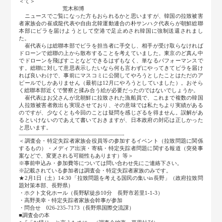
＜て＞
荒木和博
ニュースでご覧になった方もおられるかと思いますが、韓国の拉致被害
者家族会の崔成龍代表や自由北韓運動連合の朴サンハク代表らが朝鮮総聯
本部にビラを届けようとして空港で足止めされ韓国に強制送還されまし
た。
崔代表らは総聯本部でビラを担当者に手交し、相手が受け取らなければ
ドローンで総聯の上から散布することを考えていました。東京のど真ん中
でドローンを飛ばすことなどできるはずもなく、単なるパフォーマンスで
す。総聯に対して意思表示したいなら何も言わずにやってきてビラを届け
れば良いわけで、事前にマスコミに公開してやろうとしたことはただのア
ピールでしかありません（最初は12月にやろうとしていました）。おそら
く総聯本部近くで警察と揉み合う絵が必要だったのではないでしょうか。
崔代表はお父さんが北朝鮮に拉致された漁船員で、これまで複数の韓国
人拉致被害者救出も実現させており、その意味では私たちより実績がある
のですが、少なくとも今回のことは疑問を感じざるを得ません。誤解があ
るといけないのであえて書いておきますが、日本政府の対応は正しかった
と思います。
―――――――――――――――――――-
＜調査会・特定失踪者家族会役員等の参加するイベント（拉致問題に関係
するもの）・メディア出演・寄稿・特定失踪者問題に関する報道（突発事
案などで、変更される可能性もあります）等＞
※事前申込み・参加費等については問い合わせ先にご連絡下さい。
※記載されている参加者は調査会・特定失踪者家族のみです。
★2月1日（土）14:30「拉致問題を考える国民の集いin長野」（政府拉致問
題対策本部、長野県）
・ホクト文化ホール（長野駅徒歩10分 長野市若里1-1-3）
・高野美幸・特定失踪者家族会幹事が参加
・問合せ 026-235-7173（長野県国際交流課）
■調査会の本