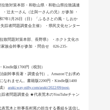
」(政府拉致対策本部・和歌山県・和歌山県拉致議連
） ・辻太一さん（辻與一さんの兄）が参加 ・
★令和7年1月26日（日）「ふるさとの風・しおか
定失踪者問題調査会主催） ・県民文化センター
政府拉致問題対策本部、長野県） ・ホクト文化ホ
族会幹事が参加 ・問合せ 026-235-
dle版1700円（税別）
治副幹事長著・調査会刊）。Amazonでお求め
せん。書籍版2200円・Kindle版1400
作成）
araki.way-nifty.com/araki/2022/09/post-
踪者問題調査会 ★代表荒木のYouTubeチャン
では代表荒木と幹事長村尾の担当する番組を送信し