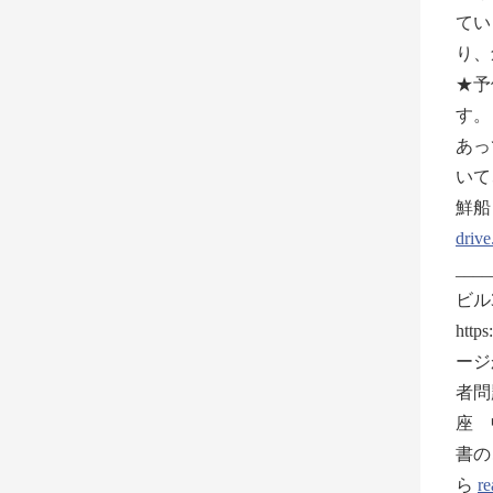
てい
り、
★予
す
あっ
いて、可
鮮船
driv
___
ビル3
htt
ージ
者問
座 
書の
ら
re