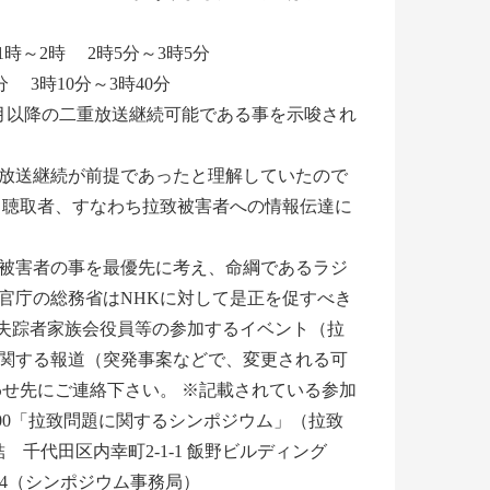
 1時～2時 2時5分～3時5分
分 3時10分～3時40分
月以降の二重放送継続可能である事を示唆され
放送継続が前提であったと理解していたので
、聴取者、すなわち拉致被害者への情報伝達に
被害者の事を最優先に考え、命綱であるラジ
官庁の総務省はNHKに対して是正を促すべき
定失踪者家族会役員等の参加するイベント（拉
関する報道（突発事案などで、変更される可
せ先にご連絡下さい。 ※記載されている参加
00「拉致問題に関するシンポジウム」（拉致
千代田区内幸町2-1-1 飯野ビルディング
864（シンポジウム事務局）