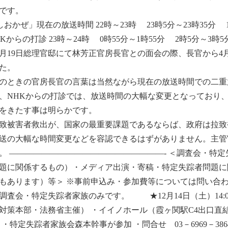
です。
しおかぜ」現在の放送時間 22時～23時 23時5分～23時35分
HKからの打診 23時～24時 0時55分～1時55分 2時5分～3時5
月19日総理官邸にて林芳正官房長官との面会の際、長官から4
た。
ときの官房長官の言葉は当然ながら現在の放送時間での二重
、NHKからの打診では、放送時間の大幅な変更となっており
をきたす事は明らかです。
被害者救出が、国家の最重要課題であるならば、政府は拉致
送の大幅な時間変更などを容認できるはずがありません。主管
。 ―――――――――――――――――――- ＜調査会・特
題に関係するもの）・メディア出演・寄稿・特定失踪者問題に
もあります）等＞ ※事前申込み・参加費等については問い合わ
調査会・特定失踪者家族のみです。 ★12月14日（土）14:
対策本部・法務省主催） ・イイノホール（霞ヶ関駅C4出口直結 
） ・特定失踪者家族会森本幹事が参加 ・問合せ 03－6969－3