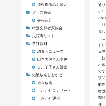
情報提供のお願い
通り
○「
グッズ販売
○N
書籍紹介
11
特定失踪者家族会
まし
失踪者リスト
この
各種資料
すが
支障
調査会ニュース
拉致
山本美保さん事件
オ放
古川了子さん訴訟
です
短波放送しおかぜ
致問
過去放送
能性
しおかぜコンサート
者は
問題
しおかぜ通信
4F