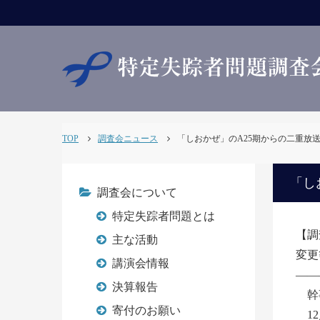
TOP
調査会ニュース
「しおかぜ」のA25期からの二重放送継続
「し
調査会について
特定失踪者問題とは
【調
主な活動
変更
講演会情報
――
決算報告
幹
寄付のお願い
12