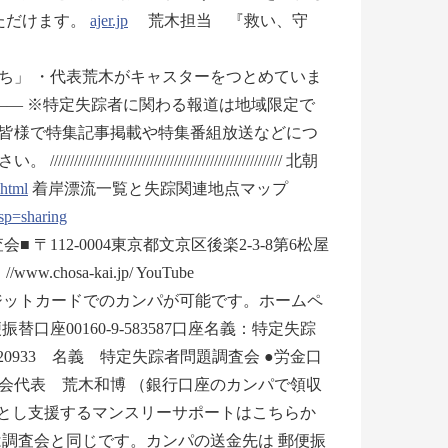
ただけます。
ajer.jp
荒木担当 『救い、守
ち」 ・代表荒木がキャスターをつとめていま
―― ※特定失踪者に関わる報道は地域限定で
皆様で特集記事掲載や特集番組放送などにつ
/////////////////////////////////// 北朝
.html
着岸漂流一覧と失踪関連地点マップ
p=sharing
問題調査会■ 〒112-0004東京都文京区後楽2-3-8第6松屋
ww.chosa-kai.jp/ YouTube
qCvIna9A ●クレジットカードでのカンパが可能です。ホームペ
振替口座00160-9-583587口座名義：特定失踪
0933 名義 特定失踪者問題調査会 ●労金口
査会代表 荒木和博 （銀行口座のカンパで領収
落とし支援するマンスリーサポートはこちらか
は調査会と同じです。カンパの送金先は 郵便振