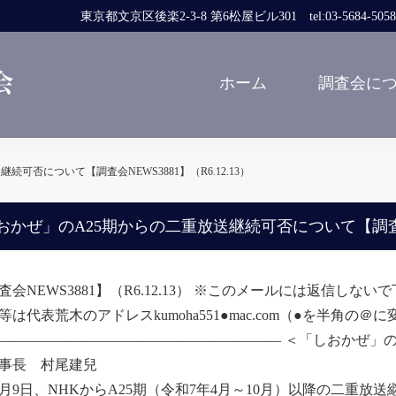
東京都文京区後楽2-3-8 第6松屋ビル301 tel:03-5684-5058 fa
ホーム
調査会に
可否について【調査会NEWS3881】（R6.12.13）
おかぜ」のA25期からの二重放送継続可否について【調査会NEW
査会NEWS3881】（R6.12.13） ※このメールには返信し
等は代表荒木のアドレスkumoha551●mac.com（●を半角の
―――――――――――――――――――― ＜「しおかぜ」の
事長 村尾建兒
月9日、NHKからA25期（令和7年4月～10月）以降の二重