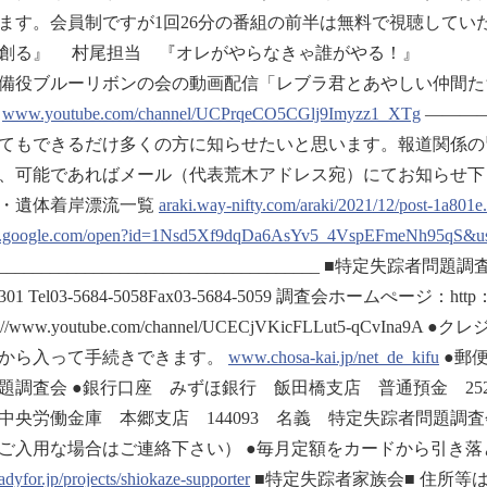
ます。会員制ですが1回26分の番組の前半は無料で視聴してい
創る』 村尾担当 『オレがやらなきゃ誰がやる！』
備役ブルーリボンの会の動画配信「レブラ君とあやしい仲間た
。
www.youtube.com/channel/UCPrqeCO5CGlj9Imyzz1_XTg
―――
てもできるだけ多くの方に知らせたいと思います。報道関係の
能であればメール（代表荒木アドレス宛）にてお知らせ下さい。 ///////////////////////
・遺体着岸漂流一覧
araki.way-nifty.com/araki/2021/12/post-1a801e
e.google.com/open?id=1Nsd5Xf9dqDa6AsYv5_4VspEFmeNh95qS&us
______________________________________ ■特定失踪者
01 Tel03-5684-5058Fax03-5684-5059 調査会ホームぺージ：http：//w
ps://www.youtube.com/channel/UCECjVKicFLLut5-
から入って手続きできます。
www.chosa-kai.jp/net_de_kifu
●郵便
題調査会 ●銀行口座 みずほ銀行 飯田橋支店 普通預金 252
中央労働金庫 本郷支店 144093 名義 特定失踪者問題調
ご入用な場合はご連絡下さい） ●毎月定額をカードから引き
adyfor.jp/projects/shiokaze-supporter
■特定失踪者家族会■ 住所等