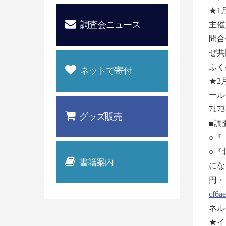
★1
調査会ニュース
主催
問合
ぜ共
ふく
ネットで寄付
★2
ール
71
グッズ販売
■調
○『
○『
書籍案内
にな
円・
cf6ae
ネ
★イ