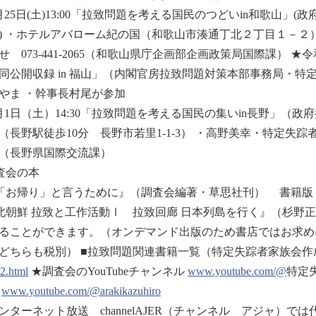
月25日(土)13:00「拉致問題を考える国民のつどいin和歌山
) ・ホテルアバローム紀の国（和歌山市湊通丁北２丁目１－２
せ 073‐441‐2065（和歌山県庁企画部企画政策局国際課） 
同公開収録 in 福山」（内閣官房拉致問題対策本部事務局・特
やま ・幹事長村尾が参加
月1日（土）14:30「拉致問題を考える国民の集いin長野」（
（長野駅徒歩10分 長野市若里1-1-3） ・高野美幸・特定失踪者家
73（長野県国際交流課）
査会の本
「お帰り」と言うために』（調査会編著・草思社刊） 書籍版・Kin
北朝鮮 拉致と工作活動Ⅰ 拉致回廊 日本列島を行く』（杉野正
ることができます。（オンデマンド出版のため書店ではお求めになれま
どちらも税別） ■拉致問題関連書籍一覧（特定失踪者家族会
2.html
★調査会のYouTubeチャンネル
www.youtube.com/@
特定失
ル
www.youtube.com/@arakikazuhiro
ンターネット放送 channelAJER（チャンネル アジャ）