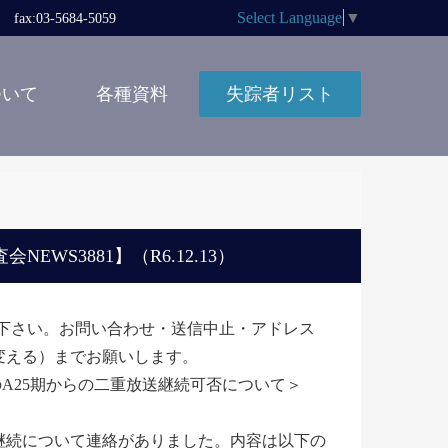
Select Language
▼
x:03-5684-5059
ついて
各種資料
失踪者リスト
S3881】（R6.12.13）
ないで下さい。お問い合わせ・送信中止・アドレス
＠に変える）までお願いします。
A25期からの二重放送継続可否について＞
放送継続について連絡がありました。内容は以下の