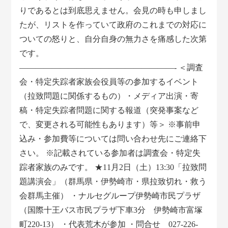
りであるとは到底思えません。会見の時も申しまし
たが、リストを作っていて政府のこれまでの対応に
ついての怒りと、自分自身の無力さを痛感した次第
です。
―――――――――――――――――――- ＜調査
会・特定失踪者家族会役員等の参加するイベント
（拉致問題に関係するもの）・メディア出演・寄
稿・特定失踪者問題に関する報道（突発事案など
で、変更される可能性もあります）等＞ ※事前申
込み・参加費等については問い合わせ先にご連絡下
さい。 ※記載されている参加者は調査会・特定失
踪者家族のみです。 ★11月2日（土）13:30「拉致問
題講演会」（群馬県・伊勢崎市・県拉致切れ・救う
会群馬主催） ・ナルセグループ伊勢崎市民プラザ
（国際十王バス市民プラザ下車3分 伊勢崎市富塚
町220-13） ・代表荒木が参加 ・問合せ 027-226-