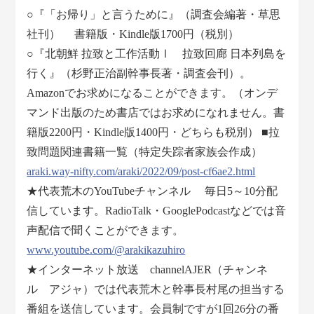
○『「お帰り」と言うために』（調査会編著・草思
社刊） 書籍版・Kindle版1700円（税別）
○『北朝鮮 拉致と工作活動Ⅰ 拉致回廊 日本列島を
行く』（杉野正治副幹事長著・調査会刊）。
Amazonでお求めになることができます。（オンデ
マンド出版のため書店ではお求めになれません。書
籍版2200円・Kindle版1400円・どちらも税別） ■拉
致問題関連書籍一覧（特定失踪者家族会作成）
araki.way-nifty.com/araki/2022/09/post-cf6ae2.html
★代表荒木のYouTubeチャンネル 毎日5～10分配
信しています。RadioTalk・GooglePodcastなどでは音
声配信で聞くことができます。
www.youtube.com/@arakikazuhiro
★インターネット放送 channelAJER（チャンネ
ル アジャ）では代表荒木と幹事長村尾の担当する
番組を送信しています。会員制ですが1回26分の番