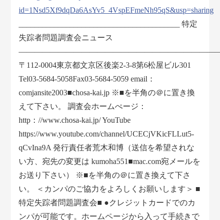
id=1Nsd5Xf9dqDa6AsYv5_4VspEFmeNh95qS&usp=sharing
_________________________________________ 特定
失踪者問題調査会ニュース
―――――――――――――――――――――――――
〒112-0004東京都文京区後楽2-3-8第6松屋ビル301
Tel03-5684-5058Fax03-5684-5059 email：
comjansite2003■chosa-kai.jp ※■を半角の＠に置き換
えて下さい。 調査会ホームぺージ：
http：//www.chosa-kai.jp/ YouTube
https://www.youtube.com/channel/UCECjVKicFLLut5-
qCvIna9A 発行責任者荒木和博（送信を希望されな
い方、宛先の変更は kumoha551■mac.com宛メールを
お送り下さい） ※■を半角の＠に置き換えて下さ
い。 ＜カンパのご協力をよろしくお願いします＞ ■
特定失踪者問題調査会■ ●クレジットカードでのカ
ンパが可能です。ホームページから入って手続きで