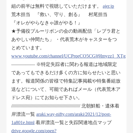
組の前半は無料で視聴していただけます。
ajer.jp
荒木担当 『救い、守り、創る』 村尾担当
『オレがやらなきゃ誰がやる！』
★予備役ブルーリボンの会の動画配信「レブラ君と
あやしい仲間たち」 ・代表荒木がキャスターをつ
とめています。
www.youtube.com/channel/UCPrqeCO5CGlj9Imyzz1_XTg
————— ※特定失踪者に関わる報道は地域限定
であってもできるだけ多くの方に知らせたいと思い
ます。報道関係の皆様で特集記事掲載や特集番組放
送などについて、可能であればメール（代表荒木ア
ドレス宛）にてお知らせ下さい。
////////////////////////////////////////////////////////// 北朝鮮船・遺体着
岸漂流一覧
araki.way-nifty.com/araki/2021/12/post-
1a801e.html
着岸漂流一覧と失踪関連地点マップ
drive.google.com/open?