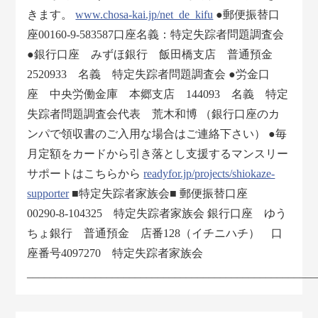
きます。
www.chosa-kai.jp/net_de_kifu
●郵便振替口
座00160-9-583587口座名義：特定失踪者問題調査会
●銀行口座 みずほ銀行 飯田橋支店 普通預金
2520933 名義 特定失踪者問題調査会 ●労金口
座 中央労働金庫 本郷支店 144093 名義 特定
失踪者問題調査会代表 荒木和博 （銀行口座のカ
ンパで領収書のご入用な場合はご連絡下さい） ●毎
月定額をカードから引き落とし支援するマンスリー
サポートはこちらから
readyfor.jp/projects/shiokaze-
supporter
■特定失踪者家族会■ 郵便振替口座
00290-8-104325 特定失踪者家族会 銀行口座 ゆう
ちょ銀行 普通預金 店番128（イチニハチ） 口
座番号4097270 特定失踪者家族会
___________________________________________________