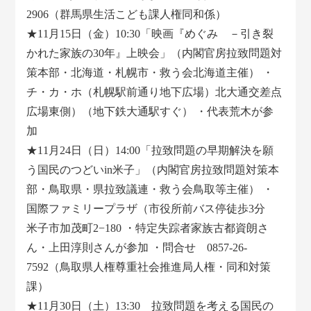
2906（群馬県生活こども課人権同和係）
★11月15日（金）10:30「映画『めぐみ －引き裂
かれた家族の30年』上映会」（内閣官房拉致問題対
策本部・北海道・札幌市・救う会北海道主催） ・
チ・カ・ホ（札幌駅前通り地下広場）北大通交差点
広場東側）（地下鉄大通駅すぐ） ・代表荒木が参
加
★11月24日（日）14:00「拉致問題の早期解決を願
う国民のつどいin米子」（内閣官房拉致問題対策本
部・鳥取県・県拉致議連・救う会鳥取等主催） ・
国際ファミリープラザ（市役所前バス停徒歩3分
米子市加茂町2−180 ・特定失踪者家族古都資朗さ
ん・上田淳則さんが参加 ・問合せ 0857-26-
7592（鳥取県人権尊重社会推進局人権・同和対策
課）
★11月30日（土）13:30 拉致問題を考える国民の