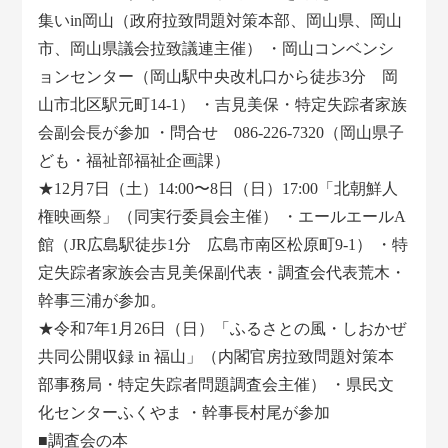
集いin岡山（政府拉致問題対策本部、岡山県、岡山
市、岡山県議会拉致議連主催） ・岡山コンベンシ
ョンセンター（岡山駅中央改札口から徒歩3分 岡
山市北区駅元町14-1） ・吉見美保・特定失踪者家族
会副会長が参加 ・問合せ 086-226-7320（岡山県子
ども・福祉部福祉企画課）
★12月7日（土）14:00〜8日（日）17:00「北朝鮮人
権映画祭」（同実行委員会主催） ・エールエールA
館（JR広島駅徒歩1分 広島市南区松原町9-1） ・特
定失踪者家族会吉見美保副代表・調査会代表荒木・
幹事三浦が参加。
★令和7年1月26日（日）「ふるさとの風・しおかぜ
共同公開収録 in 福山」（内閣官房拉致問題対策本
部事務局・特定失踪者問題調査会主催） ・県民文
化センターふくやま ・幹事長村尾が参加
■調査会の本