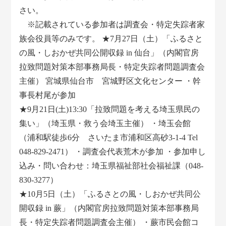
さい。
※記載されている参加者は調査会・特定失踪者家
族会役員等のみです。 ★7月27日（土）「ふるさと
の風・しおかぜ共同公開収録 in 仙台」（内閣官房
拉致問題対策本部事務局長・特定失踪者問題調査会
主催） 宮城県仙台市 宮城野区文化センター ・幹
事長村尾が参加
★9月21日(土)13:30「拉致問題を考える埼玉県民の
集い」（埼玉県・救う会埼玉主催） ・埼玉会館
（浦和駅徒歩6分 さいたま市浦和区高砂3-1-4 Tel
048-829-2471） ・調査会代表荒木が参加 ・参加申し
込み・問い合わせ：埼玉県福祉部社会福祉課（048-
830-3277）
★10月5日（土）「ふるさとの風・しおかぜ共同公
開収録 in 蕨」（内閣官房拉致問題対策本部事務局
長・特定失踪者問題調査会主催） ・蕨市民会館コ