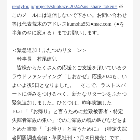
readyfor.jp/projects/shiokaze-2024?sns_share_token=
※
このメールには返信しないで下さい。お問い合わせ
等は代表荒木のアドレスkumoha551●mac.com（●を
半角の＠に変える）までお願いします。
――――――――――――――――――――――
＜緊急追加！ふたつのリターン＞
幹事長 村尾建兒
皆様からたくさんの応援とご支援を頂いているク
ラウドファンディング「しおかぜ」応援2024も、い
よいよ後5日となりました。 そこで、ラストスパ
ートに弾みをつけるべく、新たなリターンをふたつ
緊急追加しました。ひとつは、昨年実施した
10.21「『お帰り』と言うために拉致被害者・特定
失踪者家族の集い」でのご家族の魂の叫びなどをま
とめた書籍『「お帰り」と言うために』（特定失踪
者問題調査会編・草思社刊・7月30日発売）です。