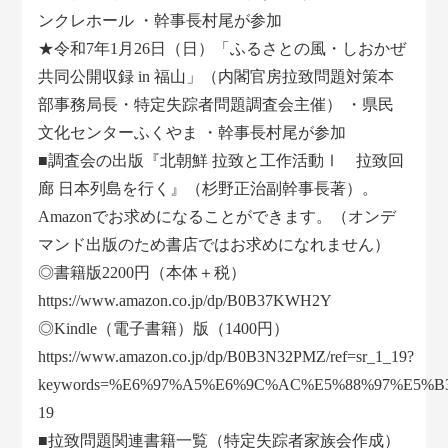
ンクレホール ・幹事長村尾が参加
★令和7年1月26日（日）「ふるさとの風・しおかぜ
共同公開収録 in 福山」（内閣官房拉致問題対策本
部事務局長・特定失踪者問題調査会主催） ・県民
文化センターふくやま ・幹事長村尾が参加
■調査会の出版『北朝鮮 拉致と工作活動Ⅰ 拉致回
廊 日本列島を行く』（杉野正治副幹事長著）。
Amazonでお求めになることができます。（オンデ
マンド出版のため書店ではお求めになれません）
◎書籍版2200円（本体＋税）
https://www.amazon.co.jp/dp/B0B37KWH2Y
◎Kindle（電子書籍）版（1400円）
https://www.amazon.co.jp/dp/B0B3N32PMZ/ref=sr_1_19?
keywords=%E6%97%A5%E6%9C%AC%E5%88%97%E5%B3%B
19
■拉致問題関連書籍一覧（特定失踪者家族会作成）