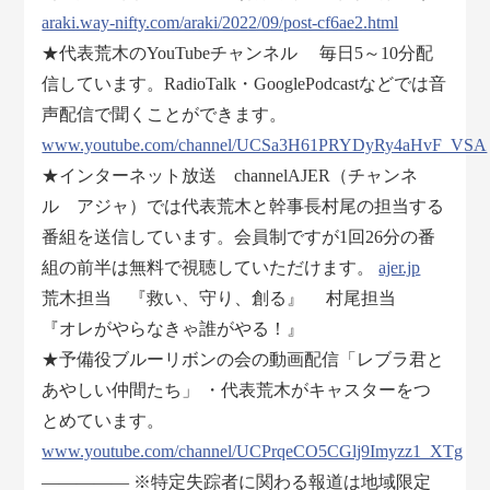
araki.way-nifty.com/araki/2022/09/post-cf6ae2.html
★代表荒木のYouTubeチャンネル 毎日5～10分配
信しています。RadioTalk・GooglePodcastなどでは音
声配信で聞くことができます。
www.youtube.com/channel/UCSa3H61PRYDyRy4aHvF_VSA
★インターネット放送 channelAJER（チャンネ
ル アジャ）では代表荒木と幹事長村尾の担当する
番組を送信しています。会員制ですが1回26分の番
組の前半は無料で視聴していただけます。
ajer.jp
荒木担当 『救い、守り、創る』 村尾担当
『オレがやらなきゃ誰がやる！』
★予備役ブルーリボンの会の動画配信「レブラ君と
あやしい仲間たち」 ・代表荒木がキャスターをつ
とめています。
www.youtube.com/channel/UCPrqeCO5CGlj9Imyzz1_XTg
――――― ※特定失踪者に関わる報道は地域限定