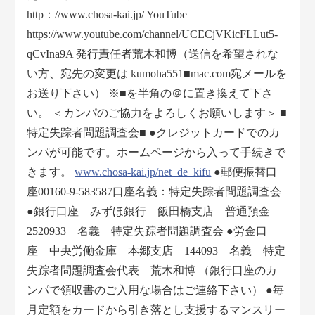
http：//www.chosa-kai.jp/ YouTube
https://www.youtube.com/channel/UCECjVKicFLLut5-
qCvIna9A 発行責任者荒木和博（送信を希望されな
い方、宛先の変更は kumoha551■mac.com宛メールを
お送り下さい） ※■を半角の＠に置き換えて下さ
い。 ＜カンパのご協力をよろしくお願いします＞ ■
特定失踪者問題調査会■ ●クレジットカードでのカ
ンパが可能です。ホームページから入って手続きで
きます。
www.chosa-kai.jp/net_de_kifu
●郵便振替口
座00160-9-583587口座名義：特定失踪者問題調査会
●銀行口座 みずほ銀行 飯田橋支店 普通預金
2520933 名義 特定失踪者問題調査会 ●労金口
座 中央労働金庫 本郷支店 144093 名義 特定
失踪者問題調査会代表 荒木和博 （銀行口座のカ
ンパで領収書のご入用な場合はご連絡下さい） ●毎
月定額をカードから引き落とし支援するマンスリー