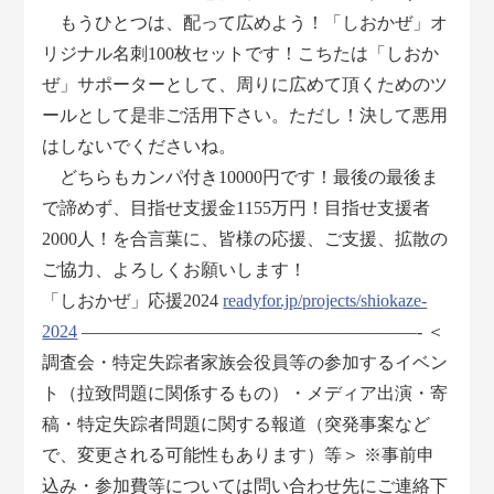
もうひとつは、配って広めよう！「しおかぜ」オ
リジナル名刺100枚セットです！こちたは「しおか
ぜ」サポーターとして、周りに広めて頂くためのツ
ールとして是非ご活用下さい。ただし！決して悪用
はしないでくださいね。
どちらもカンパ付き10000円です！最後の最後ま
で諦めず、目指せ支援金1155万円！目指せ支援者
2000人！を合言葉に、皆様の応援、ご支援、拡散の
ご協力、よろしくお願いします！
「しおかぜ」応援2024
readyfor.jp/projects/shiokaze-
2024
―――――――――――――――――――- ＜
調査会・特定失踪者家族会役員等の参加するイベン
ト（拉致問題に関係するもの）・メディア出演・寄
稿・特定失踪者問題に関する報道（突発事案など
で、変更される可能性もあります）等＞ ※事前申
込み・参加費等については問い合わせ先にご連絡下