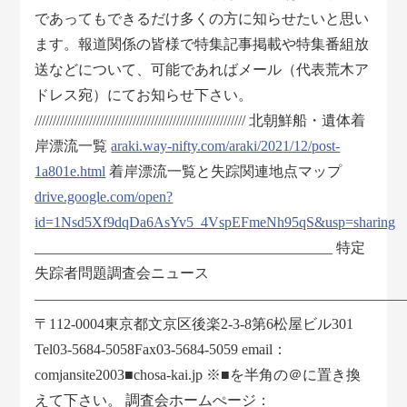
であってもできるだけ多くの方に知らせたいと思い
ます。報道関係の皆様で特集記事掲載や特集番組放
送などについて、可能であればメール（代表荒木ア
ドレス宛）にてお知らせ下さい。
////////////////////////////////////////////////////////// 北朝鮮船・遺体着
岸漂流一覧
araki.way-nifty.com/araki/2021/12/post-
1a801e.html
着岸漂流一覧と失踪関連地点マップ
drive.google.com/open?
id=1Nsd5Xf9dqDa6AsYv5_4VspEFmeNh95qS&usp=sharing
_________________________________________ 特定
失踪者問題調査会ニュース
―――――――――――――――――――――――――
〒112-0004東京都文京区後楽2-3-8第6松屋ビル301
Tel03-5684-5058Fax03-5684-5059 email：
comjansite2003■chosa-kai.jp ※■を半角の＠に置き換
えて下さい。 調査会ホームぺージ：