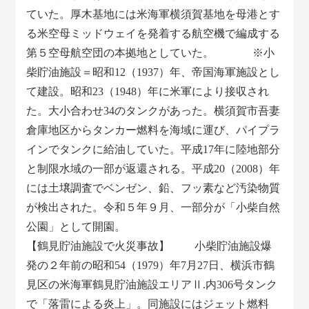
ていた。厚木基地には米海軍横須賀基地を母港とす
る米空母ミッドウェイを発着する航空機で編成する
第５空母航空団の本拠地としていた。 ※小
柴貯油施設＝昭和12（1937）年、帝国海軍施設とし
て建設。昭和23（1948）年に米軍により接収され
た。大小合わせ34のタンクがあった。横須賀市吾妻
倉庫地区からタンカー燃料を海域に運び、パイプラ
インでタンクに給油していた。平成17年に陸地部分
と制限水域の一部が返還される。平成20（2008）年
には土壌調査でベンゼン、鉛、フッ素など汚染物質
が検出された。令和５年９月、一部分が「小柴自然
公園」として開園。
【鶴見貯油施設で火災事故】 小柴貯油施設爆
発の２年前の昭和54（1979）年7月27日、横浜市鶴
見区の米海軍鶴見貯油施設エリアⅡ.内306号タンク
で「落雷による炎上」。同施設にはジェット燃料