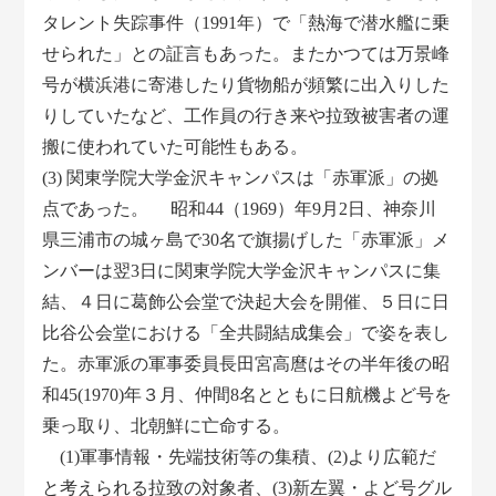
タレント失踪事件（1991年）で「熱海で潜水艦に乗
せられた」との証言もあった。またかつては万景峰
号が横浜港に寄港したり貨物船が頻繁に出入りした
りしていたなど、工作員の行き来や拉致被害者の運
搬に使われていた可能性もある。
(3) 関東学院大学金沢キャンパスは「赤軍派」の拠
点であった。 昭和44（1969）年9月2日、神奈川
県三浦市の城ヶ島で30名で旗揚げした「赤軍派」メ
ンバーは翌3日に関東学院大学金沢キャンパスに集
結、４日に葛飾公会堂で決起大会を開催、５日に日
比谷公会堂における「全共闘結成集会」で姿を表し
た。赤軍派の軍事委員長田宮高麿はその半年後の昭
和45(1970)年３月、仲間8名とともに日航機よど号を
乗っ取り、北朝鮮に亡命する。
(1)軍事情報・先端技術等の集積、(2)より広範だ
と考えられる拉致の対象者、(3)新左翼・よど号グル