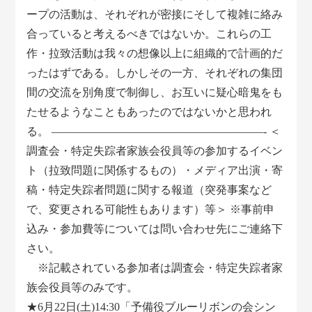
ープの活動は、それぞれが密接にそして複雑に絡み
合っていると考えるべきではないか。これらの工
作・拉致活動は我々の想像以上に組織的で計画的だ
ったはずである。しかしその一方、それぞれの集団
間の交流を別角度で制御し、お互いに疑心暗鬼をも
たせるようなこともあったのではないかと思われ
る。 ―――――――――――――――――――- ＜
調査会・特定失踪者家族会役員等の参加するイベン
ト（拉致問題に関係するもの）・メディア出演・寄
稿・特定失踪者問題に関する報道（突発事案など
で、変更される可能性もあります）等＞ ※事前申
込み・参加費等については問い合わせ先にご連絡下
さい。
※記載されている参加者は調査会・特定失踪者家
族会役員等のみです。
★6月22日(土)14:30「予備役ブルーリボンの会シン