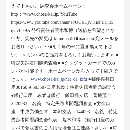
えて下さい。 調査会ホームぺージ：
http：//www.chosa-kai.jp/ YouTube
https://www.youtube.com/channel/UCECjVKicFLLut5-
qCvIna9A 発行責任者荒木和博（送信を希望されな
い方、宛先の変更は kumoha551■mac.com宛メールを
お送り下さい） ※■を半角の＠に置き換えて下さ
い。 ＜カンパのご協力をよろしくお願いします＞ ■
特定失踪者問題調査会■ ●クレジットカードでのカ
ンパが可能です。ホームページから入って手続きで
きます。
www.chosa-kai.jp/net_de_kifu
●郵便振替口
座00160-9-583587口座名義：特定失踪者問題調査会
●銀行口座 みずほ銀行 飯田橋支店 普通預金
2520933 名義 特定失踪者問題調査会 ●労金口
座 中央労働金庫 本郷支店 144093 名義 特定
失踪者問題調査会代表 荒木和博 （銀行口座のカ
ンパで領収書のご入用な場合はご連絡下さい） ●毎