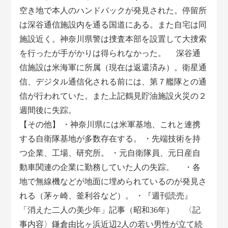
空き地で本人のハンドバックが発見された。停留所
は深谷通信施設内を通る国道にある。また自宅は同
施設近く。神奈川県警は捜査本部を設置して大捜索
を行ったが手がかりは得られなかった。 深谷通
信施設は米海軍に所属（現在は返還済み）。衛星通
信、デジタル通信化される前には、第７艦隊との通
信が行われていた。また上記鶴見貯油施設火災の２
週間後に失踪。
【その他】 ・神奈川県には米軍基地、これと連携
する自衛隊基地が多数存在する。 ・先端技術を持
つ企業、工場、研究所。 ・元自衛隊員、元日産自
動車関連の企業に勤務していた人の失踪。 ・各
地で無線機などが地面に埋められているのが発見さ
れる（茅ヶ崎、釜利谷など）。 ・『週刊読売』
「消えた二人の美少年」記事（昭和36年） 〈記
事内容〉鎌倉由比ヶ浜近辺2人の若い男性が立て続