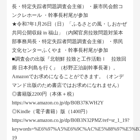
長・特定失踪者問題調査会主催） ・蕨市民会館コ
ンクレホール ・幹事長村尾が参加
★令和7年1月26日（日）「ふるさとの風・しおかぜ
共同公開収録 in 福山」（内閣官房拉致問題対策本
部事務局長・特定失踪者問題調査会主催） ・県民
文化センターふくやま ・幹事長村尾が参加
■調査会の出版『北朝鮮 拉致と工作活動Ⅰ 拉致回
廊 日本列島を行く』（杉野正治副幹事長著）。
Amazonでお求めになることができます。（オンデ
マンド出版のため書店ではお求めになれません）
◎書籍版2200円（本体＋税）
https://www.amazon.co.jp/dp/B0B37KWH2Y
◎Kindle（電子書籍）版（1400円）
https://www.amazon.co.jp/dp/B0B3N32PMZ/ref=sr_1_19?
keywords=%E6%97%A5%E6%9C%AC%E5%88%97%E5%B3%B
19