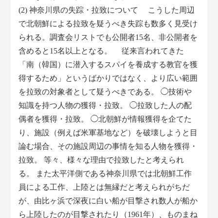
(2) 神奈川県の失踪・拉致について こうした周辺
で北朝鮮による拉致を疑うべき失踪も数多く見受け
られる。調査会リストでも公開者15名、非公開者を
含めると15名以上となる。 従来言われてきた
「南（韓国）に潜入するスパイを養成する教官を獲
得するため」というばかりではなく、より広い範囲
を拉致の対象者として疑うべきである。 ◯技術や
知識を持つ人物の獲得・拉致。 ◯拉致した人の配
偶者を獲得・拉致。 ◯北朝鮮が情報獲得を企てた
り、施設（例えば米軍基地など）を破壊しようと目
論む場合、その施設周辺の事情を知る人物を獲得・
拉致。 等々、様々な理由で拉致したと考えられ
る。 また太平洋側である神奈川県では北朝鮮工作
員による工作、上陸とは無縁だと考えられがちだ
が、由比ヶ浜で深夜に白い船が目撃され数人が船か
ら上陸したのが目撃されたり（1961年）、ものまね