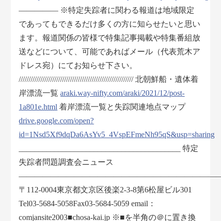
————— ※特定失踪者に関わる報道は地域限定
であってもできるだけ多くの方に知らせたいと思い
ます。報道関係の皆様で特集記事掲載や特集番組放
送などについて、可能であればメール（代表荒木ア
ドレス宛）にてお知らせ下さい。
////////////////////////////////////////////////////////// 北朝鮮船・遺体着
岸漂流一覧
araki.way-nifty.com/araki/2021/12/post-
1a801e.html
着岸漂流一覧と失踪関連地点マップ
drive.google.com/open?
id=1Nsd5Xf9dqDa6AsYv5_4VspEFmeNh95qS&usp=sharing
_________________________________________ 特定
失踪者問題調査会ニュース
―――――――――――――――――――――――――
〒112-0004東京都文京区後楽2-3-8第6松屋ビル301
Tel03-5684-5058Fax03-5684-5059 email：
comjansite2003■chosa-kai.jp ※■を半角の＠に置き換