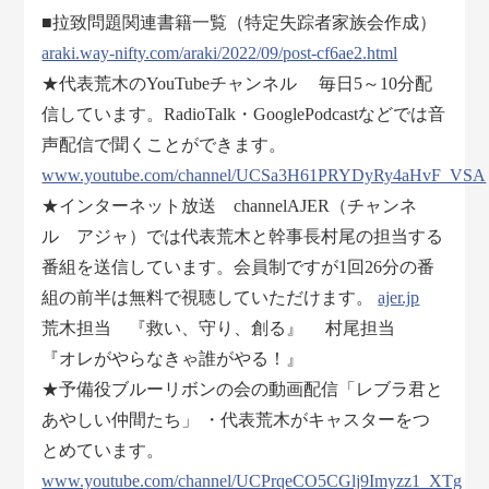
■拉致問題関連書籍一覧（特定失踪者家族会作成）
araki.way-nifty.com/araki/2022/09/post-cf6ae2.html
★代表荒木のYouTubeチャンネル 毎日5～10分配
信しています。RadioTalk・GooglePodcastなどでは音
声配信で聞くことができます。
www.youtube.com/channel/UCSa3H61PRYDyRy4aHvF_VSA
★インターネット放送 channelAJER（チャンネ
ル アジャ）では代表荒木と幹事長村尾の担当する
番組を送信しています。会員制ですが1回26分の番
組の前半は無料で視聴していただけます。
ajer.jp
荒木担当 『救い、守り、創る』 村尾担当
『オレがやらなきゃ誰がやる！』
★予備役ブルーリボンの会の動画配信「レブラ君と
あやしい仲間たち」 ・代表荒木がキャスターをつ
とめています。
www.youtube.com/channel/UCPrqeCO5CGlj9Imyzz1_XTg