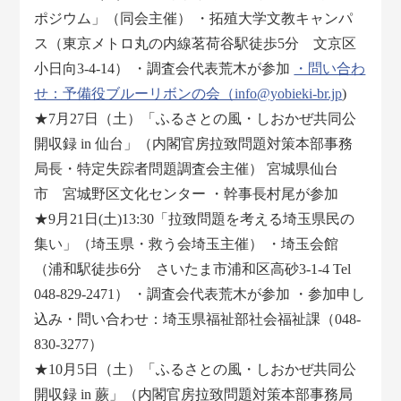
ポジウム」（同会主催） ・拓殖大学文教キャンパ
ス（東京メトロ丸の内線茗荷谷駅徒歩5分 文京区
小日向3-4-14） ・調査会代表荒木が参加
・問い合わ
せ：予備役ブルーリボンの会（info@yobieki-br.jp
)
★7月27日（土）「ふるさとの風・しおかぜ共同公
開収録 in 仙台」（内閣官房拉致問題対策本部事務
局長・特定失踪者問題調査会主催） 宮城県仙台
市 宮城野区文化センター ・幹事長村尾が参加
★9月21日(土)13:30「拉致問題を考える埼玉県民の
集い」（埼玉県・救う会埼玉主催） ・埼玉会館
（浦和駅徒歩6分 さいたま市浦和区高砂3-1-4 Tel
048-829-2471） ・調査会代表荒木が参加 ・参加申し
込み・問い合わせ：埼玉県福祉部社会福祉課（048-
830-3277）
★10月5日（土）「ふるさとの風・しおかぜ共同公
開収録 in 蕨」（内閣官房拉致問題対策本部事務局