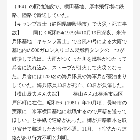
（JP4）の貯油施設で、横田基地、厚木飛行場に鉄
路、陸路で輸送していた。
【キャンプ富士（静岡県御殿場市）で火災・死亡事
故】 同じく昭和54(1979)年10月19日深夜、米海
兵隊基地「キャンプ富士」で台風20号による大雨で
基地内の500ガロン入りゴム製燃料タンクの一つが
破損して流出。大雨がつくった川を燃料がつたって
兵舎に流れ込み、ストーブが引火して火災となっ
た。兵舎には1200名の海兵隊員や海軍兵が寝泊まり
していた。海兵隊員13名が死亡、68名が負傷した。
【横山辰夫さん失踪】 横山さんは横浜市西区
戸部町に在住。昭和56（1981）年10月頃、長崎市の
実家に「米軍横田基地に就職するので戸籍を送って
ほしい」と手紙で連絡があった。姉が戸籍謄本を取
り寄せて郵送したが音信不通。11月、下宿先から連
絡があり行方不明と判明。