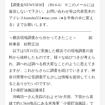
【調査会NEWS3830】（R6.6.4） ※このメールには
返信しないで下さい。お問い合わせ等は代表荒木の
アドレスkumoha551●mac.com（●を半角の＠に変え
る）までお願いします。
――――――――――――――――――――――
＜横浜現地調査から分かってきたこと＞ 副
幹事長 杉野正治
以下は5月31日に実施した横浜での現地調査の資
料から抜粋したものです。様々な結びつきが考えら
れ、調べれば調べる程大変なことのように思えてき
ますが、これからさらに調査を続けていきます。神
奈川県警や公安調査庁も少しは情報を提供してくれ
るとありがたいのですが。
【小柴貯油施設爆発】
河嶋功一さん失踪のおよそ5か月前、下宿から直
線で約1.5km地点にある米海軍「小柴貯油施設」で