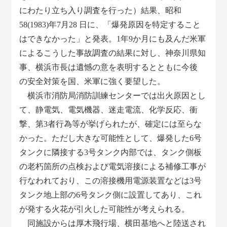
にわたり立ち入り調査を行った）結果、昭和
58(1983)年7月28 日に、「爆発原因を特定すること
はできなかった」と発表。1年9か月にも及んだ米軍
によるこうした事故調査の結果に対し、神奈川県知
事、横浜市長は遺憾の意を表明するとともに今後
の安全対策を国、米軍に強く要望した。
横浜市消防局消防訓練センターでは出火原因とし
て、静電気、電気機器、迷走電流、化学反応、衝
撃、第3者行為等が挙げられたが、確定には至らな
かった。ただし大きな可能性として、爆発した6号
タンクに隣接する3号タンク内部では、タンク側板
の老朽箇所の点検および電気溶接による補修工事が
行なわれており、この溶接機用電源装置などは3号
タンク地上部の6号タンク側に設置してあり、これ
が発する火花が引火した可能性が考えられる。
同施設からは厚木飛行場、横田基地へと陸送され