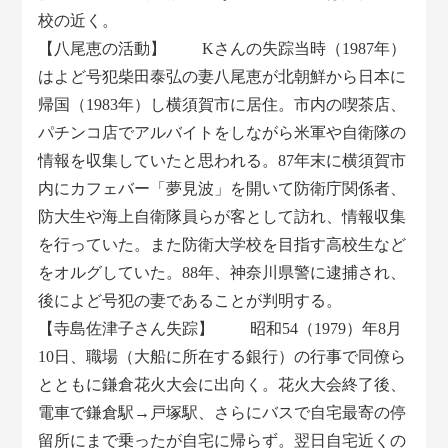
校の近く。
【八尾恵の活動】 Kさんの失踪当時（1987年）
はよど号犯柴田泰弘の妻八尾恵が北朝鮮から日本に
帰国（1983年）し横須賀市に居住。市内の喫茶店、
パチンコ店でアルバイトをしながら米軍や自衛隊の
情報を収集していたと思われる。87年末に横須賀市
内にカフェバー「夢見波」を開いて防衛庁関係者、
防大生や海上自衛隊員らが客として訪れ、情報収集
を行っていた。また防衛大学校を目指す高校生など
をオルグしていた。88年、神奈川県警に逮捕され、
後によど号犯の妻であることが判明する。
【寺島佐津子さん失踪】 昭和54（1979）年8月
10日、職場（大船に所在する銀行）の行事で同僚ら
とともに鎌倉花火大会に出向く。花火大会終了後、
電車で鎌倉駅→戸塚駅、さらにバスで自宅最寄の停
留所にまで乗ったが自宅に帰らず。翌日自宅近くの