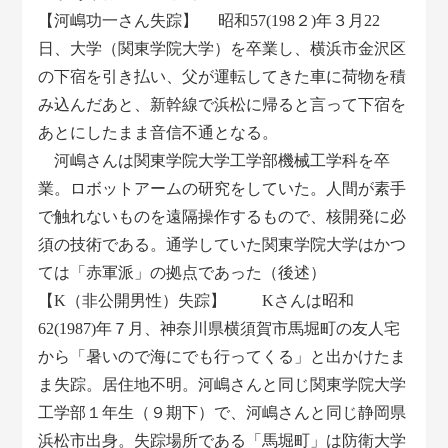
【河嶋功一さん失踪】 昭和57(198２)年３月22
日、大学（関東学院大学）を卒業し、横浜市金沢区
の下宿を引き払い、父が運転してきた車に荷物を積
み込んだあと、新幹線で浜松に帰ると言って下宿を
あとにしたまま音信不通となる。
河嶋さんは関東学院大学工学部機械工学科を卒
業。ロボットアームの研究をしていた。人間が素手
で触れないものを遠隔操作するもので、核開発に必
須の技術である。通学していた関東学院大学はかつ
ては「赤軍派」の拠点であった（後述）
【K（非公開男性）失踪】 Kさんは昭和
62(1987)年７月、神奈川県横須賀市馬堀町の友人宅
から「暑いので海にでも行ってくる」と出かけたま
ま失踪。居住地不明。河嶋さんと同じ関東学院大学
工学部１年生（９期下）で、河嶋さんと同じ静岡県
浜松市出身。失踪場所である「馬堀町」は防衛大学