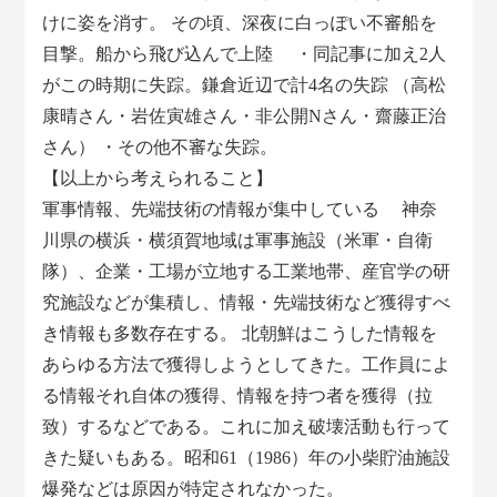
けに姿を消す。 その頃、深夜に白っぽい不審船を
目撃。船から飛び込んで上陸 ・同記事に加え2人
がこの時期に失踪。鎌倉近辺で計4名の失踪 （高松
康晴さん・岩佐寅雄さん・非公開Nさん・齋藤正治
さん） ・その他不審な失踪。
【以上から考えられること】
軍事情報、先端技術の情報が集中している 神奈
川県の横浜・横須賀地域は軍事施設（米軍・自衛
隊）、企業・工場が立地する工業地帯、産官学の研
究施設などが集積し、情報・先端技術など獲得すべ
き情報も多数存在する。 北朝鮮はこうした情報を
あらゆる方法で獲得しようとしてきた。工作員によ
る情報それ自体の獲得、情報を持つ者を獲得（拉
致）するなどである。これに加え破壊活動も行って
きた疑いもある。昭和61（1986）年の小柴貯油施設
爆発などは原因が特定されなかった。