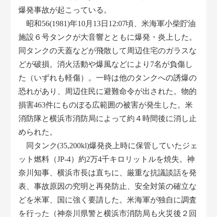
爆発事故が起こっている。
昭和56(1981)年10月13日12:07頃、米海軍小柴貯油
施設６号タンクが大音響とともに爆発・炎上した。
同タンクの天蓋などが飛散して周辺住宅のガラスな
どが破損。消火活動や爆風などにより7名が負傷し
た（いずれも軽傷）。一時は他のタンクへの誘爆の
恐れがあり、周辺住民に避難命令が出された。物的
損害463件にものぼる広範囲の被害が発生した。米
消防隊と横浜市消防局によって約４時間後に消し止
められた。
同タンク(35,200kl)爆発炎上時に保管していたジェ
ット燃料（JP-4）約2万4千キロリットルを焼失。神
奈川知事、横浜市長は直ちに、厳重な抗議談話を発
表、事故原因の究明と再発防止、安全対策の確立な
どを米軍、国に強く要請した。米海軍が独自に調査
を行った（神奈川県警と横浜市消防局も火災後２回