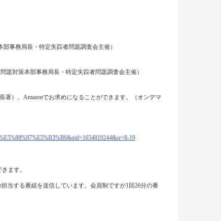
策本部事務局長・特定失踪者問題調査会主催）
拉致問題対策本部事務局長・特定失踪者問題調査会主催）
長著）。Amazonでお求めになることができます。（オンデマ
%AC%E5%88%97%E5%B3%B6&qid=1654819244&sr=8-19
ができます。
尾の担当する番組を送信しています。会員制ですが1回26分の番