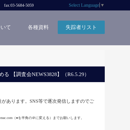
Select Language
▼
x:03-5684-5059
ついて
各種資料
失踪者リスト
調査会NEWS3828】（R6.5.29）
性があります。SNS等で逐次発信しますのでご
mac.com（●を半角の＠に変える）までお願いします。