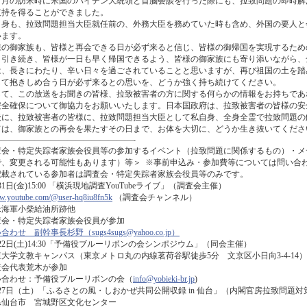
４月の訪米時に米国のバイデン大統領と首脳会談を行った際にも、拉致問題の即時解
支持を得ることができました。
身も、拉致問題担当大臣就任前の、外務大臣を務めていた時も含め、外国の要人と
います。
の御家族も、皆様と再会できる日が必ず来ると信じ、皆様の御帰国を実現するため
、引き続き、皆様が一日も早く帰国できるよう、皆様の御家族にも寄り添いながら、
は、長きにわたり、辛い日々を過ごされていることと思いますが、再び祖国の土を踏
して抱きしめ合う日が必ず来るとの思いを、どうか強く持ち続けてください。
て、この放送をお聞きの皆様、拉致被害者の方に関する何らかの情報をお持ちであ
安全確保について御協力をお願いいたします。日本国政府は、拉致被害者の皆様の安
に、拉致被害者の皆様に、拉致問題担当大臣として私自身、全身全霊で拉致問題の
ては、御家族との再会を果たすその日まで、お体を大切に、どうか生き抜いてくださ
―――――――――――――――――-
査会・特定失踪者家族会役員等の参加するイベント（拉致問題に関係するもの）・メ
で、変更される可能性もあります）等＞ ※事前申込み・参加費等については問い合
載されている参加者は調査会・特定失踪者家族会役員等のみです。
31日(金)15:00 「横浜現地調査YouTubeライブ」（調査会主催）
.youtube.com/@user-hq8iu8fn5k
（調査会チャンネル）
米海軍小柴給油所跡他
査会・特定失踪者家族会役員が参加
わせ 副幹事長杉野（sugs4sugs@yahoo.co.jp）
22日(土)14:30「予備役ブルーリボンの会シンポジウム」（同会主催）
大学文教キャンパス（東京メトロ丸の内線茗荷谷駅徒歩5分 文京区小日向3-4-14）
査会代表荒木が参加
い合わせ：予備役ブルーリボンの会（
info@yobieki-br.jp
)
27日（土）「ふるさとの風・しおかぜ共同公開収録 in 仙台」（内閣官房拉致問
県仙台市 宮城野区文化センター