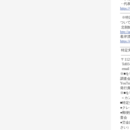
・代
https
――
※特
ついて、可
北朝
http://
着岸
https
_____
特定
――
〒11
Tel03
email：
※■
調査会
YouT
発行責
※■
＜カ
■特
●ク
●郵便
査会
●労
さい