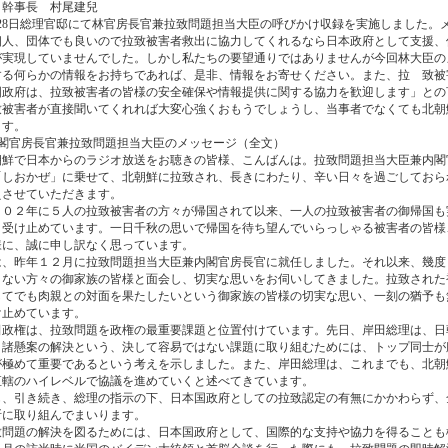
長 村尾建兒
28日総理官邸にて林官房長官兼拉致問題担当大臣の呼びかけ収録を実施しました。
個人、団体でも良いので拉致被害者救出に協力してくれるなら日本政府として支援、
が実現していませんでした。しかし私たちの要望通りではありませんが今回林大臣の
する何らかの情報をお持ちであれば、是非、情報をお寄せください。また、拉 致被
国政府は、拉致被害者の皆様の安全確保や情報提供に関する協力を歓迎します」との
被害者が直接聞いてくれれば大変心強くおもうでしょうし、当事者でなくても北朝
ます。
内閣官房長官兼拉致問題担当大臣のメッセージ（全文）
鮮で日本からのラジオ放送をお聴きの皆様、こんばんは。拉致問題担当大臣兼内閣
「しおかぜ」に乗せて、北朝鮮に拉致され、長きにわたり、辛い日々を過ごしておら
えさせていただきます。
０２年に５人の拉致被害者の方々が帰国されて以来、一人の拉致被害者の御帰国も
く受け止めています。一日千秋の思いで帰国を待ち望んでいらっしゃる被害者の皆様
様に、誠に申し訳なく思っています。
、昨年１２月に拉致問題担当大臣兼内閣官房長官に就任しました。それ以来、幾度
きない方々の御家族の皆様と面会し、切実な思いをお伺いしてきました。拉致された
してでも肉親との対面を果たしたいという御家族の皆様の切実な思い、一刻の猶予も
け止めています。
政権は、拉致問題を政権の最重要課題と位置付けています。先日、岸田総理は、日
、諸懸案の解決という、決して容易ではない課題に取り組むためには、トップ同士が
が極めて重要であるという考えを示しました。また、岸田総理は、これまでも、北朝
直轄のハイレベルで協議を進めていくと述べてきています。
、引き続き、総理の指示の下、日本国政府としての拉致認定の有無にかかわらず、
断に取り組んでまいります。
問題の解決を図るためには、日本国政府として、国際的な支持や協力を得ることも