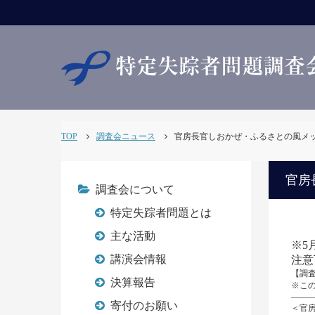
TOP
調査会ニュース
官房長官しおかぜ・ふるさとの風メッセー
官房
調査会について
特定失踪者問題とは
主な活動
※5
講演会情報
注意
【調査会
決算報告
※この
――
寄付のお願い
＜官