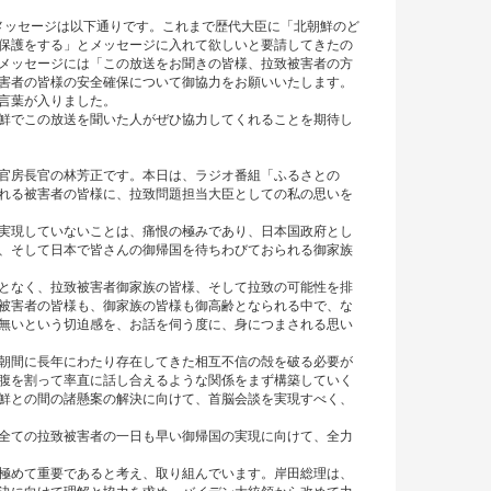
メッセージは以下通りです。これまで歴代大臣に「北朝鮮のど
保護をする」とメッセージに入れて欲しいと要請してきたの
メッセージには「この放送をお聞きの皆様、拉致被害者の方
害者の皆様の安全確保について御協力をお願いいたします。
言葉が入りました。
鮮でこの放送を聞いた人がぜひ協力してくれることを期待し
官房長官の林芳正です。本日は、ラジオ番組「ふるさとの
れる被害者の皆様に、拉致問題担当大臣としての私の思いを
実現していないことは、痛恨の極みであり、日本国政府とし
、そして日本で皆さんの御帰国を待ちわびておられる御家族
となく、拉致被害者御家族の皆様、そして拉致の可能性を排
被害者の皆様も、御家族の皆様も御高齢となられる中で、な
無いという切迫感を、お話を伺う度に、身につまされる思い
朝間に長年にわたり存在してきた相互不信の殻を破る必要が
腹を割って率直に話し合えるような関係をまず構築していく
鮮との間の諸懸案の解決に向けて、首脳会談を実現すべく、
全ての拉致被害者の一日も早い御帰国の実現に向けて、全力
極めて重要であると考え、取り組んでいます。岸田総理は、