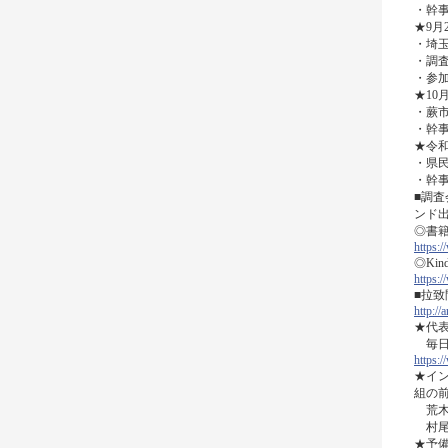
・幹
★9月
・埼玉
・調
・参加
★10
・蕨
・幹
★令和
・県
・幹
■調査
ンド
◎書籍
https
◎Ki
https
■拉
http://
★代表
毎日5
https
★イン
組の
荒木
村尾
★予