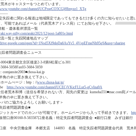
表荒木がキャスターをつとめています。
://www.youtube.com/channel/UCPrqeCO5CGlj9Imyzz1_XTg
―――
定失踪者に関わる報道は地域限定であってもできるだけ多くの方に知らせたいと思
能であればメール（代表荒木アドレス宛）にてお知らせ下さい。 ////////////////////////////////////////
鮮船・遺体着岸漂流一覧
araki.way-nifty.com/araki/2021/12/post-1a801e.html
漂流一覧と失踪関連地点マップ
://drive.google.com/open?id=1Nsd5Xf9dqDa6AsYv5_4VspEFmeNh95qS&usp=sharing
____________________________________
失踪者問題調査会ニュース
――――――――――――――――――――――――――
2-0004東京都文京区後楽2-3-8第6松屋ビル301
-5684-5058Fax03-5684-5059
comjansite2003■chosa-kai.jp
を半角の＠に置き換えて下さい。
ホームぺージ：http：//
www.chosa-kai.jp/
ube
https://www.youtube.com/channel/UCECjVKicFLLut5-qCvIna9A
任者荒木和博（送信を希望されない方、宛先の変更は kumoha551■mac.com宛メ
を半角の＠に置き換えて下さい。
ンパのご協力をよろしくお願いします＞
定失踪者問題調査会■
レジットカードでのカンパが可能です。ホームページから入って手続きできます。
htt
振替口座00160-9-583587口座名義：特定失踪者問題調査会 ●銀行口座 みずほ銀
金口座 中央労働金庫 本郷支店 144093 名義 特定失踪者問題調査会代表 荒
）