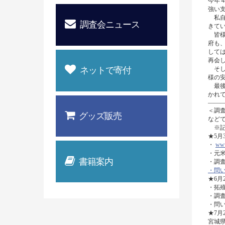
今年
強い
私自
調査会ニュース
きて
皆様
府も
して
再会
ネットで寄付
そし
様の
最後
かれ
――
＜調
グッズ販売
など
※記
★5月
・
www
・元
書籍案内
・調
・問い合
★6月
・拓殖
・調
・問
★7月
宮城