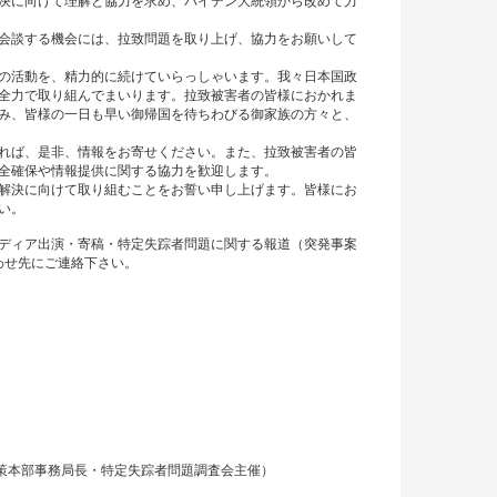
決に向けて理解と協力を求め、バイデン大統領から改めて力
会談する機会には、拉致問題を取り上げ、協力をお願いして
の活動を、精力的に続けていらっしゃいます。我々日本国政
全力で取り組んでまいります。拉致被害者の皆様におかれま
み、皆様の一日も早い御帰国を待ちわびる御家族の方々と、
れば、是非、情報をお寄せください。また、拉致被害者の皆
全確保や情報提供に関する協力を歓迎します。
解決に向けて取り組むことをお誓い申し上げます。皆様にお
い。
ディア出演・寄稿・特定失踪者問題に関する報道（突発事案
わせ先にご連絡下さい。
題対策本部事務局長・特定失踪者問題調査会主催）