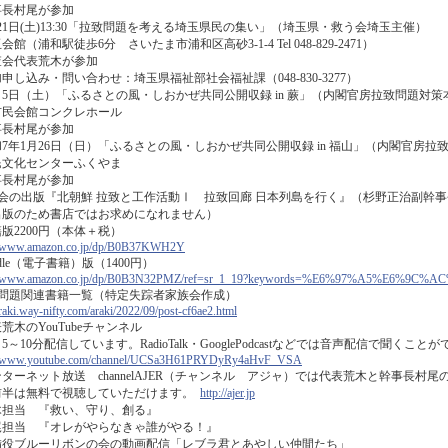
事長村尾が参加
21日(土)13:30「拉致問題を考える埼玉県民の集い」（埼玉県・救う会埼玉主催）
会館（浦和駅徒歩6分 さいたま市浦和区高砂3-1-4 Tel 048-829-2471）
査会代表荒木が参加
申し込み・問い合わせ：埼玉県福祉部社会福祉課（048-830-3277）
月5日（土）「ふるさとの風・しおかぜ共同公開収録 in 蕨」（内閣官房拉致問題対
市民会館コンクレホール
事長村尾が参加
7年1月26日（日）「ふるさとの風・しおかぜ共同公開収録 in 福山」（内閣官房
民文化センターふくやま
事長村尾が参加
会の出版『北朝鮮 拉致と工作活動Ⅰ 拉致回廊 日本列島を行く』（杉野正治副幹事
出版のため書店ではお求めになれません）
版2200円（本体＋税）
://www.amazon.co.jp/dp/B0B37KWH2Y
ndle（電子書籍）版（1400円）
://www.amazon.co.jp/dp/B0B3N32PMZ/ref=sr_1_19?keywords=%E6%97%A5%E6%9C
致問題関連書籍一覧（特定失踪者家族会作成）
araki.way-nifty.com/araki/2022/09/post-cf6ae2.html
荒木のYouTubeチャンネル
～10分配信しています。RadioTalk・GooglePodcastなどでは音声配信で聞くこと
://www.youtube.com/channel/UCSa3H61PRYDyRy4aHvF_VSA
ターネット放送 channelAJER（チャンネル アジャ）では代表荒木と幹事長村
前半は無料で視聴していただけます。
http://ajer.jp
担当 『救い、守り、創る』
担当 『オレがやらなきゃ誰がやる！』
備役ブルーリボンの会の動画配信「レブラ君とあやしい仲間たち」