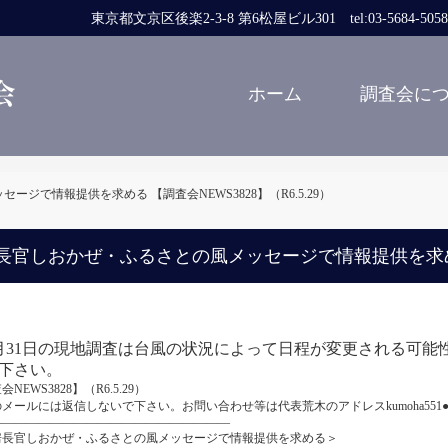
東京都文京区後楽2-3-8 第6松屋ビル301 tel:03-5684-5058 fa
ホーム
調査会に
ジで情報提供を求める 【調査会NEWS3828】（R6.5.29）
長官しおかぜ・ふるさとの風メッセージで情報提供を求める 【
月31日の現地調査は台風の状況によって日程が変更される可能
下さい。
NEWS3828】（R6.5.29）
メールには返信しないで下さい。お問い合わせ等は代表荒木のアドレスkumoha551●
――――――――――――――――――――
房長官しおかぜ・ふるさとの風メッセージで情報提供を求める＞