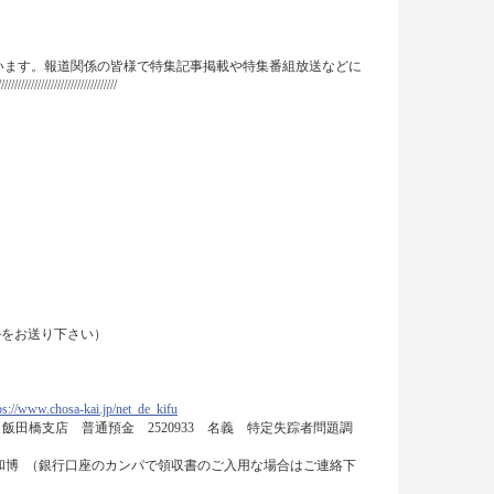
います。報道関係の皆様で特集記事掲載や特集番組放送などに
//////////////////
ールをお送り下さい）
ps://www.chosa-kai.jp/net_de_kifu
行 飯田橋支店 普通預金 2520933 名義 特定失踪者問題調
木和博 （銀行口座のカンパで領収書のご入用な場合はご連絡下