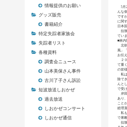
幹事
情報提供のお願い
5月
んな
グッズ販売
です
に関
書籍紹介
日本
拉致
特定失踪者家族会
てい
■林
失踪者リスト
北朝
風」
各種資料
お伝
２０
調査会ニュース
て重
の皆
山本美保さん事件
私は
除で
古川了子さん訴訟
んと
で受
短波放送しおかぜ
岸田
あり
過去放送
こと
しおかぜコンサート
総理
私も
しおかぜ通信
で果
拉致