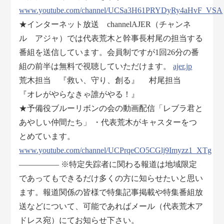
www.youtube.com/channel/UCSa3H61PRYDyRy4aHvF_VSA
★インターネット放送 channelAJER（チャンネ
ル アジャ）では代表荒木と幹事長村尾の担当する
番組を送信しています。会員制ですが1回26分の番
組の前半は無料で視聴していただけます。
ajer.jp
荒木担当 『救い、守り、創る』 村尾担当
『オレがやらなきゃ誰がやる！』
★予備役ブルーリボンの会の動画配信「レブラ君と
あやしい仲間たち」 ・代表荒木がキャスターをつ
とめています。
www.youtube.com/channel/UCPrqeCO5CGlj9Imyzz1_XTg
――――― ※特定失踪者に関わる報道は地域限定
であってもできるだけ多くの方に知らせたいと思い
ます。報道関係の皆様で特集記事掲載や特集番組放
送などについて、可能であればメール（代表荒木ア
ドレス宛）にてお知らせ下さい。