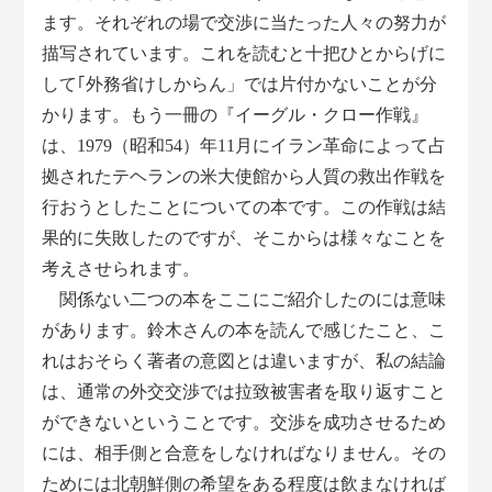
ます。それぞれの場で交渉に当たった人々の努力が
描写されています。これを読むと十把ひとからげに
して｢外務省けしからん」では片付かないことが分
かります。もう一冊の『イーグル・クロー作戦』
は、1979（昭和54）年11月にイラン革命によって占
拠されたテヘランの米大使館から人質の救出作戦を
行おうとしたことについての本です。この作戦は結
果的に失敗したのですが、そこからは様々なことを
考えさせられます。
関係ない二つの本をここにご紹介したのには意味
があります。鈴木さんの本を読んで感じたこと、こ
れはおそらく著者の意図とは違いますが、私の結論
は、通常の外交交渉では拉致被害者を取り返すこと
ができないということです。交渉を成功させるため
には、相手側と合意をしなければなりません。その
ためには北朝鮮側の希望をある程度は飲まなければ