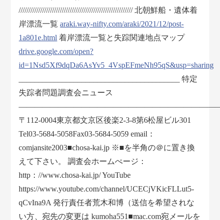
////////////////////////////////////////////////////////// 北朝鮮船・遺体着
岸漂流一覧
araki.way-nifty.com/araki/2021/12/post-
1a801e.html
着岸漂流一覧と失踪関連地点マップ
drive.google.com/open?
id=1Nsd5Xf9dqDa6AsYv5_4VspEFmeNh95qS&usp=sharing
_________________________________________ 特定
失踪者問題調査会ニュース
―――――――――――――――――――――――――
〒112-0004東京都文京区後楽2-3-8第6松屋ビル301
Tel03-5684-5058Fax03-5684-5059 email：
comjansite2003■chosa-kai.jp ※■を半角の＠に置き換
えて下さい。 調査会ホームぺージ：
http：//www.chosa-kai.jp/ YouTube
https://www.youtube.com/channel/UCECjVKicFLLut5-
qCvIna9A 発行責任者荒木和博（送信を希望されな
い方、宛先の変更は kumoha551■mac.com宛メールを