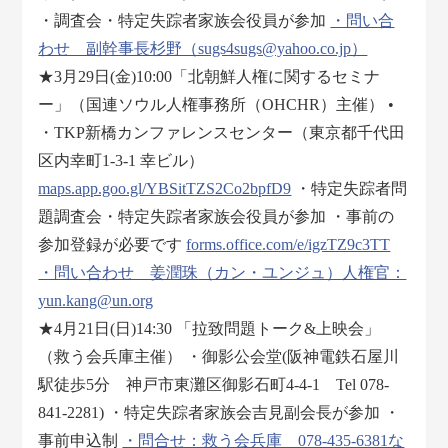
・調査会・特定失踪者家族会役員が参加
・問い合
わせ 副幹事長杉野（sugs4sugs@yahoo.co.jp）
★3月29日(金)10:00「北朝鮮人権に関するセミナ
ー」（国連ソウル人権事務所（OHCHR）主催） •
・TKP新橋カンファレンスセンター（東京都千代田
区内幸町1-3-1 幸ビル）
maps.app.goo.gl/YBSitTZS2Co2bpfD9
・特定失踪者問
題調査会・特定失踪者家族会役員が参加 ・事前の
参加登録が必要です
forms.office.com/e/igzTZ9c3TT
・問い合わせ 姜潤珠（カン・ユンジュ）人権官：
yun.kang@un.org
★4月21日(日)14:30 「拉致問題トーク&上映会」
（救う会兵庫主催） ・御影公会堂(阪神電鉄石屋川
駅徒歩5分 神戸市東灘区御影石町4-4-1 Tel 078-
841-2281) ・特定失踪者家族会吉見副会長が参加 ・
事前申込制
・問合せ：救う会兵庫 078-435-6381な