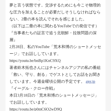
夢と言う状態です。交渉するためにも今こそ物理的
な圧力を加えることが必要だしそうしなければなら
ない、2冊の本を読んでそれを感じました。
（以下は二冊の本に関わるYouTubeでの発信です）
『当事者たちの証言で追う北朝鮮・拉致問題の深
層』
2月28日、私のYouTube「荒木和博のショートメッセ
ージ」でお話ししています。
https://youtu.be/bnBp1KnC9XQ
著者鈴木拓也さんにはチャンネルアジアの私の番組
「救い、守り、創る」でゲストとしてお話をお聞き
しています。今週金曜頃公開の予定です。
ajer.jp
『イーグル・クロー作戦』
本日3月18日の「荒木和博のショートメッセージ」
でお話ししています。
https://youtu.be/p0mC6O2wD9Q