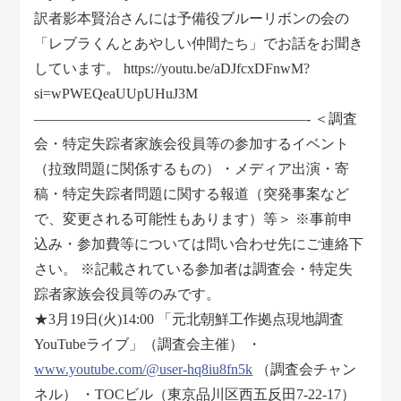
訳者影本賢治さんには予備役ブルーリボンの会の
「レブラくんとあやしい仲間たち」でお話をお聞き
しています。 https://youtu.be/aDJfcxDFnwM?
si=wPWEQeaUUpUHuJ3M
―――――――――――――――――――- ＜調査
会・特定失踪者家族会役員等の参加するイベント
（拉致問題に関係するもの）・メディア出演・寄
稿・特定失踪者問題に関する報道（突発事案など
で、変更される可能性もあります）等＞ ※事前申
込み・参加費等については問い合わせ先にご連絡下
さい。 ※記載されている参加者は調査会・特定失
踪者家族会役員等のみです。
★3月19日(火)14:00 「元北朝鮮工作拠点現地調査
YouTubeライブ」（調査会主催） ・
www.youtube.com/@user-hq8iu8fn5k
（調査会チャン
ネル） ・TOCビル（東京品川区西五反田7-22-17）