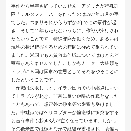
事件から半年も経っていません。アメリカが特殊部
隊「デルタフォース」を作ったのは1977年11月の事
でした。つまりそれからわずか2年でこの事件が起
き、そして半年もたたないうちに、作戦が実行され
たということです。特殊部隊が動くため、あるいは
現地の状況把握するための時間は極めて限られてい
ました。米国でも人質救出作戦についてはほとんど
蓄積がありませんでした。しかもカーター大統領を
トップに米国は国家の意思としてそれをやることに
したということです。
作戦は失敗します。イラン国内での中継点におい
てトラブルが起き、非常に長い距離の作戦となった
こともあって、想定外の砂嵐等の影響も受けまし
た。中継点ではヘリコプターが輸送機に衝突をする
と言う事件も起き8人が亡くなっています。しかし
その後米国では様々な形で経験が蓄積され、装備も