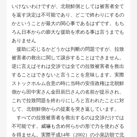
いけないわけですが、北朝鮮側としては被害者全て
を返す決定は不可能であり、どこで終わりにするの
かということが最大の関心事であるはずです。もち
ろん日本からの膨大な援助を求める事は言うまでも
ありません
援助に応じるかどうかは判断の問題ですが、拉致
被害者の救出に関して譲歩することはできません。
逆に言えばそれは交渉では全ての拉致被害者を救出
することはできないと言うことを意味します。実際
ストックホルム合意の時に当時の安倍政権は北朝鮮
側から田中実さん金田辰巳さんの名前が提示され、
これで拉致問題を終わりにしろと言われたことに対
して、北朝鮮側からの提案を突き返しています。
すべての拉致被害者を救出するのは交渉だけでは
不可能です。威嚇も含め何らかの形で力を使わざる
を得ません。実際平成14年（2002）の小泉訪朝で北