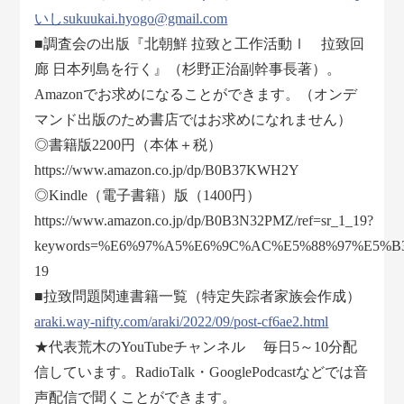
いしsukuukai.hyogo@gmail.com
■調査会の出版『北朝鮮 拉致と工作活動Ⅰ 拉致回
廊 日本列島を行く』（杉野正治副幹事長著）。
Amazonでお求めになることができます。（オンデ
マンド出版のため書店ではお求めになれません）
◎書籍版2200円（本体＋税）
https://www.amazon.co.jp/dp/B0B37KWH2Y
◎Kindle（電子書籍）版（1400円）
https://www.amazon.co.jp/dp/B0B3N32PMZ/ref=sr_1_19?
keywords=%E6%97%A5%E6%9C%AC%E5%88%97%E5%B3%B
19
■拉致問題関連書籍一覧（特定失踪者家族会作成）
araki.way-nifty.com/araki/2022/09/post-cf6ae2.html
★代表荒木のYouTubeチャンネル 毎日5～10分配
信しています。RadioTalk・GooglePodcastなどでは音
声配信で聞くことができます。