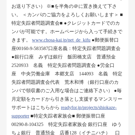
お送り下さい） ※■を半角の＠に置き換えて下さ
い。 ＜カンパのご協力をよろしくお願いします＞ ■
特定失踪者問題調査会■ ●クレジットカードでのカ
ンパが可能です。ホームページから入って手続きで
きます。
www.chosa-kai.jp/net_de_kifu
●郵便振替口
座00160-9-583587口座名義：特定失踪者問題調査会
●銀行口座 みずほ銀行 飯田橋支店 普通預金
2520933 名義 特定失踪者問題調査会 ●労金口
座 中央労働金庫 本郷支店 144093 名義 特定
失踪者問題調査会代表 荒木和博 （銀行口座のカ
ンパで領収書のご入用な場合はご連絡下さい） ●毎
月定額をカードから引き落とし支援するマンスリー
サポートはこちらから
readyfor.jp/projects/shiokaze-
supporter
■特定失踪者家族会■ 郵便振替口座
00290-8-104325 特定失踪者家族会 銀行口座 ゆう
ちょ銀行 普通預金 店番128（イチニハチ） 口