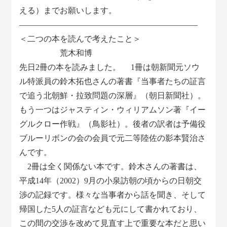
える）までお願いします。
――――――――――――――――――――――
＜二つの本を読んで考えたこと＞
荒木和博
先日2冊の本を読みました。 1冊は朝新聞元ソウ
ル特派員の鈴木拓也さんの著書『当事者たちの証言
で追う北朝鮮・拉致問題の深層』（朝日新聞社）。
もう一つはジャスティン・ウィリアムソン著『イー
グルクロー作戦』（鳥影社）。後者の訳者は予備役
ブルーリボンの会の会員で元二等陸佐の影本賢治さ
んです。
2冊は全く関係ない本です。鈴木さんの著書は、
平成14年（2002）9月の小泉訪朝の頃からの日朝交
渉の記録です。様々な当事者から話を聞き、そして
帰国した5人の証言なども元にして書かれており、
この間の交渉を改めて見直す上で重要な本だと思い