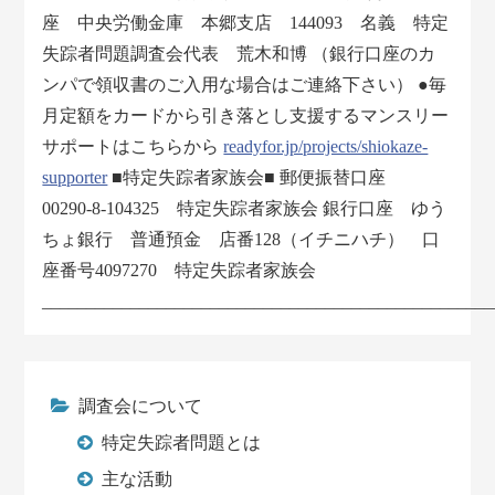
座 中央労働金庫 本郷支店 144093 名義 特定
失踪者問題調査会代表 荒木和博 （銀行口座のカ
ンパで領収書のご入用な場合はご連絡下さい） ●毎
月定額をカードから引き落とし支援するマンスリー
サポートはこちらから
readyfor.jp/projects/shiokaze-
supporter
■特定失踪者家族会■ 郵便振替口座
00290-8-104325 特定失踪者家族会 銀行口座 ゆう
ちょ銀行 普通預金 店番128（イチニハチ） 口
座番号4097270 特定失踪者家族会
___________________________________________________
調査会について
特定失踪者問題とは
主な活動