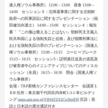
連人権ソウル事務所） 12:00 – 13:00 昼食 13:00 –
14:00 セッション３：北帰還事業に関する北朝鮮
政府への民事訴訟に関するプレゼンテーション（福
田健治弁護士） 14:00 – 15:00 セッション４：報告
書「『この傷は癒えることはない』朝鮮民主主義人
民共和国による強制失踪と拉致」及び国際刑事法に
おける強制失踪の罪のプレゼンテーション（国連人
権ソウル事務所） 15:00 – 15:15 コーヒーブレーク
15:15 – 16:15 セッション5：説明責任追及の道筋及
び被害者中心のイニシアティブについてのディスカ
ッション（全員） 16:15 – 16:30 閉会（国連人権ソ
ウル事務所）
会場：TKP新橋カンファレンスセンター 会議室１
６B 住所：東京都千代田区内幸町1-3-1 幸ビルディ
ング
maps.app.goo.gl/YBSitTZS2Co2bpfD9
言語：英
語と日本語の逐次通訳付き