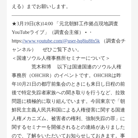
える）までお願いします。
――――――――――――――――――――――
★3月19日(水)14:00 「元北朝鮮工作拠点現地調査
YouTubeライブ」（調査会主催） • ・
https:
//www.youtube.com/@user-hq8iu8fn5k
（調査会チ
ャンネル） ぜひご覧下さい。
＜国連ソウル人権事務所セミナーについて＞
荒木和博 以下は国連国連のソウル人権
事務所（OHCHR）のイベントです。OHCHRは昨
年10月21日の都庁前集会のときにも来日し日程の前
後で特定失踪者家族への聞き取りを行うなど、拉致
問題に積極的に取り組んでいます。今回東京で「朝
鮮民主主義人民共和国による人権侵害に関する国連
人権メカニズム、被害者の権利、強制失踪の罪」に
関するセミナーを開催されるとの連絡がありました
ので、了解をいただいてお知らせしておきます。事