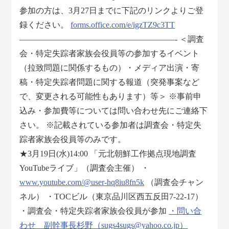
参加の方は、3月27日までに下記のリンクよりご登
録ください。
forms.office.com/e/igzTZ9c3TT
―――――――――――――――――――- ＜調査
会・特定失踪者家族会役員等の参加するイベント
（拉致問題に関係するもの）・メディア出演・寄
稿・特定失踪者問題に関する報道（突発事案など
で、変更される可能性もあります）等＞ ※事前申
込み・参加費等については問い合わせ先にご連絡下
さい。 ※記載されている参加者は調査会・特定失
踪者家族会役員等のみです。
★3月19日(水)14:00 「元北朝鮮工作拠点現地調査
YouTubeライブ」（調査会主催） ・
www.youtube.com/@user-hq8iu8fn5k
（調査会チャン
ネル） ・TOCビル（東京品川区西五反田7-22-17）
・調査会・特定失踪者家族会役員が参加
・問い合
わせ 副幹事長杉野（sugs4sugs@yahoo.co.jp）