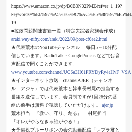
https://www.amazon.co.jp/dp/B0B3N32PMZ/ref=sr_1_19?
keywords=%E6%97%A5%E6%9C%AC%E5%88%97%E5%B3%B
19
■拉致問題関連書籍一覧（特定失踪者家族会作成）
araki.way-nifty.com/araki/2022/09/post-cf6ae2.html
★代表荒木のYouTubeチャンネル 毎日5～10分配
信しています。RadioTalk・GooglePodcastなどでは音
声配信で聞くことができます。
www.youtube.com/channel/UCSa3H61PRYDyRy4aHvF_VSA
★インターネット放送 channelAJER（チャンネ
ル アジャ）では代表荒木と幹事長村尾の担当する
番組を送信しています。会員制ですが1回26分の番
組の前半は無料で視聴していただけます。
ajer.jp
荒木担当 『救い、守り、創る』 村尾担当
『オレがやらなきゃ誰がやる！』
★予備役ブルーリボンの会の動画配信「レブラ君と