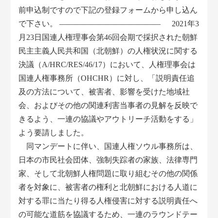
前申込制ですので下記の登録フォームから申し込ん
で下さい。 ――――――――――――― 2021年3
月23日国連人権理事会第46回会期で採択された朝鮮
民主主義人民共和国（北朝鮮）の人権状況に関する
決議（A/HRC/RES/46/17）において、人権理事会は
国連人権事務所（OHCHR）に対し、「説明責任追
及の方法について、被害者、影響を受けた地域社
会、およびその他の関連利害当事者の見解を反映で
きるよう、一連の協議やアウトリーチ活動をする」
よう要請しました。
同マンデートに伴い、国連人権ソウル事務所は、
日本の市民社会団体、強制失踪者の家族、法律専門
家、そして北朝鮮人権問題に取り組むその他の関係
者を対象に、被害者の権利と北朝鮮における人道に
対する罪に当たり得る人権侵害に対する説明責任へ
の可能な道筋を協議するため、一連のラウンドテー