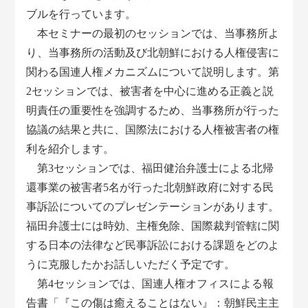
ブルを行っています。
本セミナーの最初のセッションでは、当事務所よ
り、当事務所の活動及び北朝鮮における人権侵害に
関わる国連人権メカニズムについて説明します。第
2セッションでは、被害者を中心に進める正義と説
明責任の重要性を強調するため、当事務所が行った
協議の結果と共に、国際法における人権被害者の権
利を紹介します。
第3セッションでは、福田健治弁護士による北帰
還事業の被害者5名が行った北朝鮮政府に対する民
事訴訟についてのプレゼンテーションがあります。
福田弁護士には時効、主権免除、国際裁判管轄に関
する日本の法律など民事訴訟における課題をどのよ
うに克服したかお話しいただく予定です。
第4セッションでは、国連人権オフィスによる報
告書「『この傷は癒えることはない』：朝鮮民主主