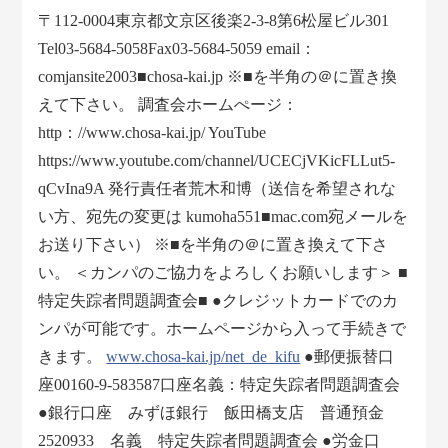
〒112-0004東京都文京区後楽2-3-8第6松屋ビル301
Tel03-5684-5058Fax03-5684-5059 email：
comjansite2003■chosa-kai.jp ※■を半角の＠に置き換
えて下さい。 調査会ホームぺージ：
http：//www.chosa-kai.jp/ YouTube
https://www.youtube.com/channel/UCECjVKicFLLut5-
qCvIna9A 発行責任者荒木和博（送信を希望されな
い方、宛先の変更は kumoha551■mac.com宛メールを
お送り下さい） ※■を半角の＠に置き換えて下さ
い。 ＜カンパのご協力をよろしくお願いします＞ ■
特定失踪者問題調査会■ ●クレジットカードでのカ
ンパが可能です。ホームページから入って手続きで
きます。
www.chosa-kai.jp/net_de_kifu
●郵便振替口
座00160-9-583587口座名義：特定失踪者問題調査会
●銀行口座 みずほ銀行 飯田橋支店 普通預金
2520933 名義 特定失踪者問題調査会 ●労金口