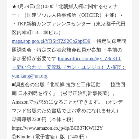
★3月29日(金)10:00「北朝鮮人権に関するセミナ
ー」（国連ソウル人権事務所（OHCHR）主催） •
・TKP新橋カンファレンスセンター（東京都千代田
区内幸町1-3-1 幸ビル）
maps.app.goo.gl/YBSitTZS2Co2bpfD9
・特定失踪者問
題調査会・特定失踪者家族会役員が参加 ・事前の
参加登録が必要です
forms.office.com/e/igzTZ9c3TT
・問い合わせ 姜潤珠（カン・ユンジュ）人権官：
yun.kang@un.org
■調査会の出版『北朝鮮 拉致と工作活動Ⅰ 拉致回
廊 日本列島を行く』（杉野正治副幹事長著）。
Amazonでお求めになることができます。（オンデ
マンド出版のため書店ではお求めになれません）
◎書籍版2200円（本体＋税）
https://www.amazon.co.jp/dp/B0B37KWH2Y
◎Kindle（電子書籍）版（1400円）