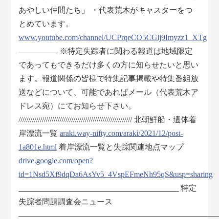
あやしい仲間たち」 ・代表荒木がキャスターをつ
とめています。
www.youtube.com/channel/UCPrqeCO5CGlj9Imyzz1_XTg
――――― ※特定失踪者に関わる報道は地域限定
であってもできるだけ多くの方に知らせたいと思い
ます。報道関係の皆様で特集記事掲載や特集番組放
送などについて、可能であればメール（代表荒木ア
ドレス宛）にてお知らせ下さい。
////////////////////////////////////////////////////////// 北朝鮮船・遺体着
岸漂流一覧
araki.way-nifty.com/araki/2021/12/post-
1a801e.html
着岸漂流一覧と失踪関連地点マップ
drive.google.com/open?
id=1Nsd5Xf9dqDa6AsYv5_4VspEFmeNh95qS&usp=sharing
_________________________________________ 特定
失踪者問題調査会ニュース
―――――――――――――――――――――――――