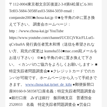
〒112-0004東京都文京区後楽2-3-8第6松屋ビル301
Tel03-5684-5058Fax03-5684-5059 email：
comjansite2003■chosa-kai.jp ※■を半角の＠に置き換
えて下さい。 調査会ホームぺージ：
http：//www.chosa-kai.jp/ YouTube
https://www.youtube.com/channel/UCECjVKicFLLut5-
qCvIna9A 発行責任者荒木和博（送信を希望されな
い方、宛先の変更は kumoha551■mac.com宛メールを
お送り下さい） ※■を半角の＠に置き換えて下さ
い。 ＜カンパのご協力をよろしくお願いします＞ ■
特定失踪者問題調査会■ ●クレジットカードでのカ
ンパが可能です。ホームページから入って手続きで
きます。
www.chosa-kai.jp/net_de_kifu
●郵便振替口
座00160-9-583587口座名義：特定失踪者問題調査会
●銀行口座 みずほ銀行 飯田橋支店 普通預金
2520933 名義 特定失踪者問題調査会 ●労金口