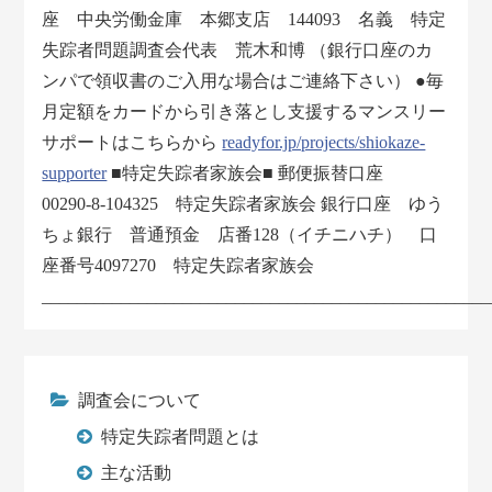
座 中央労働金庫 本郷支店 144093 名義 特定
失踪者問題調査会代表 荒木和博 （銀行口座のカ
ンパで領収書のご入用な場合はご連絡下さい） ●毎
月定額をカードから引き落とし支援するマンスリー
サポートはこちらから
readyfor.jp/projects/shiokaze-
supporter
■特定失踪者家族会■ 郵便振替口座
00290-8-104325 特定失踪者家族会 銀行口座 ゆう
ちょ銀行 普通預金 店番128（イチニハチ） 口
座番号4097270 特定失踪者家族会
___________________________________________________
調査会について
特定失踪者問題とは
主な活動