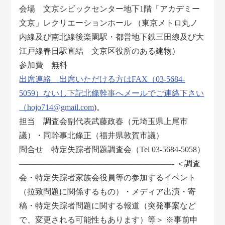
会場 文京シビックセンター地下1階「アカデミー
文京」レクリエーションホール （東京メトロ丸ノ
内線及び南北線後楽園駅・都営地下鉄三田線及び大
江戸線春日駅直結 文京区役所のある建物）
参加費 無料
出席連絡 出席いただける方はFAX（03-5684-
5059）ないし下記北條幹事へメールでご連絡下さい
（hojo714@gmail.com
)。
担当 調査会副代表武藤政春（元埼玉県上尾市
議）・同幹事北條正（福井県敦賀市議）
問合せ 特定失踪者問題調査会（Tel 03-5684-5058）
―――――――――――――――――――- ＜調査
会・特定失踪者家族会役員等の参加するイベント
（拉致問題に関係するもの）・メディア出演・寄
稿・特定失踪者問題に関する報道（突発事案など
で、変更される可能性もあります）等＞ ※事前申