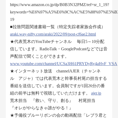
https://www.amazon.co.jp/dp/B0B3N32PMZ/ref=sr_1_19?
keywords=%E6%97%A5%E6%9C%AC%E5%88%97%E5%B3%B
19
■拉致問題関連書籍一覧（特定失踪者家族会作成）
araki.way-nifty.com/araki/2022/09/post-cf6ae2.html
★代表荒木のYouTubeチャンネル 毎日5～10分配
信しています。RadioTalk・GooglePodcastなどでは音
声配信で聞くことができます。
www.youtube.com/channel/UCSa3H61PRYDyRy4aHvF_VSA
★インターネット放送 channelAJER（チャンネ
ル アジャ）では代表荒木と幹事長村尾の担当する
番組を送信しています。会員制ですが1回26分の番
組の前半は無料で視聴していただけます。
ajer.jp
荒木担当 『救い、守り、創る』 村尾担当
『オレがやらなきゃ誰がやる！』
★予備役ブルーリボンの会の動画配信「レブラ君と