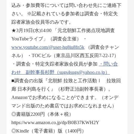
込み・参加費等については問い合わせ先にご連絡下
さい。 ※記載されている参加者は調査会・特定失
踪者家族会役員等のみです。
★3月19日(水)14:00 「元北朝鮮工作拠点現地調査
YouTubeライブ」（調査会主催） ・
www.youtube.com/@user-hq8iu8fn5k
（調査会チャン
ネル） ・TOCビル（東京品川区西五反田7-22-17）
・調査会・特定失踪者家族会役員が参加
・問い合
わせ 副幹事長杉野（sugs4sugs@yahoo.co.jp）
■調査会の出版『北朝鮮 拉致と工作活動Ⅰ 拉致回
廊 日本列島を行く』（杉野正治副幹事長著）。
Amazonでお求めになることができます。（オンデ
マンド出版のため書店ではお求めになれません）
◎書籍版2200円（本体＋税）
https://www.amazon.co.jp/dp/B0B37KWH2Y
◎Kindle（電子書籍）版（1400円）