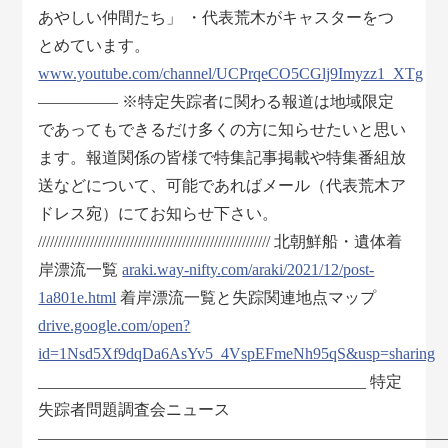
あやしい仲間たち」 ・代表荒木がキャスターをつ
とめています。
www.youtube.com/channel/UCPrqeCO5CGlj9Imyzz1_XTg
――――― ※特定失踪者に関わる報道は地域限定
であってもできるだけ多くの方に知らせたいと思い
ます。報道関係の皆様で特集記事掲載や特集番組放
送などについて、可能であればメール（代表荒木ア
ドレス宛）にてお知らせ下さい。
////////////////////////////////////////////////////////// 北朝鮮船・遺体着
岸漂流一覧
araki.way-nifty.com/araki/2021/12/post-
1a801e.html
着岸漂流一覧と失踪関連地点マップ
drive.google.com/open?
id=1Nsd5Xf9dqDa6AsYv5_4VspEFmeNh95qS&usp=sharing
_________________________________________ 特定
失踪者問題調査会ニュース
―――――――――――――――――――――――――