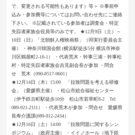
で、変更される可能性もあります）等＞ ※事前申
込み・参加費等についてはお問い合わせ先にご連絡
下さい。 ※記載されている参加者は調査会・特定
失踪者家族会役員等のみです。 ★12月9日（土）～
10日（日）「北朝鮮人権映画祭」（同実行委員会主
催） ・神奈川韓国会館 (横浜駅徒歩5分 横浜市神奈
川区鶴屋町2-10-1） ・代表荒木・幹事三浦・幹事松
村・特定失踪者家族会吉見副会長が参加 ・問合
せ 荒木（090-8517-9601）
★12月14日（木）15:00 「拉致問題を考える研修
会」（愛媛県主催） ・松山市総合福祉センター
（伊予鉄古町駅徒歩10分 松山市若草町8-2 Tel
089-921-2111） ・代表荒木が参加 ・問合せ 愛媛県
長寿介護課(089-912-2434）
★12月16日（土）14:00 「拉致問題に関するシン
ポジウム」（政府主催） ・イイノホール（地下鉄