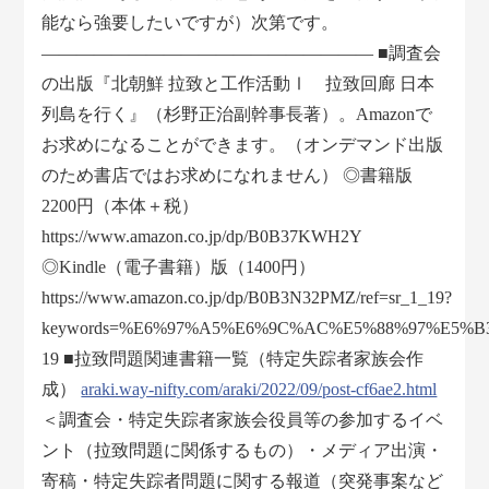
能なら強要したいですが）次第です。
――――――――――――――――――― ■調査会
の出版『北朝鮮 拉致と工作活動Ⅰ 拉致回廊 日本
列島を行く』（杉野正治副幹事長著）。Amazonで
お求めになることができます。（オンデマンド出版
のため書店ではお求めになれません） ◎書籍版
2200円（本体＋税）
https://www.amazon.co.jp/dp/B0B37KWH2Y
◎Kindle（電子書籍）版（1400円）
https://www.amazon.co.jp/dp/B0B3N32PMZ/ref=sr_1_19?
keywords=%E6%97%A5%E6%9C%AC%E5%88%97%E5%B3%B
19 ■拉致問題関連書籍一覧（特定失踪者家族会作
成）
araki.way-nifty.com/araki/2022/09/post-cf6ae2.html
＜調査会・特定失踪者家族会役員等の参加するイベ
ント（拉致問題に関係するもの）・メディア出演・
寄稿・特定失踪者問題に関する報道（突発事案など