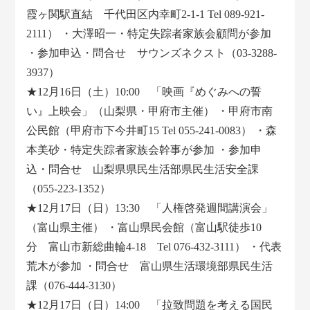
霞ヶ関駅直結 千代田区内幸町2-1-1 Tel 089-921-
2111） ・大澤昭一・特定失踪者家族会顧問が参加
・参加申込・問合せ サウンズネクスト（03-3288-
3937）
★12月16日（土）10:00 「映画『めぐみへの誓
い』上映会」（山梨県・甲府市主催） ・甲府市南
公民館（甲府市下今井町15 Tel 055-241-0083） ・森
本美砂・特定失踪者家族会幹事が参加 ・参加申
込・問合せ 山梨県県民生活部県民生活安全課
（055-223-1352）
★12月17日（日）13:30 「人権啓発週間講演会」
（富山県主催） ・富山県民会館（富山駅徒歩10
分 富山市新総曲輪4-18 Tel 076-432-3111） ・代表
荒木が参加 ・問合せ 富山県生活環境部県民生活
課（076-444-3130）
★12月17日（日）14:00 「拉致問題を考える国民