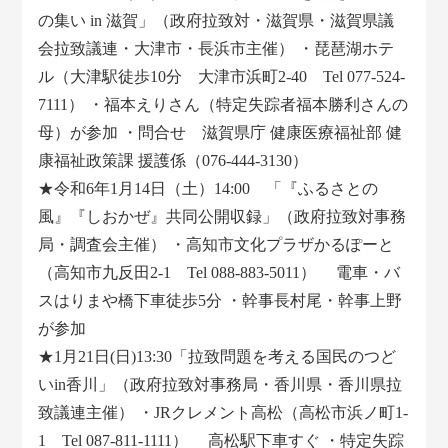
の集い in 滋賀」（政府拉致対・滋賀県・滋賀県議
会拉致議連・大津市・長浜市主催） ・琵琶湖ホテ
ル（大津駅徒歩10分 大津市浜町2-40 Tel 077-524-
7111） ・福本えりさん（特定失踪者福本勝利さんの
母）が参加 ・問合せ 滋賀県庁 健康医療福祉部 健
康福祉政策課 援護係（076-444-3130）
★令和6年1月14日（土）14:00 「『ふるさとの
風』『しおかぜ』共同公開収録」（政府拉致対事務
局・調査会主催） ・高知市文化プラザかるぽーと
（高知市九反田2-1 Tel 088-883-5011） 電車・バ
スはりまや橋下車徒歩5分 ・幹事長村尾・幹事上野
が参加
★1月21日(日)13:30「拉致問題を考える国民のつど
いin香川」（政府拉致対事務局・香川県・香川県拉
致議連主催） ・JRクレメント高松（高松市浜ノ町1-
1 Tel 087-811-1111） 高松駅下車すぐ ・特定失踪