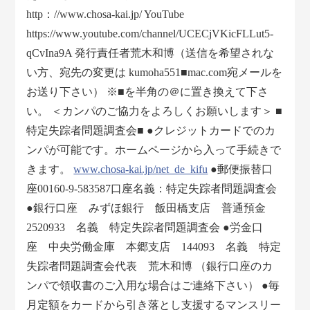
http：//www.chosa-kai.jp/ YouTube
https://www.youtube.com/channel/UCECjVKicFLLut5-
qCvIna9A 発行責任者荒木和博（送信を希望されな
い方、宛先の変更は kumoha551■mac.com宛メールを
お送り下さい） ※■を半角の＠に置き換えて下さ
い。 ＜カンパのご協力をよろしくお願いします＞ ■
特定失踪者問題調査会■ ●クレジットカードでのカ
ンパが可能です。ホームページから入って手続きで
きます。
www.chosa-kai.jp/net_de_kifu
●郵便振替口
座00160-9-583587口座名義：特定失踪者問題調査会
●銀行口座 みずほ銀行 飯田橋支店 普通預金
2520933 名義 特定失踪者問題調査会 ●労金口
座 中央労働金庫 本郷支店 144093 名義 特定
失踪者問題調査会代表 荒木和博 （銀行口座のカ
ンパで領収書のご入用な場合はご連絡下さい） ●毎
月定額をカードから引き落とし支援するマンスリー