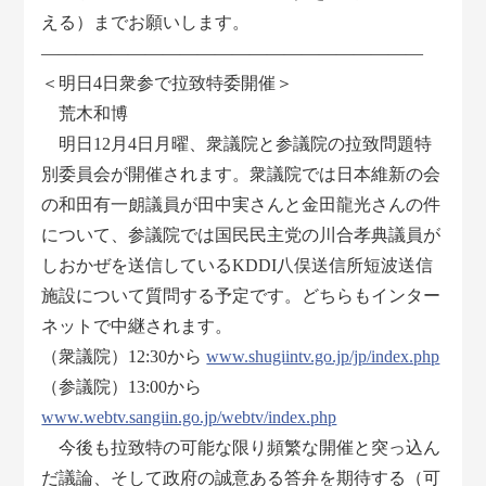
える）までお願いします。
――――――――――――――――――――――
＜明日4日衆参で拉致特委開催＞
荒木和博
明日12月4日月曜、衆議院と参議院の拉致問題特
別委員会が開催されます。衆議院では日本維新の会
の和田有一朗議員が田中実さんと金田龍光さんの件
について、参議院では国民民主党の川合孝典議員が
しおかぜを送信しているKDDI八俣送信所短波送信
施設について質問する予定です。どちらもインター
ネットで中継されます。
（衆議院）12:30から
www.shugiintv.go.jp/jp/index.php
（参議院）13:00から
www.webtv.sangiin.go.jp/webtv/index.php
今後も拉致特の可能な限り頻繁な開催と突っ込ん
だ議論、そして政府の誠意ある答弁を期待する（可