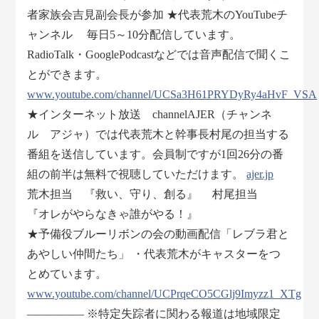
者家族会吉見副会長が参加 ★代表荒木のYouTubeチ
ャンネル 毎日5～10分配信しています。
RadioTalk・GooglePodcastなどでは音声配信で聞くこ
とができます。
www.youtube.com/channel/UCSa3H61PRYDyRy4aHvF_VSA
★インターネット放送 channelAJER（チャンネ
ル アジャ）では代表荒木と幹事長村尾の担当する
番組を送信しています。会員制ですが1回26分の番
組の前半は無料で視聴していただけます。
ajer.jp
荒木担当 『救い、守り、創る』 村尾担当
『オレがやらなきゃ誰がやる！』
★予備役ブルーリボンの会の動画配信「レブラ君と
あやしい仲間たち」 ・代表荒木がキャスターをつ
とめています。
www.youtube.com/channel/UCPrqeCO5CGlj9Imyzz1_XTg
――――― ※特定失踪者に関わる報道は地域限定