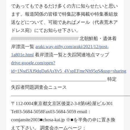
であってもできるだけ多くの方に知らせたいと思い
ます。報道関係の皆様で特集記事掲載や特集番組放
送などについて、可能であればメール（代表荒木ア
ドレス宛）にてお知らせ下さい。
////////////////////////////////////////////////////////// 北朝鮮船・遺体着
岸漂流一覧
araki.way-nifty.com/araki/2021/12/post-
1a801e.html
着岸漂流一覧と失踪関連地点マップ
drive.google.com/open?
id=1Nsd5Xf9dqDa6AsYv5_4VspEFmeNh95qS&usp=sharing
_________________________________________ 特定
失踪者問題調査会ニュース
―――――――――――――――――――――――――
〒112-0004東京都文京区後楽2-3-8第6松屋ビル301
Tel03-5684-5058Fax03-5684-5059 email：
comjansite2003■chosa-kai.jp ※■を半角の＠に置き換
えて下さい。 調査会ホームぺージ：