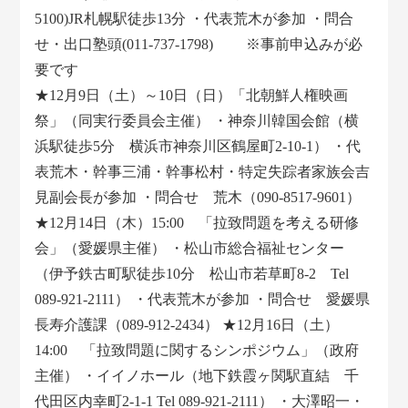
5100)JR札幌駅徒歩13分 ・代表荒木が参加 ・問合
せ・出口塾頭(011-737-1798) ※事前申込みが必
要です
★12月9日（土）～10日（日）「北朝鮮人権映画
祭」（同実行委員会主催） ・神奈川韓国会館（横
浜駅徒歩5分 横浜市神奈川区鶴屋町2-10-1） ・代
表荒木・幹事三浦・幹事松村・特定失踪者家族会吉
見副会長が参加 ・問合せ 荒木（090-8517-9601）
★12月14日（木）15:00 「拉致問題を考える研修
会」（愛媛県主催） ・松山市総合福祉センター
（伊予鉄古町駅徒歩10分 松山市若草町8-2 Tel
089-921-2111） ・代表荒木が参加 ・問合せ 愛媛県
長寿介護課（089-912-2434） ★12月16日（土）
14:00 「拉致問題に関するシンポジウム」（政府
主催） ・イイノホール（地下鉄霞ヶ関駅直結 千
代田区内幸町2-1-1 Tel 089-921-2111） ・大澤昭一・