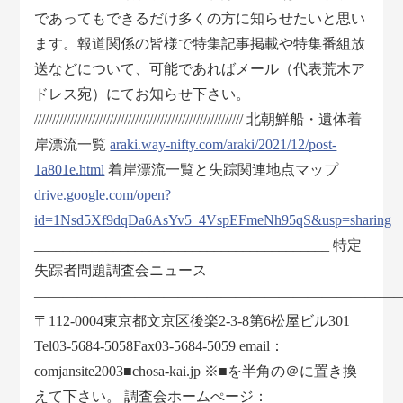
であってもできるだけ多くの方に知らせたいと思い
ます。報道関係の皆様で特集記事掲載や特集番組放
送などについて、可能であればメール（代表荒木ア
ドレス宛）にてお知らせ下さい。
////////////////////////////////////////////////////////// 北朝鮮船・遺体着
岸漂流一覧
araki.way-nifty.com/araki/2021/12/post-
1a801e.html
着岸漂流一覧と失踪関連地点マップ
drive.google.com/open?
id=1Nsd5Xf9dqDa6AsYv5_4VspEFmeNh95qS&usp=sharing
_________________________________________ 特定
失踪者問題調査会ニュース
―――――――――――――――――――――――――
〒112-0004東京都文京区後楽2-3-8第6松屋ビル301
Tel03-5684-5058Fax03-5684-5059 email：
comjansite2003■chosa-kai.jp ※■を半角の＠に置き換
えて下さい。 調査会ホームぺージ：