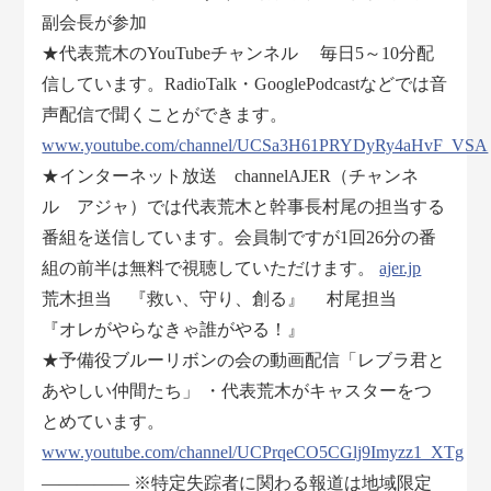
副会長が参加
★代表荒木のYouTubeチャンネル 毎日5～10分配
信しています。RadioTalk・GooglePodcastなどでは音
声配信で聞くことができます。
www.youtube.com/channel/UCSa3H61PRYDyRy4aHvF_VSA
★インターネット放送 channelAJER（チャンネ
ル アジャ）では代表荒木と幹事長村尾の担当する
番組を送信しています。会員制ですが1回26分の番
組の前半は無料で視聴していただけます。
ajer.jp
荒木担当 『救い、守り、創る』 村尾担当
『オレがやらなきゃ誰がやる！』
★予備役ブルーリボンの会の動画配信「レブラ君と
あやしい仲間たち」 ・代表荒木がキャスターをつ
とめています。
www.youtube.com/channel/UCPrqeCO5CGlj9Imyzz1_XTg
――――― ※特定失踪者に関わる報道は地域限定