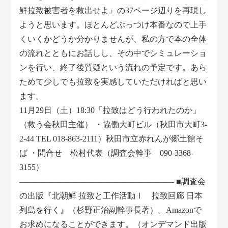
鮮拉致被害者を救出せよ』の37ページ辺りを再現し
ようと思います。ほとんどぶっつけ本番なので上手
くいくかどうか分かりませんが、私の方で本の全体
の流れとともにお話しし、その中でシミュレーショ
ンを行い、終了後質疑という流れの予定です。あら
ためて少しでも拉致を実感していただければと思い
ます。
11月29日（土）18:30「拉致はどう行われたのか」
（救う会秋田主催） ・協働大町ビル（秋田市大町3-
2-44 TEL 018-863-2111）秋田市立赤れんが郷土館そ
ば ・問合せ 松村代表（調査会幹事 090-3368-
3155）
――――――――――――――――――― ■調査会
の出版『北朝鮮 拉致と工作活動Ⅰ 拉致回廊 日本
列島を行く』（杉野正治副幹事長著）。Amazonで
お求めになることができます。（オンデマンド出版