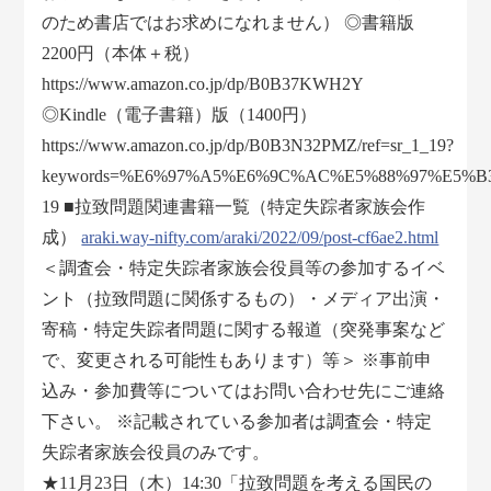
のため書店ではお求めになれません） ◎書籍版
2200円（本体＋税）
https://www.amazon.co.jp/dp/B0B37KWH2Y
◎Kindle（電子書籍）版（1400円）
https://www.amazon.co.jp/dp/B0B3N32PMZ/ref=sr_1_19?
keywords=%E6%97%A5%E6%9C%AC%E5%88%97%E5%B3%B
19 ■拉致問題関連書籍一覧（特定失踪者家族会作
成）
araki.way-nifty.com/araki/2022/09/post-cf6ae2.html
＜調査会・特定失踪者家族会役員等の参加するイベ
ント（拉致問題に関係するもの）・メディア出演・
寄稿・特定失踪者問題に関する報道（突発事案など
で、変更される可能性もあります）等＞ ※事前申
込み・参加費等についてはお問い合わせ先にご連絡
下さい。 ※記載されている参加者は調査会・特定
失踪者家族会役員のみです。
★11月23日（木）14:30「拉致問題を考える国民の