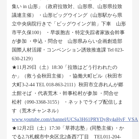
集い in 山形」（政府拉致対、山形県、山形県拉致
議連主催） ・山形ビッグウイング（山形駅から県
立中央病院行きで「ビッグウイング前」下車 山形
市平久保100） ・早坂胞吉・特定失踪者家族会幹事
が参加 ・申込・問合せ 山形県みらい企画創造部
国際人材活躍・コンベンション誘致推進課 Tel 023-
630-2129）
★11月29日（土）18:30「拉致はどう行われたの
か」（救う会秋田主催） ・協働大町ビル（秋田市
大町3-2-44 TEL 018-863-2111）秋田市立赤れんが郷
土館そば ・代表荒木・幹事松村が参加 ・問合せ
松村（090-3368-3155） ・ネットでライブ配信しま
す（荒木チャンネル）
www.youtube.com/channel/UCSa3H61PRYDyRy4aHvF_VSA
★12月2日（土）17:30「草莽志塾」(同塾主催) ・か
でる2.7(札幌市中央区北2条西7丁目 TEL011-204-