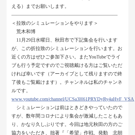
える）までお願いします。
――――――――――――――――――――――
＜拉致のシミュレーションをやります＞
荒木和博
11月29日水曜日、秋田市で下記集会を行います
が、この折拉致のシミュレーションを行います。お
近くの方はぜひご参加下さい。またYouTubeでライ
ブも行う予定ですのでご視聴戴ける方はご覧いただ
ければ幸いです（アーカイブとして残りますので終
了後もご覧戴けます）。チャンネルは私のチャンネ
ルです。
www.youtube.com/channel/UCSa3H61PRYDyRy4aHvF_VSA
シミュレーションは前はときどきやっていたので
すが、数年間コロナにより集会が激減したこともあ
り、かなり久しぶりです。今回は地元秋田の方のご
協力をいただき、拙著『「希望」作戦、発動 北朝