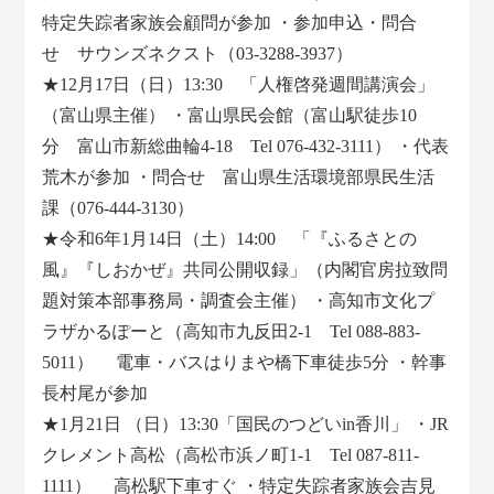
特定失踪者家族会顧問が参加 ・参加申込・問合
せ サウンズネクスト（03-3288-3937）
★12月17日（日）13:30 「人権啓発週間講演会」
（富山県主催） ・富山県民会館（富山駅徒歩10
分 富山市新総曲輪4-18 Tel 076-432-3111） ・代表
荒木が参加 ・問合せ 富山県生活環境部県民生活
課（076-444-3130）
★令和6年1月14日（土）14:00 「『ふるさとの
風』『しおかぜ』共同公開収録」（内閣官房拉致問
題対策本部事務局・調査会主催） ・高知市文化プ
ラザかるぽーと（高知市九反田2-1 Tel 088-883-
5011） 電車・バスはりまや橋下車徒歩5分 ・幹事
長村尾が参加
★1月21日 （日）13:30「国民のつどいin香川」 ・JR
クレメント高松（高松市浜ノ町1-1 Tel 087-811-
1111） 高松駅下車すぐ ・特定失踪者家族会吉見