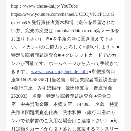
http：//www.chosa-kai.jp/ YouTube
https://www.youtube.com/channel/UCECjVKicFLLut5-
qCvIna9A 発行責任者荒木和博（送信を希望されな
い方、宛先の変更は kumoha551■mac.com宛メールを
お送り下さい） ※■を半角の＠に置き換えて下さ
い。 ＜カンパのご協力をよろしくお願いします＞ ■
特定失踪者問題調査会■ ●クレジットカードでのカ
ンパが可能です。ホームページから入って手続きで
きます。
www.chosa-kai.jp/net_de_kifu
●郵便振替口
座00160-9-583587口座名義：特定失踪者問題調査会
●銀行口座 みずほ銀行 飯田橋支店 普通預金
2520933 名義 特定失踪者問題調査会 ●労金口
座 中央労働金庫 本郷支店 144093 名義 特定
失踪者問題調査会代表 荒木和博 （銀行口座のカ
ンパで領収書のご入用な場合はご連絡下さい） ●毎
月定額をカードから引き落とし支援するマンスリー