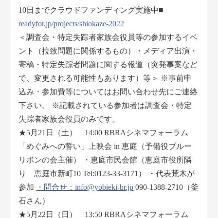
10日までクラウドファンディング実施中■
readyfor.jp/projects/shiokaze-2022
＜調査会・特定失踪者家族会役員等の参加するイベ
ント（拉致問題に関係するもの）・メディア出演・
寄稿・特定失踪者問題に関する報道（突発事案など
で、変更される可能性もあります）等＞ ※事前申
込み・参加費等についてはお問い合わせ先にご連絡
下さい。 ※記載されている参加者は調査会・特定
失踪者家族会役員のみです。
★5月21日（土） 14:00 RBRAシネマフォーラム
「めぐみへの誓い」上映会 in 恵庭（予備役ブルー
リボンの会主催） ・恵庭市民会館（恵庭市役所隣
り 恵庭市新町10 Tel:0123-33-3171） ・代表荒木が
参加
・問合せ：info@yobieki-br.jp
090-1388-2710（釜
石さん）
★5月22日（日） 13:50 RBRAシネマフォーラム