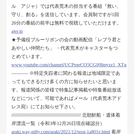
ル アジャ）では代表荒木の担当する番組『救い、
守り、創る』を送信しています。会員制ですが1回
26分の番組の前半は無料で視聴していただけます。
ajer.jp
★予備役ブルーリボンの会の動画配信「レブラ君と
あやしい仲間たち」 ・代表荒木がキャスターをつ
とめています。
www.youtube.com/channel/UCPrqeCO5CGlj9Imyzz1_XTg
———– ※特定失踪者に関わる報道は地域限定であ
ってもできるだけ多くの方に知らせたいと思いま
す。報道関係の皆様で特集記事掲載や特集番組放送
などについて、可能であればメール（代表荒木アド
レス宛）にてお知らせ下さい。
////////////////////////////////////////////////////////// 北朝鮮船・遺体着
岸漂流一覧（令和3年12月26日現在確認分）
araki.way-nifty.com/araki/2021/12/post-1a801e.html
着岸