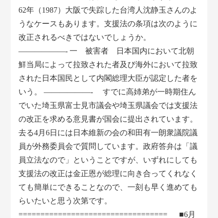
62年（1987）大阪で失踪した台湾人沈静玉さんのよ
うなケースもあります。支援法の条項は次のように
改正されるべきではないでしょうか。
——————- 一 被害者 日本国内において北朝
鮮当局によって拉致された者及び海外において拉致
された日本国民として内閣総理大臣が認定した者を
いう。 ——————- すでに高姉弟が一時期住ん
でいた埼玉県富士見市議会や埼玉県議会では支援法
の改正を求める意見書が国会に提出されています。
去る4月6日には日本維新の会の和田有一朗衆議院議
員が外務委員会で質問しています。政府答弁は「議
員立法なので」ということですが、いずれにしても
支援法の改正は金正恩が総理に向き合ってくれなく
ても簡単にできることなので、一刻も早く進めても
らいたいと思う次第です。
================================== ■6月