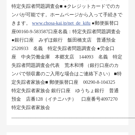
特定失踪者問題調査会■ ●クレジットカードでのカ
ンパが可能です。ホームページから入って手続きで
きます。
www.chosa-kai.jp/net_de_kifu
●郵便振替口
座00160-9-583587口座名義：特定失踪者問題調査会
●銀行口座 みずほ銀行 飯田橋支店 普通預金
2520933 名義 特定失踪者問題調査会 ●労金口
座 中央労働金庫 本郷支店 144093 名義 特定
失踪者問題調査会代表 荒木和博 （銀行口座のカ
ンパで領収書のご入用な場合はご連絡下さい） ■特
定失踪者家族会■ 郵便振替口座 00290-8-104325
特定失踪者家族会 銀行口座 ゆうちょ銀行 普通
預金 店番128（イチニハチ） 口座番号4097270
特定失踪者家族会
___________________________________________________