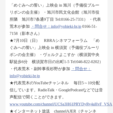
「めぐみへの誓い」上映会 in 旭川（予備役ブルー
リボンの会主催） ・旭川市民文化会館（旭川市役
所隣 旭川市7条通9丁目 Tel:0166-25-7331） ・代表
荒木が参加
・問合せ：info@yobieki-br.jp
0166-51-
7158（影本さん）
★7月10日（日） RBRAシネマフォーラム 「め
ぐみへの誓い」上映会 in 横須賀（予備役ブルーリ
ボンの会主催） ・ヴェルクよこすか（横須賀中央
駅徒歩6分 横須賀市日の出町1-5 Tel:046-822-0202）
・代表荒木・副幹事長杉野が参加
・問合せ：
info@yobieki-br.jp
★代表荒木のYouTubeチャンネル 毎日5～10分配
信しています。RadioTalk・GooglePodcastなどでは音
声配信で聞くことができます。
www.youtube.com/channel/UCSa3H61PRYDyRy4aHvF_VSA
★インターネット放送 channelAJER（チャンネ