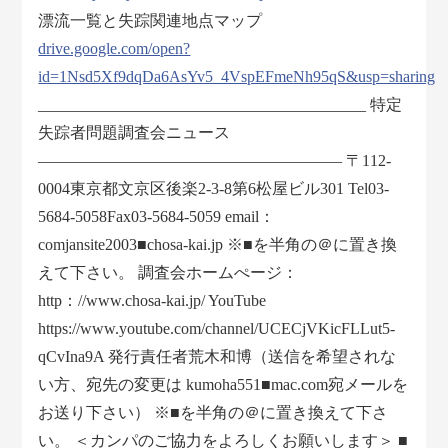
漂流一覧と失踪関連地点マップ
drive.google.com/open?
id=1Nsd5Xf9dqDa6AsYv5_4VspEFmeNh95qS&usp=sharing
_________________________________________ 特定
失踪者問題調査会ニュース
——————————————————— 〒112-
0004東京都文京区後楽2-3-8第6松屋ビル301 Tel03-
5684-5058Fax03-5684-5059 email：
comjansite2003■chosa-kai.jp ※■を半角の＠に置き換
えて下さい。 調査会ホームぺージ：
http：//www.chosa-kai.jp/ YouTube
https://www.youtube.com/channel/UCECjVKicFLLut5-
qCvIna9A 発行責任者荒木和博（送信を希望されな
い方、宛先の変更は kumoha551■mac.com宛メールを
お送り下さい） ※■を半角の＠に置き換えて下さ
い。 ＜カンパのご協力をよろしくお願いします＞ ■