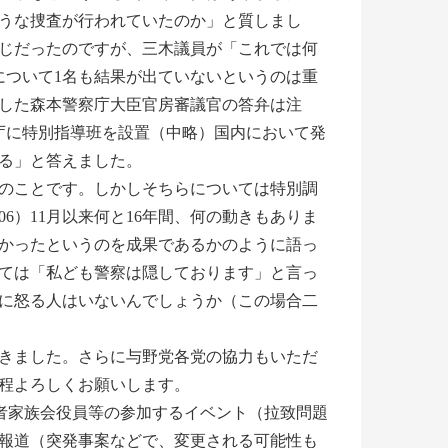
うな捜査が行われていたのか」と質しまし
じだったのですが、三木議員が「これでは何
について1名も結果が出ていないというのは重
した森本警察庁大臣官房審議官の答弁は注
察庁に特別指導班を設置（中略）国内において発
いる」と答えました。
のことです。しかしそちらについては特別調
6）11月以来何と16年間、何の動きもありま
かったというのを成果であるかのように語っ
ては「私ども警察は隠しております」と言っ
に怒る人はいないんでしょうか（この場合二
きました。さらに与野党各党の協力もいただ
程よろしくお願いします。
会・特定失踪者家族会役員等の参加するイベント（拉致問題
報道（突発事案などで、変更される可能性も