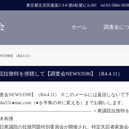
東京都文京区後楽2-3-8 第6松屋ビル301 tel:03-5684-5058 fa
ホーム
調査会に
90】（R4.4.11）
院拉致特を傍聴して【調査会NEWS3590】（R4.4.11）
査会NEWS3590】（R4.4.11） ※このメールには返信し
moha551●mac.com（●を半角の＠に変える）までお願いします。
―――――――――――――――――――― ＜衆議院拉致特
木和博
衆議院の拉致問題特別委員会が開催され、特定失踪者家族会