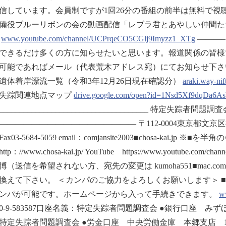
信しています。会員制ですが1回26分の番組の前半は無料で視
備役ブルーリボンの会の動画配信「レブラ君とあやしい仲間た
。
www.youtube.com/channel/UCPrqeCO5CGlj9Imyzz1_XTg
———
できるだけ多くの方に知らせたいと思います。報道関係の皆様
であればメール（代表荒木アドレス宛）にてお知らせ下さい。 ////////////////////////
遺体着岸漂流一覧（令和3年12月26日現在確認分）
araki.way-nif
失踪関連地点マップ
drive.google.com/open?id=1Nsd5Xf9dqDa6
______________________________________ 特定失踪者問
————————————————— 〒112-0004東京都文京区後楽2-3
8Fax03-5684-5059 email：comjansite2003■chosa-k
tp：//www.chosa-kai.jp/ YouTube https://www.youtube.com/
博（送信を希望されない方、宛先の変更は kumoha551■mac.
換えて下さい。 ＜カンパのご協力をよろしくお願いします＞ ■
ンパが可能です。ホームページから入って手続きできます。
ww
160-9-583587口座名義：特定失踪者問題調査会 ●銀行口座 み
特定失踪者問題調査会 ●労金口座 中央労働金庫 本郷支店 1