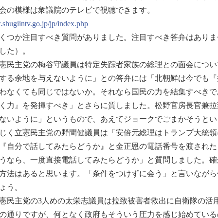
会の模様は衆議院のテレビで視聴できます。
hugiintv.go.jp/jp/index.php
つか注目すべき質問がありました。注目すべき答弁はありま
した）。
民主党の梅谷守議員は特定失踪者家族の総理との面会につい
する余地を与えないように」との答弁には「北朝鮮は今でも『
わなくても同じではないか。それなら国民の力を結集すべきで
く力』を発揮すべき」とさらに質しました。松野官房長官兼拉
ないように」というもので、あえてジョークでごまかそうとい
く立憲民主党の野間健議員は「安倍元総理はトランプ大統領
『自分で話してみたらどうか』と金正恩の電話番号を渡された
うなら、一度直接電話してみたらどうか」と質問しました。確
方法はあると思います。「条件をつけずに会う」と言いながら
ょう。
民主党の3人めの太栄志議員は拉致被害者救出に自衛隊の活
の通りですが、何となく政府もそういう圧力を感じ始めている