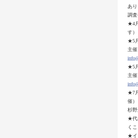
あり
調査
★4
す
★5
主催
info@
★5
主催
info@
★7
催）
杉野
★代
くこ
★イ