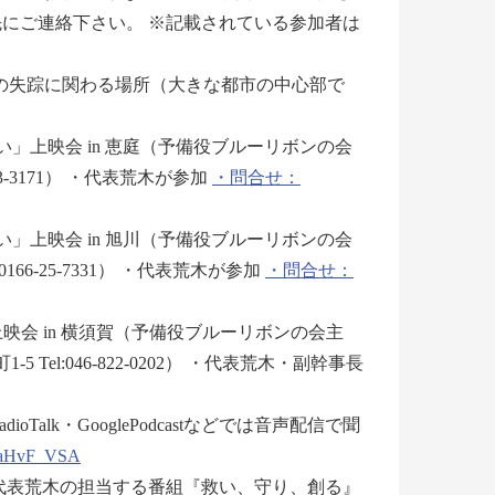
にご連絡下さい。 ※記載されている参加者は
ブ 女性の失踪に関わる場所（大きな都市の中心部で
誓い」上映会 in 恵庭（予備役ブルーリボンの会
3-3171） ・代表荒木が参加
・問合せ：
誓い」上映会 in 旭川（予備役ブルーリボンの会
6-25-7331） ・代表荒木が参加
・問合せ：
映会 in 横須賀（予備役ブルーリボンの会主
l:046-822-0202） ・代表荒木・副幹事長
Talk・GooglePodcastなどでは音声配信で聞
4aHvF_VSA
では代表荒木の担当する番組『救い、守り、創る』