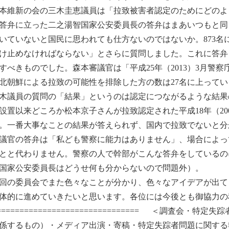
維新の会の三木圭恵議員は「拉致被害者認定のためにどのよ
答弁に立った二之湯智国家公安委員長の答弁はまあいつもと同
いていないと国民に思われても仕方ないのではないか。873名
け止めなければならない」とさらに質問しました。これに答弁
すべきものでした。森本審議官は「平成25年（2013）3月警
北朝鮮による拉致の可能性を排除した方の数は27名に上って
議員の質問の「結果」というのは認定につながるような結果
設置以来どころか松本京子さんが拉致認定された平成18年（200
。一番大事なことの結果が答えられず、国内で拉致でないと分
議官の答弁は「私ども警察に能力はありません」、場合によっ
とと代わりません。警察の人で幹部がこんな答弁をしているの
国家公安委員長はどうせ何も分からないので問題外）。
の委員会でまた色々なことが分かり、色々なアイデアが出て
体的に進めていきたいと思います。各位には今後とも御協力の
================================ ＜調査
係するもの）・メディア出演・寄稿・特定失踪者問題に関する