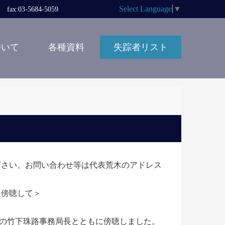
Select Language
▼
x:03-5684-5059
ついて
各種資料
失踪者リスト
ないで下さい。お問い合わせ等は代表荒木のアドレス
を傍聴して＞
の竹下珠路事務局長とともに傍聴しました。