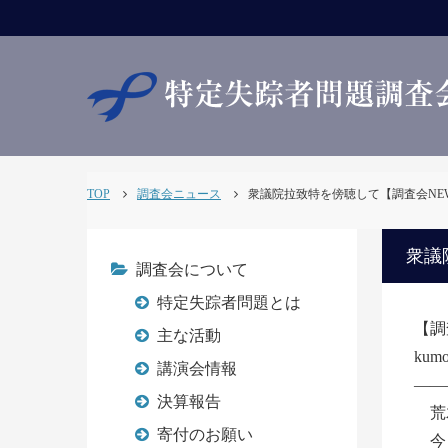
TOP
調査会ニュース
衆議院拉致特を傍聴して【調査会NEWS35
衆議
調査会について
特定失踪者問題とは
【調
主な活動
ku
講演会情報
――
決算報告
荒
寄付のお願い
今日