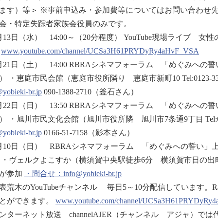
ます）等＞ ※事前申込み・参加費等についてはお問い合わせ先
会・特定失踪者家族会役員のみです。
月13日（水） 14:00～（20分程度） YouTube現場ライ
）
www.youtube.com/channel/UCSa3H61PRYDyRy4aHvF_VSA
月21日（土） 14:00 RBRAシネマフォーラム 「めぐみへの
） ・恵庭市民会館（恵庭市役所隣り 恵庭市新町10 Tel:0123-3
yobieki-br.jp
090-1388-2710（釜石さん）
月22日（日） 13:50 RBRAシネマフォーラム 「めぐみへの
） ・旭川市民文化会館（旭川市役所隣 旭川市7条通9丁目 Tel:016
yobieki-br.jp
0166-51-7158（影本さん）
月10日（日） RBRAシネマフォーラム 「めぐみへの誓い」上
 ・ヴェルクよこすか（横須賀中央駅徒歩6分 横須賀市日の出町1-5 Te
が参加
・問合せ：info@yobieki-br.jp
表荒木のYouTubeチャンネル 毎日5～10分配信しています。Radio
とができます。
www.youtube.com/channel/UCSa3H61PRYDyRy
ンターネット放送 channelAJER（チャンネル アジャ）