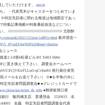
聴していただけます。
ajer.jp
ち」 ・代表荒木がキャスターをつとめていま
– ※特定失踪者に関わる報道は地域限定であっ
で特集記事掲載や特集番組放送などについ
////////////////////////////////// 北朝鮮
ty.com/araki/2021/12/post-1a801e.html
着岸漂流一
AsYv5_4VspEFmeNh95qS&usp=sharing
題調査会ニュース
-8第6松屋ビル301 Tel03-5684-
ai.jp ※■を半角の＠に置き換えて下さい。 調査会ホームぺー
channel/UCECjVKicFLLut5-qCvIna9A 発行責任者荒
com宛メールをお送り下さい） ※■を半角の＠に
特定失踪者問題調査会■ ●クレジットカードで
w.chosa-kai.jp/net_de_kifu
●郵便振替口座
ずほ銀行 飯田橋支店 普通預金 2520933 名
44093 名義 特定失踪者問題調査会代表