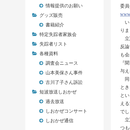
情報提供のお願い
委員
www.s
グッズ販売
いく
書籍紹介
りま
特定失踪者家族会
立憲
失踪者リスト
反論
各種資料
も会
『聞
調査会ニュース
与え
山本美保さん事件
同じ
古川了子さん訴訟
とき
短波放送しおかぜ
とい
過去放送
える
しおかぜコンサート
でし
立憲
しおかぜ通信
つも