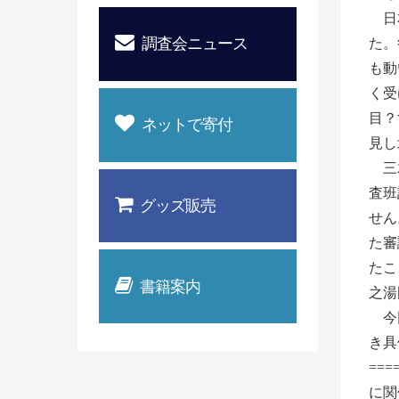
日本
調査会ニュース
た。
も動
く受
目？
ネットで寄付
見し
三木
査班
グッズ販売
せん
た審
たこ
書籍案内
之湯
今回
き具
==
に関