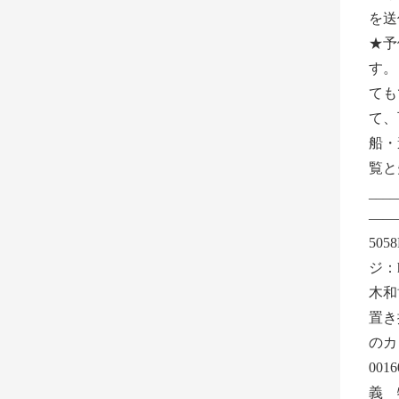
を送
★予
す
ても
て、可能
船・
覧と
___
——
505
ジ：ht
木和
置き
のカ
00
義 