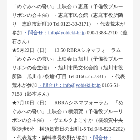
「めぐみへの誓い」上映会 in 恵庭（予備役ブルー
リボンの会主催） ・恵庭市民会館（恵庭市役所隣
り 恵庭市新町10 Tel:0123-33-3171） ・代表荒木が
参加
・問合せ：info@yobieki-br.jp
090-1388-2710（釜
石さん）
★5月22日（日） 13:50 RBRAシネマフォーラム
「めぐみへの誓い」上映会 in 旭川（予備役ブルー
リボンの会主催） ・旭川市民文化会館（旭川市役
所隣 旭川市7条通9丁目 Tel:0166-25-7331） ・代表
荒木が参加
・問合せ：info@yobieki-br.jp
0166-51-
7158（影本さん）
★7月10日（日） RBRAシネマフォーラム 「め
ぐみへの誓い」上映会 in 横須賀（予備役ブルーリ
ボンの会主催） ・ヴェルクよこすか（横須賀中央
駅徒歩6分 横須賀市日の出町1-5 Tel:046-822-0202）
・代表荒木・副幹事長杉野が参加
・問合せ：