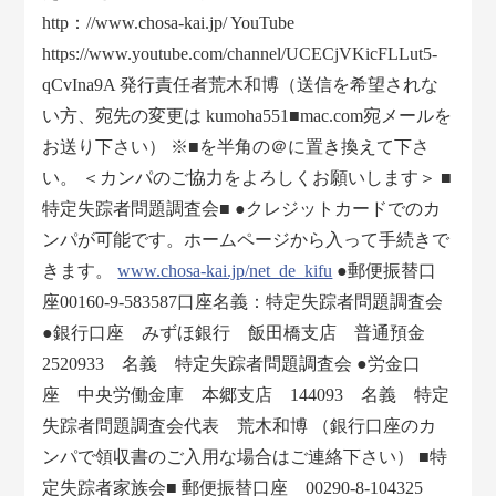
http：//www.chosa-kai.jp/ YouTube
https://www.youtube.com/channel/UCECjVKicFLLut5-
qCvIna9A 発行責任者荒木和博（送信を希望されな
い方、宛先の変更は kumoha551■mac.com宛メールを
お送り下さい） ※■を半角の＠に置き換えて下さ
い。 ＜カンパのご協力をよろしくお願いします＞ ■
特定失踪者問題調査会■ ●クレジットカードでのカ
ンパが可能です。ホームページから入って手続きで
きます。
www.chosa-kai.jp/net_de_kifu
●郵便振替口
座00160-9-583587口座名義：特定失踪者問題調査会
●銀行口座 みずほ銀行 飯田橋支店 普通預金
2520933 名義 特定失踪者問題調査会 ●労金口
座 中央労働金庫 本郷支店 144093 名義 特定
失踪者問題調査会代表 荒木和博 （銀行口座のカ
ンパで領収書のご入用な場合はご連絡下さい） ■特
定失踪者家族会■ 郵便振替口座 00290-8-104325