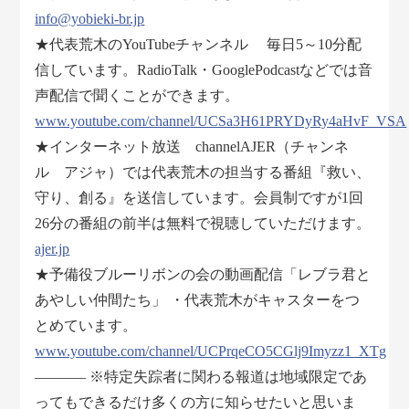
info@yobieki-br.jp
★代表荒木のYouTubeチャンネル 毎日5～10分配
信しています。RadioTalk・GooglePodcastなどでは音
声配信で聞くことができます。
www.youtube.com/channel/UCSa3H61PRYDyRy4aHvF_VSA
★インターネット放送 channelAJER（チャンネ
ル アジャ）では代表荒木の担当する番組『救い、
守り、創る』を送信しています。会員制ですが1回
26分の番組の前半は無料で視聴していただけます。
ajer.jp
★予備役ブルーリボンの会の動画配信「レブラ君と
あやしい仲間たち」 ・代表荒木がキャスターをつ
とめています。
www.youtube.com/channel/UCPrqeCO5CGlj9Imyzz1_XTg
———– ※特定失踪者に関わる報道は地域限定であ
ってもできるだけ多くの方に知らせたいと思いま