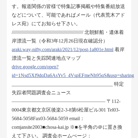
す。報道関係の皆様で特集記事掲載や特集番組放送
などについて、可能であればメール（代表荒木アド
レス宛）にてお知らせ下さい。
////////////////////////////////////////////////////////// 北朝鮮船・遺体着
岸漂流一覧（令和3年12月26日現在確認分）
araki.way-nifty.com/araki/2021/12/post-1a801e.html
着岸
漂流一覧と失踪関連地点マップ
drive.google.com/open?
id=1Nsd5Xf9dqDa6AsYv5_4VspEFmeNh95qS&usp=sharing
_________________________________________ 特定
失踪者問題調査会ニュース
——————————————————— 〒112-
0004東京都文京区後楽2-3-8第6松屋ビル301 Tel03-
5684-5058Fax03-5684-5059 email：
comjansite2003■chosa-kai.jp ※■を半角の＠に置き換
えて下さい。 調査会ホームぺージ：