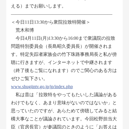
える）までお願いします。
――――――――――――――――――――――
＜今日11日13:30から衆院拉致特開催＞
荒木和博
今日4月11日(月)13:30から16:00まで衆議院の拉致
問題特別委員会（長島昭久委員長）が開催されま
す。特定失踪者家族会の竹下珠路事務局長と私が傍
聴に行きますが、インターネットで中継されます
（終了後もご覧になれます）のでご関心のある方は
ぜひご覧下さい。
www.shugiintv.go.jp/jp/index.php
私は昔は「拉致特をやってもたいした議論がある
わけでもなく、あまり意味がないのではないか」と
思っていたのですが、あらためて傍聴してみると結
構大事なことが議論されています。今回松野担当大
臣（官房長官）が参議院のときのように「お答えは