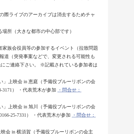
の際ライブのアーカイブは消去するためチャ
に関わる場所（大きな都市の中心部です）
会・特定失踪者家族会役員等の参加するイベント（拉致問題
報道（突発事案などで、変更される可能性も
にご連絡下さい。 ※記載されている参加者は
誓い」上映会 in 恵庭（予備役ブルーリボンの会
3-3171） ・代表荒木が参加
・問合せ：
誓い」上映会 in 旭川（予備役ブルーリボンの会
6-25-7331） ・代表荒木が参加
・問合せ：
映会 in 横須賀（予備役ブルーリボンの会主