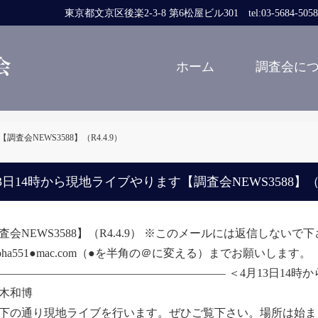
東京都文京区後楽2-3-8 第6松屋ビル301 tel:03-5684-5058 fa
ホーム
調査会に
査会NEWS3588】（R4.4.9）
3日14時から現地ライブやります【調査会NEWS3588】（R4
査会NEWS3588】（R4.4.9） ※このメールには返信しな
moha551●mac.com（●を半角の＠に変える）までお願いします。
―――――――――――――――――――― ＜4月13日14時
木和博
の通り現地ライブを行います。ぜひご覧下さい。場所は始ま