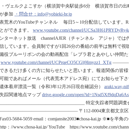
 ・ヴェルクよこすか（横須賀中央駅徒歩6分 横須賀市日の出町1-5 Te
が参加
・問合せ：info@yobieki-br.jp
表荒木のYouTubeチャンネル 毎日5～10分配信しています。Radio
とができます。
www.youtube.com/channel/UCSa3H61PRYDyRy
ンターネット放送 channelAJER（チャンネル アジャ）
信しています。会員制ですが1回26分の番組の前半は無料で視
備役ブルーリボンの会の動画配信「レブラ君とあやしい仲間た
。
www.youtube.com/channel/UCPrqeCO5CGlj9Imyzz1_XTg
———
できるだけ多くの方に知らせたいと思います。報道関係の皆様
であればメール（代表荒木アドレス宛）にてお知らせ下さい。 ////////////////////////
遺体着岸漂流一覧（令和3年12月26日現在確認分）
araki.way-nif
失踪関連地点マップ
drive.google.com/open?id=1Nsd5Xf9dqDa6
______________________________________ 特定失踪者問
————————————————— 〒112-0004東京都文京区後楽2-3
8Fax03-5684-5059 email：comjansite2003■chosa-k
tp：//www.chosa-kai.jp/ YouTube https://www.youtube.com/