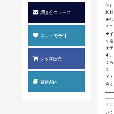
催）
調査会ニュース
杉野
★代
くこ
★イ
ネットで寄付
を送
★予
す
グッズ販売
ても
て、可能
船・
書籍案内
覧と
___
——
505
ジ：ht