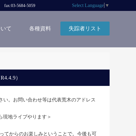
Select Language
▼
x:03-5684-5059
ついて
各種資料
失踪者リスト
.4.9）
いで下さい。お問い合わせ等は代表荒木のアドレス
から現地ライブやります＞
ってからのお楽しみということで。今後も可