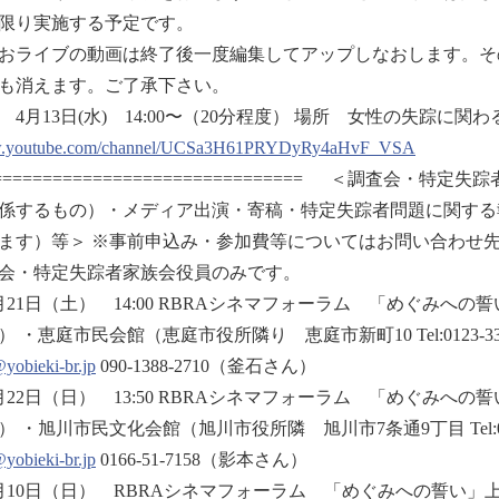
限り実施する予定です。
ライブの動画は終了後一度編集してアップしなおします。そ
も消えます。ご了承下さい。
 4月13日(水) 14:00〜（20分程度） 場所 女性の失踪
youtube.com/channel/UCSa3H61PRYDyRy4aHvF_VSA
================================ ＜調査
係するもの）・メディア出演・寄稿・特定失踪者問題に関する
ます）等＞ ※事前申込み・参加費等についてはお問い合わせ先
会・特定失踪者家族会役員のみです。
月21日（土） 14:00 RBRAシネマフォーラム 「めぐみへの
） ・恵庭市民会館（恵庭市役所隣り 恵庭市新町10 Tel:0123-3
yobieki-br.jp
090-1388-2710（釜石さん）
月22日（日） 13:50 RBRAシネマフォーラム 「めぐみへの
） ・旭川市民文化会館（旭川市役所隣 旭川市7条通9丁目 Tel:016
yobieki-br.jp
0166-51-7158（影本さん）
月10日（日） RBRAシネマフォーラム 「めぐみへの誓い」上