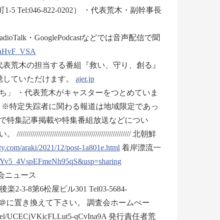
l:046-822-0202） ・代表荒木・副幹事長
Talk・GooglePodcastなどでは音声配信で聞
4aHvF_VSA
では代表荒木の担当する番組『救い、守り、創る』
聴していただけます。
ajer.jp
ち」 ・代表荒木がキャスターをつとめていま
– ※特定失踪者に関わる報道は地域限定であっ
で特集記事掲載や特集番組放送などについ
////////////////////////////////// 北朝鮮
ty.com/araki/2021/12/post-1a801e.html
着岸漂流一
AsYv5_4VspEFmeNh95qS&usp=sharing
題調査会ニュース
-8第6松屋ビル301 Tel03-5684-
ai.jp ※■を半角の＠に置き換えて下さい。 調査会ホームぺー
channel/UCECjVKicFLLut5-qCvIna9A 発行責任者荒