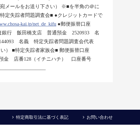
com宛メールをお送り下さい） ※■を半角の＠に
特定失踪者問題調査会■ ●クレジットカードで
w.chosa-kai.jp/net_de_kifu
●郵便振替口座
ずほ銀行 飯田橋支店 普通預金 2520933 名
44093 名義 特定失踪者問題調査会代表
い） ■特定失踪者家族会■ 郵便振替口座
普通預金 店番128（イチニハチ） 口座番号
_________________
特定商取引法に基づく表記
お問い合わせ