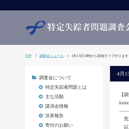
TOP
調査会ニュース
4月13日14時から現地ライブやります【調
4月1
調査会について
特定失踪者問題とは
【調
主な活動
ku
講演会情報
――
決算報告
荒
寄付のお願い
以下