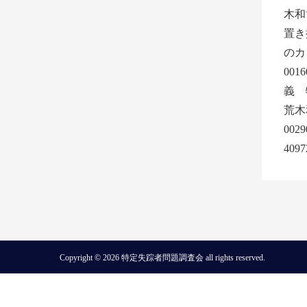
木和
置き
のカ
00
義 
荒木
00
409
Copyright © 2026 特定失踪者問題調査会 all rights reserved.