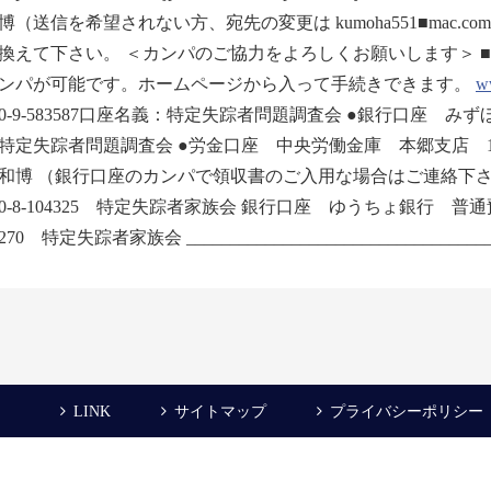
博（送信を希望されない方、宛先の変更は kumoha551■mac.
換えて下さい。 ＜カンパのご協力をよろしくお願いします＞ ■
ンパが可能です。ホームページから入って手続きできます。
ww
160-9-583587口座名義：特定失踪者問題調査会 ●銀行口座 み
特定失踪者問題調査会 ●労金口座 中央労働金庫 本郷支店 1
和博 （銀行口座のカンパで領収書のご入用な場合はご連絡下さ
290-8-104325 特定失踪者家族会 銀行口座 ゆうちょ銀行 
7270 特定失踪者家族会 ____________________________________
LINK
サイトマップ
プライバシーポリシー