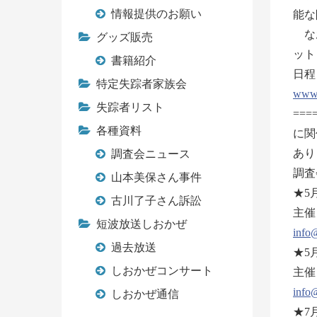
情報提供のお願い
能な
なお
グッズ販売
ット
書籍紹介
日程
特定失踪者家族会
www.
失踪者リスト
==
各種資料
に関
あり
調査会ニュース
調査
山本美保さん事件
★5
古川了子さん訴訟
主催
短波放送しおかぜ
info@
過去放送
★5
しおかぜコンサート
主催
info@
しおかぜ通信
★7