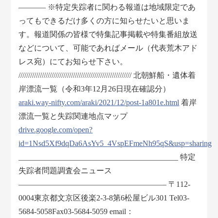
———– ※特定失踪者に関わる報道は地域限定であ
ってもできるだけ多くの方に知らせたいと思いま
す。報道関係の皆様で特集記事掲載や特集番組放送
などについて、可能であればメール（代表荒木アド
レス宛）にてお知らせ下さい。
////////////////////////////////////////////////////////// 北朝鮮船・遺体着
岸漂流一覧（令和3年12月26日現在確認分）
araki.way-nifty.com/araki/2021/12/post-1a801e.html
着岸
漂流一覧と失踪関連地点マップ
drive.google.com/open?
id=1Nsd5Xf9dqDa6AsYv5_4VspEFmeNh95qS&usp=sharing
_________________________________________ 特定
失踪者問題調査会ニュース
——————————————————— 〒112-
0004東京都文京区後楽2-3-8第6松屋ビル301 Tel03-
5684-5058Fax03-5684-5059 email：