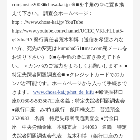
comjansite2003■chosa-kai.jp ※■を半角の＠に置き換
えて下さい。 調査会ホームぺージ：
http：//www.chosa-kai.jp/ YouTube
https://www.youtube.com/channel/UCECjVKicFLLut5-
qCvIna9A 発行責任者荒木和博（送信を希望されな
い方、宛先の変更は kumoha551■mac.com宛メールを
お送り下さい） ※■を半角の＠に置き換えて下さ
い。 ＜カンパのご協力をよろしくお願いします＞ ■
特定失踪者問題調査会■ ●クレジットカードでのカ
ンパが可能です。ホームページから入って手続きで
きます。
www.chosa-kai.jp/net_de_kifu
●郵便振替口
座00160-9-583587口座名義：特定失踪者問題調査会
●銀行口座 みずほ銀行 飯田橋支店 普通預金
2520933 名義 特定失踪者問題調査会 ●労金口
座 中央労働金庫 本郷支店 144093 名義 特定
失踪者問題調査会代表 荒木和博 （銀行口座のカ