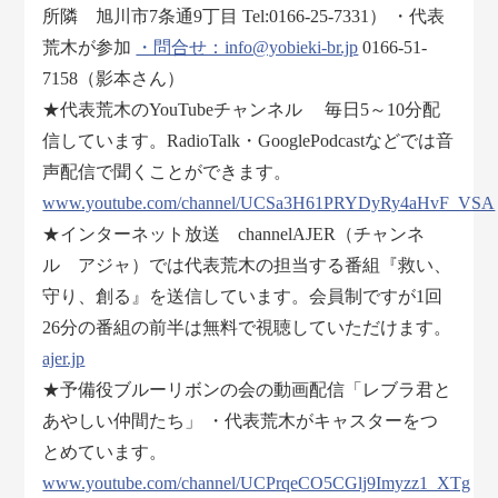
所隣 旭川市7条通9丁目 Tel:0166-25-7331） ・代表
荒木が参加
・問合せ：info@yobieki-br.jp
0166-51-
7158（影本さん）
★代表荒木のYouTubeチャンネル 毎日5～10分配
信しています。RadioTalk・GooglePodcastなどでは音
声配信で聞くことができます。
www.youtube.com/channel/UCSa3H61PRYDyRy4aHvF_VSA
★インターネット放送 channelAJER（チャンネ
ル アジャ）では代表荒木の担当する番組『救い、
守り、創る』を送信しています。会員制ですが1回
26分の番組の前半は無料で視聴していただけます。
ajer.jp
★予備役ブルーリボンの会の動画配信「レブラ君と
あやしい仲間たち」 ・代表荒木がキャスターをつ
とめています。
www.youtube.com/channel/UCPrqeCO5CGlj9Imyzz1_XTg