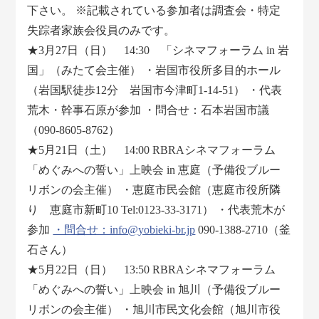
下さい。 ※記載されている参加者は調査会・特定
失踪者家族会役員のみです。
★3月27日（日） 14:30 「シネマフォーラム in 岩
国」（みたて会主催） ・岩国市役所多目的ホール
（岩国駅徒歩12分 岩国市今津町1-14-51） ・代表
荒木・幹事石原が参加 ・問合せ：石本岩国市議
（090-8605-8762）
★5月21日（土） 14:00 RBRAシネマフォーラム
「めぐみへの誓い」上映会 in 恵庭（予備役ブルー
リボンの会主催） ・恵庭市民会館（恵庭市役所隣
り 恵庭市新町10 Tel:0123-33-3171） ・代表荒木が
参加
・問合せ：info@yobieki-br.jp
090-1388-2710（釜
石さん）
★5月22日（日） 13:50 RBRAシネマフォーラム
「めぐみへの誓い」上映会 in 旭川（予備役ブルー
リボンの会主催） ・旭川市民文化会館（旭川市役