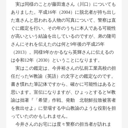
実は同様のことが藤田進さん（川口）についても
ありました。平成16年（2004）に脱北者が持ち出し
た進さんと思われる人物の写真について、警察は直
ぐに鑑定を行い、その年のうちに本人である可能性
が高いという結論を出しているのですが、弟の隆司
さんにそれを伝えたのは何と9年後の平成25年
（2013）。同様9年かかるなら英輝さんに伝えるの
は令和12年（2030）ということになります。
実はこの鑑定は、今井裕さんの弘前工業高校の担
任だったW教諭（英語）の文字との鑑定なのです。
書き慣れた筆記体ですから、確かに可能性はあると
思います。宣伝になりますが、ひょっとするとW教
諭は拙著『「希望」作戦、発動 北朝鮮拉致被害者
を救出せよ』に登場する中山教諭のような役割を担
っていたのかもしれません。
今井さんのお宅には度々警察の担当者が訪れま