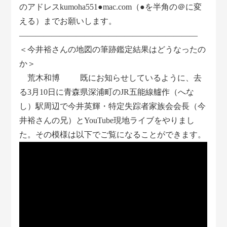
のアドレスkumoha551●mac.com（●を半角の＠に変
える）までお願いします。
――――――――――――――――――――――
＜今井裕さんの地図の筆跡鑑定結果はどうなったの
か＞
荒木和博 既にお知らせしているように、去
る3月10日に青森県深浦町のJR五能線艫作（へな
し）駅周辺で今井英輝・特定失踪者家族会会長（今
井裕さんの兄）とYouTube現地ライブをやりまし
た。その模様は以下でご覧になることができます。