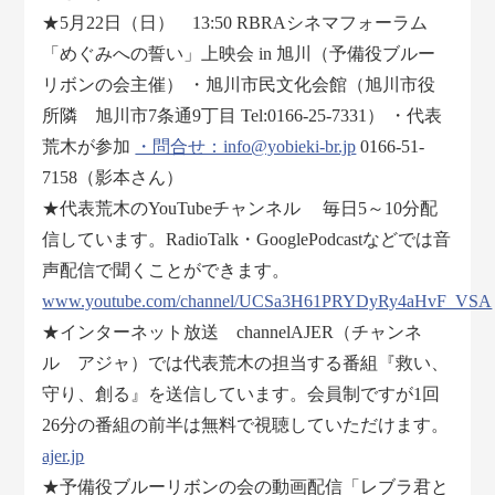
★5月22日（日） 13:50 RBRAシネマフォーラム
「めぐみへの誓い」上映会 in 旭川（予備役ブルー
リボンの会主催） ・旭川市民文化会館（旭川市役
所隣 旭川市7条通9丁目 Tel:0166-25-7331） ・代表
荒木が参加
・問合せ：info@yobieki-br.jp
0166-51-
7158（影本さん）
★代表荒木のYouTubeチャンネル 毎日5～10分配
信しています。RadioTalk・GooglePodcastなどでは音
声配信で聞くことができます。
www.youtube.com/channel/UCSa3H61PRYDyRy4aHvF_VSA
★インターネット放送 channelAJER（チャンネ
ル アジャ）では代表荒木の担当する番組『救い、
守り、創る』を送信しています。会員制ですが1回
26分の番組の前半は無料で視聴していただけます。
ajer.jp
★予備役ブルーリボンの会の動画配信「レブラ君と