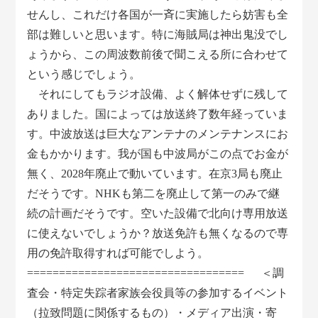
せんし、これだけ各国が一斉に実施したら妨害も全
部は難しいと思います。特に海賊局は神出鬼没でし
ょうから、この周波数前後で聞こえる所に合わせて
という感じでしょう。
それにしてもラジオ設備、よく解体せずに残して
ありました。国によっては放送終了数年経っていま
す。中波放送は巨大なアンテナのメンテナンスにお
金もかかります。我が国も中波局がこの点でお金が
無く、2028年廃止で動いています。在京3局も廃止
だそうです。NHKも第二を廃止して第一のみで継
続の計画だそうです。空いた設備で北向け専用放送
に使えないでしょうか？放送免許も無くなるので専
用の免許取得すれば可能でしよう。
================================== ＜調
査会・特定失踪者家族会役員等の参加するイベント
（拉致問題に関係するもの）・メディア出演・寄