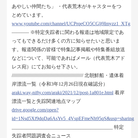
あやしい仲間たち」 ・代表荒木がキャスターをつ
とめています。
www.youtube.com/channel/UCPrqeCO5CGlj9Imyzz1_XTg
———– ※特定失踪者に関わる報道は地域限定であ
ってもできるだけ多くの方に知らせたいと思いま
す。報道関係の皆様で特集記事掲載や特集番組放送
などについて、可能であればメール（代表荒木アド
レス宛）にてお知らせ下さい。
////////////////////////////////////////////////////////// 北朝鮮船・遺体着
岸漂流一覧（令和3年12月26日現在確認分）
araki.way-nifty.com/araki/2021/12/post-1a801e.html
着岸
漂流一覧と失踪関連地点マップ
drive.google.com/open?
id=1Nsd5Xf9dqDa6AsYv5_4VspEFmeNh95qS&usp=sharing
_________________________________________ 特定
失踪者問題調査会ニュース