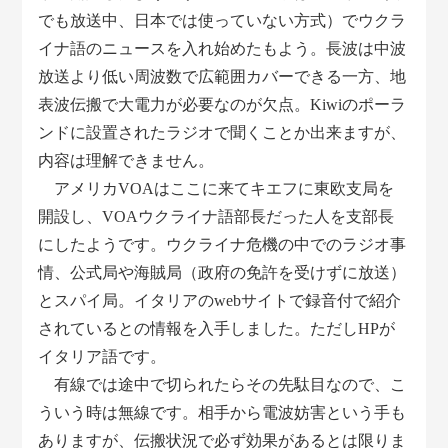
でも放送中、日本では使っていない方式）でウクラ
イナ語のニュースを入れ始めたもよう。長波は中波
放送より低い周波数で広範囲カバーできる一方、地
表波伝搬で大電力が必要なのが欠点。Kiwiのポーラ
ンドに設置されたラジオで聞くことか出来ますが、
内容は理解できません。
アメリカVOAはここに来てキエフに東欧支局を
開設し、VOAウクライナ語部長だった人を支部長
にしたようです。ウクライナ危機の中でのラジオ事
情、公式局や海賊局（政府の免許を受けずに放送）
とスパイ局。イタリアのwebサイトで録音付で紹介
されているとの情報を入手しました。ただしHPが
イタリア語です。
有線では途中で切られたらその先駄目なので、こ
ういう時は無線です。相手から電波妨害という手も
ありますが、伝搬状況で必ず効果があるとは限りま