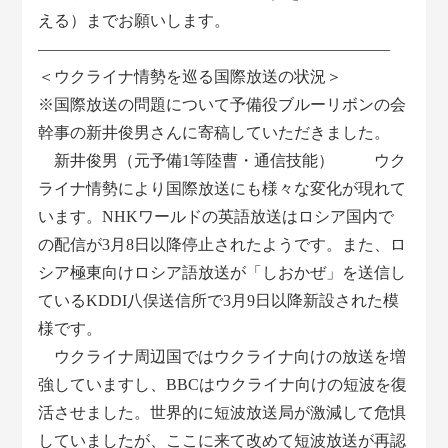
える）までお願いします。
――――――――――――――――――――――
＜ウクライナ情勢を巡る国際放送の状況＞
※国際放送の問題について予備役ブルーリボンの会
幹事の新井俊男さんに寄稿していただきました。
新井俊男（元予備1等陸曹・通信技能） ウク
ライナ情勢により国際放送にも様々な変化が現れて
います。NHKワールドの英語放送はロシア国内で
の配信が3月8日以降停止されたようです。また、ロ
シア極東向けロシア語放送が「しおかぜ」を送信し
ているKDDI八俣送信所で3月9日以降新設された模
様です。
ウクライナ周辺国ではウクライナ向けの放送を増
強していますし、BBCはウクライナ向けの短波を復
活させました。世界的に短波放送局が激減して危惧
していましたが、ここに来て改めて短波放送が再認