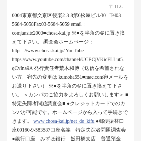
——————————————————— 〒112-
0004東京都文京区後楽2-3-8第6松屋ビル301 Tel03-
5684-5058Fax03-5684-5059 email：
comjansite2003■chosa-kai.jp ※■を半角の＠に置き換
えて下さい。 調査会ホームぺージ：
http：//www.chosa-kai.jp/ YouTube
https://www.youtube.com/channel/UCECjVKicFLLut5-
qCvIna9A 発行責任者荒木和博（送信を希望されな
い方、宛先の変更は kumoha551■mac.com宛メールを
お送り下さい） ※■を半角の＠に置き換えて下さ
い。 ＜カンパのご協力をよろしくお願いします＞ ■
特定失踪者問題調査会■ ●クレジットカードでのカ
ンパが可能です。ホームページから入って手続きで
きます。
www.chosa-kai.jp/net_de_kifu
●郵便振替口
座00160-9-583587口座名義：特定失踪者問題調査会
●銀行口座 みずほ銀行 飯田橋支店 普通預金