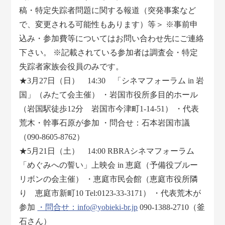
稿・特定失踪者問題に関する報道（突発事案など
で、変更される可能性もあります）等＞ ※事前申
込み・参加費等についてはお問い合わせ先にご連絡
下さい。 ※記載されている参加者は調査会・特定
失踪者家族会役員のみです。
★3月27日（日） 14:30 「シネマフォーラム in 岩
国」（みたて会主催） ・岩国市役所多目的ホール
（岩国駅徒歩12分 岩国市今津町1-14-51） ・代表
荒木・幹事石原が参加 ・問合せ：石本岩国市議
（090-8605-8762）
★5月21日（土） 14:00 RBRAシネマフォーラム
「めぐみへの誓い」上映会 in 恵庭（予備役ブルー
リボンの会主催） ・恵庭市民会館（恵庭市役所隣
り 恵庭市新町10 Tel:0123-33-3171） ・代表荒木が
参加
・問合せ：info@yobieki-br.jp
090-1388-2710（釜
石さん）