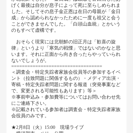
げく最後は自分が息子によって死に至らしめられま
した。そしてその息子金正恩は在日の母親が「金日
成」から認められなかったために一度も祖父と会う
ことができませんでした。「白頭山血統」とかいう
のもすべて虚構です。
おそらく現実には北朝鮮の旧正月は「歓喜の旋
律」というより「寒気の戦慄」ではないのかなと思
います。それに正面から向き合ったらやっていられ
ないでしょうが。
==================================
＜調査会・特定失踪者家族会役員等の参加するイベ
ント（拉致問題に関係するもの）・メディア出演・
寄稿・特定失踪者問題に関する報道（突発事案など
で、変更される可能性もあります）等＞
※事前申込み・参加費等についてはお問い合わせ先
にご連絡下さい。
※記載されている参加者は調査会・特定失踪者家族
会役員のみです。
★2月8日（火）15:00 現場ライブ