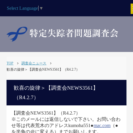
Select Language
▼
TOP
調査会ニュース
歓喜の旋律＞【調査会NEWS3561】（R4.2.7）
歓喜の旋律＞【調査会NEWS3561】
（R4.2.7）
【調査会NEWS3561】（R4.2.7）
※このメールには返信しないで下さい。お問い合わ
せ等は代表荒木のアドレスkumoha551●
mac.com
（●
を半角の＠に変える）までお願いします。