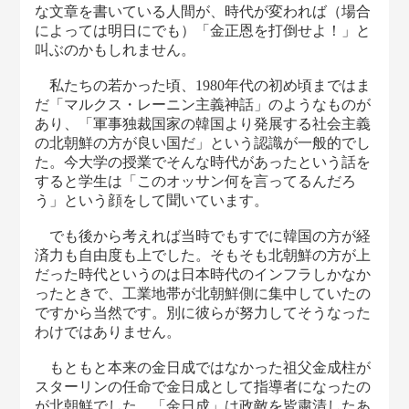
な文章を書いている人間が、時代が変われば（場合
によっては明日にでも）「金正恩を打倒せよ！」と
叫ぶのかもしれません。
私たちの若かった頃、1980年代の初め頃まではま
だ「マルクス・レーニン主義神話」のようなものが
あり、「軍事独裁国家の韓国より発展する社会主義
の北朝鮮の方が良い国だ」という認識が一般的でし
た。今大学の授業でそんな時代があったという話を
すると学生は「このオッサン何を言ってるんだろ
う」という顔をして聞いています。
でも後から考えれば当時でもすでに韓国の方が経
済力も自由度も上でした。そもそも北朝鮮の方が上
だった時代というのは日本時代のインフラしかなか
ったときで、工業地帯が北朝鮮側に集中していたの
ですから当然です。別に彼らが努力してそうなった
わけではありません。
もともと本来の金日成ではなかった祖父金成柱が
スターリンの任命で金日成として指導者になったの
が北朝鮮でした。「金日成」は政敵を皆粛清したあ