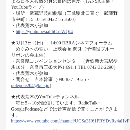
よる日本人拉致の真の目的は何か（TANSA主催・
YouTubeライブ）
・場所 武蔵野芸能劇場（三鷹駅北口直ぐ 武蔵野
市中町1-15-10 Tel:0422-55-3500）
・代表荒木が参加
・
https://youtu.be/aaPhCxsWQf4
★3月13日（日） 14:00 RBRAシネマフォーラム
「めぐみへの誓い」上映会 in 奈良（予備役ブルー
リボンの会主催）
・奈良県コンベンションセンター（近鉄新大宮駅徒
歩10分 奈良市三条大路1-691-1 TEL 0742-32-2290）
・代表荒木が参加
・問合せ：吉本幹事（090-8371-9125・
polepole204@kcn.jp
）
★代表荒木のYouTubeチャンネル
毎日5～10分配信しています。RadioTalk・
GooglePodcastなどでは音声配信で聞くことができま
す。
https://www.youtube.com/channel/UCSa3H61PRYDyRy4aHv