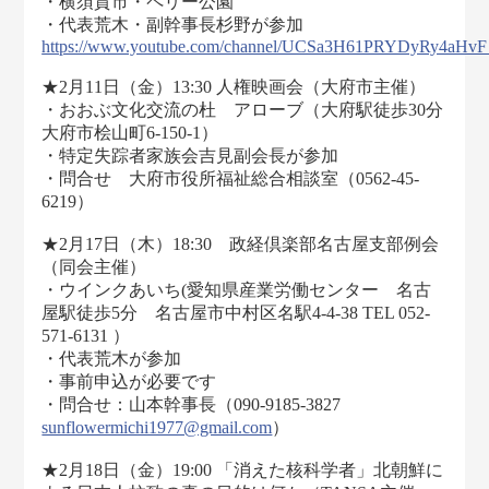
・横須賀市・ペリー公園
・代表荒木・副幹事長杉野が参加
https://www.youtube.com/channel/UCSa3H61PRYDyRy4aHv
★2月11日（金）13:30 人権映画会（大府市主催）
・おおぶ文化交流の杜 アローブ（大府駅徒歩30分
大府市桧山町6-150-1）
・特定失踪者家族会吉見副会長が参加
・問合せ 大府市役所福祉総合相談室（0562-45-
6219）
★2月17日（木）18:30 政経倶楽部名古屋支部例会
（同会主催）
・ウインクあいち(愛知県産業労働センター 名古
屋駅徒歩5分 名古屋市中村区名駅4-4-38 TEL 052-
571-6131 ）
・代表荒木が参加
・事前申込が必要です
・問合せ：山本幹事長（090-9185-3827
sunflowermichi1977@gmail.com
）
★2月18日（金）19:00 「消えた核科学者」北朝鮮に