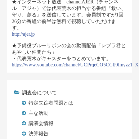
★インターネット放送 channelAJER（チャンネ
ル アジャ）では代表荒木の担当する番組『救い、
守り、創る』を送信しています。会員制ですが1回
26分の番組の前半は無料で視聴していただけま
す。
http://ajer.jp
★予備役ブルーリボンの会の動画配信「レブラ君と
あやしい仲間たち」
・代表荒木がキャスターをつとめています。
https://www.youtube.com/channel/UCPrqeCO5CGlj9Imyzz1_
調査会について
特定失踪者問題とは
主な活動
講演会情報
決算報告