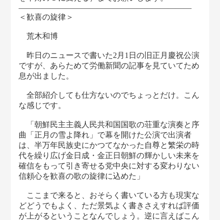
――――――――――――――――――――――
＜歓喜の旋律＞
荒木和博
昨日のニュースで書いた2月1日の旧正月慶祝公演
ですが、あらためて労働新聞の記事を見ていてため
息が出ました。
全部紹介しても仕方ないのでちょっとだけ。こん
な感じです。
「朝鮮民主主義人民共和国国歌の荘重な演奏と序
曲「正月の雪よ降れ」で幕を開けた公演で出演者
は、半万年民族史にかつてなかった自尊と繁栄の時
代を繰り広げ金日成・金正日朝鮮の輝かしい未来を
確信をもって引き寄せる党中央に対する変わりない
信頼心を歓喜の歌の旋律に込めた」
ここまで来ると、おそらく書いている方も現実な
どどうでもよく、ただ景気よく書きさえすれば評価
が上がるということなんでしょう。逆に言えばこん