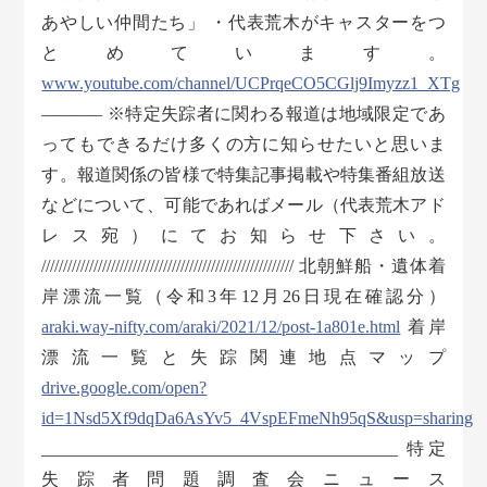
あやしい仲間たち」 ・代表荒木がキャスターをつ
とめています。
www.youtube.com/channel/UCPrqeCO5CGlj9Imyzz1_XTg
———– ※特定失踪者に関わる報道は地域限定であ
ってもできるだけ多くの方に知らせたいと思いま
す。報道関係の皆様で特集記事掲載や特集番組放送
などについて、可能であればメール（代表荒木アド
レス宛）にてお知らせ下さい。
////////////////////////////////////////////////////////// 北朝鮮船・遺体着
岸漂流一覧（令和3年12月26日現在確認分）
araki.way-nifty.com/araki/2021/12/post-1a801e.html
着岸
漂流一覧と失踪関連地点マップ
drive.google.com/open?
id=1Nsd5Xf9dqDa6AsYv5_4VspEFmeNh95qS&usp=sharing
_________________________________________ 特定
失踪者問題調査会ニュース