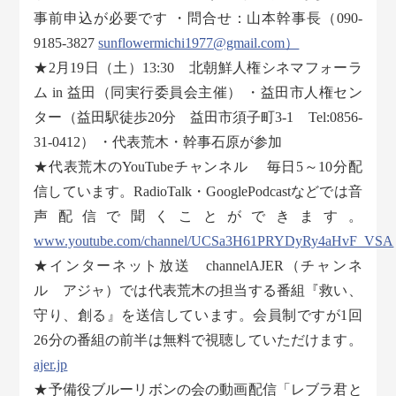
事前申込が必要です ・問合せ：山本幹事長（090-
9185-3827
sunflowermichi1977@gmail.com）
★2月19日（土）13:30 北朝鮮人権シネマフォーラ
ム in 益田（同実行委員会主催） ・益田市人権セン
ター（益田駅徒歩20分 益田市須子町3-1 Tel:0856-
31-0412） ・代表荒木・幹事石原が参加
★代表荒木のYouTubeチャンネル 毎日5～10分配
信しています。RadioTalk・GooglePodcastなどでは音
声配信で聞くことができます。
www.youtube.com/channel/UCSa3H61PRYDyRy4aHvF_VSA
★インターネット放送 channelAJER（チャンネ
ル アジャ）では代表荒木の担当する番組『救い、
守り、創る』を送信しています。会員制ですが1回
26分の番組の前半は無料で視聴していただけます。
ajer.jp
★予備役ブルーリボンの会の動画配信「レブラ君と