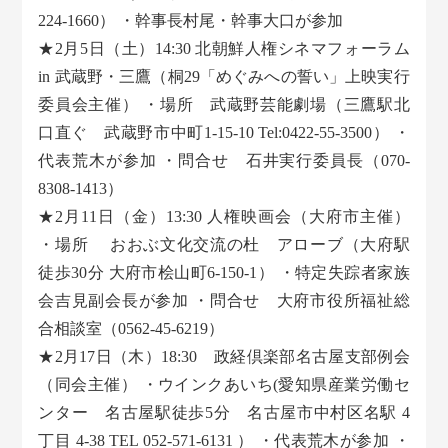
224-1660） ・幹事長村尾・幹事大口が参加
★2月5日（土）14:30 北朝鮮人権シネマフォーラム
in 武蔵野・三鷹（桐29「めぐみへの誓い」上映実行
委員会主催） ・場所 武蔵野芸能劇場（三鷹駅北
口直ぐ 武蔵野市中町1-15-10 Tel:0422-55-3500） ・
代表荒木が参加 ・問合せ 石井実行委員長（070-
8308-1413）
★2月11日（金）13:30 人権映画会（大府市主催）
・場所 おおぶ文化交流の杜 アローブ（大府駅
徒歩30分 大府市桧山町6-150-1） ・特定失踪者家族
会吉見副会長が参加 ・問合せ 大府市役所福祉総
合相談室（0562-45-6219）
★2月17日（木）18:30 政経倶楽部名古屋支部例会
（同会主催） ・ウインクあいち(愛知県産業労働セ
ンター 名古屋駅徒歩5分 名古屋市中村区名駅 4
丁目 4-38 TEL 052-571-6131 ） ・代表荒木が参加 ・