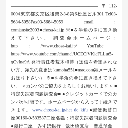
——————————————————— 〒112-
0004東京都文京区後楽2-3-8第6松屋ビル301 Tel03-
5684-5058Fax03-5684-5059 email：
comjansite2003■chosa-kai.jp ※■を半角の＠に置き換
えて下さい。 調査会ホームぺージ：
http：//www.chosa-kai.jp/ YouTube
https://www.youtube.com/channel/UCECjVKicFLLut5-
qCvIna9A 発行責任者荒木和博（送信を希望されな
い方、宛先の変更は kumoha551■mac.com宛メールを
お送り下さい） ※■を半角の＠に置き換えて下さ
い。 ＜カンパのご協力をよろしくお願いします＞ ■
特定失踪者問題調査会■ ●クレジットカードでのカ
ンパが可能です。ホームページから入って手続きで
きます。
www.chosa-kai.jp/net_de_kifu
●郵便振替口
座00160-9-583587口座名義：特定失踪者問題調査会
●銀行口座 みずほ銀行 飯田橋支店 普通預金