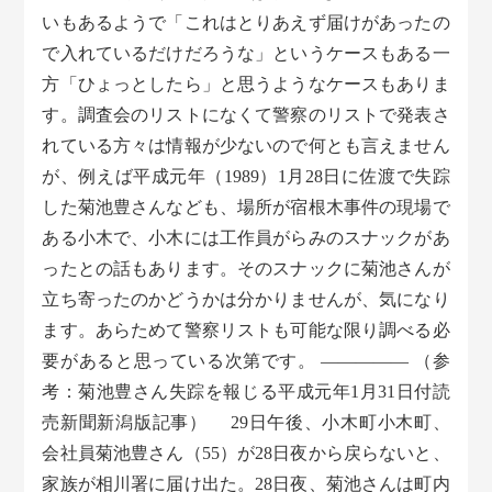
いもあるようで「これはとりあえず届けがあったの
で入れているだけだろうな」というケースもある一
方「ひょっとしたら」と思うようなケースもありま
す。調査会のリストになくて警察のリストで発表さ
れている方々は情報が少ないので何とも言えません
が、例えば平成元年（1989）1月28日に佐渡で失踪
した菊池豊さんなども、場所が宿根木事件の現場で
ある小木で、小木には工作員がらみのスナックがあ
ったとの話もあります。そのスナックに菊池さんが
立ち寄ったのかどうかは分かりませんが、気になり
ます。あらためて警察リストも可能な限り調べる必
要があると思っている次第です。 ————— （参
考：菊池豊さん失踪を報じる平成元年1月31日付読
売新聞新潟版記事） 29日午後、小木町小木町、
会社員菊池豊さん（55）が28日夜から戻らないと、
家族が相川署に届け出た。28日夜、菊池さんは町内