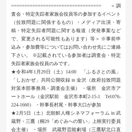
================================== ＜調
査会・特定失踪者家族会役員等の参加するイベント
（拉致問題に関係するもの）・メディア出演・寄
稿・特定失踪者問題に関する報道（突発事案など
で、変更される可能性もあります）等＞ ※事前申
込み・参加費等についてはお問い合わせ先にご連絡
下さい。 ※記載されている参加者は調査会・特定
失踪者家族会役員のみです。
★令和4年1月29日（土）14:00 「ふるさとの風」
「しおかぜ」共同公開収録 in 金沢（政府拉致問題
対策本部事務局・調査会主催） ・場所 金沢市ア
ートホール（金沢駅前 金沢市本町2-15-1 Tel:076-
224-1660） ・幹事長村尾・幹事大口が参加
★2月5日（土）北朝鮮人権シネマフォーラム in 武
蔵野・三鷹（桐29「めぐみへの誓い」上映実行委員
会主催） ・場所 武蔵野芸能劇場（三鷹駅北口直