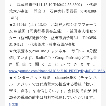
ぐ 武蔵野市中町1-15-10 Tel:0422-55-3500） ・代表
荒木が参加 ・問合せ 石井実行委員長（070-8308-
1413）
★2月19日（土）13:30 北朝鮮人権シネマフォーラ
ム in 益田（同実行委員会主催） ・益田市人権セン
ター（益田駅徒歩20分 益田市須子町3-1 Tel:0856-
31-0412） ・代表荒木・幹事石原が参加
★代表荒木のYouTubeチャンネル 毎日5～10分配
信しています。RadioTalk・GooglePodcastなどでは音
声配信で聞くことができます。
www.youtube.com/channel/UCSa3H61PRYDyRy4aHvF_VSA
★インターネット放送 channelAJER（チャンネ
ル アジャ）では代表荒木の担当する番組『救い、
守り、創る』を送信しています。会員制ですが1回
26分の番組の前半は無料で視聴していただけます。
ajer.jp