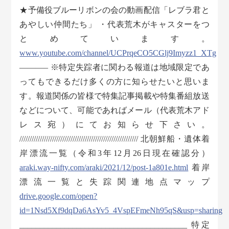
★予備役ブルーリボンの会の動画配信「レブラ君と
あやしい仲間たち」 ・代表荒木がキャスターをつ
とめています。
www.youtube.com/channel/UCPrqeCO5CGlj9Imyzz1_XTg
———– ※特定失踪者に関わる報道は地域限定であ
ってもできるだけ多くの方に知らせたいと思いま
す。報道関係の皆様で特集記事掲載や特集番組放送
などについて、可能であればメール（代表荒木アド
レス宛）にてお知らせ下さい。
////////////////////////////////////////////////////////// 北朝鮮船・遺体着
岸漂流一覧（令和3年12月26日現在確認分）
araki.way-nifty.com/araki/2021/12/post-1a801e.html
着岸
漂流一覧と失踪関連地点マップ
drive.google.com/open?
id=1Nsd5Xf9dqDa6AsYv5_4VspEFmeNh95qS&usp=sharing
_________________________________________ 特定