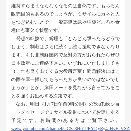
維持すらままならなくなるのは当然です。もちろん
販売目的もあるのでしょうが、ミサイルにカネと人
をつぎ込むことで、一般部隊は武器弾薬どころか食
糧にも事欠く状態です。
発想の転換で、総理も「どんどん撃ったらどうで
しょう。制裁はさらに続くし誰も援助できなくなり
ます。もし北朝鮮国内で反対の方がおられたらぜひ
日本政府にご連絡下さい。いずれにいたしましても
（これも良く出てくるお役所言葉）問題解決にはこ
の際在庫一掃してもらった方が良いのではないでし
ょうか」とか、岸田ノートを見ながら言ってみるこ
とを強くお勧めする次第です。
なお、明日（1月7日午前0時公開）のYouTubeショ
ートメッセージでミサイル発射についてお話しする
予定です。お時間のある方はご覧下さい。
www.youtube.com/channel/UCSa3H61PRYDyRy4aHvF_VSA