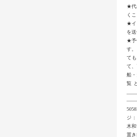
★代
くこ
★イ
を送
★予
す
ても
て、可
船・
覧
__
——
505
ジ：ht
木和
置き