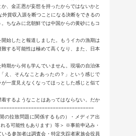
とか、金正恩が妄想を持ったからではないかと
な外貨収入源を断つことになる決断をできるの
う。ちなみに北朝鮮では中国からの黄砂にもコ
を開始したと報道しました。もうイカの漁期は
遭難する可能性は極めて高くなり、また、日本
時期から何も学んでいません。現場の自治体
「え、そんなことあったの？」という感じで
ラが一度見えなくなってほっとした感じと似て
着するようなことはあってはならない。だか
===========================
開の拉致問題に関係するもの）・メディア出
れる可能性もあります）等＞ ※事前申込み・
ている参加者は調査会・特定失踪者家族会役員