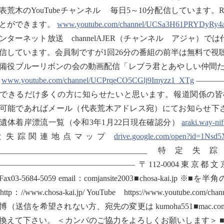
表荒木のYouTubeチャンネル 毎日5～10分配信しています。Radio
とができます。
www.youtube.com/channel/UCSa3H61PRYDyRy
ンターネット放送 channelAJER（チャンネル アジャ）
信しています。会員制ですが1回26分の番組の前半は無料で視
備役ブルーリボンの会の動画配信「レブラ君とあやしい仲間た
。
www.youtube.com/channel/UCPrqeCO5CGlj9Imyzz1_XTg
———
できるだけ多くの方に知らせたいと思います。報道関係の皆
能であればメール（代表荒木アドレス宛）にてお知らせ下さい。 ///////////////////////
遺体着岸漂流一覧（令和3年1月22日現在確認分）
araki.way-ni
と失踪関連地点マップ
drive.google.com/open?id=1Ns
_______________________________
————————————————— 〒112-0004東京都文京区後楽
8Fax03-5684-5059 email：comjansite2003■chosa-
tp：//www.chosa-kai.jp/ YouTube https://www.youtube.com
博（送信を希望されない方、宛先の変更は kumoha551■mac
換えて下さい。 ＜カンパのご協力をよろしくお願いします＞ ■