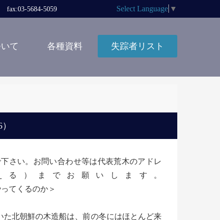
Select Language
▼
x:03-5684-5059
ついて
各種資料
失踪者リスト
6）
しないで下さい。お問い合わせ等は代表荒木のアドレ
の＠に変える）までお願いします。
やってくるのか＞
いた北朝鮮の木造船は、前の冬にはほとんど来