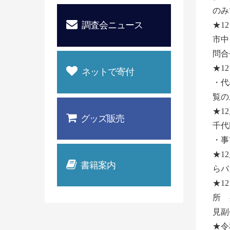
のみ
調査会ニュース
★1
市中
問合
★1
ネットで寄付
・代
覧の
★1
グッズ販売
千代
・事
★1
書籍案内
らバ
★1
所 
見副
★令