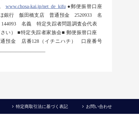
す。
www.chosa-kai.jp/net_de_kifu
●郵便振替口座
みずほ銀行 飯田橋支店 普通預金 2520933 名
144093 名義 特定失踪者問題調査会代表
さい） ■特定失踪者家族会■ 郵便振替口座
行 普通預金 店番128（イチニハチ） 口座番号
_________________
特定商取引法に基づく表記
お問い合わせ