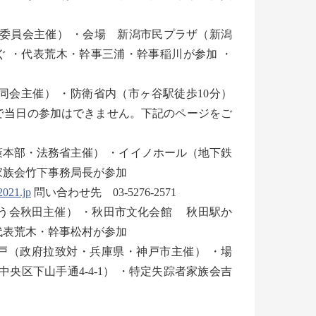
行委員会主催） ・会場 新潟市民プラザ（新潟
古町下車すぐ ・代表荒木・幹事三浦・幹事稲川が参加 ・
（同会主催） ・防衛省内（市ヶ谷駅徒歩10分）
で当日の参加はできません。下記のページをご
対策本部・法務省主催） ・イイノホール（地下鉄
者家族会竹下事務局長が参加
021.jp
問い合わせ先 03-5276-2571
田（救う会秋田主催） ・秋田市文化会館 秋田駅か
・代表荒木・幹事松村が参加
・神戸（政府拉致対・兵庫県・神戸市主催） ・場
区下山手通4-4-1） ・特定失踪者家族会吉