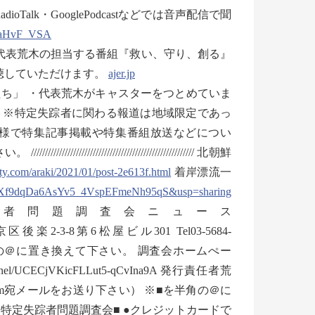
Talk・GooglePodcastなどでは音声配信で聞
4aHvF_VSA
では代表荒木の担当する番組『救い、守り、創る』
聴していただけます。
ajer.jp
ち」 ・代表荒木がキャスターをつとめていま
– ※特定失踪者に関わる報道は地域限定であっ
様で特集記事掲載や特集番組放送などについ
/////////////////////////////////// 北朝鮮
fty.com/araki/2021/01/post-2e613f.html
着岸漂流一
d5Xf9dqDa6AsYv5_4VspEFmeNh95qS&usp=sharing
________ 特定失踪者問題調査会ニュース
2-3-8第6松屋ビル301 Tel03-5684-
kai.jp ※■を半角の＠に置き換えて下さい。 調査会ホームぺー
/channel/UCECjVKicFLLut5-qCvIna9A 発行責任者荒
.com宛メールをお送り下さい） ※■を半角の＠に
特定失踪者問題調査会■ ●クレジットカードで