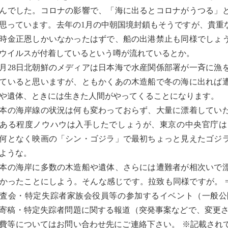
んでした。コロナの影響で、「海に出るとコロナがうつる」
思っています。去年の1月の中朝国境封鎖もそうですが、貴重
時金正恩しかいなかったはずで、船の出港禁止も同様でしょ
ウイルスが付着しているという噂が流れているとか。
月28日北朝鮮のメディアは日本海で水産関係部署が一斉に漁
ていると思いますが、ともかくあの木造船で冬の海に出れば
や遺体、ときには生きた人間がやってくることになります。
の海岸線の状況は何も変わっておらず、大量に漂着していた
ある程度ノウハウは入手したでしょうが、東京の中央官庁は
何となく映画の「シン・ゴジラ」で最初ちょっと見えたゴジ
ような。
の海岸に多数の木造船や遺体、さらには遭難者が相次いで漂
かったことにしよう。そんな感じです。拉致も同様ですが。 ========
査会・特定失踪者家族会役員等の参加するイベント（一般公
寄稿・特定失踪者問題に関する報道（突発事案などで、変更さ
費等についてはお問い合わせ先にご連絡下さい。 ※記載され