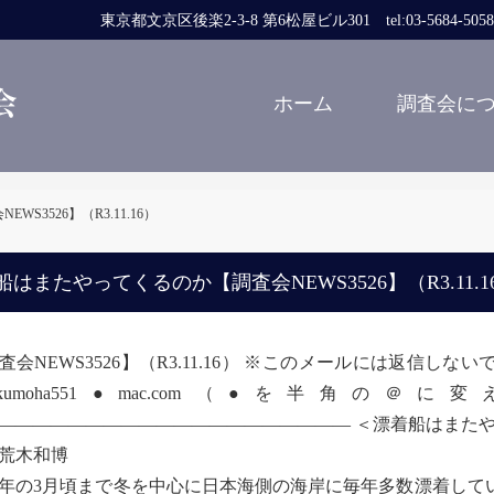
東京都文京区後楽2-3-8 第6松屋ビル301 tel:03-5684-5058 fa
ホーム
調査会に
3526】（R3.11.16）
船はまたやってくるのか【調査会NEWS3526】（R3.11.1
査会NEWS3526】（R3.11.16） ※このメールには返信
kumoha551●mac.com（●を半角
―――――――――――――――――――― ＜漂着船はまた
木和博
の3月頃まで冬を中心に日本海側の海岸に毎年多数漂着して