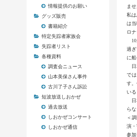
情報提供のお願い
ませ
私は
グッズ販売
は当
書籍紹介
ロナ
特定失踪者家族会
10
失踪者リスト
過ぎ
各種資料
に船
日本
調査会ニュース
では
山本美保さん事件
す。
古川了子さん訴訟
いる
短波放送しおかぜ
日本
過去放送
らな
しおかぜコンサート
＜調
演・
しおかぜ通信
参加