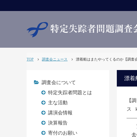
TOP
調査会ニュース
漂着船はまたやってくるのか【調査会NEWS
漂着
調査会について
特定失踪者問題とは
【調
主な活動
ス
講演会情報
――
決算報告
荒
寄付のお願い
去年