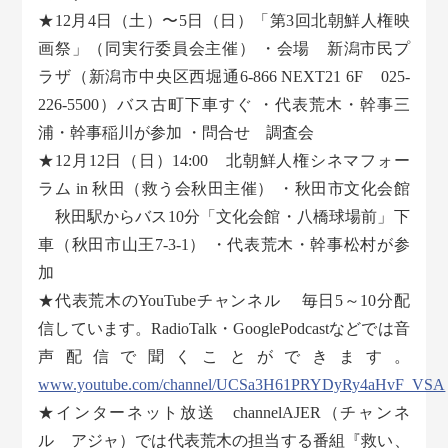
★12月4日（土）〜5日（日）「第3回北朝鮮人権映
画祭」（同実行委員会主催） ・会場 新潟市民プ
ラザ（新潟市中央区西堀通6-866 NEXT21 6F 025-
226-5500）バス古町下車すぐ ・代表荒木・幹事三
浦・幹事稲川が参加 ・問合せ 調査会
★12月12日（日）14:00 北朝鮮人権シネマフォー
ラム in 秋田（救う会秋田主催） ・秋田市文化会館
秋田駅からバス10分「文化会館・八橋球場前」下
車（秋田市山王7-3-1） ・代表荒木・幹事松村が参
加
★代表荒木のYouTubeチャンネル 毎日5～10分配
信しています。RadioTalk・GooglePodcastなどでは音
声配信で聞くことができます。
www.youtube.com/channel/UCSa3H61PRYDyRy4aHvF_VSA
★インターネット放送 channelAJER（チャンネ
ル アジャ）では代表荒木の担当する番組『救い、