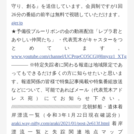
守り、創る』を送信しています。会員制ですが1回
26分の番組の前半は無料で視聴していただけます。
ajer.jp
★予備役ブルーリボンの会の動画配信「レブラ君と
あやしい仲間たち」 ・代表荒木がキャスターをつ
とめています。
www.youtube.com/channel/UCPrqeCO5CGlj9Imyzz1_XTg
———– ※特定失踪者に関わる報道は地域限定であ
ってもできるだけ多くの方に知らせたいと思いま
す。報道関係の皆様で特集記事掲載や特集番組放送
などについて、可能であればメール（代表荒木アド
レス宛）にてお知らせ下さい。
////////////////////////////////////////////////////////// 北朝鮮船・遺体着
岸漂流一覧（令和3年1月22日現在確認分）
araki.way-nifty.com/araki/2021/01/post-2e613f.html
着岸
漂流一覧と失踪関連地点マップ