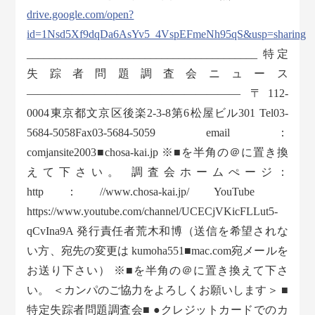
drive.google.com/open?
id=1Nsd5Xf9dqDa6AsYv5_4VspEFmeNh95qS&usp=sharing
_________________________________________ 特定
失踪者問題調査会ニュース
——————————————————— 〒112-
0004東京都文京区後楽2-3-8第6松屋ビル301 Tel03-
5684-5058Fax03-5684-5059 email：
comjansite2003■chosa-kai.jp ※■を半角の＠に置き換
えて下さい。 調査会ホームぺージ：
http：//www.chosa-kai.jp/ YouTube
https://www.youtube.com/channel/UCECjVKicFLLut5-
qCvIna9A 発行責任者荒木和博（送信を希望されな
い方、宛先の変更は kumoha551■mac.com宛メールを
お送り下さい） ※■を半角の＠に置き換えて下さ
い。 ＜カンパのご協力をよろしくお願いします＞ ■
特定失踪者問題調査会■ ●クレジットカードでのカ