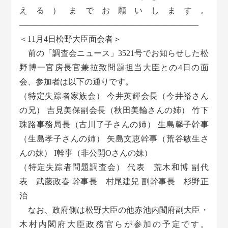
える）までお願いします。
――――――――――――――――――――――
＜11月4日松野大臣面会者＞
前の「調査会ニュース」3521号でお知らせした松
野博一官房長官兼拉致問題担当大臣との4日の面
会、参加者は以下の通りです。
（特定失踪者家族会） 今井英輝会長（今井裕さん
の兄） 吉見美保副会長（秋田美輪さんの姉） 竹下
珠路事務局長（古川了子さんの姉） 生島馨子幹事
（生島孝子さんの姉） 矢島文恵幹事（荒谷敏生さ
んの妹） I幹事（非公開Oさんの妹）
（特定失踪者問題調査会） 代表 荒木和博 副代
表 武藤政春 幹事長 村尾建兒 副幹事長 杉野正
治
なお、政府側は松野大臣の他赤池内閣府副大臣・
木村内閣府大臣政務官らが参加の予定です。