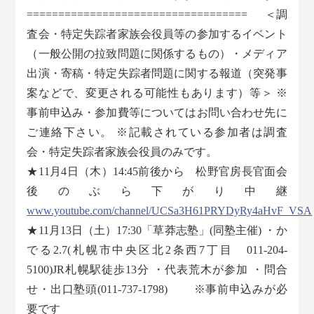
=================================== ＜調
査会・特定失踪者家族会役員等の参加するイベント
（一般公開の拉致問題に関係するもの）・メディア
出演・寄稿・特定失踪者問題に関する報道（突発事
案などで、変更される可能性もあります）等＞ ※
事前申込み・参加費等についてはお問い合わせ先に
ご連絡下さい。 ※記載されている参加者は調査
会・特定失踪者家族会役員のみです。
★11月4日（木）14:45前後から 松野官房長官面会
後のぶら下がり中継
www.youtube.com/channel/UCSa3H61PRYDyRy4aHvF_VSA
★11月13日（土）17:30「草莽志塾」(同塾主催) ・か
でる2.7(札幌市中央区北2条西7丁目 011-204-
5100)JR札幌駅徒歩13分 ・代表荒木が参加 ・問合
せ・出口塾頭(011-737-1798) ※事前申込みが必
要です