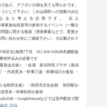
めであり、アフガンの例を見ても明らかです。
ようにして下さい。これは国民への啓蒙のみな
なると考える次第です。 以上
査会・特定失踪者家族会役員等の参加するイベント（一般公
者問題に関する報道（突発事案などで、変更さ
お問い合わせ先にご連絡下さい。 ※記載されて
区北2条西7丁目 011-204-5100)JR札幌駅徒
) ※事前申込みが必要です
行委員会主催） ・会場 新潟市民プラザ（新潟
古町下車すぐ ・代表荒木・幹事三浦・幹事稲川が参加 ・
田（救う会秋田主催） ・秋田市文化会館 秋田駅か
・代表荒木・幹事松村が参加
Talk・GooglePodcastなどでは音声配信で聞
4aHvF_VSA