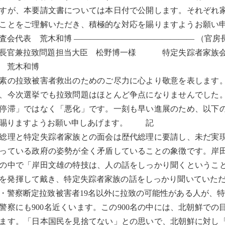
すが、本要請文書については本日付で公開します。それぞれ
ことをご理解いただき、積極的な対応を賜りますようお願い申しあ
査会代表 荒木和博 ——————————————— （官房
房長官兼拉致問題担当大臣 松野博一様 特定失踪者家族
 荒木和博
の拉致被害者救出のためのご尽力に心より敬意を表します。
、今次選挙でも拉致問題はほとんど争点になりませんでした
停滞」ではなく「悪化」です。一刻も早い進展のため、以下
賜りますようお願い申しあげます。 記
総理と特定失踪者家族との面会は歴代総理に要請し、未だ実
っている政府の姿勢が全く矛盾していることの象徴です。岸
の中で「岸田文雄の特技は、人の話をしっかり聞くというこ
を発揮して戴き、特定失踪者家族の話をしっかり聞いていただ
・警察断定拉致被害者19名以外に拉致の可能性がある人が、特
警察にも900名近くいます。この900名の中には、北朝鮮で
ます。「日本国民を見捨てない」との思いで、北朝鮮に対し