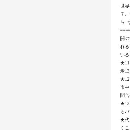
世界
７、
ら
==
開の
れる
いる
★1
歩1
★1
市中
問合
★1
らバ
★代
くこ