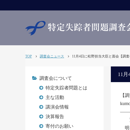
TOP
調査会ニュース
11月4日に松野担当大臣と面会【調査会NE
11月
調査会について
特定失踪者問題とは
【調
主な活動
k
講演会情報
――
決算報告
荒
寄付のお願い
明後