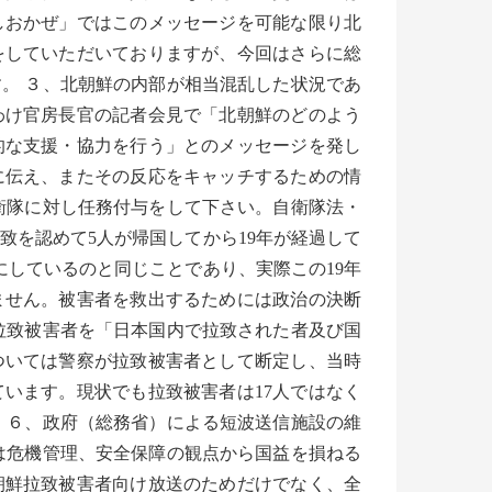
しおかぜ」ではこのメッセージを可能な限り北
をしていただいておりますが、今回はさらに総
。 ３、北朝鮮の内部が相当混乱した状況であ
わけ官房長官の記者会見で「北朝鮮のどのよう
的な支援・協力を行う」とのメッセージを発し
に伝え、またその反応をキャッチするための情
衛隊に対し任務付与をして下さい。自衛隊法・
致を認めて5人が帰国してから19年が経過して
にしているのと同じことであり、実際この19年
ません。被害者を救出するためには政治の決断
拉致被害者を「日本国内で拉致された者及び国
ついては警察が拉致被害者として断定し、当時
います。現状でも拉致被害者は17人ではなく
。 ６、政府（総務省）による短波送信施設の維
は危機管理、安全保障の観点から国益を損ねる
朝鮮拉致被害者向け放送のためだけでなく、全