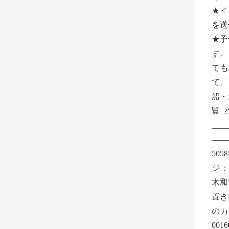
★イ
を送
★予
す
ても
て、可
船・
覧
__
——
505
ジ：ht
木和
置き
の
00