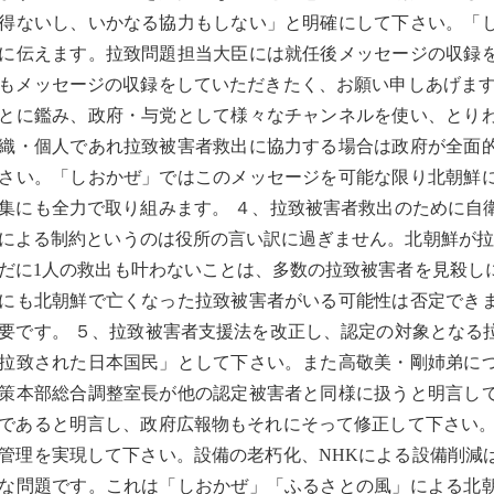
得ないし、いかなる協力もしない」と明確にして下さい。「
に伝えます。拉致問題担当大臣には就任後メッセージの収録
もメッセージの収録をしていただきたく、お願い申しあげます
とに鑑み、政府・与党として様々なチャンネルを使い、とり
織・個人であれ拉致被害者救出に協力する場合は政府が全面
さい。「しおかぜ」ではこのメッセージを可能な限り北朝鮮
集にも全力で取り組みます。 ４、拉致被害者救出のために自
による制約というのは役所の言い訳に過ぎません。北朝鮮が拉
だに1人の救出も叶わないことは、多数の拉致被害者を見殺し
にも北朝鮮で亡くなった拉致被害者がいる可能性は否定でき
要です。 ５、拉致被害者支援法を改正し、認定の対象となる
拉致された日本国民」として下さい。また高敬美・剛姉弟に
策本部総合調整室長が他の認定被害者と同様に扱うと明言して
人であると明言し、政府広報物もそれにそって修正して下さい
管理を実現して下さい。設備の老朽化、NHKによる設備削減
な問題です。これは「しおかぜ」「ふるさとの風」による北