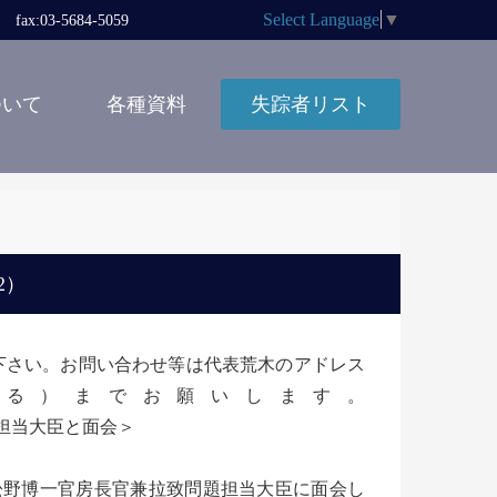
Select Language
▼
x:03-5684-5059
ついて
各種資料
失踪者リスト
2）
ないで下さい。お問い合わせ等は代表荒木のアドレス
の＠に変える）までお願いします。
野担当大臣と面会＞
が松野博一官房長官兼拉致問題担当大臣に面会し