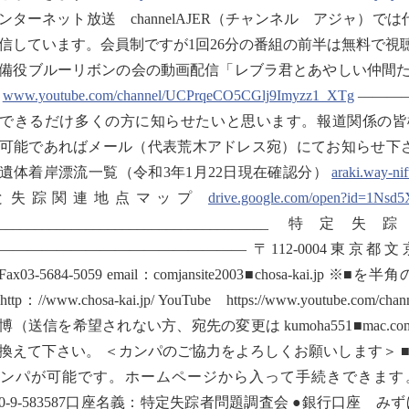
ンターネット放送 channelAJER（チャンネル アジャ）
信しています。会員制ですが1回26分の番組の前半は無料で視
備役ブルーリボンの会の動画配信「レブラ君とあやしい仲間た
。
www.youtube.com/channel/UCPrqeCO5CGlj9Imyzz1_XTg
———
できるだけ多くの方に知らせたいと思います。報道関係の皆
能であればメール（代表荒木アドレス宛）にてお知らせ下さい。 ///////////////////////
遺体着岸漂流一覧（令和3年1月22日現在確認分）
araki.way-ni
と失踪関連地点マップ
drive.google.com/open?id=1Ns
_______________________________
————————————————— 〒112-0004東京都文京区後楽
8Fax03-5684-5059 email：comjansite2003■chosa-
tp：//www.chosa-kai.jp/ YouTube https://www.youtube.com
博（送信を希望されない方、宛先の変更は kumoha551■mac
換えて下さい。 ＜カンパのご協力をよろしくお願いします＞ ■
カンパが可能です。ホームページから入って手続きできま
160-9-583587口座名義：特定失踪者問題調査会 ●銀行口座 