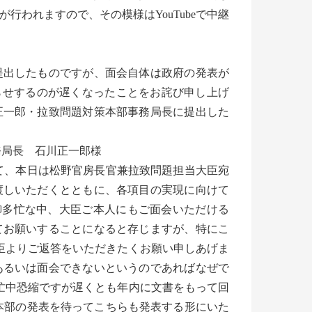
行われますので、その模様はYouTubeで中継
提出したものですが、面会自体は政府の発表が
らせするのが遅くなったことをお詫び申し上げ
正一郎・拉致問題対策本部事務局長に提出した
務局長 石川正一郎様
て、本日は松野官房長官兼拉致問題担当大臣宛
渡しいただくとともに、各項目の実現に向けて
御多忙な中、大臣ご本人にもご面会いただける
てお願いすることになると存じますが、特にこ
臣よりご返答をいただきたくお願い申しあげま
あるいは面会できないというのであればなぜで
忙中恐縮ですが遅くとも年内に文書をもって回
本部の発表を待ってこちらも発表する形にいた