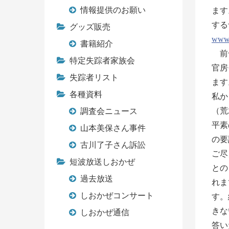
情報提供のお願い
ます
する
グッズ販売
www.
書籍紹介
前号
特定失踪者家族会
官房
失踪者リスト
ます
各種資料
私か
（荒
調査会ニュース
平素
山本美保さん事件
の要
古川了子さん訴訟
ご尽
短波放送しおかぜ
との
過去放送
れま
しおかぜコンサート
す。
きな
しおかぜ通信
答い