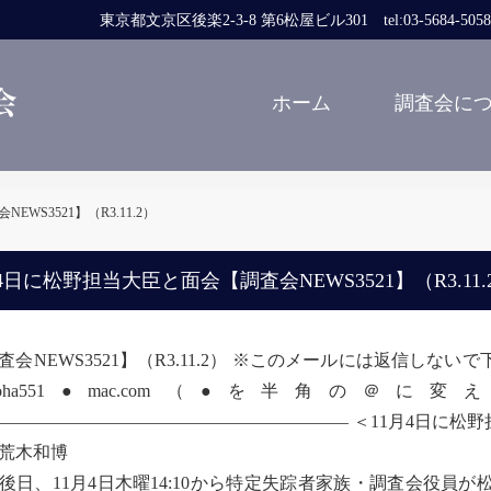
東京都文京区後楽2-3-8 第6松屋ビル301 tel:03-5684-5058 fa
ホーム
調査会に
WS3521】（R3.11.2）
4日に松野担当大臣と面会【調査会NEWS3521】（R3.11.
査会NEWS3521】（R3.11.2） ※このメールには返信し
umoha551●mac.com（●を半角
―――――――――――――――――――― ＜11月4日に松
木和博
日、11月4日木曜14:10から特定失踪者家族・調査会役員