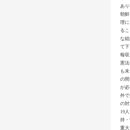
あり
朝鮮
理に
るこ
な組
て下
報収
憲法
も未
の間
が必
外で
の対
19
持・
重大