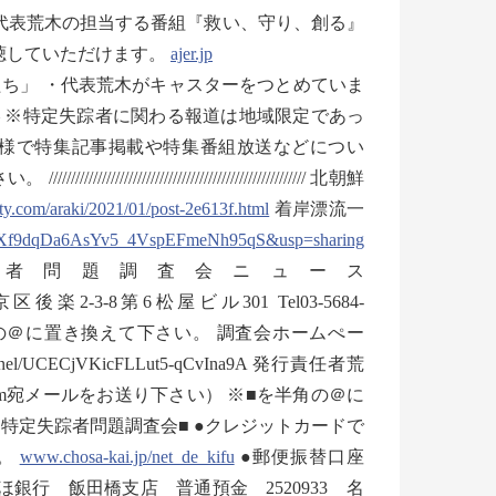
では代表荒木の担当する番組『救い、守り、創る』
聴していただけます。
ajer.jp
ち」 ・代表荒木がキャスターをつとめていま
– ※特定失踪者に関わる報道は地域限定であっ
様で特集記事掲載や特集番組放送などについ
/////////////////////////////////// 北朝鮮
fty.com/araki/2021/01/post-2e613f.html
着岸漂流一
d5Xf9dqDa6AsYv5_4VspEFmeNh95qS&usp=sharing
________ 特定失踪者問題調査会ニュース
2-3-8第6松屋ビル301 Tel03-5684-
kai.jp ※■を半角の＠に置き換えて下さい。 調査会ホームぺー
/channel/UCECjVKicFLLut5-qCvIna9A 発行責任者荒
.com宛メールをお送り下さい） ※■を半角の＠に
特定失踪者問題調査会■ ●クレジットカードで
す。
www.chosa-kai.jp/net_de_kifu
●郵便振替口座
みずほ銀行 飯田橋支店 普通預金 2520933 名