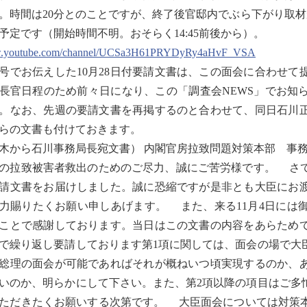
。時間は20分とのことですが、終了後官邸内でぶら下がり取材が
予定です（開始時間不明。おそらく14:45前後から）。
youtube.com/channel/UCSa3H61PRYDyRy4aHvF_VSA
でお伝えした10月28日付要請文書は、この面会に合わせて
長官日程のため前々日になり、この「調査会NEWS」でお知
。なお、先週の要請文書を再掲するのと合わせて、同日石川
らの文書も付けておきます。
木から石川事務局長宛文書） 内閣官房拉致問題対策本部 事
の拉致被害者救出のためのご尽力、誠にご苦労様です。 さ
請文書をお届けしました。誠に恐縮ですが是非とも大臣にお
力賜りたくお願い申しあげます。 また、来る11月4日には
ことで感謝しております。当日はこの文書の内容をあらため
で繰り返し要請しております第1項に関しては、面会の場で大
総理の面会が可能であればそれが概ねいつ頃実現するのか、
いのか、明らかにして下さい。また、第2項以降の項目はご多
ただきたくお願いする次第です。 大臣面会については対策