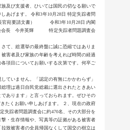
家族及び支援者、ひいては国民の切なる願いで
げます。 令和3年10月28日 特定失踪者問
長官宛要請文書） 令和3年10月28日 内閣
会会長 今井英輝 特定失踪者問題調査会
さて、総選挙の最終盤に誠に恐縮ではありま
。被害者及び家族の年齢を考えれば時間の経過
の各項目についてお願いする次第です。何卒ご
現していません。「認定の有無にかかわらず」
田総理は過日自民党総裁に選出されたときあい
とであります」と言っておられます。ぜひその
きたくお願い申しあげます。 ２、現在の政府
定失踪者問題調査会に約470名、その大部分を
の目撃・生存情報や、写真等の証拠がある被害者
「拉致被害者の全員帰国なくして国交の樹立は