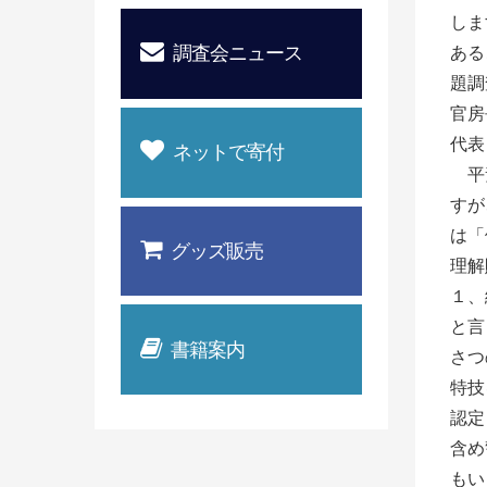
しま
調査会ニュース
ある
題調
官
代表
ネットで寄付
平素
すが
は「
グッズ販売
理解
１、
と言
書籍案内
さつ
特技
認定
含め
もい