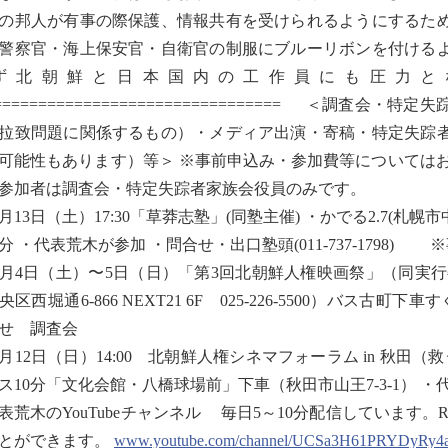
の邦人が有事の際保護、情報共有を受けられるようにするた
警察官・海上保安官・自衛官の制服にブルーリボンを付ける
ず北朝鮮と日本国内の工作員にも圧力と
================================= ＜調
拉致問題に関係するもの）・メディア出演・寄稿・特定失踪
可能性もあります）等＞ ※事前申込み・参加費等については
参加者は調査会・特定失踪者家族会役員のみです。
1月13日（土）17:30「草莽志塾」(同塾主催) ・かでる2.7(札幌市中央
3分 ・代表荒木が参加 ・問合せ・出口塾頭(011-737-1798
2月4日（土）〜5日（日）「第3回北朝鮮人権映画祭」（同実
央区西堀通6-866 NEXT21 6F 025-226-5500）バス
せ 調査会
2月12日（日）14:00 北朝鮮人権シネマフォーラム in 秋
ス10分「文化会館・八橋球場前」下車（秋田市山王7-3-1） 
表荒木のYouTubeチャンネル 毎日5～10分配信しています。Radio
とができます。
www.youtube.com/channel/UCSa3H61PRYDyRy