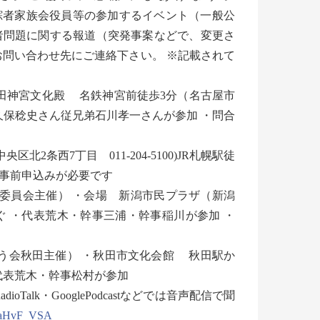
査会・特定失踪者家族会役員等の参加するイベント（一般公
者問題に関する報道（突発事案などで、変更さ
お問い合わせ先にご連絡下さい。 ※記載されて
・熱田神宮文化殿 名鉄神宮前徒歩3分（名古屋市
小久保稔史さん従兄弟石川孝一さんが参加 ・問合
区北2条西7丁目 011-204-5100)JR札幌駅徒
) ※事前申込みが必要です
行委員会主催） ・会場 新潟市民プラザ（新潟
古町下車すぐ ・代表荒木・幹事三浦・幹事稲川が参加 ・
田（救う会秋田主催） ・秋田市文化会館 秋田駅か
・代表荒木・幹事松村が参加
Talk・GooglePodcastなどでは音声配信で聞
4aHvF_VSA