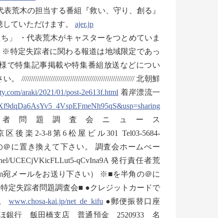
では代表荒木の担当する番組『救い、守り、創る』
聴していただけます。
ajer.jp
ち」 ・代表荒木がキャスターをつとめていま
– ※特定失踪者に関わる報道は地域限定であっ
様で特集記事掲載や特集番組放送などについ
/////////////////////////////////// 北朝鮮
fty.com/araki/2021/01/post-2e613f.html
着岸漂流一
d5Xf9dqDa6AsYv5_4VspEFmeNh95qS&usp=sharing
________ 特定失踪者問題調査会ニュース
2-3-8第6松屋ビル301 Tel03-5684-
kai.jp ※■を半角の＠に置き換えて下さい。 調査会ホームぺー
/channel/UCECjVKicFLLut5-qCvIna9A 発行責任者荒
.com宛メールをお送り下さい） ※■を半角の＠に
特定失踪者問題調査会■ ●クレジットカードで
す。
www.chosa-kai.jp/net_de_kifu
●郵便振替口座
みずほ銀行 飯田橋支店 普通預金 2520933 名