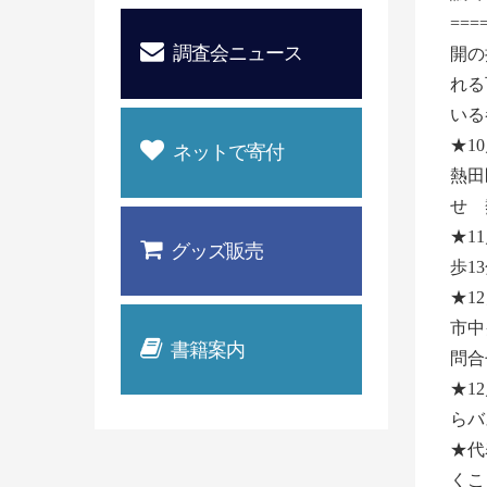
==
調査会ニュース
開の
れる
いる
★1
ネットで寄付
熱田
せ 
★1
グッズ販売
歩1
★1
市中
書籍案内
問合
★1
らバ
★代
くこ