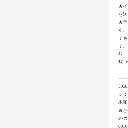
★イ
を送
★予
す
ても
て、可
船・
覧
__
——
505
ジ：ht
木和
置き
の
00