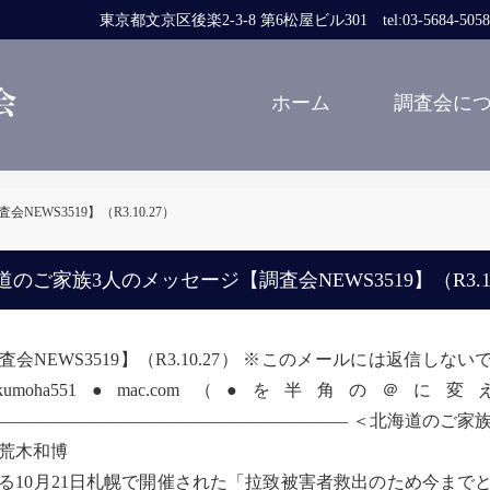
東京都文京区後楽2-3-8 第6松屋ビル301 tel:03-5684-5058 fa
ホーム
調査会に
WS3519】（R3.10.27）
道のご家族3人のメッセージ【調査会NEWS3519】（R3.10
査会NEWS3519】（R3.10.27） ※このメールには返信
kumoha551●mac.com（●を半角
―――――――――――――――――――― ＜北海道のご家族
木和博
10月21日札幌で開催された「拉致被害者救出のため今までと違