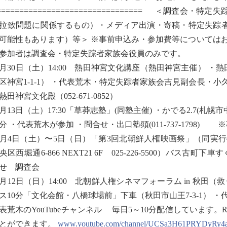
================================= ＜調
拉致問題に関係するもの）・メディア出演・寄稿・特定失踪
可能性もあります）等＞ ※事前申込み・参加費等については
参加者は調査会・特定失踪者家族会役員のみです。
0月30日（土）14:00 熱田神宮文化講座（熱田神宮主催） 
区神宮1-1-1） ・代表荒木・特定失踪者家族会吉見副会長・
熱田神宮文化殿（052-671-0852）
1月13日（土）17:30「草莽志塾」(同塾主催) ・かでる2.7(札幌市中央
3分 ・代表荒木が参加 ・問合せ・出口塾頭(011-737-1798
2月4日（土）〜5日（日）「第3回北朝鮮人権映画祭」（同実
央区西堀通6-866 NEXT21 6F 025-226-5500）バス
せ 調査会
2月12日（日）14:00 北朝鮮人権シネマフォーラム in 秋
ス10分「文化会館・八橋球場前」下車（秋田市山王7-3-1） 
表荒木のYouTubeチャンネル 毎日5～10分配信しています。Radio
とができます。
www.youtube.com/channel/UCSa3H61PRYDyRy