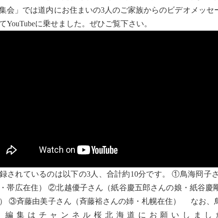
集会」では道内にお住まいの3人のご家族からのビデオメッセ
てYouTubeに乗せました。ぜひご覧下さい。
されているのは以下の3人、合計約10分です。 ①鳥海冏子
・帯広在住） ②北越優子さん（紙谷慶五郎さんの娘・紙谷慶
） ③斉藤由美子さん（斉藤裕さんの姉・札幌在住） なお、
、編集はチャンネル桜北海道にお願いしまし