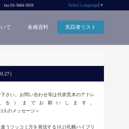
Select Language
▼
x:03-5684-5059
ついて
各種資料
失踪者リスト
.27）
しないで下さい。お問い合わせ等は代表荒木のアドレ
の＠に変える）までお願いします。
3人のメッセージ＞
うツッコミ方を発信する10.21札幌ハイブリ