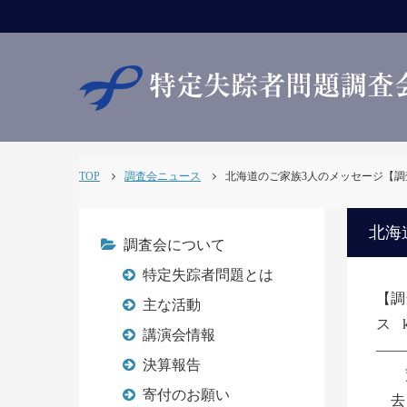
TOP
調査会ニュース
北海道のご家族3人のメッセージ【調査会NE
北海
調査会について
特定失踪者問題とは
【調
主な活動
ス
講演会情報
――
決算報告
荒
寄付のお願い
去る