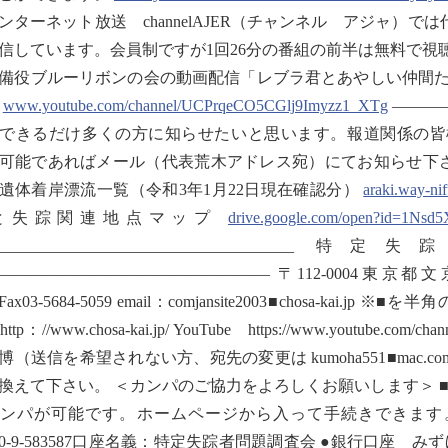
ンターネット放送 channelAJER（チャンネル アジャ）
信しています。会員制ですが1回26分の番組の前半は無料で視
備役ブルーリボンの会の動画配信「レブラ君とあやしい仲間た
。
www.youtube.com/channel/UCPrqeCO5CGlj9Imyzz1_XTg
———
できるだけ多くの方に知らせたいと思います。報道関係の皆
能であればメール（代表荒木アドレス宛）にてお知らせ下さい。 ///////////////////////
遺体着岸漂流一覧（令和3年1月22日現在確認分）
araki.way-ni
と失踪関連地点マップ
drive.google.com/open?id=1Ns
_______________________________
————————————————— 〒112-0004東京都文京区後楽
8Fax03-5684-5059 email：comjansite2003■chosa-
tp：//www.chosa-kai.jp/ YouTube https://www.youtube.com
博（送信を希望されない方、宛先の変更は kumoha551■mac
換えて下さい。 ＜カンパのご協力をよろしくお願いします＞ ■
カンパが可能です。ホームページから入って手続きできま
160-9-583587口座名義：特定失踪者問題調査会 ●銀行口座 