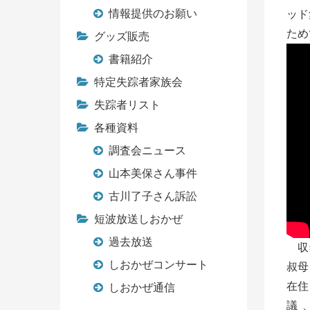
情報提供のお願い
ッド
ため
グッズ販売
書籍紹介
特定失踪者家族会
失踪者リスト
各種資料
調査会ニュース
山本美保さん事件
古川了子さん訴訟
短波放送しおかぜ
過去放送
収録
しおかぜコンサート
叔母
在住
しおかぜ通信
議