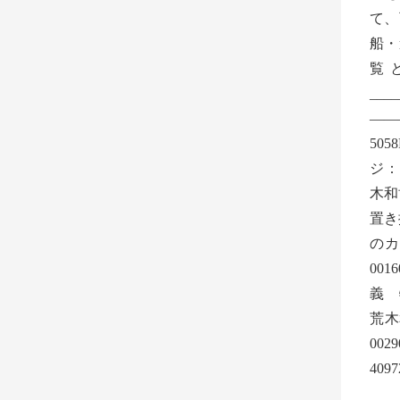
て、可
船・
覧
__
——
505
ジ：ht
木和
置き
の
00
義 
荒木
00
409