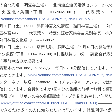
う会北海道・調査会主催） ・北海道立道民活動センターかでる
央区北2条西7丁目 011-204-5100 ） ・代表荒木
youtube.com/channel/UCSa3H61PRYDyRy4aHvF_VSA
0月30日（土）14:00 熱田神宮文化講座（熱田神宮主催） 
区神宮1-1-1） ・代表荒木・特定失踪者家族会吉見副会長・
熱田神宮文化殿（052-671-0852）
1月13日（土）17:30「草莽志塾」(同塾主催) ※9月18日の開
北2条西7丁目 011-204-5100)JR札幌駅徒歩13分 ・調査会代表荒
事前申込みが必要です
表荒木のYouTubeチャンネル 毎日5～10分配信しています。Radio
とができます。
www.youtube.com/channel/UCSa3H61PRYDyRy
ンターネット放送 channelAJER（チャンネル アジャ）
信しています。会員制ですが1回26分の番組の前半は無料で視
備役ブルーリボンの会の動画配信「レブラ君とあやしい仲間た
。
www.youtube.com/channel/UCPrqeCO5CGlj9Imyzz1_XTg
———
できるだけ多くの方に知らせたいと思います。報道関係の皆