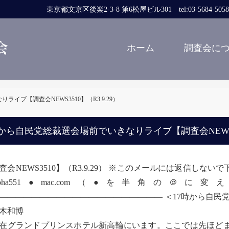
東京都文京区後楽2-3-8 第6松屋ビル301 tel:03-5684-5058 fa
ホーム
調査会に
イブ【調査会NEWS3510】（R3.9.29）
時から自民党総裁選会場前でいきなりライブ【調査会NEWS351
査会NEWS3510】（R3.9.29） ※このメールには返信し
umoha551●mac.com（●を半角
―――――――――――――――――――― ＜17時から自民
木和博
グランドプリンスホテル新高輪にいます。ここでは先ほどま