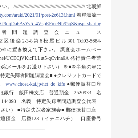
/////////////////////////////////// 北朝鮮
fty.com/araki/2021/01/post-2e613f.html
着岸漂流一
d5Xf9dqDa6AsYv5_4VspEFmeNh95qS&usp=sharing
________ 特定失踪者問題調査会ニュース
2-3-8第6松屋ビル301 Tel03-5684-
kai.jp ※■を半角の＠に置き換えて下さい。 調査会ホームぺー
/channel/UCECjVKicFLLut5-qCvIna9A 発行責任者荒
.com宛メールをお送り下さい） ※■を半角の＠に
特定失踪者問題調査会■ ●クレジットカードで
す。
www.chosa-kai.jp/net_de_kifu
●郵便振替口座
みずほ銀行 飯田橋支店 普通預金 2520933 名
144093 名義 特定失踪者問題調査会代表
さい） ■特定失踪者家族会■ 郵便振替口座
行 普通預金 店番128（イチニハチ） 口座番号
_________________