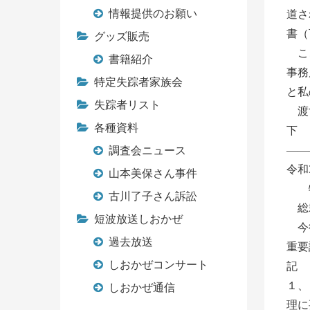
情報提供のお願い
道さ
書（
グッズ販売
ここ
書籍紹介
事務
特定失踪者家族会
と私
失踪者リスト
渡す
各種資料
——
調査会ニュース
令和
山本美保さん事件
特
古川了子さん訴訟
総裁
短波放送しおかぜ
今後
過去放送
重要
しおかぜコンサート
記
１、
しおかぜ通信
理に