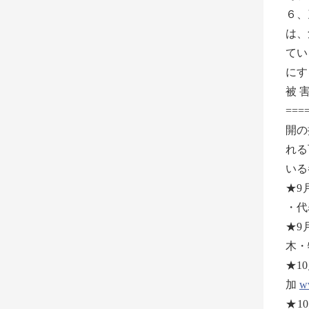
６、
は、
てい
にす
被
==
開の
れる
いる
★9
・代
★9
木・
★1
加
w
★1