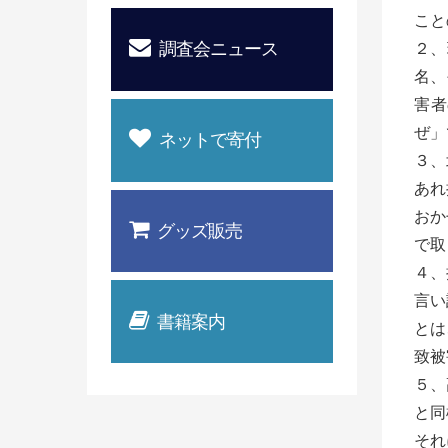
こと
調査会ニュース
２、
名、
害者
ぜ」
ネットで寄付
３、
あれ
おか
グッズ販売
で取
４、
言い
書籍案内
とは
致被
５、
と同
それ