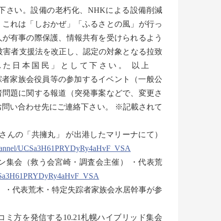
下さい。設備の老朽化、NHKによる設備削減
。これは「しおかぜ」「ふるさとの風」が行っ
人が有事の際保護、情報共有を受けられるよう
被害者支援法を改正し、認定の対象となる拉致
れた日本国民」として下さい。 以上
査会・特定失踪者家族会役員等の参加するイベント（一般公
者問題に関する報道（突発事案などで、変更さ
お問い合わせ先にご連絡下さい。 ※記載されて
幸男さんの「共擁丸」 が出港したマリーナにて）
channel/UCSa3H61PRYDyRy4aHvF_VSA
ンライン集会（救う会宮崎・調査会主催） ・代表荒
UCSa3H61PRYDyRy4aHvF_VSA
現場） ・代表荒木・特定失踪者家族会水居幹事が参
ッコミ方を発信する10.21札幌ハイブリッド集会