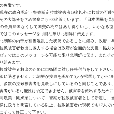
の象徴です。
現在の政府認定・警察断定拉致被害者19名以外に拉致の可能
その大部分を含め警察にも900名近くいます。「日本国民を
の全員帰国なくして国交の樹立はあり得ないし、いかなる協
ではこのメッセージを可能な限り北朝鮮に伝えます。
北朝鮮の内部が相当混乱した状況であることに鑑み、政府・
拉致被害者救出に協力する場合は政府が全面的な支援・協力
ぜ」ではこのメッセージを可能な限り北朝鮮に伝え、またそ
り組みます。
拉致被害者救出のために自衛隊に対し任務付与をして下さい
訳に過ぎません。北朝鮮が拉致を認めて5人が帰国してから1
、多数の拉致被害者を見殺しにしているのと同じことであり、
害者がいる可能性は否定できません。被害者を救出するために
高敬美・剛姉弟について、警察が拉致被害者として断定し、
様に扱うと明言している以上、拉致被害者は現状でも17人で
にそって修正して下さい。