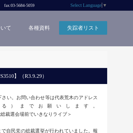
Select Language
▼
x:03-5684-5059
ついて
各種資料
失踪者リスト
0】（R3.9.29）
ないで下さい。お問い合わせ等は代表荒木のアドレス
の＠に変える）までお願いします。
党総裁選会場前でいきなりライブ＞
で自民党の総裁選挙が行われていました。報