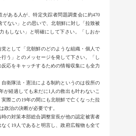
性がある人が、特定失踪者問題調査会に約470
見捨てない」との思いで、北朝鮮に対し「拉致被
力もしない」と明確にして下さい。「しおか
与党として「北朝鮮のどのような組織・個人で
を行う」とのメッセージを発して下さい。「し
の反応をキャッチするための情報収集にも全力
。自衛隊法・憲法による制約というのは役所の
9年が経過しても未だに1人の救出も叶わないこ
実際この19年の間にも北朝鮮で亡くなった拉
は政治の決断が必要です。
当時の対策本部総合調整室長が他の認定被害者
はなく19人であると明言し、政府広報物も全て