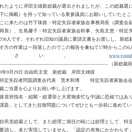
れたように岸田文雄新総裁が選出されましたが、この総裁選
下に掲載）を持って知っている衆参議員にお願いしていたとこ
に来たのは竹下珠路・特定失踪者家族会事務局長（調査会副
局長）、生島馨子・特定失踪者家族会幹事、矢島文恵・特定
の6人です。それぞれ旧知の議員に要請文書をお渡しし、新総
方の作業は一段落したのでこの報告を兼ねて17時からこの6
下さい。
www.youtu
——————————————————————— （新総裁
3年9月29日 自由民主党 新総裁 岸田文雄様
定失踪者問題調査会代表 荒木和博 特定失踪者家族会会
ご当選を心よりお祝い申し上げます。
首班指名・組閣・総選挙と大変御多忙な中誠に恐縮ではあり
課題」としてきた拉致問題についてぜひとも一歩前に進めてい
自民党総裁として、また総理ご就任の暁には総理として、特
要請し、未だ実現していません。「認定の有無にかかわらず