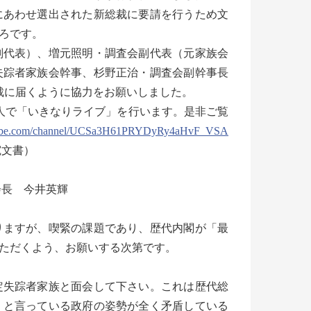
にあわせ選出された新総裁に要請を行うため文
ろです。
代表）、増元照明・調査会副代表（元家族会
失踪者家族会幹事、杉野正治・調査会副幹事長
裁に届くように協力をお願いしました。
人で「いきなりライブ」を行います。是非ご覧
be.com/channel/UCSa3H61PRYDyRy4aHvF_VSA
宛文書）
長 今井英輝
ますが、喫緊の課題であり、歴代内閣が「最
ただくよう、お願いする次第です。
定失踪者家族と面会して下さい。これは歴代総
」と言っている政府の姿勢が全く矛盾している