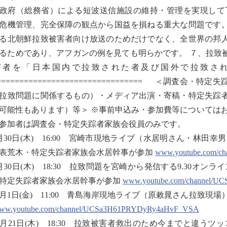
政府（総務省）による短波送信施設の維持・管理を実現して
危機管理、完全保障の観点から国益を損ねる重大な問題です
る北朝鮮拉致被害者向け放送のためだけでなく、全世界の邦
るためであり、アフガンの例を見ても明らかです。 ７、拉致
害者を「日本国内で拉致された者及び国外で拉致さ
================================= ＜調
拉致問題に関係するもの）・メディア出演・寄稿・特定失踪
可能性もあります）等＞ ※事前申込み・参加費等については
参加者は調査会・特定失踪者家族会役員のみです。
月30日(木) 16:00 宮崎市現地ライブ（水居明さん・林田
表荒木・特定失踪者家族会水居幹事が参加
www.youtube.com/
月30日(木) 18:30 拉致問題を宮崎から発信する9.30オ
特定失踪者家族会水居幹事が参加
www.youtube.com/channel/
0月1日(金) 11:00 青島海岸現地ライブ（原敕晁さん拉致
ww.youtube.com/channel/UCSa3H61PRYDyRy4aHvF_VSA
0月21日(木) 18:30 拉致被害者救出のため今までと違うツ