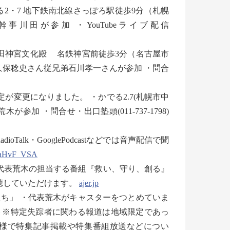
2・7 地下鉄南北線さっぽろ駅徒歩9分（札幌
・幹事川田が参加 ・YouTubeライブ配信
・熱田神宮文化殿 名鉄神宮前徒歩3分（名古屋市
小久保稔史さん従兄弟石川孝一さんが参加 ・問合
催予定が変更になりました。 ・かでる2.7(札幌市中
木が参加 ・問合せ・出口塾頭(011-737-1798)
Talk・GooglePodcastなどでは音声配信で聞
4aHvF_VSA
では代表荒木の担当する番組『救い、守り、創る』
聴していただけます。
ajer.jp
ち」 ・代表荒木がキャスターをつとめていま
– ※特定失踪者に関わる報道は地域限定であっ
様で特集記事掲載や特集番組放送などについ