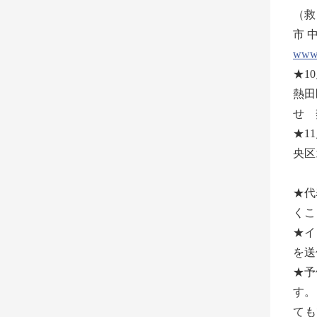
（救
市中
www.
★1
熱田
せ 
★1
央区
※
★代
くこ
★イ
を送
★予
す
ても