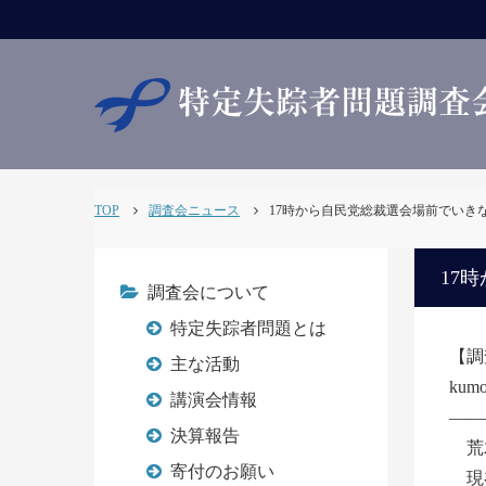
TOP
調査会ニュース
17時から自民党総裁選会場前でいきなりラ
17
調査会について
特定失踪者問題とは
【調
主な活動
k
講演会情報
――
決算報告
荒
寄付のお願い
現在