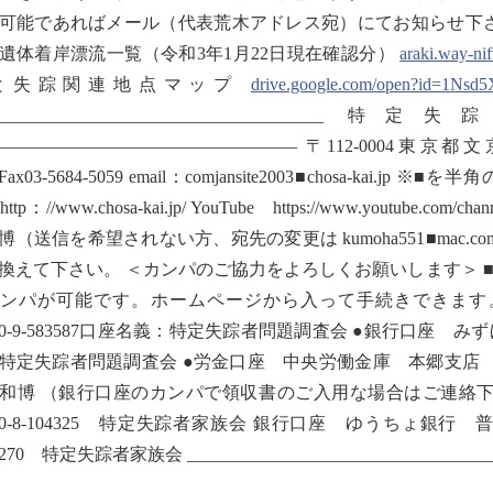
能であればメール（代表荒木アドレス宛）にてお知らせ下さい。 ///////////////////////
遺体着岸漂流一覧（令和3年1月22日現在確認分）
araki.way-ni
と失踪関連地点マップ
drive.google.com/open?id=1Ns
_______________________________
————————————————— 〒112-0004東京都文京区後楽
8Fax03-5684-5059 email：comjansite2003■chosa-
tp：//www.chosa-kai.jp/ YouTube https://www.youtube.com
博（送信を希望されない方、宛先の変更は kumoha551■mac
換えて下さい。 ＜カンパのご協力をよろしくお願いします＞ ■
カンパが可能です。ホームページから入って手続きできま
160-9-583587口座名義：特定失踪者問題調査会 ●銀行口座 
特定失踪者問題調査会 ●労金口座 中央労働金庫 本郷支店 
和博 （銀行口座のカンパで領収書のご入用な場合はご連絡下
290-8-104325 特定失踪者家族会 銀行口座 ゆうちょ銀
7270 特定失踪者家族会 ____________________________________