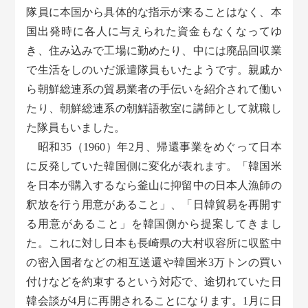
隊員に本国から具体的な指示が来ることはなく、本
国出発時に各人に与えられた資金もなくなってゆ
き、住み込みで工場に勤めたり、中には廃品回収業
で生活をしのいだ派遣隊員もいたようです。親戚か
ら朝鮮総連系の貿易業者の手伝いを紹介されて働い
たり、朝鮮総連系の朝鮮語教室に講師として就職し
た隊員もいました。
昭和35（1960）年2月、帰還事業をめぐって日本
に反発していた韓国側に変化が表れます。「韓国米
を日本が購入するなら釜山に抑留中の日本人漁師の
釈放を行う用意があること」、「日韓貿易を再開す
る用意があること」を韓国側から提案してきまし
た。これに対し日本も長崎県の大村収容所に収監中
の密入国者などの相互送還や韓国米3万トンの買い
付けなどを約束するという対応で、途切れていた日
韓会談が4月に再開されることになります。1月に日