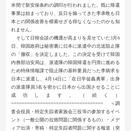
米間で新安保条約の調印が行われました。既に帰還
事業は始まっており、反日を煽ってきた李承晩も日
本との関係改善を模索せざる得なくなったのかも知
れません。
そして日韓会談の機運が高まりを見せていた3月6
日、韓国政府は秘密裏に日本に派遣中の北送阻止隊
の「撤収」を決定しました。この決定を受けて韓国
内務部治安局は、派遣隊の韓国帰還を円滑に進める
ため特殊情報課で阻止隊の基幹要員だった李炳求を
日本に派遣し、4月14日に「在日学徒義勇軍」出身
の派遣隊員3名を密かに日本から出国させることに
成功します。（続く）
=================================== ＜調
査会役員・特定失踪者家族会三役等の参加するイベ
ント（一般公開の拉致問題に関係するもの）・メデ
ィア出演・寄稿・特定失踪者問題に関する報道（突