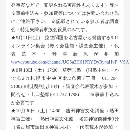
発事案などで、変更される可能性もあります）等＞
※事前申込み・参加費等についてはお問い合わせ先
にご連絡下さい。 ※記載されている参加者は調査
会・特定失踪者家族会役員のみです。
★9月11日(土) 拉致問題を名古屋から発信する9.11
オンライン集会（救う会愛知・調査会主催） ・代
表荒木・幹事藤沢が参加
www.youtube.com/channel/UCSa3H61PRYDyRy4aHvF_VSA
★9月18日（土）17:30「草莽志塾」(同塾主催) ・か
でる2.7(札幌市中央区北2条西7丁目 011-204-
5100)JR札幌駅徒歩13分 ・調査会代表荒木が参加 ・
問合せ・出口塾頭(011-737-1798) ※事前申込み
が必要です
★10月30日（土）14:00 熱田神宮文化講座（熱田
神宮主催） ・熱田神宮文化殿 名鉄神宮前徒歩3分
（名古屋市熱田区神宮1-1-1） ・代表荒木が参加 ・