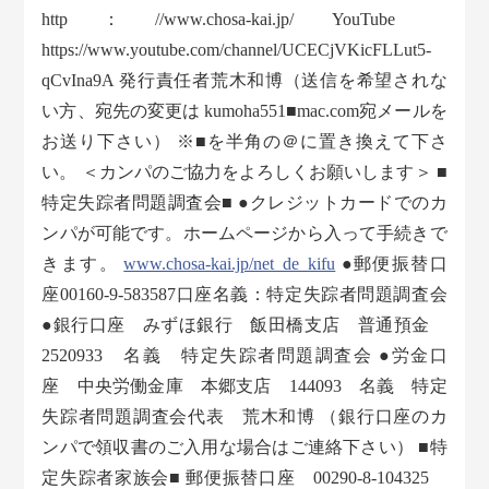
http：//www.chosa-kai.jp/ YouTube
https://www.youtube.com/channel/UCECjVKicFLLut5-
qCvIna9A 発行責任者荒木和博（送信を希望されな
い方、宛先の変更は kumoha551■mac.com宛メールを
お送り下さい） ※■を半角の＠に置き換えて下さ
い。 ＜カンパのご協力をよろしくお願いします＞ ■
特定失踪者問題調査会■ ●クレジットカードでのカ
ンパが可能です。ホームページから入って手続きで
きます。
www.chosa-kai.jp/net_de_kifu
●郵便振替口
座00160-9-583587口座名義：特定失踪者問題調査会
●銀行口座 みずほ銀行 飯田橋支店 普通預金
2520933 名義 特定失踪者問題調査会 ●労金口
座 中央労働金庫 本郷支店 144093 名義 特定
失踪者問題調査会代表 荒木和博 （銀行口座のカ
ンパで領収書のご入用な場合はご連絡下さい） ■特
定失踪者家族会■ 郵便振替口座 00290-8-104325