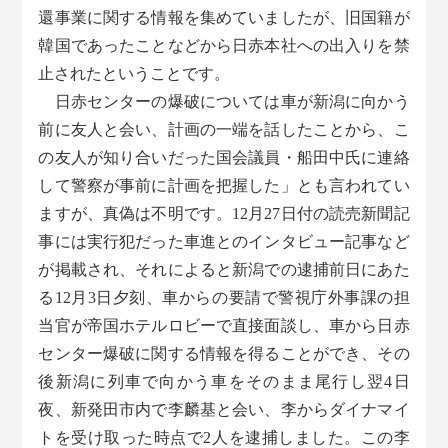
還事業に関する情報を集めていましたが、旧国籍が
韓国であったことなどから日赤本社への出入りを禁
止されたということです。
日赤センターの爆破については車が新潟に向かう
前に友人と会い、計画の一端を話したことから、こ
の友人が知り合いだった国会議員・船田中氏に連絡
して警察が事前に計画を把握した」とも言われてい
ますが、真偽は不明です。12月27日付の読売新聞記
事には実行犯だった車進とのインタビュー記事など
が掲載され、それによると新潟での逮捕前日にあた
る12月3日夕刻、車からの要請で警視庁外事課の担
当官が帝国ホテルロビーで直接面談し、車から日赤
センター爆破に関する情報を得ることができ、その
後新潟に列車で向かう車をそのまま尾行し翌4日
夜、新発田市内で李麟基と会い、李からダイナマイ
トを受け取った時点で2人を逮捕しました。この李