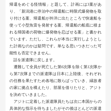
帰還をめぐる怪情報」と題して、計画には3案があ
り、「新潟港に停泊中の帰還船に時限式爆発物を取
り付ける案、帰還船が外洋に出たところで快速船を
使って小型魚雷を発射する案、帰還船の船底に積ま
れる帰国者の荷物に爆発物を忍ばせる案」と書かれ
ています。ただし、これらが本当に実行しようとし
た計画なのかは疑問です。単なる思いつきだった可
能性も否定できません。
話を派遣隊に戻します。
遭難して全員が死亡した第6次隊を除く第1次隊か
ら第7次隊までの派遣隊は日本に上陸後、それぞれ
の任務を果たすため各地に散らばっていき、縁故者
の家に拠点を構えたり、部屋を借りたりと、アジト
を決めていきました。
アジトに定着した派遣隊員たちは次に本国からの
具体的な指示を待ちましたがその後ほとんどの派遣