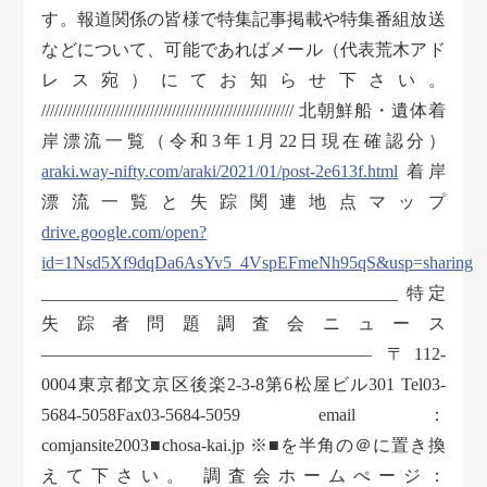
す。報道関係の皆様で特集記事掲載や特集番組放送
などについて、可能であればメール（代表荒木アド
レス宛）にてお知らせ下さい。
////////////////////////////////////////////////////////// 北朝鮮船・遺体着
岸漂流一覧（令和3年1月22日現在確認分）
araki.way-nifty.com/araki/2021/01/post-2e613f.html
着岸
漂流一覧と失踪関連地点マップ
drive.google.com/open?
id=1Nsd5Xf9dqDa6AsYv5_4VspEFmeNh95qS&usp=sharing
_________________________________________ 特定
失踪者問題調査会ニュース
——————————————————— 〒112-
0004東京都文京区後楽2-3-8第6松屋ビル301 Tel03-
5684-5058Fax03-5684-5059 email：
comjansite2003■chosa-kai.jp ※■を半角の＠に置き換
えて下さい。 調査会ホームぺージ：