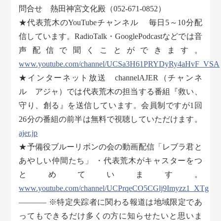
問合せ 熱田神宮文化殿（052-671-0852）
★代表荒木のYouTubeチャンネル 毎日5～10分配
信しています。RadioTalk・GooglePodcastなどでは音
声配信で聞くことができます。
www.youtube.com/channel/UCSa3H61PRYDyRy4aHvF_VSA
★インターネット放送 channelAJER（チャンネ
ル アジャ）では代表荒木の担当する番組『救い、
守り、創る』を送信しています。会員制ですが1回
26分の番組の前半は無料で視聴していただけます。
ajer.jp
★予備役ブルーリボンの会の動画配信「レブラ君と
あやしい仲間たち」 ・代表荒木がキャスターをつ
とめています。
www.youtube.com/channel/UCPrqeCO5CGlj9Imyzz1_XTg
———– ※特定失踪者に関わる報道は地域限定であ
ってもできるだけ多くの方に知らせたいと思いま