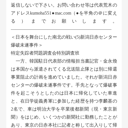
返信しないで下さい。お問い合わせ等は代表荒木の
アドレスkumoha551●mac.com（●を半角の＠に変え
る）までお願いします。
――――――――――――――――――――――
＜日本を舞台にした南北の戦い(5)新潟日赤センター
爆破未遂事件＞
特定失踪者問題調査会特別調査班
一方、韓国駐日代表部の情報担当書記官・金永煥
は本国から派遣されてくる北送阻止隊とは別に帰還
事業阻止の計画を進めていました。それが新潟日赤
センターの爆破未遂事件です。手先となって爆破事
件を起こそうとしたのは日本に帰化していた車進
と、在日学徒義勇軍に参加した経歴を持つ李麟基の
2名で、車は明治大学を卒業後都新聞（現・東京新
聞）をはじめ、いくつかの新聞社に勤務したことが
あり、東京の日赤本社に記者と称して出入りして帰