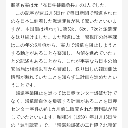
麟基も実は元『在日学徒義勇兵』の1人でした。
この記事が翌12月5日付で毎日新聞で報道された
のを日本に到着した派遣隊員が見て驚いたといいま
すが、本国側は構わずに第5次、6次、7次と派遣隊
を送り続けました。また報道には「警視庁の外事課
はこの年の6月頃から、実力で帰還を阻止しようと
する動きがあることを察知し、内偵を進めていた」
との記述もあることから、これが事実なら日本の治
安当局は相当以前から警戒し、送り出しの韓国側は
情報が漏れていたことを知らずに計画を進めたとい
うことです。
帰還事業阻止を巡っては日赤センター爆破だけで
なく、帰還船自体を爆破する計画があることを日赤
センター事件の約1カ月前に販売された週刊誌が報
じていたといいます。昭和34（1959）年11月15日号
の「週刊読売」で、「帰還船爆破の工作隊？北朝鮮