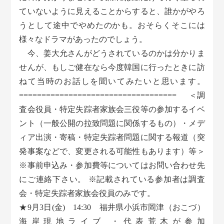
ていないように見えることからすると、誰かがやろ
うとして途中でやめたのかも。おそらくそこには
様々なドラマがあったのでしょう。
今、姜大允さんがどうされているのかは分かりま
せんが、もしご健在なら今度韓国に行ったときに訪
ねて当時のお話しを聞いてみたいと思います。
=================================== ＜調
査会役員・特定失踪者家族会三役等の参加するイベ
ント（一般公開の拉致問題に関係するもの）・メデ
ィア出演・寄稿・特定失踪者問題に関する報道（突
発事案などで、変更される可能性もあります）等＞
※事前申込み・参加費等についてはお問い合わせ先
にご連絡下さい。 ※記載されている参加者は調査
会・特定失踪者家族会役員のみです。
★9月3日(金) 14:30 福井県小浜市岡津（おこづ）
海岸現地ライブ ・代表荒木が参加