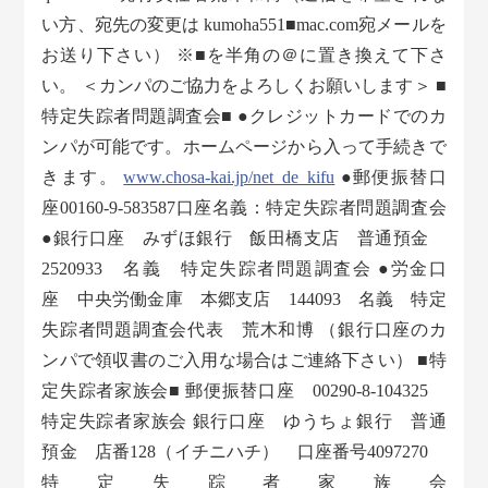
い方、宛先の変更は kumoha551■mac.com宛メールを
お送り下さい） ※■を半角の＠に置き換えて下さ
い。 ＜カンパのご協力をよろしくお願いします＞ ■
特定失踪者問題調査会■ ●クレジットカードでのカ
ンパが可能です。ホームページから入って手続きで
きます。
www.chosa-kai.jp/net_de_kifu
●郵便振替口
座00160-9-583587口座名義：特定失踪者問題調査会
●銀行口座 みずほ銀行 飯田橋支店 普通預金
2520933 名義 特定失踪者問題調査会 ●労金口
座 中央労働金庫 本郷支店 144093 名義 特定
失踪者問題調査会代表 荒木和博 （銀行口座のカ
ンパで領収書のご入用な場合はご連絡下さい） ■特
定失踪者家族会■ 郵便振替口座 00290-8-104325
特定失踪者家族会 銀行口座 ゆうちょ銀行 普通
預金 店番128（イチニハチ） 口座番号4097270
特定失踪者家族会