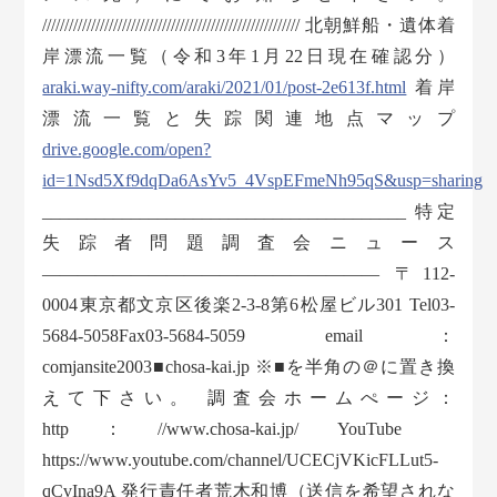
////////////////////////////////////////////////////////// 北朝鮮船・遺体着
岸漂流一覧（令和3年1月22日現在確認分）
araki.way-nifty.com/araki/2021/01/post-2e613f.html
着岸
漂流一覧と失踪関連地点マップ
drive.google.com/open?
id=1Nsd5Xf9dqDa6AsYv5_4VspEFmeNh95qS&usp=sharing
_________________________________________ 特定
失踪者問題調査会ニュース
——————————————————— 〒112-
0004東京都文京区後楽2-3-8第6松屋ビル301 Tel03-
5684-5058Fax03-5684-5059 email：
comjansite2003■chosa-kai.jp ※■を半角の＠に置き換
えて下さい。 調査会ホームぺージ：
http：//www.chosa-kai.jp/ YouTube
https://www.youtube.com/channel/UCECjVKicFLLut5-
qCvIna9A 発行責任者荒木和博（送信を希望されな