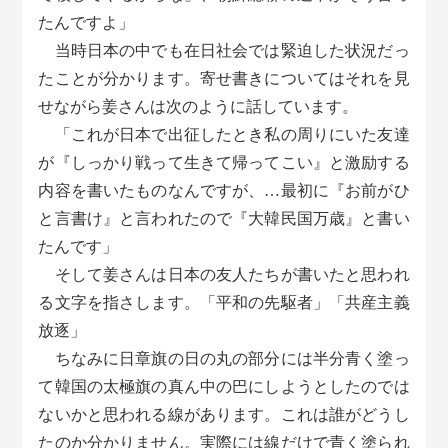
たんですよ」
当時日本の中でも在日社会では緊迫した状況だっ
たことが分かります。寄せ書きについてはそれを見
せながら姜さんは次のように話しています。
「これが日本で出征したとき私の周りにいた友達
が『しっかり戦って生きて帰ってこい』と激励する
内容を書いたものなんですが、…最初に『お前がひ
と言書け』と言われたので『大韓民国万歳』と書い
たんです」
そして姜さんは日本の友人たちが書いたと思われ
る文字を指さします。「平和の先駆者」「共産主義
放逐」
ちなみに日章旗の日の丸の部分には半分青く塗っ
て韓国の太極旗の真ん中の巴にしようとしたのでは
ないかと思われる線があります。これは誰がどうし
たのか分かりません。実際には線だけで青く塗られ