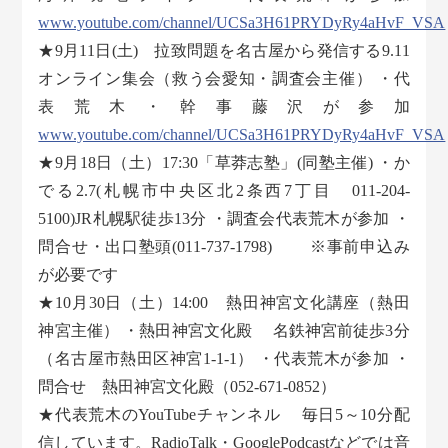
www.youtube.com/channel/UCSa3H61PRYDyRy4aHvF_VSA
★9月11日(土) 拉致問題を名古屋から発信する9.11
オンライン集会（救う会愛知・調査会主催） ・代
表荒木・幹事藤沢が参加
www.youtube.com/channel/UCSa3H61PRYDyRy4aHvF_VSA
★9月18日（土）17:30「草莽志塾」(同塾主催) ・か
でる2.7(札幌市中央区北2条西7丁目 011-204-
5100)JR札幌駅徒歩13分 ・調査会代表荒木が参加 ・
問合せ・出口塾頭(011-737-1798) ※事前申込み
が必要です
★10月30日（土）14:00 熱田神宮文化講座（熱田
神宮主催） ・熱田神宮文化殿 名鉄神宮前徒歩3分
（名古屋市熱田区神宮1-1-1） ・代表荒木が参加 ・
問合せ 熱田神宮文化殿（052-671-0852）
★代表荒木のYouTubeチャンネル 毎日5～10分配
信しています。RadioTalk・GooglePodcastなどでは音