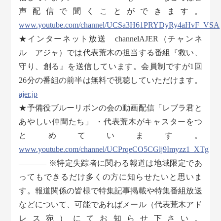
声配信で聞くことができます。
www.youtube.com/channel/UCSa3H61PRYDyRy4aHvF_VSA
★インターネット放送 channelAJER（チャンネ
ル アジャ）では代表荒木の担当する番組『救い、
守り、創る』を送信しています。会員制ですが1回
26分の番組の前半は無料で視聴していただけます。
ajer.jp
★予備役ブルーリボンの会の動画配信「レブラ君と
あやしい仲間たち」 ・代表荒木がキャスターをつ
とめています。
www.youtube.com/channel/UCPrqeCO5CGlj9Imyzz1_XTg
———– ※特定失踪者に関わる報道は地域限定であ
ってもできるだけ多くの方に知らせたいと思いま
す。報道関係の皆様で特集記事掲載や特集番組放送
などについて、可能であればメール（代表荒木アド
レス宛）にてお知らせ下さい。