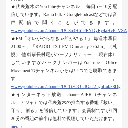
★代表荒木のYouTubeチャンネル 毎日5～10分配
信しています。RadioTalk・GooglePodcastなどでは音
声配信で聞くことができます。
www.youtube.com/channel/UCSa3H61PRYDyRy4aHvF_VSA
★FM「オレがやらなきゃ誰がやる！」 毎週木曜日
21:00～、「RADIO TXT FM Dramacity 776.fm」（札
幌） 他 幹事長村尾がパーソナリティー 現在休止
していますがバックナンバーはYouTube Office
Movementのチャンネルからはいつでも聴取できま
す。
www.youtube.com/channel/UCTtzOOIcIOa22_gnLubk8Dg
★インターネット放送 channelAJER（チャンネ
ル アジャ）では代表荒木の担当する番組『救い、
守り、創る』を送信しています。会員制ですが1回
26分の番組の前半は無料で視聴していただけます。
ajer.jp