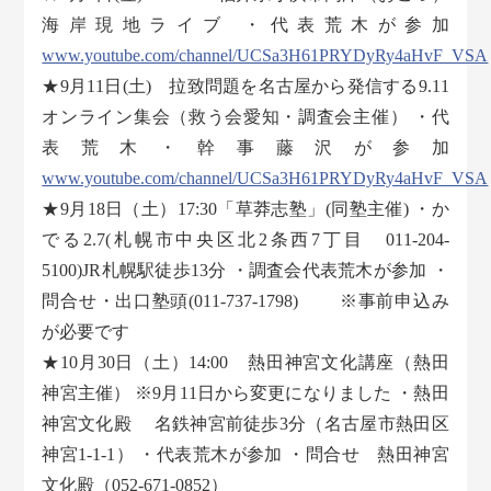
海岸現地ライブ ・代表荒木が参加
www.youtube.com/channel/UCSa3H61PRYDyRy4aHvF_VSA
★9月11日(土) 拉致問題を名古屋から発信する9.11
オンライン集会（救う会愛知・調査会主催） ・代
表荒木・幹事藤沢が参加
www.youtube.com/channel/UCSa3H61PRYDyRy4aHvF_VSA
★9月18日（土）17:30「草莽志塾」(同塾主催) ・か
でる2.7(札幌市中央区北2条西7丁目 011-204-
5100)JR札幌駅徒歩13分 ・調査会代表荒木が参加 ・
問合せ・出口塾頭(011-737-1798) ※事前申込み
が必要です
★10月30日（土）14:00 熱田神宮文化講座（熱田
神宮主催） ※9月11日から変更になりました ・熱田
神宮文化殿 名鉄神宮前徒歩3分（名古屋市熱田区
神宮1-1-1） ・代表荒木が参加 ・問合せ 熱田神宮
文化殿（052-671-0852）