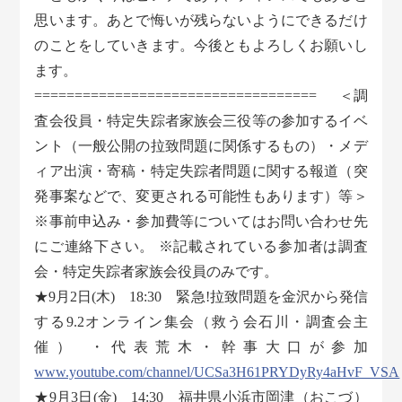
思います。あとで悔いが残らないようにできるだけ
のことをしていきます。今後ともよろしくお願いし
ます。
=================================== ＜調
査会役員・特定失踪者家族会三役等の参加するイベ
ント（一般公開の拉致問題に関係するもの）・メデ
ィア出演・寄稿・特定失踪者問題に関する報道（突
発事案などで、変更される可能性もあります）等＞
※事前申込み・参加費等についてはお問い合わせ先
にご連絡下さい。 ※記載されている参加者は調査
会・特定失踪者家族会役員のみです。
★9月2日(木) 18:30 緊急!拉致問題を金沢から発信
する9.2オンライン集会（救う会石川・調査会主
催） ・代表荒木・幹事大口が参加
www.youtube.com/channel/UCSa3H61PRYDyRy4aHvF_VSA
★9月3日(金) 14:30 福井県小浜市岡津（おこづ）