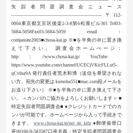
失踪者問題調査会ニュース
——————————————————— 〒112-
0004東京都文京区後楽2-3-8第6松屋ビル301 Tel03-
5684-5058Fax03-5684-5059 email：
comjansite2003■chosa-kai.jp ※■を半角の＠に置き換
えて下さい。 調査会ホームぺージ：
http：//www.chosa-kai.jp/ YouTube
https://www.youtube.com/channel/UCECjVKicFLLut5-
qCvIna9A 発行責任者荒木和博（送信を希望されな
い方、宛先の変更は kumoha551■mac.com宛メールを
お送り下さい） ※■を半角の＠に置き換えて下さ
い。 ＜カンパのご協力をよろしくお願いします＞ ■
特定失踪者問題調査会■ ●クレジットカードでのカ
ンパが可能です。ホームページから入って手続きで
きます。
www.chosa-kai.jp/net_de_kifu
●郵便振替口
座00160-9-583587口座名義：特定失踪者問題調査会