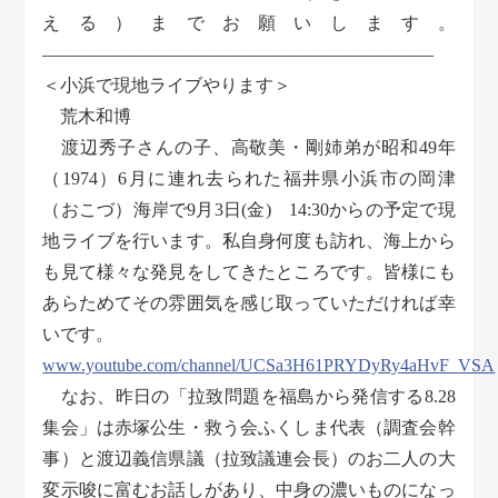
える）までお願いします。
――――――――――――――――――――――
＜小浜で現地ライブやります＞
荒木和博
渡辺秀子さんの子、高敬美・剛姉弟が昭和49年
（1974）6月に連れ去られた福井県小浜市の岡津
（おこづ）海岸で9月3日(金) 14:30からの予定で現
地ライブを行います。私自身何度も訪れ、海上から
も見て様々な発見をしてきたところです。皆様にも
あらためてその雰囲気を感じ取っていただければ幸
いです。
www.youtube.com/channel/UCSa3H61PRYDyRy4aHvF_VSA
なお、昨日の「拉致問題を福島から発信する8.28
集会」は赤塚公生・救う会ふくしま代表（調査会幹
事）と渡辺義信県議（拉致議連会長）のお二人の大
変示唆に富むお話しがあり、中身の濃いものになっ