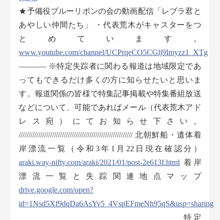
★予備役ブルーリボンの会の動画配信「レブラ君と
あやしい仲間たち」 ・代表荒木がキャスターをつ
とめています。
www.youtube.com/channel/UCPrqeCO5CGlj9Imyzz1_XTg
———– ※特定失踪者に関わる報道は地域限定であ
ってもできるだけ多くの方に知らせたいと思いま
す。報道関係の皆様で特集記事掲載や特集番組放送
などについて、可能であればメール（代表荒木アド
レス宛）にてお知らせ下さい。
////////////////////////////////////////////////////////// 北朝鮮船・遺体着
岸漂流一覧（令和3年1月22日現在確認分）
araki.way-nifty.com/araki/2021/01/post-2e613f.html
着岸
漂流一覧と失踪関連地点マップ
drive.google.com/open?
id=1Nsd5Xf9dqDa6AsYv5_4VspEFmeNh95qS&usp=sharing
_________________________________________ 特定